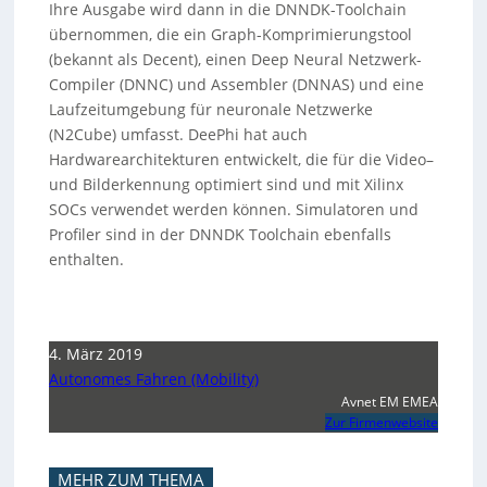
Ihre Ausgabe wird dann in die DNNDK-Toolchain
übernommen, die ein Graph-Komprimierungstool
(bekannt als Decent), einen Deep Neural Netzwerk-
Compiler (DNNC) und Assembler (DNNAS) und eine
Laufzeitumgebung für neuronale Netzwerke
(N2Cube) umfasst. DeePhi hat auch
Hardwarearchitekturen entwickelt, die für die Video–
und Bilderkennung optimiert sind und mit Xilinx
SOCs verwendet werden können. Simulatoren und
Profiler sind in der DNNDK Toolchain ebenfalls
enthalten.
4. März 2019
Autonomes Fahren (Mobility)
Avnet EM EMEA
Zur Firmenwebsite
MEHR ZUM THEMA