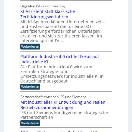
K
e
t
E
I
Digitalen ISO-Zertifizierung
n
o
O
KI-Assistent statt klassische
-
c
r
Zertifizierungsverfahren
E
o
t
Mit KI-Agenten können Unternehmen zeit-
i
m
e
und kostensparend die für eine ISO-
n
p
Zertifizierung erforderlichen Unterlagen
s
u
erstellen und sich zertifizieren lassen. Im
a
t
Interview spricht Dr.…
t
i
:
Weiterlesen
z
n
K
n
I
g
Plattform Industrie 4.0 richtet Fokus auf
-
i
u
industrielle KI
A
m
n
Die Plattform Industrie 4.0 wird zum
s
m
zentralen Strategie- und
s
d
t
i
Umsetzungsnetzwerk für industrielle KI in
k
s
i
Deutschland ausgebaut.
ü
t
n
:
Weiterlesen
n
e
P
d
n
s
l
t
e
Partnerschaft zwischen IFS und Siemens
t
a
s
r
Mit industrieller KI Entwicklung und realen
l
t
t
D
Betrieb zusammenbringen
t
a
i
f
A
IFS und Siemens kündigen eine strategische
t
c
o
t
Partnerschaft an.
C
h
r
k
H
:
Weiterlesen
m
e
l
M
I
-
a
r
i
n