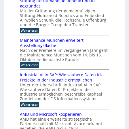
Stiftung für humanoide Robotik und KI
s
I
I
t
d
s
gegründet
n
i
n
u
i
Mit der Gründung der gemeinnützigen
n
d
s
s
t
Stiftung ‚Humanoid Robotics and Embodied
d
t
u
c
e
u
AI‘ wollen Schunk, die Hochschule Offenburg
r
h
s
s
l
i
und die Burger Group den Transfer…
e
t
t
e
l
Z
:
Weiterlesen
r
4
r
e
i
S
i
.
r
i
t
g
e
Maintenance München erweitert
0
t
i
e
l
e
r
Ausstellungsfläche
i
f
l
z
i
f
n
Nach der Premiere im vergangenen Jahr geht
t
e
c
u
i
die Maintenance München vom 14. bis 15.
u
z
r
h
z
n
Oktober in die nächste Runde.
K
z
t
i
g
I
e
u
:
Weiterlesen
e
f
E
t
M
r
o
ü
n
F
a
u
Industrial AI in SAP: Wie saubere Daten KI-
r
p
t
o
i
n
h
Projekte in der Industrie ermöglichen
w
t
k
n
g
u
i
Unter der Überschrift ‚Industrial AI in SAP:
u
t
s
i
m
c
s
Wie saubere Daten KI-Projekte in der
e
v
a
m
k
a
n
e
Industrie ermöglichen‘ beschreibt Raphael
n
l
i
u
a
r
Zundel von der FIS Informationssysteme…
o
u
f
e
n
f
i
n
:
Weiterlesen
i
c
a
r
d
g
I
n
e
h
e
t
u
n
d
M
AMD und Microsoft kooperieren
r
R
n
d
e
u
ü
e
AMD hat eine erweiterte strategische
o
d
u
s
n
n
n
b
Partnerschaft mit Microsoft Azure bekannt
r
s
t
c
o
L
gegeben, die AMD-GPUs, CPUs,
e
t
r