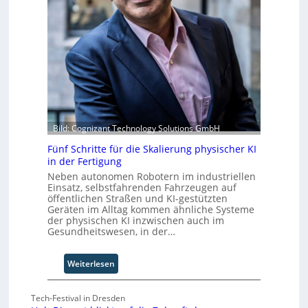
F
e
f
o
r
t
r
Z
S
m
u
t
w
k
e
a
u
f
y
n
a
s
f
n
b
t
S
e
Bild: Cognizant Technology Solutions GmbH
c
i
h
Fünf Schritte für die Skalierung physischer KI
w
in der Fertigung
a
Neben autonomen Robotern im industriellen
b
Einsatz, selbstfahrenden Fahrzeugen auf
z
öffentlichen Straßen und KI-gestützten
u
Geräten im Alltag kommen ähnliche Systeme
der physischen KI inzwischen auch im
m
Gesundheitswesen, in der…
C
o
-
:
Weiterlesen
C
F
E
ü
Tech-Festival in Dresden
O
n