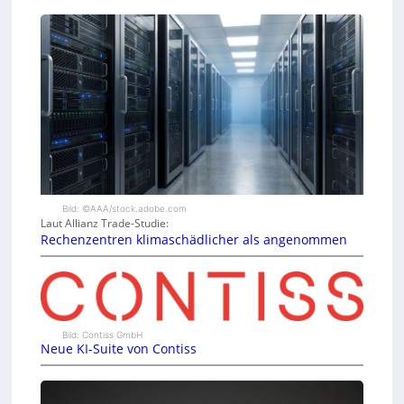
Bild: ©AAA/stock.adobe.com
Laut Allianz Trade-Studie:
Rechenzentren klimaschädlicher als angenommen
Bild: Contiss GmbH
Neue KI-Suite von Contiss