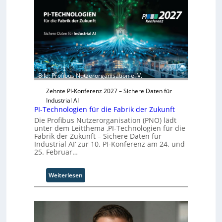
i
c
d
h
S
s
y
t
s
w
t
e
e
i
m
t
Bild: Profibus Nutzerorganisation e. V.
T
e
e
r
Zehnte PI-Konferenz 2027 – Sichere Daten für
a
Industrial AI
m
PI-Technologien für die Fabrik der Zukunft
t
Die Profibus Nutzerorganisation (PNO) lädt
r
unter dem Leitthema ‚PI-Technologien für die
i
Fabrik der Zukunft – Sichere Daten für
Industrial AI‘ zur 10. PI-Konferenz am 24. und
t
25. Februar…
t
I
n
:
Weiterlesen
d
P
u
I
s
-
t
T
r
e