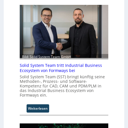
n
i
v
e
r
s
a
l
A
u
t
Bild: Solid System Team GmbH
o
Solid System Team tritt Industrial Business
m
Ecosystem von Formways bei
a
t
Solid System Team (SST) bringt künftig seine
Methoden-, Prozess- und Software-
i
Kompetenz für CAD, CAM und PDM/PLM in
o
das Industrial Business Ecosystem von
n
Formways ein.
.
O
:
Weiterlesen
r
S
g
o
w
l
ä