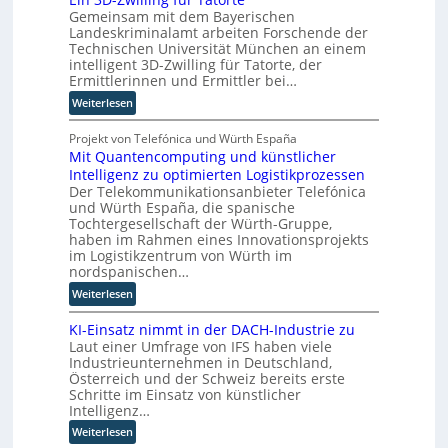
e
Gemeinsam mit dem Bayerischen
u
r
r
Landeskriminalamt arbeiten Forschende der
n
n
-
Technischen Universität München an einem
g
T
H
intelligent 3D-Zwilling für Tatorte, der
s
w
e
Ermittlerinnen und Ermittler bei…
l
i
r
:
Weiterlesen
ö
e
s
E
s
h
t
i
Projekt von Telefónica und Würth España
u
a
e
Mit Quantencomputing und künstlicher
n
n
u
l
Intelligenz zu optimierten Logistikprozessen
3
g
s
l
Der Telekommunikationsanbieter Telefónica
D
e
w
e
und Würth España, die spanische
-
n
i
r
Tochtergesellschaft der Würth-Gruppe,
Z
r
n
haben im Rahmen eines Innovationsprojekts
w
d
im Logistikzentrum von Würth im
i
n
nordspanischen…
l
e
:
Weiterlesen
l
u
M
i
e
KI-Einsatz nimmt in der DACH-Industrie zu
i
n
r
Laut einer Umfrage von IFS haben viele
t
g
W
Industrieunternehmen in Deutschland,
Q
f
a
Österreich und der Schweiz bereits erste
u
ü
Schritte im Einsatz von künstlicher
g
a
r
Intelligenz…
o
n
T
-
:
Weiterlesen
t
a
C