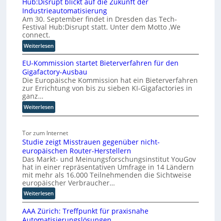
Hub:Disrupt blickt auf die Zukunft der
f
Industrieautomatisierung
S
Am 30. September findet in Dresden das Tech-
c
Festival Hub:Disrupt statt. Unter dem Motto ‚We
h
connect.
r
:
Weiterlesen
i
H
t
EU-Kommission startet Bieterverfahren für den
u
t
Gigafactory-Ausbau
b
Die Europäische Kommission hat ein Bieterverfahren
e
:
zur Errichtung von bis zu sieben KI-Gigafactories in
f
D
ganz…
i
ü
:
Weiterlesen
s
r
E
r
d
U
u
i
Tor zum Internet
-
p
e
Studie zeigt Misstrauen gegenüber nicht-
K
t
S
europäischen Router-Herstellern
o
b
k
Das Markt- und Meinungsforschungsinstitut YouGov
m
l
a
hat in einer repräsentativen Umfrage in 14 Ländern
m
i
l
mit mehr als 16.000 Teilnehmenden die Sichtweise
i
c
europäischer Verbraucher…
i
s
k
e
:
Weiterlesen
s
t
r
S
i
a
AAA Zürich: Treffpunkt für praxisnahe
t
u
o
u
Automatisierungslösungen
u
n