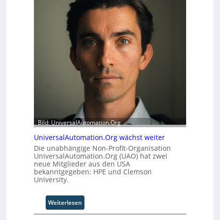
Bild: UniversalAutomation.Org
UniversalAutomation.Org wächst weiter
Die unabhängige Non-Profit-Organisation
UniversalAutomation.Org (UAO) hat zwei
neue Mitglieder aus den USA
bekanntgegeben: HPE und Clemson
University.
:
Weiterlesen
U