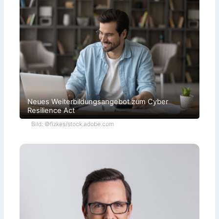
g
l
i
c
h
e
n
Neues Weiterbildungsangebot zum Cyber
Resilience Act
Bild: ©fizkes/stock.adobe.com