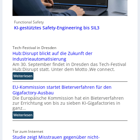
Functional Safety
KI-gestütztes Safety-Engineering bis SIL3
Tech-Festival in Dresden
Hub:Disrupt blickt auf die Zukunft der
Industrieautomatisierung
Am 30. September findet in Dresden das Tech-Festival
Hub:Disrupt statt. Unter dem Motto ‚We connect.
:
Weiterlesen
H
EU-Kommission startet Bieterverfahren für den
u
Gigafactory-Ausbau
b
Die Europäische Kommission hat ein Bieterverfahren
:
zur Errichtung von bis zu sieben KI-Gigafactories in
D
ganz…
i
:
Weiterlesen
s
E
r
U
u
Tor zum Internet
-
p
Studie zeigt Misstrauen gegenüber nicht-
K
t