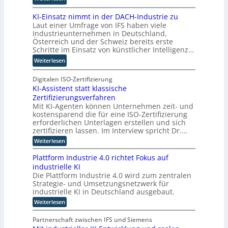
l
u
M
i
e
KI-Einsatz nimmt in der DACH-Industrie zu
i
n
r
Laut einer Umfrage von IFS haben viele
t
g
W
Industrieunternehmen in Deutschland,
Q
f
a
Österreich und der Schweiz bereits erste
u
ü
Schritte im Einsatz von künstlicher Intelligenz…
g
a
r
o
:
Weiterlesen
n
T
-
K
t
a
C
I
Digitalen ISO-Zertifizierung
e
t
E
KI-Assistent statt klassische
-
n
o
O
Zertifizierungsverfahren
E
c
r
Mit KI-Agenten können Unternehmen zeit- und
i
o
t
kostensparend die für eine ISO-Zertifizierung
n
m
e
erforderlichen Unterlagen erstellen und sich
s
p
zertifizieren lassen. Im Interview spricht Dr.…
a
u
:
Weiterlesen
t
t
K
z
i
I
Plattform Industrie 4.0 richtet Fokus auf
n
-
n
industrielle KI
A
i
g
Die Plattform Industrie 4.0 wird zum zentralen
s
m
u
Strategie- und Umsetzungsnetzwerk für
s
m
i
n
industrielle KI in Deutschland ausgebaut.
s
t
d
:
Weiterlesen
t
i
k
P
e
l
n
ü
n
Partnerschaft zwischen IFS und Siemens
a
d
t
n