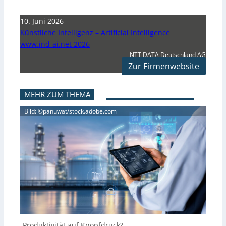
10. Juni 2026
Künstliche Intelligenz – Artificial Intelligence
www.ind-ai.net 2026
NTT DATA Deutschland AG
Zur Firmenwebsite
MEHR ZUM THEMA
Bild: ©panuwat/stock.adobe.com
Produktivität auf Knopfdruck?