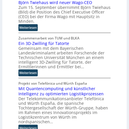
m
Björn Twiehaus wird neuer Wago-CEO
c
u
Zum 15. September übernimmt Björn Twiehaus
a
h
s
(Bild) die Position des Chief Executive Officer
t
e
b
(CEO) bei der Firma Wago mit Hauptsitz in
i
n
a
Minden.
s
R
u
:
Weiterlesen
i
o
B
e
u
j
Zusammenarbeit von TUM und BLKA
r
t
Ein 3D-Zwilling für Tatorte
ö
u
e
Gemeinsam mit dem Bayerischen
r
n
r
Landeskriminalamt arbeiten Forschende der
n
g
-
Technischen Universität München an einem
T
s
H
intelligent 3D-Zwilling für Tatorte, der
w
l
e
Ermittlerinnen und Ermittler bei…
i
ö
r
:
Weiterlesen
e
s
s
E
h
u
t
i
Projekt von Telefónica und Würth España
a
n
e
Mit Quantencomputing und künstlicher
n
u
g
l
Intelligenz zu optimierten Logistikprozessen
3
s
e
l
Der Telekommunikationsanbieter Telefónica
D
w
n
e
und Würth España, die spanische
-
i
r
Tochtergesellschaft der Würth-Gruppe, haben
Z
r
n
im Rahmen eines Innovationsprojekts im
w
d
Logistikzentrum von Würth im
i
n
nordspanischen…
l
e
:
Weiterlesen