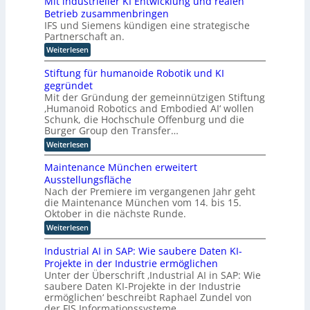
Mit industrieller KI Entwicklung und realen
t
s
e
s
Betrieb zusammenbringen
t
t
r
f
t
IFS und Siemens kündigen eine strategische
a
o
D
Partnerschaft an.
t
l
r
t
A
i
:
Weiterlesen
m
k
C
M
c
I
l
i
n
H
Stiftung für humanoide Robotik und KI
h
a
t
d
-
s
gegründet
e
i
u
s
I
Mit der Gründung der gemeinnützigen Stiftung
n
r
s
i
‚Humanoid Robotics and Embodied AI‘ wollen
d
n
t
I
s
u
Schunk, die Hochschule Offenburg und die
r
d
c
n
s
i
Burger Group den Transfer…
h
u
t
t
e
e
:
Weiterlesen
s
r
e
4
Z
S
i
.
t
l
e
t
e
Maintenance München erweitert
0
r
r
i
l
l
r
Ausstellungsfläche
t
f
i
l
i
i
Nach der Premiere im vergangenen Jahr geht
i
t
e
e
c
g
f
die Maintenance München vom 14. bis 15.
u
r
h
z
i
e
n
Oktober in die nächste Runde.
K
t
z
u
g
n
I
e
:
Weiterlesen
i
f
E
z
t
M
e
ü
n
F
a
z
r
Industrial AI in SAP: Wie saubere Daten KI-
r
t
o
i
u
h
u
Projekte in der Industrie ermöglichen
w
k
n
n
u
i
o
Unter der Überschrift ‚Industrial AI in SAP: Wie
u
t
g
m
c
s
p
saubere Daten KI-Projekte in der Industrie
e
s
a
k
a
n
ermöglichen‘ beschreibt Raphael Zundel von
v
t
n
l
u
a
e
der FIS Informationssysteme…
o
i