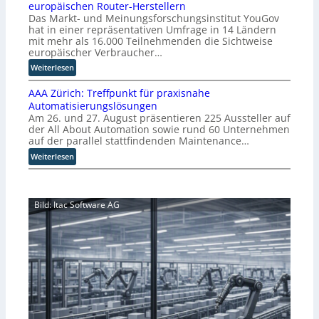
europäischen Router-Herstellern
o
b
Das Markt- und Meinungsforschungsinstitut YouGov
m
l
hat in einer repräsentativen Umfrage in 14 Ländern
m
i
mit mehr als 16.000 Teilnehmenden die Sichtweise
i
c
europäischer Verbraucher…
s
k
:
Weiterlesen
s
t
S
i
a
AAA Zürich: Treffpunkt für praxisnahe
t
o
u
Automatisierungslösungen
u
n
f
Am 26. und 27. August präsentieren 225 Aussteller auf
d
s
d
der All About Automation sowie rund 60 Unternehmen
i
t
i
auf der parallel stattfindenden Maintenance…
e
a
e
:
Weiterlesen
z
r
Z
A
e
t
u
A
i
e
k
A
g
t
u
Bild: Itac Software AG
Z
t
B
n
ü
M
i
f
r
i
e
t
i
s
t
d
c
s
e
e
h
t
r
r
:
r
v
I
T
a
e
n
r
u
r
d