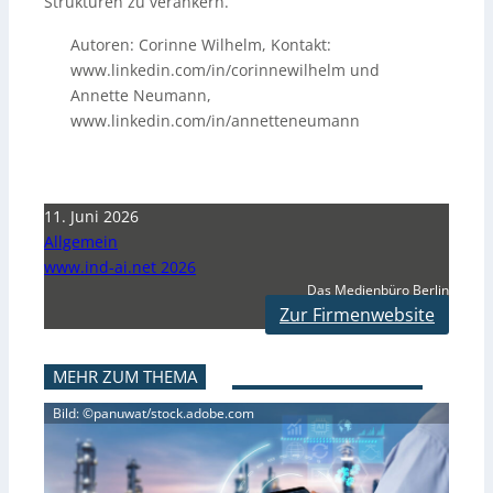
Strukturen zu verankern.
Autoren: Corinne Wilhelm, Kontakt:
www.linkedin.com/in/corinnewilhelm und
Annette Neumann,
www.linkedin.com/in/annetteneumann
11. Juni 2026
Allgemein
www.ind-ai.net 2026
Das Medienbüro Berlin
Zur Firmenwebsite
MEHR ZUM THEMA
Bild: ©panuwat/stock.adobe.com