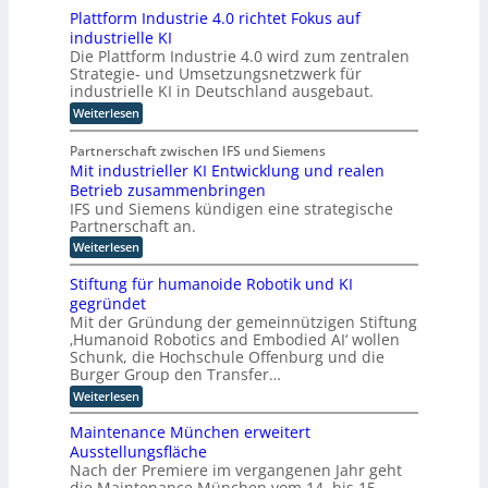
z
i
I
Plattform Industrie 4.0 richtet Fokus auf
n
-
n
industrielle KI
A
i
g
Die Plattform Industrie 4.0 wird zum zentralen
s
m
u
Strategie- und Umsetzungsnetzwerk für
s
m
i
n
industrielle KI in Deutschland ausgebaut.
s
t
d
:
Weiterlesen
t
i
k
P
e
l
n
ü
n
Partnerschaft zwischen IFS und Siemens
a
d
t
n
Mit industrieller KI Entwicklung und realen
t
s
e
s
Betrieb zusammenbringen
t
t
r
f
t
IFS und Siemens kündigen eine strategische
a
o
D
Partnerschaft an.
t
l
r
t
A
i
:
Weiterlesen
m
k
C
M
c
I
l
i
n
H
Stiftung für humanoide Robotik und KI
h
a
t
d
-
s
gegründet
e
i
u
s
I
Mit der Gründung der gemeinnützigen Stiftung
n
r
s
i
‚Humanoid Robotics and Embodied AI‘ wollen
d
n
t
I
s
u
Schunk, die Hochschule Offenburg und die
r
d
c
n
s
i
Burger Group den Transfer…
h
u
t
t
e
e
:
Weiterlesen
s
r
e
4
Z
S
i
.
t
l
e
t
e
Maintenance München erweitert
0
r
r
i
l
l
r
Ausstellungsfläche
t
f
i
l
i
i
Nach der Premiere im vergangenen Jahr geht
i
t
e
e
c
g
f
die Maintenance München vom 14. bis 15.
u