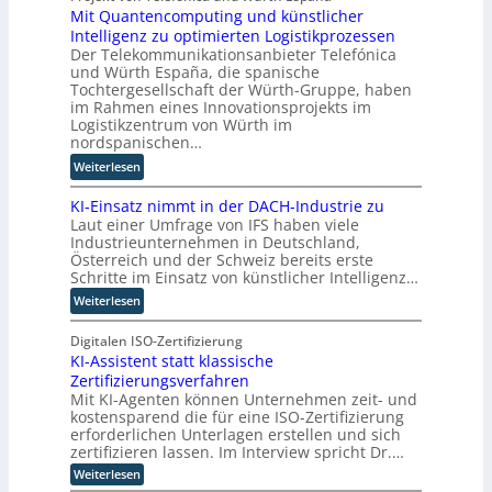
n
e
Mit Quantencomputing und künstlicher
n
u
g
l
Intelligenz zu optimierten Logistikprozessen
3
s
e
l
Der Telekommunikationsanbieter Telefónica
D
w
n
e
und Würth España, die spanische
-
i
r
Tochtergesellschaft der Würth-Gruppe, haben
Z
r
n
im Rahmen eines Innovationsprojekts im
w
d
Logistikzentrum von Würth im
i
n
nordspanischen…
l
e
:
Weiterlesen
l
u
M
i
e
KI-Einsatz nimmt in der DACH-Industrie zu
i
n
r
Laut einer Umfrage von IFS haben viele
t
g
W
Industrieunternehmen in Deutschland,
Q
f
a
Österreich und der Schweiz bereits erste
u
ü
Schritte im Einsatz von künstlicher Intelligenz…
g
a
r
o
:
Weiterlesen
n
T
-
K
t
a
C
I
Digitalen ISO-Zertifizierung
e
t
E
KI-Assistent statt klassische
-
n
o
O
Zertifizierungsverfahren
E
c
r
Mit KI-Agenten können Unternehmen zeit- und
i
o
t
kostensparend die für eine ISO-Zertifizierung
n
m
e
erforderlichen Unterlagen erstellen und sich
s
p
zertifizieren lassen. Im Interview spricht Dr.…
a
u
:
Weiterlesen
t
t
K