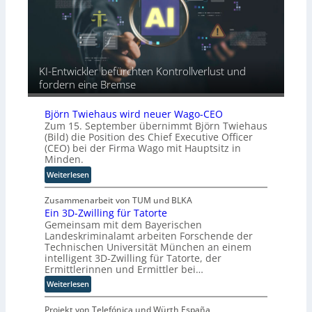
-
f
e
n
e
a
r
a
u
c
u
h
r
t
n
e
o
o
g
A
p
r
KI-Entwickler befürchten Kontrollverlust und
u
ä
y
fordern eine Bremse
t
i
-
o
s
A
m
Björn Twiehaus wird neuer Wago-CEO
c
u
Zum 15. September übernimmt Björn Twiehaus
a
h
s
(Bild) die Position des Chief Executive Officer
t
e
b
(CEO) bei der Firma Wago mit Hauptsitz in
i
n
a
Minden.
s
R
u
:
Weiterlesen
i
o
B
e
u
j
Zusammenarbeit von TUM und BLKA
r
t
Ein 3D-Zwilling für Tatorte
ö
u
e
Gemeinsam mit dem Bayerischen
r
n
r
Landeskriminalamt arbeiten Forschende der
n
g
-
Technischen Universität München an einem
T
s
H
intelligent 3D-Zwilling für Tatorte, der
w
l
e
Ermittlerinnen und Ermittler bei…
i
ö
r
:
Weiterlesen
e
s
s
E
h
u
t
i
Projekt von Telefónica und Würth España
a