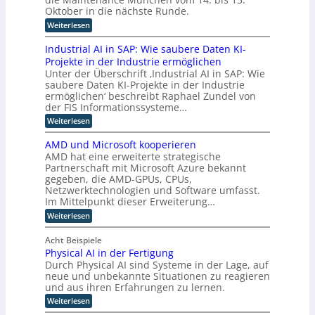
r
h
z
i
e
n
Oktober in die nächste Runde.
K
t
z
u
g
n
I
e
:
Weiterlesen
i
f
E
z
t
M
e
ü
n
F
a
z
r
Industrial AI in SAP: Wie saubere Daten KI-
r
t
o
i
u
h
u
Projekte in der Industrie ermöglichen
w
k
n
n
u
i
o
Unter der Überschrift ‚Industrial AI in SAP: Wie
u
t
g
m
c
s
p
saubere Daten KI-Projekte in der Industrie
e
s
a
k
a
n
ermöglichen‘ beschreibt Raphael Zundel von
v
t
n
l
u
a
e
der FIS Informationssysteme…
o
i
u
f
n
r
i
n
:
Weiterlesen
m
i
c
f
d
g
I
n
e
i
a
e
u
n
d
M
AMD und Microsoft kooperieren
h
R
e
n
d
u
ü
r
AMD hat eine erweiterte strategische
o
d
r
u
s
n
e
b
Partnerschaft mit Microsoft Azure bekannt
r
s
t
t
c
n
o
gegeben, die AMD-GPUs, CPUs,
e
t
r
h
e
t
a
Netzwerktechnologien und Software umfasst.
r
i
e
i
n
l
i
e
Im Mittelpunkt dieser Erweiterung…
n
k
e
a
L
l
e
:
u
Weiterlesen
n
l
l
r
o
A
n
B
A
e
w
M
d
g
e
I
Acht Beispiele
K
e
D
K
t
i
i
I
i
Physical AI in der Fertigung
u
I
r
n
s
t
Durch Physical AI sind Systeme in der Lage, auf
n
g
i
S
e
t
d
neue und unbekannte Situationen zu reagieren
e
e
A
r
M
g
und aus ihren Erfahrungen zu lernen.
i
b
P
t
i
r
z
:
k
A
:
Weiterlesen
c
ü
u
W
u
P
p
r
n