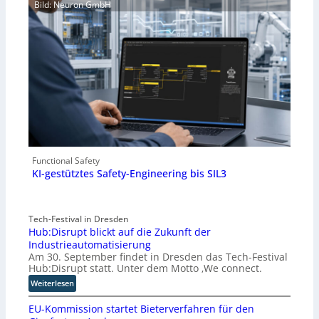
Bild: Neuron GmbH
Functional Safety
KI-gestütztes Safety-Engineering bis SIL3
Tech-Festival in Dresden
Hub:Disrupt blickt auf die Zukunft der
Industrieautomatisierung
Am 30. September findet in Dresden das Tech-Festival
Hub:Disrupt statt. Unter dem Motto ‚We connect.
:
Weiterlesen
H
EU-Kommission startet Bieterverfahren für den
u