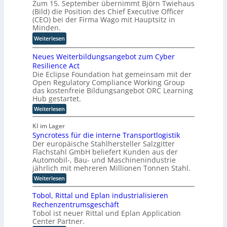
Zum 15. September übernimmt Björn Twiehaus
y
a
r
:
(Bild) die Position des Chief Executive Officer
s
b
o
W
(CEO) bei der Firma Wago mit Hauptsitz in
i
e
s
i
Minden.
c
i
o
e
:
Weiterlesen
a
s
f
s
B
l
p
t
a
Neues Weiterbildungsangebot zum Cyber
j
A
i
k
u
Resilience Act
ö
I
e
o
b
Die Eclipse Foundation hat gemeinsam mit der
r
i
l
o
e
Open Regulatory Compliance Working Group
n
n
t
p
r
das kostenfreie Bildungsangebot ORC Learning
T
d
e
Hub gestartet.
e
w
e
r
D
:
Weiterlesen
i
r
i
N
a
e
F
e
e
t
KI im Lager
h
u
e
r
e
Syncrotess für die interne Transportlogistik
e
a
r
e
Der europäische Stahlhersteller Salzgitter
n
s
u
t
n
W
Flachstahl GmbH beliefert Kunden aus der
K
s
e
i
Automobil-, Bau- und Maschinenindustrie
I
i
w
jährlich mit mehreren Millionen Tonnen Stahl.
g
-
t
i
u
:
Weiterlesen
e
P
r
S
n
r
r
y
d
b
Tobol, Rittal und Eplan industrialisieren
g
o
n
i
n
Rechenzentrumsgeschäft
c
j
l
e
Tobol ist neuer Rittal und Eplan Application
r
d
e
Center Partner.
o
u
u
k