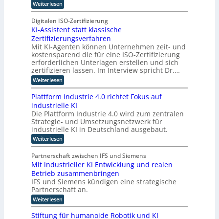
t
n
e
:
Weiterlesen
e
t
g
T
r
s
s
e
o
W
Digitalen ISO-Zertifizierung
s
a
b
i
f
KI-Assistent statt klassische
a
n
o
n
ü
g
Zertifizierungsverfahren
g
l
r
d
e
,
Mit KI-Agenten können Unternehmen zeit- und
o
d
b
e
R
kostensparend die für eine ISO-Zertifizierung
i
-
o
i
r
erforderlichen Unterlagen erstellen und sich
e
t
C
t
i
I
zertifizieren lassen. Im Interview spricht Dr.…
z
t
E
n
u
n
a
:
Weiterlesen
O
t
m
l
K
d
e
C
u
I
u
Plattform Industrie 4.0 richtet Fokus auf
r
y
n
-
n
s
industrielle KI
b
d
A
e
e
Die Plattform Industrie 4.0 wird zum zentralen
t
E
s
T
r
p
Strategie- und Umsetzungsnetzwerk für
s
r
r
R
l
i
industrielle KI in Deutschland ausgebaut.
a
i
e
a
s
n
:
s
Weiterlesen
e
n
t
s
P
i
i
e
e
p
l
l
n
n
Partnerschaft zwischen IFS und Siemens
r
o
a
i
d
t
Mit industrieller KI Entwicklung und realen
r
m
t
e
u
s
t
Betrieb zusammenbringen
t
n
ö
s
t
l
f
c
IFS und Siemens kündigen eine strategische
t
a
g
o
o
e
r
Partnerschaft an.
t
g
l
r
A
i
t
:
i
Weiterlesen
m
c
i
a
k
M
s
I
t
l
l
c
i
t
n
Stiftung für humanoide Robotik und KI
i
a
h