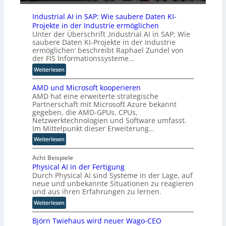
u
e
s
e
i
c
B
Industrial AI in SAP: Wie saubere Daten KI-
b
h
r
Projekte in der Industrie ermöglichen
t
e
e
Unter der Überschrift ‚Industrial AI in SAP: Wie
u
n
m
saubere Daten KI-Projekte in der Industrie
n
ermöglichen‘ beschreibt Raphael Zundel von
R
s
d
der FIS Informationssysteme…
o
e
w
u
:
Weiterlesen
e
t
I
l
e
AMD und Microsoft kooperieren
n
c
AMD hat eine erweiterte strategische
r
d
h
Partnerschaft mit Microsoft Azure bekannt
-
u
gegeben, die AMD-GPUs, CPUs,
e
H
s
Netzwerktechnologien und Software umfasst.
R
e
t
Im Mittelpunkt dieser Erweiterung…
o
r
r
l
:
Weiterlesen
s
i
l
A
t
a
e
M
Acht Beispiele
e
l
Physical AI in der Fertigung
e
D
l
A
Durch Physical AI sind Systeme in der Lage, auf
i
u
l
I
neue und unbekannte Situationen zu reagieren
n
n
e
i
und aus ihren Erfahrungen zu lernen.
M
d
r
n
:
E
M
Weiterlesen
n
S
P
S
i
A
Björn Twiehaus wird neuer Wago-CEO
h
d
c
P