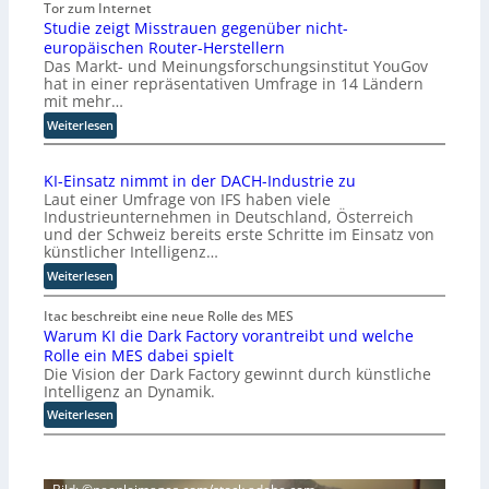
I
Tor zum Internet
Studie zeigt Misstrauen gegenüber nicht-
-
europäischen Router-Herstellern
E
Das Markt- und Meinungsforschungsinstitut YouGov
n
hat in einer repräsentativen Umfrage in 14 Ländern
t
mit mehr…
w
:
i
Weiterlesen
S
c
t
k
KI-Einsatz nimmt in der DACH-Industrie zu
u
l
Laut einer Umfrage von IFS haben viele
d
e
Industrieunternehmen in Deutschland, Österreich
i
r
und der Schweiz bereits erste Schritte im Einsatz von
e
b
künstlicher Intelligenz…
z
e
:
Weiterlesen
e
f
K
i
ü
I
Itac beschreibt eine neue Rolle des MES
g
r
Warum KI die Dark Factory vorantreibt und welche
-
t
c
Rolle ein MES dabei spielt
E
M
h
Die Vision der Dark Factory gewinnt durch künstliche
i
i
t
Intelligenz an Dynamik.
n
s
e
s
:
Weiterlesen
s
n
a
W
t
K
t
a
r
o
z
r
a
n