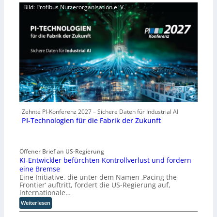
Bild: Profibus Nutzerorganisation e. V.
Zehnte PI-Konferenz 2027 – Sichere Daten für Industrial AI
PI-Technologien für die Fabrik der Zukunft
Offener Brief an US-Regierung
KI-Entwickler befürchten Kontrollverlust und fordern
eine Bremse
Eine Initiative, die unter dem Namen ‚Pacing the
Frontier‘ auftritt, fordert die US-Regierung auf,
internationale…
:
Weiterlesen
K