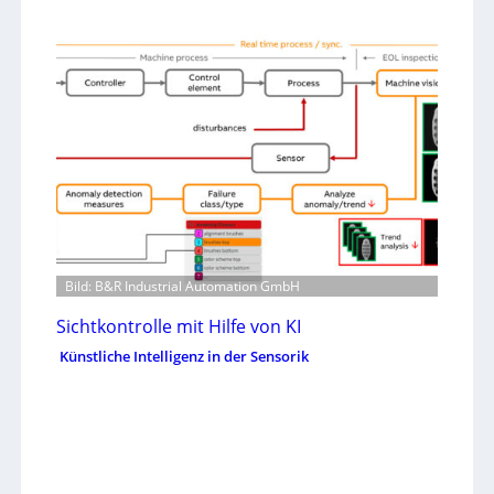
Bild: B&R Industrial Automation GmbH
Sichtkontrolle mit Hilfe von KI
Künstliche Intelligenz in der Sensorik