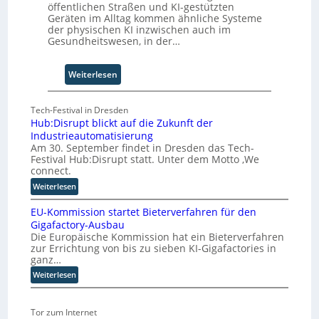
z
öffentlichen Straßen und KI-gestützten
u
Geräten im Alltag kommen ähnliche Systeme
m
der physischen KI inzwischen auch im
Gesundheitswesen, in der…
C
o
-
:
Weiterlesen
C
F
E
ü
O
Tech-Festival in Dresden
n
Hub:Disrupt blickt auf die Zukunft der
f
Industrieautomatisierung
S
Am 30. September findet in Dresden das Tech-
c
Festival Hub:Disrupt statt. Unter dem Motto ‚We
h
connect.
r
:
Weiterlesen
i
H
t
EU-Kommission startet Bieterverfahren für den
u
t
Gigafactory-Ausbau
b
Die Europäische Kommission hat ein Bieterverfahren
e
:
zur Errichtung von bis zu sieben KI-Gigafactories in
f
D
ganz…
i
ü
:
Weiterlesen
s
r
E
r
d
U
u
i
Tor zum Internet
-
p
e