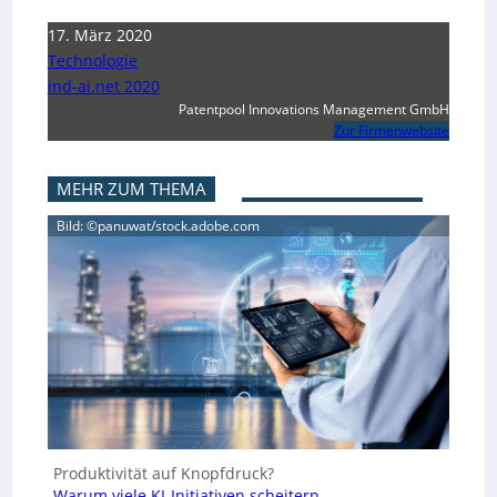
17. März 2020
Technologie
ind-ai.net 2020
Patentpool Innovations Management GmbH
Zur Firmenwebsite
MEHR ZUM THEMA
Bild: ©panuwat/stock.adobe.com
Produktivität auf Knopfdruck?
Warum viele KI-Initiativen scheitern