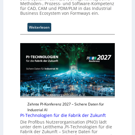
Methoden-, Prozess- und Software-Kompetenz
i
für CAD, CAM und PDM/PLM in das Industrial
o
Business Ecosystem von Formways ein.
n
.
O
:
Weiterlesen
r
S
g
o
w
l
ä
i
c
d
h
S
s
y
t
s
w
t
e
e
i
m
Bild: Profibus Nutzerorganisation e. V.
t
T
e
e
Zehnte PI-Konferenz 2027 – Sichere Daten für
r
a
Industrial AI
m
PI-Technologien für die Fabrik der Zukunft
t
Die Profibus Nutzerorganisation (PNO) lädt
r
unter dem Leitthema ‚PI-Technologien für die
i
Fabrik der Zukunft – Sichere Daten für