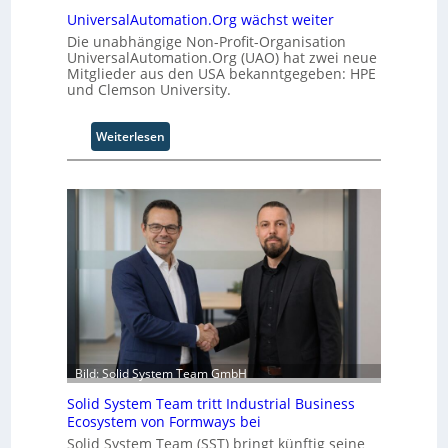
UniversalAutomation.Org wächst weiter
Die unabhängige Non-Profit-Organisation
UniversalAutomation.Org (UAO) hat zwei neue
Mitglieder aus den USA bekanntgegeben: HPE
und Clemson University.
:
Weiterlesen
U
n
i
v
e
r
s
a
l
A
u
t
Bild: Solid System Team GmbH
o
m
Solid System Team tritt Industrial Business
Ecosystem von Formways bei
a
t
Solid System Team (SST) bringt künftig seine