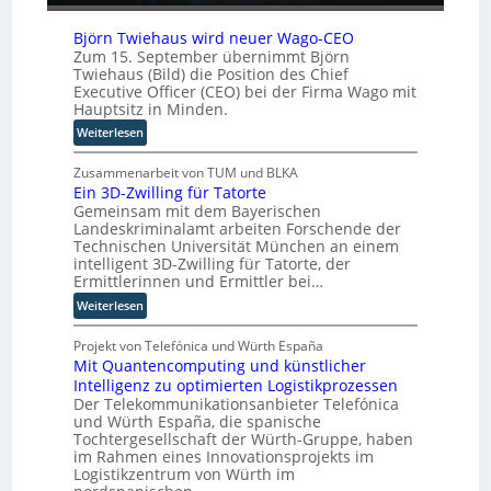
t
s
A
o
c
u
Björn Twiehaus wird neuer Wago-CEO
m
h
s
Zum 15. September übernimmt Björn
a
e
Twiehaus (Bild) die Position des Chief
b
t
n
Executive Officer (CEO) bei der Firma Wago mit
a
i
Hauptsitz in Minden.
R
u
s
o
:
Weiterlesen
i
u
B
e
t
j
Zusammenarbeit von TUM und BLKA
r
e
Ein 3D-Zwilling für Tatorte
ö
u
r
Gemeinsam mit dem Bayerischen
r
n
-
Landeskriminalamt arbeiten Forschende der
n
g
Technischen Universität München an einem
H
T
s
intelligent 3D-Zwilling für Tatorte, der
e
w
Ermittlerinnen und Ermittler bei…
l
r
i
ö
:
s
Weiterlesen
e
s
E
t
h
u
i
e
Projekt von Telefónica und Würth España
a
n
Mit Quantencomputing und künstlicher
n
l
u
g
Intelligenz zu optimierten Logistikprozessen
3
l
s
e
Der Telekommunikationsanbieter Telefónica
D
e
w
und Würth España, die spanische
n
-
r
i
Tochtergesellschaft der Würth-Gruppe, haben
Z
n
r
im Rahmen eines Innovationsprojekts im
w
d
Logistikzentrum von Würth im
i
n