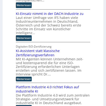
nordspanischen…
l
e
:
Weiterlesen
l
u
M
i
e
KI-Einsatz nimmt in der DACH-Industrie zu
i
n
r
Laut einer Umfrage von IFS haben viele
t
g
W
Industrieunternehmen in Deutschland,
Q
f
a
Österreich und der Schweiz bereits erste
u
ü
Schritte im Einsatz von künstlicher
g
a
r
Intelligenz…
o
n
T
-
:
Weiterlesen
t
a
C
K
e
t
E
I
Digitalen ISO-Zertifizierung
n
o
O
KI-Assistent statt klassische
-
c
r
Zertifizierungsverfahren
E
o
t
Mit KI-Agenten können Unternehmen zeit-
i
m
e
und kostensparend die für eine ISO-
n
p
Zertifizierung erforderlichen Unterlagen
s
u
erstellen und sich zertifizieren lassen. Im
a
t
Interview spricht Dr.…
t
i
:
Weiterlesen
z
n
K
n
I
g
Plattform Industrie 4.0 richtet Fokus auf
-
i
u
industrielle KI
A
m
n
Die Plattform Industrie 4.0 wird zum zentralen
s
m
Strategie- und Umsetzungsnetzwerk für
s
d
t
i
industrielle KI in Deutschland ausgebaut.
k
s
i