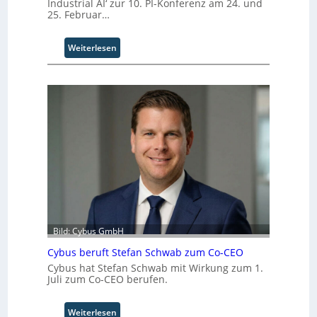
t
Industrial AI‘ zur 10. PI-Konferenz am 24. und
25. Februar…
t
I
n
:
Weiterlesen
d
P
u
I
s
-
t
T
r
e
i
c
a
h
l
n
B
o
u
l
s
o
i
g
n
i
e
Bild: Cybus GmbH
e
s
n
Cybus beruft Stefan Schwab zum Co-CEO
s
f
Cybus hat Stefan Schwab mit Wirkung zum 1.
E
ü
Juli zum Co-CEO berufen.
c
r
o
d
s
:
Weiterlesen
i