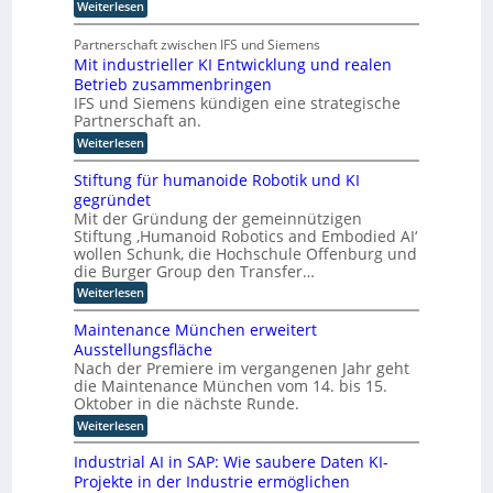
ü
:
Weiterlesen
t
n
P
n
e
l
d
n
Partnerschaft zwischen IFS und Siemens
s
a
t
e
Mit industrieller KI Entwicklung und realen
t
t
s
r
Betrieb zusammenbringen
t
l
t
f
D
IFS und Siemens kündigen eine strategische
a
i
o
A
Partnerschaft an.
t
c
r
t
C
:
Weiterlesen
h
m
k
M
H
I
e
l
i
n
Stiftung für humanoide Robotik und KI
-
a
r
t
d
s
gegründet
I
i
I
u
s
Mit der Gründung der gemeinnützigen
n
n
s
n
i
Stiftung ‚Humanoid Robotics and Embodied AI‘
d
t
d
s
t
u
wollen Schunk, die Hochschule Offenburg und
r
u
c
e
s
i
die Burger Group den Transfer…
h
s
t
l
e
e
:
Weiterlesen
r
t
4
l
Z
S
i
.
r
e
t
i
e
Maintenance München erweitert
0
r
i
i
l
g
r
Ausstellungsfläche
t
f
e
l
i
e
Nach der Premiere im vergangenen Jahr geht
i
t
e
c
z
f
n
die Maintenance München vom 14. bis 15.
u
r
h
u
i
n
Oktober in die nächste Runde.
z
K
t
z
g
I
z
e
:
Weiterlesen
i
f
E
t
M
u
e
ü
n
F
a
r
Industrial AI in SAP: Wie saubere Daten KI-
r
o
t
o
i
u
h
Projekte in der Industrie ermöglichen
w
p
k
n
n
u