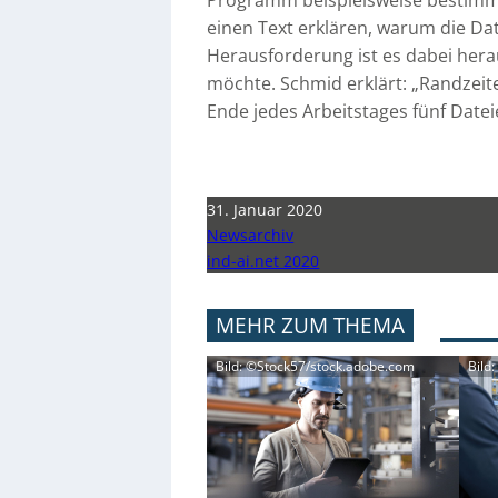
Programm beispielsweise bestim
einen Text erklären, warum die Da
Herausforderung ist es dabei hera
möchte. Schmid erklärt: „Randzeit
Ende jedes Arbeitstages fünf Date
31. Januar 2020
Newsarchiv
ind-ai.net 2020
MEHR ZUM THEMA
Bild: ©Stock57/stock.adobe.com
Bild