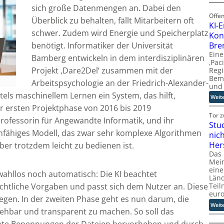
sich große Datenmengen an. Dabei den
Offe
Überblick zu behalten, fällt Mitarbeitern oft
KI-
schwer. Zudem wird Energie und Speicherplatz
Kon
Bre
benötigt. Informatiker der Universität
Eine
Bamberg entwickeln in dem interdisziplinären
‚Pac
Projekt ‚Dare2Del‘ zusammen mit der
Regi
Bem
Arbeitspsychologie an der Friedrich-Alexander-
und 
els maschinellem Lernen ein System, das hilft,
Weit
er ersten Projektphase von 2016 bis 2019
Tor 
ofessorin für Angewandte Informatik, und ihr
Stu
ernfähiges Modell, das zwar sehr komplexe Algorithmen
nic
Her
ber trotzdem leicht zu bedienen ist.
Das
Mein
eine
ahllos noch automatisch: Die KI beachtet
Länd
htliche Vorgaben und passt sich dem Nutzer an. Diese
Teil
eur
legen. In der zweiten Phase geht es nun darum, die
Weit
ehbar und transparent zu machen. So soll das