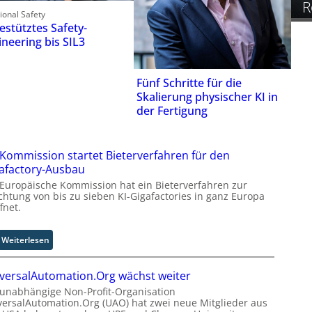
R
ional Safety
estütztes Safety-
ineering bis SIL3
Fünf Schritte für die
Skalierung physischer KI in
der Fertigung
Kommission startet Bieterverfahren für den
afactory-Ausbau
 Europäische Kommission hat ein Bieterverfahren zur
ichtung von bis zu sieben KI-Gigafactories in ganz Europa
fnet.
:
Weiterlesen
E
U
versalAutomation.Org wächst weiter
-
 unabhängige Non-Profit-Organisation
K
versalAutomation.Org (UAO) hat zwei neue Mitglieder aus
o