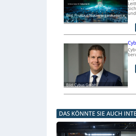
Leit
Sich
und
Bild: Profibus Nutzerorganisation e.
V.
Cyb
Cyb
ber
Bild: Cybus GmbH
DAS KÖNNTE SIE AUCH INT