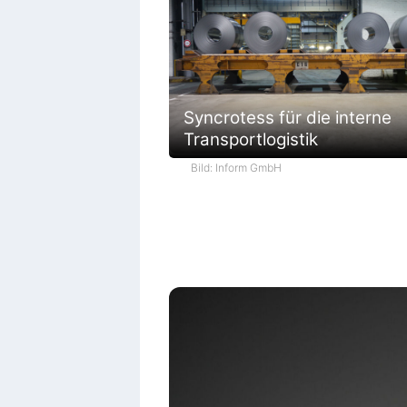
Syncrotess für die interne
Transportlogistik
Bild: Inform GmbH