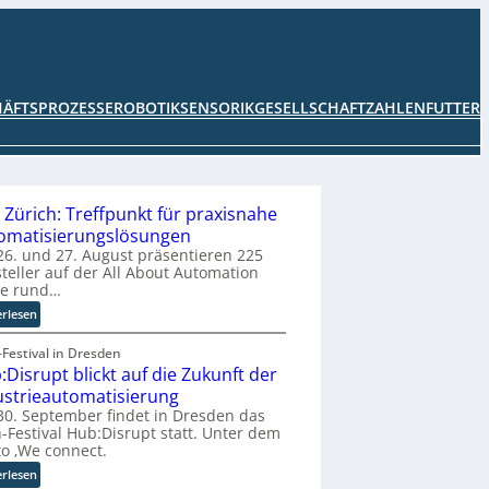
HÄFTSPROZESSE
ROBOTIK
SENSORIK
GESELLSCHAFT
ZAHLENFUTTER
 Zürich: Treffpunkt für praxisnahe
omatisierungslösungen
6. und 27. August präsentieren 225
teller auf der All About Automation
ie rund…
:
erlesen
A
A
Festival in Dresden
:Disrupt blickt auf die Zukunft der
A
Z
ustrieautomatisierung
ü
0. September findet in Dresden das
r
-Festival Hub:Disrupt statt. Unter dem
o ‚We connect.
i
c
:
erlesen