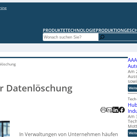
hine
PRODUKTE
TECHNOLOGIE
PRODUKTION
GESC
Search
AAA
enlöschung
Aut
Am 2
Auss
sow
für Datenlöschung
Weit
Tech-
Hub
Ind
Am 3
Tech
Mott
Weit
In Verwaltungen von Unternehmen häufen