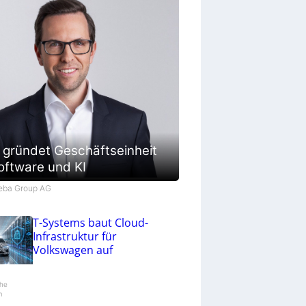
 gründet Geschäftseinheit
oftware und KI
Keba Group AG
T-Systems baut Cloud-
Infrastruktur für
Volkswagen auf
he
m