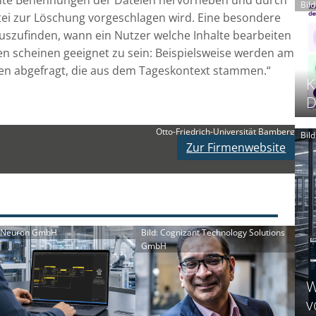
mte Benennungen der Dateien hervorheben und durch
Bil
tei zur Löschung vorgeschlagen wird. Eine besondere
uszufinden, wann ein Nutzer welche Inhalte bearbeiten
en scheinen geeignet zu sein: Beispielsweise werden am
ien abgefragt, die aus dem Tageskontext stammen.“
K
D
Otto-Friedrich-Universität Bamberg
Bil
Zur Firmenwebsite
: Neuron GmbH
Bild: Cognizant Technology Solutions
GmbH
W
v