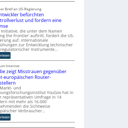
h
H
:
u
ner Brief an US-Regierung
T
b
Entwickler befürchten
r
:
trollverlust und fordern eine
e
D
mse
f
i
 Initiative, die unter dem Namen
f
s
ing the Frontier‘ auftritt, fordert die US-
p
r
erung auf, internationale
u
u
ühungen zur Entwicklung technischer
n
p
regulatorischer Instrumente…
k
t
:
erlesen
t
b
K
f
l
I
zum Internet
ü
i
die zeigt Misstrauen gegenüber
-
r
c
E
ht-europäischen Router-
p
k
n
stellern
r
t
t
 Markt- und
a
a
w
ungsforschungsinstitut YouGov hat in
x
u
i
r repräsentativen Umfrage in 14
i
f
ern mit mehr als 16.000
c
s
d
nehmenden die Sichtweise
k
n
i
opäischer Verbraucher…
l
a
e
:
e
erlesen
h
Z
S
r
e
u
t
b