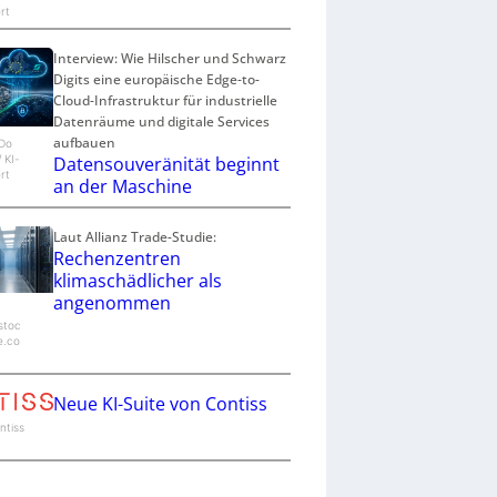
rt
Interview: Wie Hilscher und Schwarz
Digits eine europäische Edge-to-
Cloud-Infrastruktur für industrielle
Datenräume und digitale Services
aufbauen
eDo
Datensouveränität beginnt
/ KI-
rt
an der Maschine
Laut Allianz Trade-Studie:
Rechenzentren
klimaschädlicher als
angenommen
stoc
e.co
Neue KI-Suite von Contiss
ontiss