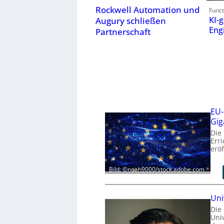
Rockwell Automation und
Funct
KI-g
Augury schließen
Eng
Partnerschaft
EU-
Gig
Die
Err
eröf
Bild: ©noah9000/stock.adobe.com
Uni
Die
Uni