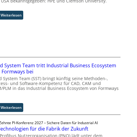
 USA bekanntgegeben: HPE und Clemson University.
m
m
i
:
Weiterlesen
s
U
s
n
i
i
o
v
n
e
s
r
t
s
a
a
id System Team tritt Industrial Business Ecosystem
r
l
 Formways bei
t
A
id System Team (SST) bringt künftig seine Methoden-,
e
u
zess- und Software-Kompetenz für CAD, CAM und
t
t
/PLM in das Industrial Business Ecosystem von Formways
B
o
i
m
e
a
:
Weiterlesen
t
t
S
e
i
o
r
o
Zehnte PI-Konferenz 2027 – Sichere Daten für Industrial AI
l
v
n
Technologien für die Fabrik der Zukunft
i
e
.
 Profibus Nutzerorganisation (PNO) lädt unter dem
d
r
O