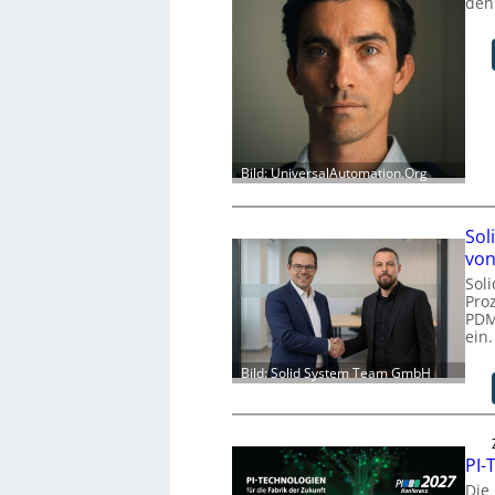
den
Bild: UniversalAutomation.Org
Sol
von
Sol
Pro
PDM
ein.
Bild: Solid System Team GmbH
PI-
Die