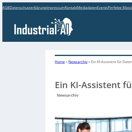
AGB
Datenschutzerklärung
Impressum
Kontakt
Mediadaten
Events
Perfekte Masc
Home
»
Newsarchiv
»
Ein KI-Assistent für Dat
Ein KI-Assistent 
Newsarchiv