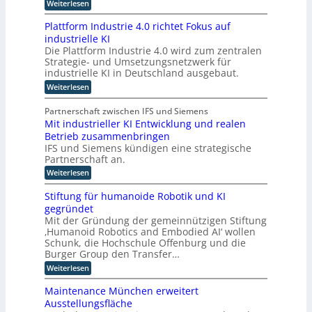
:
Weiterlesen
t
t
K
z
i
I
Plattform Industrie 4.0 richtet Fokus auf
n
-
n
industrielle KI
A
i
g
Die Plattform Industrie 4.0 wird zum zentralen
s
m
u
Strategie- und Umsetzungsnetzwerk für
s
m
i
n
industrielle KI in Deutschland ausgebaut.
s
t
d
:
Weiterlesen
t
i
k
P
e
l
n
ü
n
Partnerschaft zwischen IFS und Siemens
a
d
t
n
Mit industrieller KI Entwicklung und realen
t
s
e
s
Betrieb zusammenbringen
t
t
r
f
t
IFS und Siemens kündigen eine strategische
a
o
D
Partnerschaft an.
t
l
r
t
A
i
:
Weiterlesen
m
k
C
M
c
I
l
i
n
H
Stiftung für humanoide Robotik und KI
h
a
t
d
-
s
gegründet
e
i
u
s
I
Mit der Gründung der gemeinnützigen Stiftung
n
r
s
i
‚Humanoid Robotics and Embodied AI‘ wollen
d
n
t
I
s
u
Schunk, die Hochschule Offenburg und die
r
d
c
n
s
i
Burger Group den Transfer…
h
u
t
t
e
e
:
Weiterlesen
s
r
e
4
Z
S
i
.
t
l
e
t
e
Maintenance München erweitert
0
r
r
i
l
l
r
Ausstellungsfläche
t
f
i
l
i
i