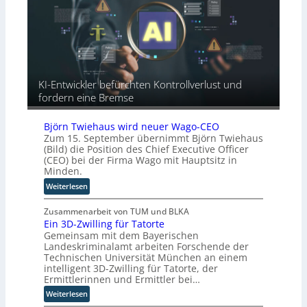
i
t
a
i
s
-
f
e
n
e
a
r
a
u
c
u
h
r
t
n
e
o
o
g
A
p
r
KI-Entwickler befürchten Kontrollverlust und
u
ä
y
fordern eine Bremse
t
i
-
o
s
A
m
Björn Twiehaus wird neuer Wago-CEO
c
u
Zum 15. September übernimmt Björn Twiehaus
a
h
s
(Bild) die Position des Chief Executive Officer
t
e
b
(CEO) bei der Firma Wago mit Hauptsitz in
i
n
a
Minden.
s
R
u
:
Weiterlesen
i
o
B
e
u
j
Zusammenarbeit von TUM und BLKA
r
t
Ein 3D-Zwilling für Tatorte
ö
u
e
Gemeinsam mit dem Bayerischen
r
n
r
Landeskriminalamt arbeiten Forschende der
n
g
-
Technischen Universität München an einem
T
s
H
intelligent 3D-Zwilling für Tatorte, der
w
l
e
Ermittlerinnen und Ermittler bei…
i
ö
r
:
Weiterlesen
e
s
s
E