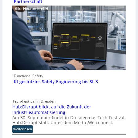
Partnerschaft
Bild: Neuron GmbH
Functional Safety
KI-gestütztes Safety-Engineering bis SIL3
Tech-Festival in Dresden
Hub:Disrupt blickt auf die Zukunft der
Industrieautomatisierung
Am 30. September findet in Dresden das Tech-Festival
Hub:Disrupt statt. Unter dem Motto ‚We connect.
:
Weiterlesen
H