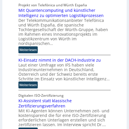
h
u
t
i
Projekt von Telefónica und Würth España
a
n
e
Mit Quantencomputing und künstlicher
n
u
g
l
Intelligenz zu optimierten Logistikprozessen
3
s
e
l
Der Telekommunikationsanbieter Telefónica
D
w
n
e
und Würth España, die spanische
-
i
r
Tochtergesellschaft der Würth-Gruppe, haben
Z
r
n
im Rahmen eines Innovationsprojekts im
w
d
Logistikzentrum von Würth im
i
n
nordspanischen…
l
e
:
Weiterlesen
l
u
M
i
e
KI-Einsatz nimmt in der DACH-Industrie zu
i
n
r
Laut einer Umfrage von IFS haben viele
t
g
W
Industrieunternehmen in Deutschland,
Q
f
a
Österreich und der Schweiz bereits erste
u
ü
Schritte im Einsatz von künstlicher Intelligenz…
g
a
r
o
:
Weiterlesen
n
T
-
K
t
a
C
I
Digitalen ISO-Zertifizierung
e
t
E
KI-Assistent statt klassische
-
n
o
O
Zertifizierungsverfahren
E
c
r
Mit KI-Agenten können Unternehmen zeit- und
i
o
t
kostensparend die für eine ISO-Zertifizierung
n
m
e
erforderlichen Unterlagen erstellen und sich
s
p
zertifizieren lassen. Im Interview spricht Dr.…
a
u