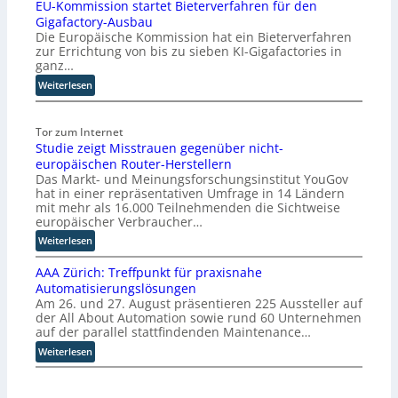
EU-Kommission startet Bieterverfahren für den
u
Gigafactory-Ausbau
b
Die Europäische Kommission hat ein Bieterverfahren
:
zur Errichtung von bis zu sieben KI-Gigafactories in
D
ganz…
i
:
Weiterlesen
s
E
r
U
u
Tor zum Internet
-
p
Studie zeigt Misstrauen gegenüber nicht-
K
t
europäischen Router-Herstellern
o
b
Das Markt- und Meinungsforschungsinstitut YouGov
m
l
hat in einer repräsentativen Umfrage in 14 Ländern
m
i
mit mehr als 16.000 Teilnehmenden die Sichtweise
i
c
europäischer Verbraucher…
s
k
:
Weiterlesen
s
t
S
i
a
AAA Zürich: Treffpunkt für praxisnahe
t
o
u
Automatisierungslösungen
u
n
f
Am 26. und 27. August präsentieren 225 Aussteller auf
d
s
d
der All About Automation sowie rund 60 Unternehmen
i
t
i
auf der parallel stattfindenden Maintenance…
e
a
e
:
Weiterlesen
z
r
Z
A
e
t
u
A
i
e
k