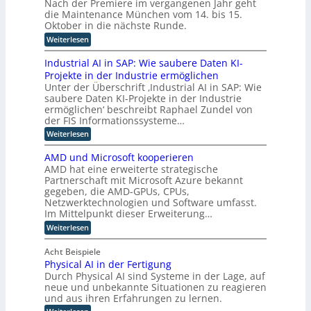
Nach der Premiere im vergangenen Jahr geht
i
t
e
e
c
g
f
die Maintenance München vom 14. bis 15.
u
r
h
z
i
e
n
Oktober in die nächste Runde.
K
t
z
u
g
n
I
e
:
Weiterlesen
i
f
E
z
t
M
e
ü
n
F
a
z
r
Industrial AI in SAP: Wie saubere Daten KI-
r
t
o
i
u
h
u
Projekte in der Industrie ermöglichen
w
k
n
n
u
i
o
Unter der Überschrift ‚Industrial AI in SAP: Wie
u
t
g
m
c
s
p
saubere Daten KI-Projekte in der Industrie
e
s
a
k
a
n
ermöglichen‘ beschreibt Raphael Zundel von
v
t
n
l
u
a
e
der FIS Informationssysteme…
o
i
u
f
n
r
i
n
:
Weiterlesen
m
i
c
f
d
g
I
n
e
i
a
e
u
n
d
M
AMD und Microsoft kooperieren
h
R
e
n
d
u
ü
r
AMD hat eine erweiterte strategische
o
d
r
u
s
n
e
b
Partnerschaft mit Microsoft Azure bekannt
r
s
t
t
c
n
o
gegeben, die AMD-GPUs, CPUs,
e
t
r
h
e
t
a
Netzwerktechnologien und Software umfasst.
r
i
e
i
n
l
i
e
Im Mittelpunkt dieser Erweiterung…
n
k
e
a
L
l
e
:
u
Weiterlesen
n
l
l
r
o
A
n
B
A
e
w
M
d
g
e
I
Acht Beispiele
K
e
D
K
t
i
i
I
i
Physical AI in der Fertigung
u
I
r
n
s
t
Durch Physical AI sind Systeme in der Lage, auf
n
g
i
S
e
t
d
neue und unbekannte Situationen zu reagieren
e
e
A
r
M
g
und aus ihren Erfahrungen zu lernen.
i
b
P
t
i
r
z
:
k
A
: