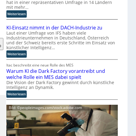
t
hat in einer repräsentativen Umfrage in 14 Ländern
mit mehr…
w
i
:
Weiterlesen
c
S
k
t
KI-Einsatz nimmt in der DACH-Industrie zu
l
u
Laut einer Umfrage von IFS haben viele
e
d
Industrieunternehmen in Deutschland, Österreich
r
i
und der Schweiz bereits erste Schritte im Einsatz von
b
e
künstlicher Intelligenz…
e
z
:
Weiterlesen
f
e
K
ü
i
I
Itac beschreibt eine neue Rolle des MES
r
g
Warum KI die Dark Factory vorantreibt und
-
c
t
E
welche Rolle ein MES dabei spielt
h
M
i
Die Vision der Dark Factory gewinnt durch künstliche
t
i
n
Intelligenz an Dynamik.
e
s
s
:
Weiterlesen
n
s
a
W
K
t
t
a
o
r
Bild: ©peopleimages.com/stock.adobe.com
z
r
n
a
n
u
t
u
i
m
r
e
m
K
o
n
m
I
l
g
t