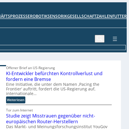
HÄFTSPROZESSE
ROBOTIK
SENSORIK
GESELLSCHAFT
ZAHLENFUTTER
Offener Brief an US-Regierung
KI-Entwickler befürchten Kontrollverlust und
fordern eine Bremse
Eine Initiative, die unter dem Namen ‚Pacing the
Frontier‘ auftritt, fordert die US-Regierung auf,
internationale…
:
Weiterlesen
K
I
Tor zum Internet
Studie zeigt Misstrauen gegenüber nicht-
-
E
europäischen Router-Herstellern
n
Das Markt- und Meinungsforschungsinstitut YouGov