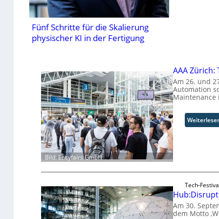
Fünf Schritte für die Skalierung
physischer KI in der Fertigung
AAA Zürich:
Am 26. und 27
Automation so
Maintenance i
Weiterlese
Bild: Easyfairs GmbH
Tech-Festiva
Hub:Disrupt 
Am 30. Septem
dem Motto ‚W