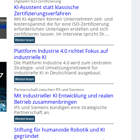
Digitalen ISO-Zertifizierung
g
g
b
f
e
KI-Assistent statt klassische
e
o
o
ü
r
b
l
Zertifizierungsverfahren
r
-
I
o
,
d
Mit KI-Agenten können Unternehmen zeit- und
C
mini
t
R
n
i
kostensparend die für eine ISO-Zertifizierung
z
E
i
site
e
d
erforderlichen Unterlagen erstellen und sich
u
t
i
O
u
m
zertifizieren lassen. Im Interview spricht Dr.…
t
n
C
s
a
t
:
Weiterlesen
y
l
e
t
K
b
u
r
I
r
Plattform Industrie 4.0 richtet Fokus auf
e
n
n
-
i
r
d
industrielle KI
e
A
R
E
e
T
s
Die Plattform Industrie 4.0 wird zum zentralen
e
p
r
s
e
Strategie- und Umsetzungsnetzwerk für
s
l
a
i
r
industrielle KI in Deutschland ausgebaut.
i
a
n
s
l
m
n
s
:
Weiterlesen
t
i
i
p
ö
P
e
e
n
o
l
n
g
Partnerschaft zwischen IFS und Siemens
n
d
r
a
t
l
c
Mit industrieller KI Entwicklung und realen
u
t
t
s
e
s
i
l
t
t
Betrieb zusammenbringen
A
t
o
f
a
c
IFS und Siemens kündigen eine strategische
c
r
g
o
t
h
t
Partnerschaft an.
i
i
r
t
e
a
s
m
:
k
Weiterlesen
l
t
n
I
M
l
i
i
n
i
a
Stiftung für humanoide Robotik und KI
s
k
d
t
s
i
gegründet
u
i
s
e
s