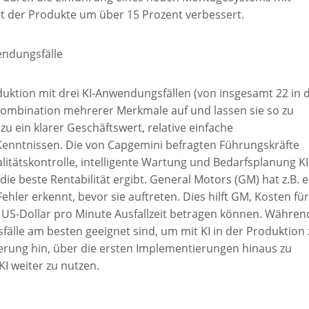
eit der Produkte um über 15 Prozent verbessert.
endungsfälle
oduktion mit drei KI-Anwendungsfällen (von insgesamt 22 in 
e Kombination mehrerer Merkmale auf und lassen sie so zu
 ein klarer Geschäftswert, relative einfache
Kenntnissen. Die von Capgemini befragten Führungskräfte
itätskontrolle, intelligente Wartung und Bedarfsplanung KI
e beste Rentabilität ergibt. General Motors (GM) hat z.B. e
hler erkennt, bevor sie auftreten. Dies hilft GM, Kosten fü
0 US-Dollar pro Minute Ausfallzeit betragen können. Währen
älle am besten geeignet sind, um mit KI in der Produktion 
derung hin, über die ersten Implementierungen hinaus zu
I weiter zu nutzen.