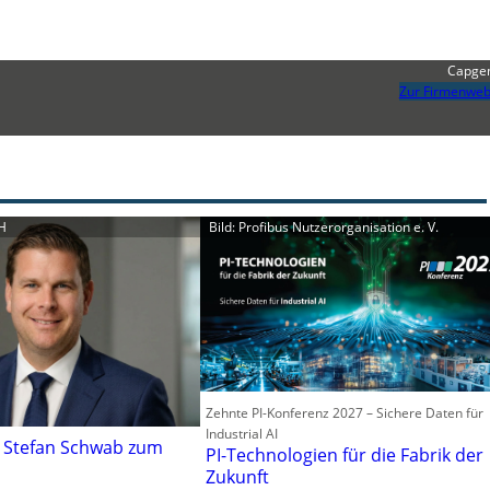
Capge
Zur Firmenweb
H
Bild: Profibus Nutzerorganisation e. V.
Zehnte PI-Konferenz 2027 – Sichere Daten für
Industrial AI
t Stefan Schwab zum
PI-Technologien für die Fabrik der
Zukunft