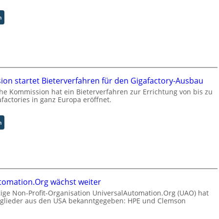
T
r
:
n
e
H
f
u
f
b
p
:
u
D
n
i
k
on startet Bieterverfahren für den Gigafactory-Ausbau
s
t
r
he Kommission hat ein Bieterverfahren zur Errichtung von bis zu
f
factories in ganz Europa eröffnet.
u
ü
p
r
t
:
n
p
b
E
r
l
U
a
i
-
x
c
K
i
k
o
s
t
m
n
tomation.Org wächst weiter
a
m
a
ge Non-Profit-Organisation UniversalAutomation.Org (UAO) hat
u
i
h
tglieder aus den USA bekanntgegeben: HPE und Clemson
f
s
e
d
s
A