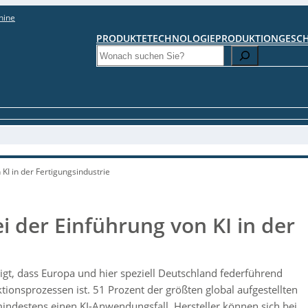
hine
PRODUKTE
TECHNOLOGIE
PRODUKTION
GESC
Search
KI in der Fertigungsindustrie
i der Einführung von KI in der
igt, dass Europa und hier speziell Deutschland federführend
uktionsprozessen ist. 51 Prozent der größten global aufgestellten
ndestens einen KI-Anwendungsfall. Hersteller können sich bei