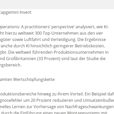
 Capgemini Invent
erations: A practitioners‘ perspective‘ analysiert, wie KI-
t hierzu weltweit 300 Top-Unternehmen aus den vier
güter sowie Luftfahrt und Verteidigung. Die Ergebnisse
ranche durch KI hinsichtlich geringerer Betriebskosten,
rgibt. Die weltweit führenden Produktionsunternehmen in
nd Großbritannien (33 Prozent) sind laut der Studie die
ngsbereich.
esamten Wertschöpfungskette
uktionsbereiche hinweg zu ihrem Vorteil. Ein Beispiel daf
ognosefehler um 20 Prozent reduzieren und Umsatzeinbuße
inelles Lernen zur Vorhersage von Nachfrageschwankungen
hat durch die Einführung eines neuen Montagesystems mit