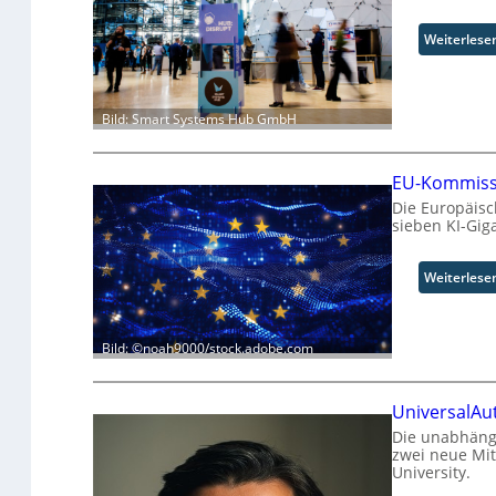
Weiterlese
Bild: Smart Systems Hub GmbH
EU-Kommissi
Die Europäisc
sieben KI-Giga
Weiterlese
Bild: ©noah9000/stock.adobe.com
UniversalAu
Die unabhängi
zwei neue Mi
University.