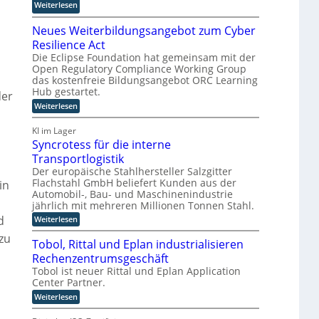
:
Weiterlesen
a
t
s
a
B
l
k
p
u
Neues Weiterbildungsangebot zum Cyber
j
A
o
i
b
ö
Resilience Act
I
o
e
e
r
i
Die Eclipse Foundation hat gemeinsam mit der
p
l
r
Open Regulatory Compliance Working Group
n
n
e
t
e
das kostenfreie Bildungsangebot ORC Learning
T
d
r
D
Hub gestartet.
w
der
e
i
a
:
Weiterlesen
i
r
e
t
N
e
F
r
e
e
KI im Lager
h
e
e
u
n
Syncrotess für die interne
a
e
r
n
K
s
Transportlogistik
u
t
I
W
Der europäische Stahlhersteller Salzgitter
s
i
-
e
Flachstahl GmbH beliefert Kunden aus der
in
w
g
i
P
Automobil-, Bau- und Maschinenindustrie
t
i
u
r
r
jährlich mit mehreren Millionen Tonnen Stahl.
e
r
n
o
r
d
:
Weiterlesen
d
g
b
j
S
n
i
zu
y
e
Tobol, Rittal und Eplan industrialisieren
l
e
n
k
d
Rechenzentrumsgeschäft
c
u
t
u
r
Tobol ist neuer Rittal und Eplan Application
e
n
e
o
Center Partner.
g
r
t
i
s
:
Weiterlesen
e
W
n
a
T
s
a
n
d
o
s