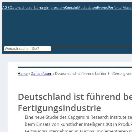
AGB
Datenschutzerklärung
Impressum
Kontakt
Mediadaten
Events
Perfekte Masc
Search
Home
»
Zahlenfutter
»
Deutschland ist führend bei der Einführung von 
Deutschland ist führend be
Fertigungsindustrie
Eine neue Studie des Capgemini Research Institute ze
beim Einsatz von künstlicher Intelligenz (KI) in Prod
Fertigungsunternehmen in Europa implementieren mi