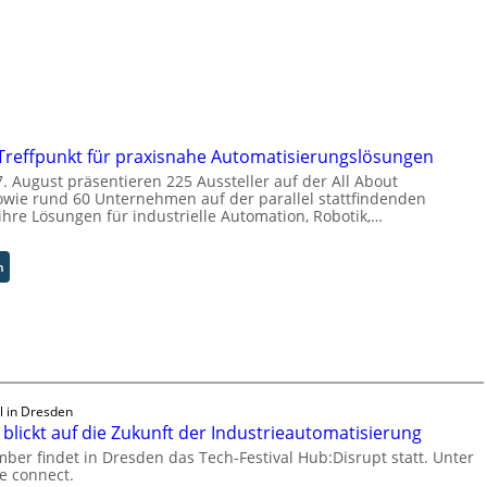
 Treffpunkt für praxisnahe Automatisierungslösungen
. August präsentieren 225 Aussteller auf der All About
wie rund 60 Unternehmen auf der parallel stattfindenden
hre Lösungen für industrielle Automation, Robotik,…
:
n
A
A
A
Z
ü
r
i
l in Dresden
blickt auf die Zukunft der Industrieautomatisierung
c
h
ber findet in Dresden das Tech-Festival Hub:Disrupt statt. Unter
:
e connect.