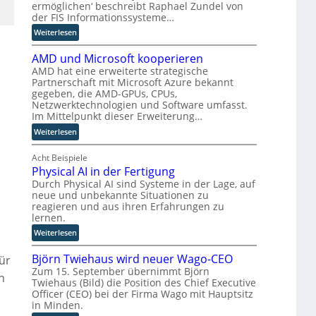
u
ermöglichen‘ beschreibt Raphael Zundel von
m
n
der FIS Informationssysteme…
n
s
R
d
:
e
Weiterlesen
o
w
I
u
e
AMD und Microsoft kooperieren
n
t
l
AMD hat eine erweiterte strategische
d
e
c
Partnerschaft mit Microsoft Azure bekannt
u
r
gegeben, die AMD-GPUs, CPUs,
h
s
-
Netzwerktechnologien und Software umfasst.
e
t
H
Im Mittelpunkt dieser Erweiterung…
R
r
e
:
o
Weiterlesen
i
r
A
l
a
s
M
Acht Beispiele
l
l
t
Physical AI in der Fertigung
D
e
A
e
u
Durch Physical AI sind Systeme in der Lage, auf
e
I
l
neue und unbekannte Situationen zu
n
i
i
l
reagieren und aus ihren Erfahrungen zu
d
n
n
e
lernen.
M
M
S
r
:
i
Weiterlesen
E
A
n
P
c
S
P
Björn Twiehaus wird neuer Wago-CEO
h
r
ür
d
:
Zum 15. September übernimmt Björn
y
o
a
W
n
Twiehaus (Bild) die Position des Chief Executive
s
s
b
i
Officer (CEO) bei der Firma Wago mit Hauptsitz
i
o
e
e
in Minden.
c
f
i
s