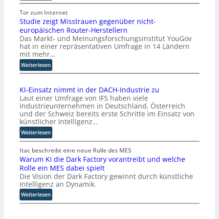
K
I
Tor zum Internet
Studie zeigt Misstrauen gegenüber nicht-
-
europäischen Router-Herstellern
E
Das Markt- und Meinungsforschungsinstitut YouGov
n
hat in einer repräsentativen Umfrage in 14 Ländern
t
mit mehr…
w
:
i
Weiterlesen
S
c
t
k
KI-Einsatz nimmt in der DACH-Industrie zu
u
l
Laut einer Umfrage von IFS haben viele
d
e
Industrieunternehmen in Deutschland, Österreich
i
r
und der Schweiz bereits erste Schritte im Einsatz von
e
b
künstlicher Intelligenz…
z
e
:
Weiterlesen
e
f
K
i
ü
I
Itac beschreibt eine neue Rolle des MES
g
r
Warum KI die Dark Factory vorantreibt und welche
-
t
c
Rolle ein MES dabei spielt
E
M
h
Die Vision der Dark Factory gewinnt durch künstliche
i
i
t
Intelligenz an Dynamik.
n
s
e
s
:
Weiterlesen
s
n
a
W
t
K
t
a
r
o