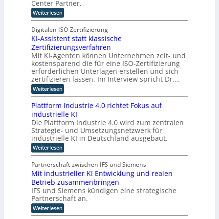
Center Partner.
o
u
u
k
t
n
e
:
Weiterlesen
e
t
g
T
r
s
s
e
o
W
Digitalen ISO-Zertifizierung
s
a
b
i
f
KI-Assistent statt klassische
a
n
o
n
ü
g
Zertifizierungsverfahren
g
l
r
d
e
,
Mit KI-Agenten können Unternehmen zeit- und
o
d
b
e
R
kostensparend die für eine ISO-Zertifizierung
i
-
o
i
r
erforderlichen Unterlagen erstellen und sich
e
t
C
t
i
I
zertifizieren lassen. Im Interview spricht Dr.…
z
t
E
n
u
n
a
:
Weiterlesen
O
t
m
l
K
d
e
C
u
I
u
Plattform Industrie 4.0 richtet Fokus auf
r
y
n
-
n
s
industrielle KI
b
d
A
e
e
Die Plattform Industrie 4.0 wird zum zentralen
t
E
s
T
r
p
Strategie- und Umsetzungsnetzwerk für
s
r
r
R
l
i
industrielle KI in Deutschland ausgebaut.
a
i
e
a
s
n
:
s
Weiterlesen
e
n
t
s
P
i
i
e
e
p
l
l
n
n
Partnerschaft zwischen IFS und Siemens
r
o
a
i
d
t
Mit industrieller KI Entwicklung und realen
r
m
t
e
u
s
t
Betrieb zusammenbringen
t
n
ö
s
t
l
f
c
IFS und Siemens kündigen eine strategische
t
a
g
o
o
e
r
Partnerschaft an.
t
g
l
r
A
i
t
:
i
Weiterlesen
m
c
i
a
k
M
s
I
t
l
l
c