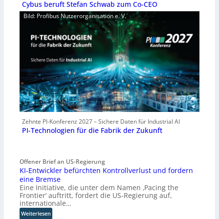
Cybus beruft Stefan Schwab zum Co-CEO
Bild: Profibus Nutzerorganisation e. V.
Zehnte PI-Konferenz 2027 – Sichere Daten für Industrial AI
PI-Technologien für die Fabrik der Zukunft
Offener Brief an US-Regierung
KI-Entwickler befürchten Kontrollverlust und fordern
eine Bremse
Eine Initiative, die unter dem Namen ‚Pacing the
Frontier‘ auftritt, fordert die US-Regierung auf,
internationale…
:
Weiterlesen