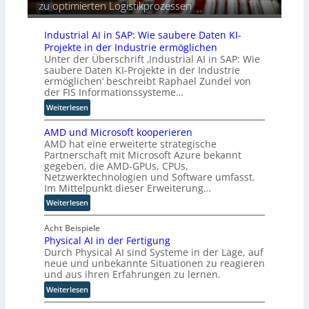
z
r
zu optimierten Logistikprozessen
i
n
u
e
s
e
i
c
B
Industrial AI in SAP: Wie saubere Daten KI-
b
h
r
Projekte in der Industrie ermöglichen
t
e
e
Unter der Überschrift ‚Industrial AI in SAP: Wie
u
n
m
saubere Daten KI-Projekte in der Industrie
n
ermöglichen‘ beschreibt Raphael Zundel von
R
s
d
der FIS Informationssysteme…
o
e
w
u
:
Weiterlesen
e
t
I
l
e
AMD und Microsoft kooperieren
n
c
AMD hat eine erweiterte strategische
r
d
h
Partnerschaft mit Microsoft Azure bekannt
-
u
gegeben, die AMD-GPUs, CPUs,
e
H
s
Netzwerktechnologien und Software umfasst.
R
e
t
Im Mittelpunkt dieser Erweiterung…
o
r
r
l
:
Weiterlesen
s
i
l
A
t
a
e
M
Acht Beispiele
e
l
Physical AI in der Fertigung
e
D
l
A
Durch Physical AI sind Systeme in der Lage, auf
i
u
l
I
neue und unbekannte Situationen zu reagieren
n
n
e
i
und aus ihren Erfahrungen zu lernen.
M
d
r
n
:
E
M
Weiterlesen
n
S
P
S
i
A