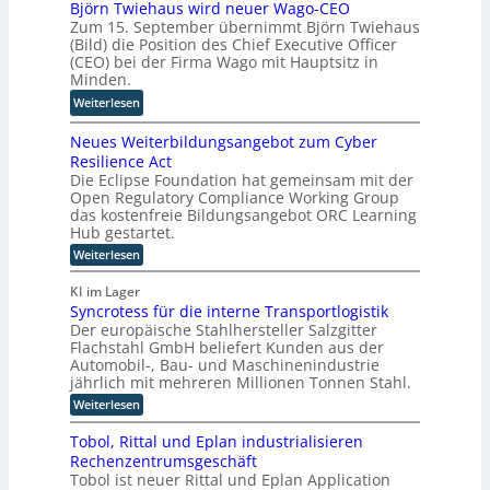
Björn Twiehaus wird neuer Wago-CEO
h
d
c
P
Zum 15. September übernimmt Björn Twiehaus
y
a
r
:
(Bild) die Position des Chief Executive Officer
s
b
o
W
(CEO) bei der Firma Wago mit Hauptsitz in
i
e
s
i
Minden.
c
i
o
e
:
Weiterlesen
a
s
f
s
B
l
p
t
a
Neues Weiterbildungsangebot zum Cyber
j
A
i
k
u
Resilience Act
ö
I
e
o
b
Die Eclipse Foundation hat gemeinsam mit der
r
i
l
o
e
Open Regulatory Compliance Working Group
n
n
t
p
r
das kostenfreie Bildungsangebot ORC Learning
T
d
e
Hub gestartet.
e
w
e
r
D
:
Weiterlesen
i
r
i
N
a
e
F
e
e
t
KI im Lager
h
u
e
r
e
Syncrotess für die interne Transportlogistik
e
a
r
e
Der europäische Stahlhersteller Salzgitter
n
s
u
t
n
W
Flachstahl GmbH beliefert Kunden aus der
K
s
e
i
Automobil-, Bau- und Maschinenindustrie
I
i
w
jährlich mit mehreren Millionen Tonnen Stahl.
g
-
t
i
u
:
Weiterlesen
e
P
r
S
n
r
r
y
d
b
Tobol, Rittal und Eplan industrialisieren
g
o
n
i
n
Rechenzentrumsgeschäft
c
j
l
e
Tobol ist neuer Rittal und Eplan Application
r
d
e