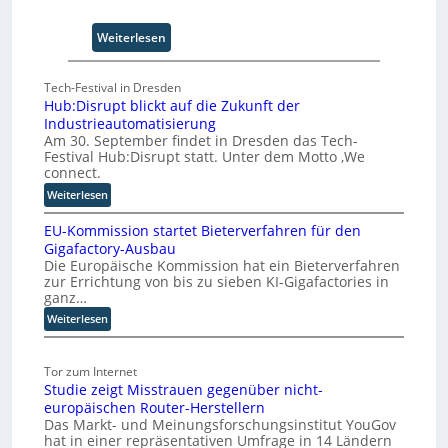
o
-
:
Weiterlesen
C
F
E
ü
Tech-Festival in Dresden
O
n
Hub:Disrupt blickt auf die Zukunft der
f
Industrieautomatisierung
S
Am 30. September findet in Dresden das Tech-
c
Festival Hub:Disrupt statt. Unter dem Motto ‚We
h
connect.
r
:
Weiterlesen
i
H
t
EU-Kommission startet Bieterverfahren für den
u
t
Gigafactory-Ausbau
b
Die Europäische Kommission hat ein Bieterverfahren
e
:
zur Errichtung von bis zu sieben KI-Gigafactories in
f
D
ganz…
i
ü
:
Weiterlesen
s
r
E
r
d
U
u
i
Tor zum Internet
-
p
e
Studie zeigt Misstrauen gegenüber nicht-
K
t
S
europäischen Router-Herstellern
o
b
k
Das Markt- und Meinungsforschungsinstitut YouGov
m
l
a
hat in einer repräsentativen Umfrage in 14 Ländern
m
i