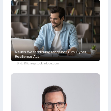
g
l
i
c
h
e
n
Neues Weiterbildungsangebot zum Cyber
Resilience Act
Bild: ©fizkes/stock.adobe.com