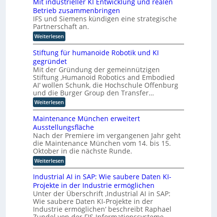
r
Mit industrieller KI Entwicklung und realen
l
t
t
D
Betrieb zusammenbringen
t
a
i
f
A
IFS und Siemens kündigen eine strategische
t
c
o
t
Partnerschaft an.
C
h
r
k
H
:
Weiterlesen
m
e
l
M
I
-
a
r
i
n
Stiftung für humanoide Robotik und KI
s
I
I
t
d
s
gegründet
n
i
n
u
i
Mit der Gründung der gemeinnützigen
n
d
s
s
t
Stiftung ‚Humanoid Robotics and Embodied
d
t
u
c
e
u
AI‘ wollen Schunk, die Hochschule Offenburg
r
h
s
s
l
i
und die Burger Group den Transfer…
e
t
t
e
l
Z
:
Weiterlesen
r
4
r
e
i
S
i
.
r
i
t
g
e
Maintenance München erweitert
0
t
i
e
l
e
r
Ausstellungsfläche
i
f
l
z
i
f
n
Nach der Premiere im vergangenen Jahr geht
t
e
c
u
i
die Maintenance München vom 14. bis 15.
u
z
r
h
z
n
Oktober in die nächste Runde.
K
z
t
i
g
I
e
u
:
Weiterlesen
e
f
E
t
M
r
o
ü
n
F
a
u
Industrial AI in SAP: Wie saubere Daten KI-
r
p
t
o
i
n
h
Projekte in der Industrie ermöglichen
w
t
k
n
g
u
i
Unter der Überschrift ‚Industrial AI in SAP:
u
t
s
i
m
c
s
Wie saubere Daten KI-Projekte in der
e
v
a
m
k
a
n
e
Industrie ermöglichen‘ beschreibt Raphael
n
l
i
u
a
r
Zundel von der FIS Informationssysteme…
o