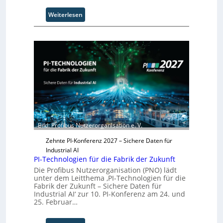
O
:
Weiterlesen
r
S
g
o
w
l
ä
i
c
d
h
S
s
y
t
s
w
t
e
e
i
m
t
Bild: Profibus Nutzerorganisation e. V.
T
e
e
r
Zehnte PI-Konferenz 2027 – Sichere Daten für
a
Industrial AI
m
PI-Technologien für die Fabrik der Zukunft
t
Die Profibus Nutzerorganisation (PNO) lädt
r
unter dem Leitthema ‚PI-Technologien für die
i
Fabrik der Zukunft – Sichere Daten für
Industrial AI‘ zur 10. PI-Konferenz am 24. und
t
25. Februar…
t
I
n