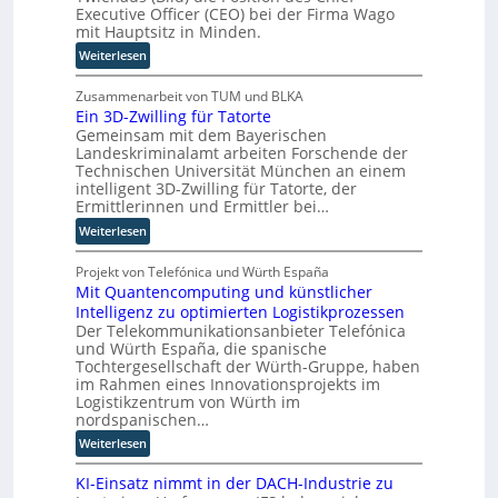
t
Executive Officer (CEO) bei der Firma Wago
n
a
mit Hauptsitz in Minden.
i
R
u
s
:
o
Weiterlesen
i
B
u
e
j
t
Zusammenarbeit von TUM und BLKA
r
Ein 3D-Zwilling für Tatorte
ö
e
u
Gemeinsam mit dem Bayerischen
r
r
n
Landeskriminalamt arbeiten Forschende der
n
-
Technischen Universität München an einem
g
T
H
intelligent 3D-Zwilling für Tatorte, der
s
w
e
Ermittlerinnen und Ermittler bei…
l
i
r
:
Weiterlesen
ö
e
s
E
s
h
t
i
Projekt von Telefónica und Würth España
u
a
e
Mit Quantencomputing und künstlicher
n
n
u
l
Intelligenz zu optimierten Logistikprozessen
3
g
s
l
Der Telekommunikationsanbieter Telefónica
D
e
w
e
und Würth España, die spanische
-
n
i
r
Tochtergesellschaft der Würth-Gruppe, haben
Z
r
n
im Rahmen eines Innovationsprojekts im
w
d
Logistikzentrum von Würth im
i
n
nordspanischen…
l
e
:
Weiterlesen
l
u
M
i
e
KI-Einsatz nimmt in der DACH-Industrie zu
i
n
r