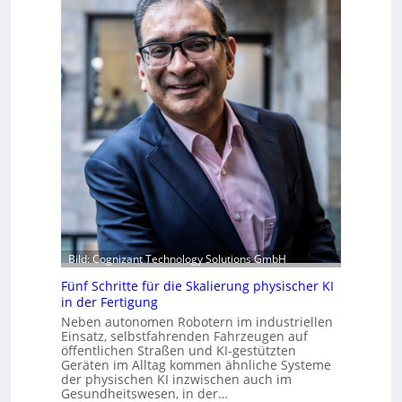
u
e
b
s
m
r
b
v
i
e
o
k
r
n
d
u
F
e
f
o
r
t
r
Z
S
m
u
t
w
k
e
a
u
f
y
n
a
s
f
n
b
t
S
e
Bild: Cognizant Technology Solutions GmbH
c
i
h
Fünf Schritte für die Skalierung physischer KI
w
in der Fertigung
a
Neben autonomen Robotern im industriellen
b
Einsatz, selbstfahrenden Fahrzeugen auf
z
öffentlichen Straßen und KI-gestützten
u
Geräten im Alltag kommen ähnliche Systeme
der physischen KI inzwischen auch im
m
Gesundheitswesen, in der…
C