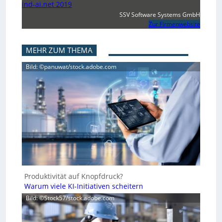
ind-ai.net 2019
SSV Software Systems GmbH
Zur Firmenwebsite
MEHR ZUM THEMA
Bild: ©panuwat/stock.adobe.com
Produktivität auf Knopfdruck?
Warum viele KI-Initiativen scheitern
Bild: ©Stock57/stock.adobe.com