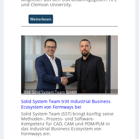
und Clemson University.
:
Weiterlesen
U
n
i
v
e
r
s
a
l
A
u
t
Bild: Solid System Team GmbH
o
Solid System Team tritt Industrial Business
m
Ecosystem von Formways bei
a
t
Solid System Team (SST) bringt künftig seine
Methoden-, Prozess- und Software-
i
Kompetenz für CAD, CAM und PDM/PLM in
o
das Industrial Business Ecosystem von
n
Formways ein.
.