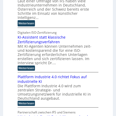
Laut einer Umfrage von IFS haben viele
t
g
W
Industrieunternehmen in Deutschland,
Q
f
a
Österreich und der Schweiz bereits erste
u
ü
Schritte im Einsatz von künstlicher
g
a
r
Intelligenz…
o
n
T
-
:
Weiterlesen
t
a
C
K
e
t
E
I
Digitalen ISO-Zertifizierung
n
o
O
KI-Assistent statt klassische
-
c
r
Zertifizierungsverfahren
E
o
t
Mit KI-Agenten können Unternehmen zeit-
i
m
e
und kostensparend die für eine ISO-
n
p
Zertifizierung erforderlichen Unterlagen
s
u
erstellen und sich zertifizieren lassen. Im
a
t
Interview spricht Dr.…
t
i
:
Weiterlesen
z
n
K
n
I
g
Plattform Industrie 4.0 richtet Fokus auf
-
i
u
industrielle KI
A
m
n
Die Plattform Industrie 4.0 wird zum
s
m
zentralen Strategie- und
s
d
t
i
Umsetzungsnetzwerk für industrielle KI in
k
s
i
Deutschland ausgebaut.
ü
t
n
:
Weiterlesen
n
e
P
d
n
s
l
t
e
Partnerschaft zwischen IFS und Siemens
t
a
s