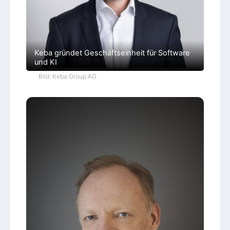
e
n
Keba gründet Geschäftseinheit für Software
und KI
Bild: Keba Group AG