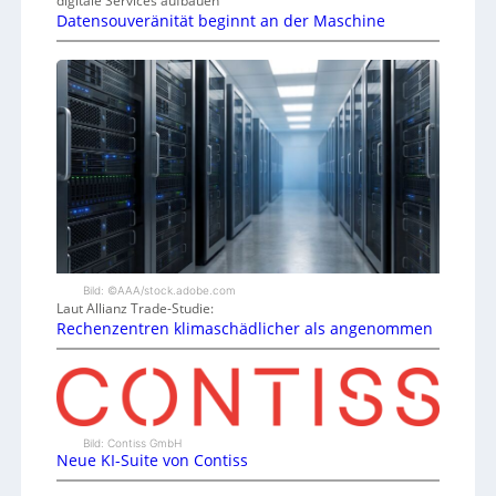
digitale Services aufbauen
Datensouveränität beginnt an der Maschine
Bild: ©AAA/stock.adobe.com
Laut Allianz Trade-Studie:
Rechenzentren klimaschädlicher als angenommen
Bild: Contiss GmbH
Neue KI-Suite von Contiss