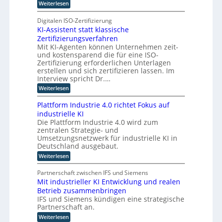
g
:
Weiterlesen
a
r
o
T
n
T
o
-
Digitalen ISO-Zertifizierung
t
b
a
C
KI-Assistent statt klassische
e
o
t
E
Zertifizierungsverfahren
l
n
o
,
O
Mit KI-Agenten können Unternehmen zeit-
c
R
r
und kostensparend die für eine ISO-
o
i
t
Zertifizierung erforderlichen Unterlagen
t
m
e
erstellen und sich zertifizieren lassen. Im
t
p
Interview spricht Dr.…
a
u
l
:
Weiterlesen
t
u
K
n
I
i
Plattform Industrie 4.0 richtet Fokus auf
d
-
n
industrielle KI
E
A
g
p
Die Plattform Industrie 4.0 wird zum
s
l
u
zentralen Strategie- und
s
a
i
Umsetzungsnetzwerk für industrielle KI in
n
n
s
Deutschland ausgebaut.
d
i
t
k
:
n
Weiterlesen
e
P
d
n
ü
l
u
t
Partnerschaft zwischen IFS und Siemens
n
a
s
s
Mit industrieller KI Entwicklung und realen
s
t
t
t
Betrieb zusammenbringen
t
r
t
a
f
i
IFS und Siemens kündigen eine strategische
t
l
o
a
t
Partnerschaft an.
i
r
l
k
:
Weiterlesen
c
m
i
l