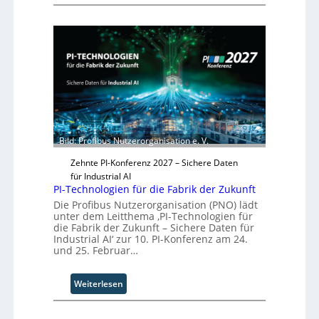
S
g
o
o
w
r
l
ä
y
i
c
-
d
h
A
S
s
u
y
t
s
s
w
b
t
e
a
e
i
u
m
Bild: Profibus Nutzerorganisation e. V.
t
T
e
Zehnte PI-Konferenz 2027 – Sichere Daten
e
r
für Industrial AI
a
PI-Technologien für die Fabrik der Zukunft
m
t
Die Profibus Nutzerorganisation (PNO) lädt
unter dem Leitthema ‚PI-Technologien für
r
die Fabrik der Zukunft – Sichere Daten für
i
Industrial AI‘ zur 10. PI-Konferenz am 24.
t
und 25. Februar…
t
I
:
Weiterlesen
n
P
d
I
u