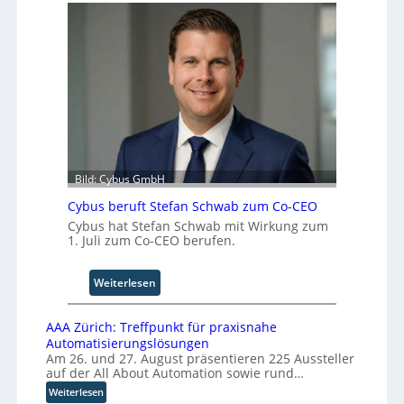
-
s
T
t
e
r
c
i
h
a
n
l
o
B
l
u
o
s
g
i
i
Bild: Cybus GmbH
n
e
e
Cybus beruft Stefan Schwab zum Co-CEO
n
s
Cybus hat Stefan Schwab mit Wirkung zum
f
s
1. Juli zum Co-CEO berufen.
ü
E
r
c
d
:
Weiterlesen
o
i
C
s
e
y
y
AAA Zürich: Treffpunkt für praxisnahe
F
b
s
Automatisierungslösungen
a
u
t
Am 26. und 27. August präsentieren 225 Aussteller
b
s
e
auf der All About Automation sowie rund…
r
b
m
:
Weiterlesen
i
e
v