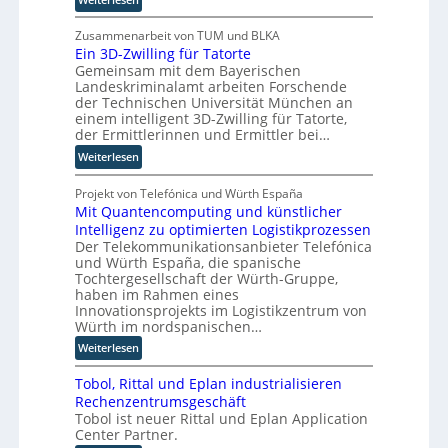
a
R
e
B
l
o
j
Zusammenarbeit von TUM und BLKA
A
u
Ein 3D-Zwilling für Tatorte
ö
I
t
Gemeinsam mit dem Bayerischen
r
i
e
Landeskriminalamt arbeiten Forschende
n
n
r
der Technischen Universität München an
T
d
-
einem intelligent 3D-Zwilling für Tatorte,
w
e
H
der Ermittlerinnen und Ermittler bei…
i
r
e
:
Weiterlesen
e
F
r
E
h
e
s
i
Projekt von Telefónica und Würth España
a
r
t
Mit Quantencomputing und künstlicher
n
u
t
e
Intelligenz zu optimierten Logistikprozessen
3
s
i
l
Der Telekommunikationsanbieter Telefónica
D
w
g
l
und Würth España, die spanische
-
i
u
e
Tochtergesellschaft der Würth-Gruppe,
Z
r
n
r
haben im Rahmen eines
w
d
g
n
Innovationsprojekts im Logistikzentrum von
i
n
Würth im nordspanischen…
l
e
:
Weiterlesen
l
u
M
i
e
Tobol, Rittal und Eplan industrialisieren
i
n
r
Rechenzentrumsgeschäft
t
g
W
Tobol ist neuer Rittal und Eplan Application
Q
f
a
Center Partner.
u
ü