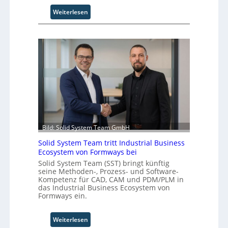
r
:
Weiterlesen
v
U
e
n
r
i
f
v
a
e
h
r
r
s
e
a
n
l
f
A
ü
u
r
Bild: Solid System Team GmbH
t
d
o
e
Solid System Team tritt Industrial Business
m
n
Ecosystem von Formways bei
a
G
Solid System Team (SST) bringt künftig
t
i
seine Methoden-, Prozess- und Software-
i
g
Kompetenz für CAD, CAM und PDM/PLM in
o
das Industrial Business Ecosystem von
a
Formways ein.
n
f
.
a
O
c
:
Weiterlesen
r
t