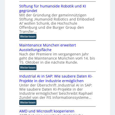
M
I
s
a
h
i
n
i
Stiftung für humanoide Robotik und KI
s
e
t
d
e
s
gegründet
i
r
u
r
i
Mit der Gründung der gemeinnützigen
n
s
e
I
s
Stiftung ‚Humanoid Robotics and Embodied
d
t
n
c
n
u
AI‘ wollen Schunk, die Hochschule
r
R
h
t
s
i
e
Offenburg und die Burger Group den
e
t
e
e
c
Transfer…
Z
r
4
h
e
l
:
Weiterlesen
i
.
e
r
l
S
e
0
n
t
t
l
i
r
z
Maintenance München erweitert
i
i
l
i
e
g
f
Ausstellungsfläche
f
e
c
n
i
e
Nach der Premiere im vergangenen Jahr
t
r
h
t
z
geht die Maintenance München vom 14. bis
u
n
K
t
r
i
n
I
15. Oktober in die nächste Runde.
z
e
u
e
g
E
t
m
r
z
:
Weiterlesen
f
n
F
s
u
M
u
ü
t
o
g
n
a
Industrial AI in SAP: Wie saubere Daten KI-
r
w
o
k
e
g
i
h
i
Projekte in der Industrie ermöglichen
u
s
p
s
n
u
c
s
c
Unter der Überschrift ‚Industrial AI in SAP:
v
t
t
m
k
a
h
e
Wie saubere Daten KI-Projekte in der
e
a
i
l
u
ä
r
n
Industrie ermöglichen‘ beschreibt Raphael
n
u
m
f
f
f
a
Zundel von der FIS Informationssysteme…
o
n
i
t
a
i
n
i
g
n
:
Weiterlesen
h
c
e
d
u
d
I
r
e
e
n
r
u
n
e
M
AMD und Microsoft kooperieren
R
d
s
d
t
n
ü