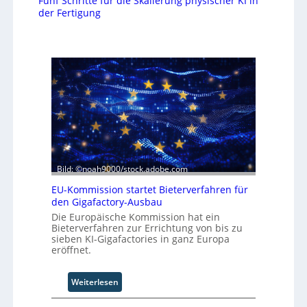
Fünf Schritte für die Skalierung physischer KI in
der Fertigung
Bild: ©noah9000/stock.adobe.com
EU-Kommission startet Bieterverfahren für
den Gigafactory-Ausbau
Die Europäische Kommission hat ein
Bieterverfahren zur Errichtung von bis zu
sieben KI-Gigafactories in ganz Europa
eröffnet.
:
Weiterlesen
E