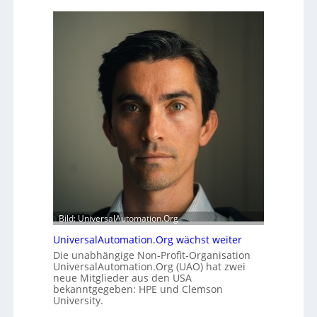
U
-
K
o
m
m
i
s
s
i
o
n
s
t
a
r
t
Bild: UniversalAutomation.Org
e
UniversalAutomation.Org wächst weiter
t
Die unabhängige Non-Profit-Organisation
B
UniversalAutomation.Org (UAO) hat zwei
i
neue Mitglieder aus den USA
e
bekanntgegeben: HPE und Clemson
t
University.
e