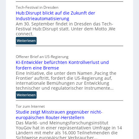
A
k
r
o
A
Tech-Festival in Dresden
d
u
n
Hub:Disrupt blickt auf die Zukunft der
A
e
f
F
Industrieautomatisierung
Z
r
t
o
Am 30. September findet in Dresden das Tech-
ü
Z
Festival Hub:Disrupt statt. Unter dem Motto ‚We
S
r
r
connect.
u
t
m
i
k
:
e
c
Weiterlesen
w
u
H
h
f
a
u
:
n
a
y
Offener Brief an US-Regierung
b
T
f
n
s
KI-Entwickler befürchten Kontrollverlust und
:
r
t
S
b
fordern eine Bremse
D
e
c
e
Eine Initiative, die unter dem Namen ‚Pacing the
i
f
h
i
Frontier‘ auftritt, fordert die US-Regierung auf,
s
f
w
internationale Bemühungen zur Entwicklung
r
p
a
technischer und regulatorischer Instrumente…
u
u
b
:
Weiterlesen
p
n
z
K
t
k
u
I
Tor zum Internet
b
t
m
Studie zeigt Misstrauen gegenüber nicht-
-
l
f
C
europäischen Router-Herstellern
E
i
ü
Das Markt- und Meinungsforschungsinstitut
n
o
c
r
YouGov hat in einer repräsentativen Umfrage in 14
t
-
k
p
Ländern mit mehr als 16.000 Teilnehmenden die
w
C
t
r
Sichtweise europäischer Verbraucher…