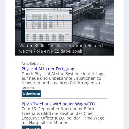
e
a
ö
e
r
u
s
n
l
t
u
ü
u
o
n
b
s
m
g
e
t
a
e
r
u
t
n
n
n
i
i
d
s
Warum KI die Dark Factory vorantreibt und
c
f
i
welche Rolle ein MES dabei spielt
h
o
e
t
r
r
-
d
Acht Beispiele
u
e
Physical AI in der Fertigung
e
n
u
Durch Physical AI sind Systeme in der Lage,
r
g
auf neue und unbekannte Situationen zu
r
n
reagieren und aus ihren Erfahrungen zu
o
e
lernen.
p
i
:
ä
Weiterlesen
n
P
i
e
Björn Twiehaus wird neuer Wago-CEO
h
s
B
Zum 15. September übernimmt Björn
y
c
r
Twiehaus (Bild) die Position des Chief
s
h
e
Executive Officer (CEO) bei der Firma Wago
i
e
m
mit Hauptsitz in Minden.
c
n
s
:
Weiterlesen