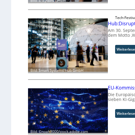
Bild: Easyfairs GmbH
Tech-Festiv
Hub:Disrupt
Am 30. Septem
dem Motto ‚W
Weiterles
Bild: Smart Systems Hub GmbH
EU-Kommissi
Die Europäis
sieben KI-Gig
Weiterles
Bild: ©noah9000/stock.adobe.com