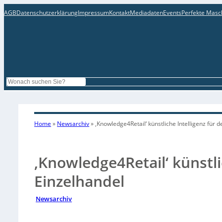
AGB
Datenschutzerklärung
Impressum
Kontakt
Mediadaten
Events
Perfekte Masc
Search
Home
»
Newsarchiv
»
‚Knowledge4Retail‘ künstliche Intelligenz für 
‚Knowledge4Retail‘ künstli
Einzelhandel
Newsarchiv