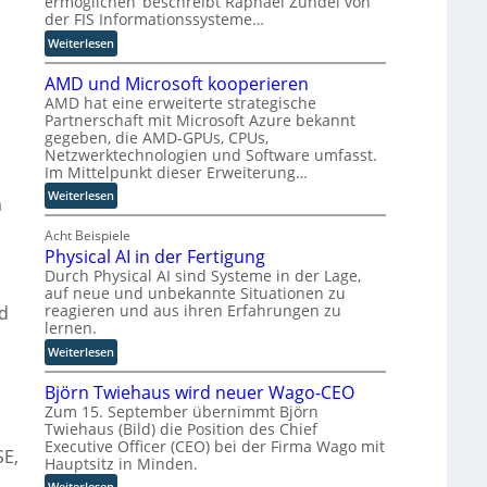
ermöglichen‘ beschreibt Raphael Zundel von
u
m
n
der FIS Informationssysteme…
n
s
R
:
Weiterlesen
d
e
o
I
w
u
AMD und Microsoft kooperieren
n
e
t
AMD hat eine erweiterte strategische
d
l
e
Partnerschaft mit Microsoft Azure bekannt
u
c
r
gegeben, die AMD-GPUs, CPUs,
s
h
-
Netzwerktechnologien und Software umfasst.
t
e
Im Mittelpunkt dieser Erweiterung…
H
r
R
e
:
Weiterlesen
i
m
o
r
A
a
l
s
M
Acht Beispiele
l
l
t
Physical AI in der Fertigung
D
A
e
e
u
Durch Physical AI sind Systeme in der Lage,
I
e
l
auf neue und unbekannte Situationen zu
n
i
i
l
reagieren und aus ihren Erfahrungen zu
nd
d
n
n
lernen.
e
M
S
M
r
:
i
Weiterlesen
A
E
n
P
c
P
S
Björn Twiehaus wird neuer Wago-CEO
h
r
:
d
Zum 15. September übernimmt Björn
y
o
W
a
Twiehaus (Bild) die Position des Chief
s
s
i
b
Executive Officer (CEO) bei der Firma Wago mit
i
o
SE,
e
e
Hauptsitz in Minden.
c
f
s
i
:
Weiterlesen