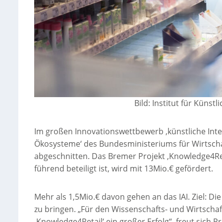
Bild: Institut für Künst
Im großen Innovationswettbewerb ‚künstliche Intell
Ökosysteme‘ des Bundesministeriums für Wirtscha
abgeschnitten. Das Bremer Projekt ‚Knowledge4Retail
führend beteiligt ist, wird mit 13Mio.€ gefördert.
Mehr als 1,5Mio.€ davon gehen an das IAI. Ziel: D
zu bringen. „Für den Wissenschafts- und Wirtschaf
‚Knowledge4Retail‘ ein großer Erfolg“, freut sich P