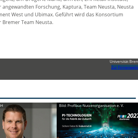
der angewandten Forschung, Kaptura, Team Neusta, Neusta
ment West und Ubimax. Geführt wird das Konsortium
r Bremer Team Neusta.
Universität Bre
Zur Firmenwebs
bH
Bild: Profibus Nutzerorganisation e. V.