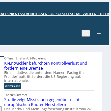
HÄFTSPROZESSE
ROBOTIK
SENSORIK
GESELLSCHAFT
ZAHLENFUTTER
Offener Brief an US-Regierung
KI-Entwickler befürchten Kontrollverlust und
fordern eine Bremse
Eine Initiative, die unter dem Namen ‚Pacing the
Frontier‘ auftritt, fordert die US-Regierung auf,
internationale…
:
Weiterlesen
K
I
Tor zum Internet
Studie zeigt Misstrauen gegenüber nicht-
-
E
europäischen Router-Herstellern
n
Das Markt- und Meinungsforschungsinstitut YouGov