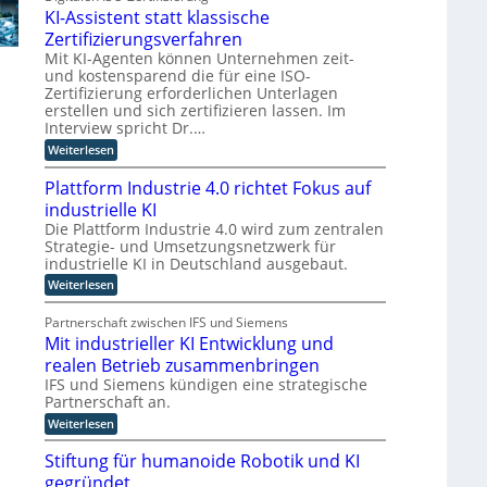
g
g
b
f
e
KI-Assistent statt klassische
e
o
o
ü
r
b
l
Zertifizierungsverfahren
r
-
I
o
,
d
Mit KI-Agenten können Unternehmen zeit-
C
t
R
n
i
und kostensparend die für eine ISO-
z
E
i
e
d
Zertifizierung erforderlichen Unterlagen
u
t
i
O
u
m
erstellen und sich zertifizieren lassen. Im
t
n
C
s
a
Interview spricht Dr.…
t
y
l
e
t
:
Weiterlesen
b
u
r
K
r
e
n
n
I
i
Plattform Industrie 4.0 richtet Fokus auf
r
d
e
-
R
E
e
T
industrielle KI
A
e
p
r
e
s
Die Plattform Industrie 4.0 wird zum zentralen
s
l
a
s
r
Strategie- und Umsetzungsnetzwerk für
i
a
n
i
l
industrielle KI in Deutschland ausgebaut.
m
n
s
s
i
i
p
ö
:
Weiterlesen
t
e
n
o
P
e
g
n
d
r
l
n
l
c
Partnerschaft zwischen IFS und Siemens
u
t
a
t
e
s
Mit industrieller KI Entwicklung und
i
l
t
s
A
t
o
c
t
t
realen Betrieb zusammenbringen
c
r
g
f
a
h
t
IFS und Siemens kündigen eine strategische
i
i
o
t
e
a
Partnerschaft an.
s
r
t
l
t
n
m
:
k
Weiterlesen
i
i
I
M
l
s
k
n
i
a
Stiftung für humanoide Robotik und KI
i
d
t
s
e
gegründet
u
i
s