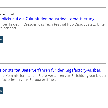
Z
ü
r
al in Dresden
i
 blickt auf die Zukunft der Industrieautomatisierung
c
h
ber findet in Dresden das Tech-Festival Hub:Disrupt statt. Unter
e connect.
:
T
r
:
en
e
H
f
u
f
b
p
:
u
D
n
i
on startet Bieterverfahren für den Gigafactory-Ausbau
k
s
t
che Kommission hat ein Bieterverfahren zur Errichtung von bis zu
r
f
afactories in ganz Europa eröffnet.
u
ü
p
r
t
:
en
p
b
E
r
l
U
a
i
-
x
c