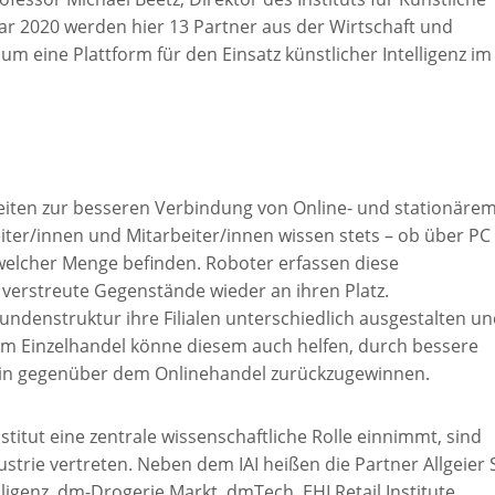
anuar 2020 werden hier 13 Partner aus der Wirtschaft und
 eine Plattform für den Einsatz künstlicher Intelligenz im
keiten zur besseren Verbindung von Online- und stationäre
iter/innen und Mitarbeiter/innen wissen stets – ob über PC
welcher Menge befinden. Roboter erfassen diese
verstreute Gegenstände wieder an ihren Platz.
denstruktur ihre Filialen unterschiedlich ausgestalten u
z im Einzelhandel könne diesem auch helfen, durch bessere
ain gegenüber dem Onlinehandel zurückzugewinnen.
titut eine zentrale wissenschaftliche Rolle einnimmt, sind
strie vertreten. Neben dem IAI heißen die Partner Allgeier 
igenz, dm-Drogerie Markt, dmTech, EHI Retail Institute,