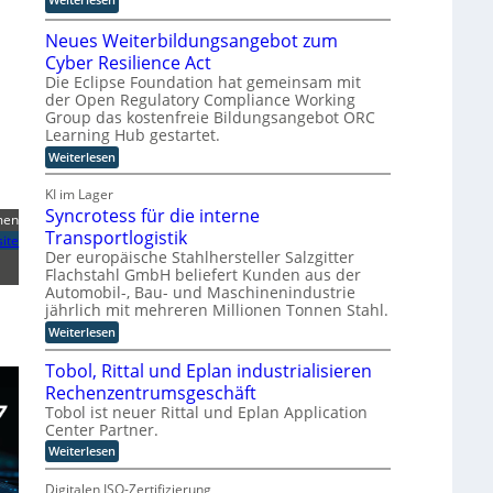
a
t
a
s
B
l
k
u
p
Neues Weiterbildungsangebot zum
j
A
o
b
i
ö
Cyber Resilience Act
I
o
e
e
r
i
Die Eclipse Foundation hat gemeinsam mit
p
r
l
der Open Regulatory Compliance Working
n
n
e
e
t
Group das kostenfreie Bildungsangebot ORC
T
d
r
D
Learning Hub gestartet.
w
e
i
a
:
Weiterlesen
i
r
e
t
N
e
F
r
e
e
KI im Lager
h
e
e
u
n
Syncrotess für die interne
a
e
r
men
n
K
s
Transportlogistik
u
t
ite
I
W
Der europäische Stahlhersteller Salzgitter
s
i
-
e
Flachstahl GmbH beliefert Kunden aus der
w
g
i
P
Automobil-, Bau- und Maschinenindustrie
t
i
u
r
jährlich mit mehreren Millionen Tonnen Stahl.
e
r
n
o
r
:
Weiterlesen
d
g
b
j
S
n
i
y
e
Tobol, Rittal und Eplan industrialisieren
l
e
n
k
d
Rechenzentrumsgeschäft
c
u
t
u
r
Tobol ist neuer Rittal und Eplan Application
e
n
e
o
Center Partner.
g
r
t
i
s
:
Weiterlesen
e
W
n
a
T
s
a
n
d
o
s
Digitalen ISO-Zertifizierung