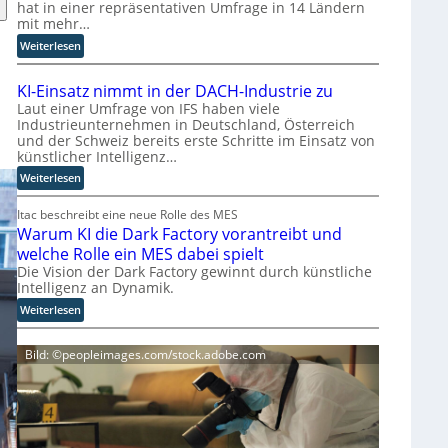
t
hat in einer repräsentativen Umfrage in 14 Ländern
mit mehr…
w
i
:
Weiterlesen
c
S
k
t
KI-Einsatz nimmt in der DACH-Industrie zu
l
u
Laut einer Umfrage von IFS haben viele
e
d
Industrieunternehmen in Deutschland, Österreich
r
i
und der Schweiz bereits erste Schritte im Einsatz von
b
e
künstlicher Intelligenz…
e
z
:
Weiterlesen
f
e
K
ü
i
I
Itac beschreibt eine neue Rolle des MES
r
g
Warum KI die Dark Factory vorantreibt und
-
c
t
E
welche Rolle ein MES dabei spielt
h
M
i
Die Vision der Dark Factory gewinnt durch künstliche
t
i
n
Intelligenz an Dynamik.
e
s
s
:
Weiterlesen
n
s
a
W
K
t
t
a
o
r
Bild: ©peopleimages.com/stock.adobe.com
z
r
n
a
n
u
t
u
i
m
r
e
m
K
o
n
m
I
l
g
t