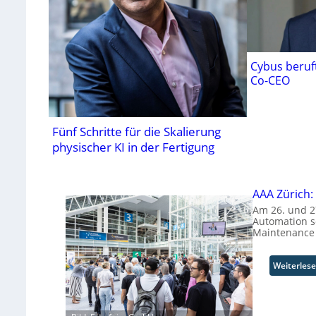
Cybus beruf
Co-CEO
Fünf Schritte für die Skalierung
physischer KI in der Fertigung
AAA Zürich:
Am 26. und 27
Automation s
Maintenance 
Weiterles