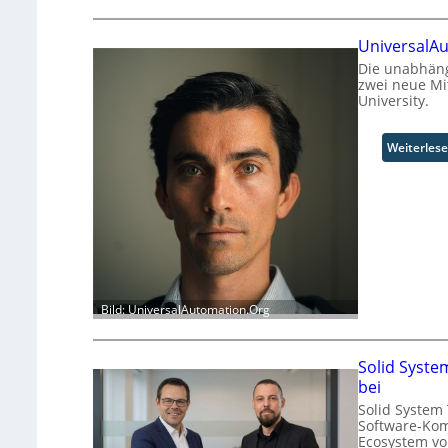
UniversalAu
Die unabhäng
zwei neue Mi
University.
Weiterles
Bild: UniversalAutomation.Org
Solid Syste
bei
Solid System
Software-Kom
Ecosystem vo