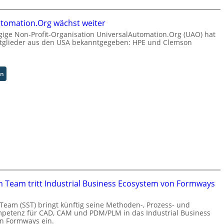
K
i
k
o
s
t
m
tomation.Org wächst weiter
n
a
m
ige Non-Profit-Organisation UniversalAutomation.Org (UAO) hat
a
u
i
tglieder aus den USA bekanntgegeben: HPE und Clemson
h
f
s
e
d
s
A
i
i
u
:
en
e
o
t
U
Z
n
o
n
u
s
m
i
k
t
a
v
u
a
t
e
n
r
i
r
f
t
s
s
t
e
i
a
d
t
e
l
e
B
r
A
r
i
u
u
I
e
m Team tritt Industrial Business Ecosystem von Formways
n
t
n
t
g
o
d
e
 Team (SST) bringt künftig seine Methoden-, Prozess- und
s
m
u
r
petenz für CAD, CAM und PDM/PLM in das Industrial Business
l
a
s
v
n Formways ein.