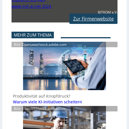
www.ind-ai.net 2024
BITKOM e.V.
Zur Firmenwebsite
MEHR ZUM THEMA
Bild: ©panuwat/stock.adobe.com
Produktivität auf Knopfdruck?
Warum viele KI-Initiativen scheitern
Bild: ©Stock57/stock.adobe.com