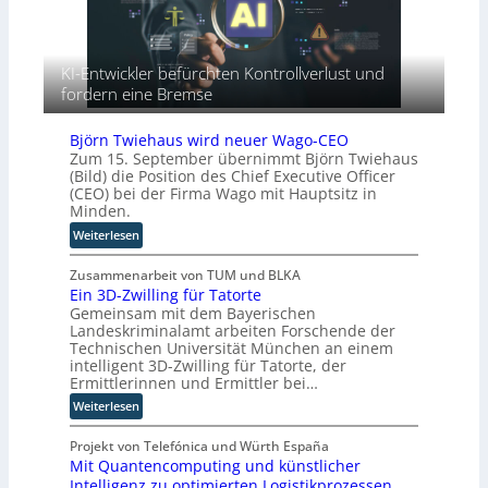
n
n
a
r
i
G
t
a
c
i
i
x
h
g
s
KI-Entwickler befürchten Kontrollverlust und
i
t
a
i
fordern eine Bremse
s
-
f
e
n
e
a
r
a
Björn Twiehaus wird neuer Wago-CEO
u
c
u
h
Zum 15. September übernimmt Björn Twiehaus
r
t
n
(Bild) die Position des Chief Executive Officer
e
o
o
g
(CEO) bei der Firma Wago mit Hauptsitz in
A
p
r
Minden.
u
ä
y
:
t
Weiterlesen
i
-
B
o
s
A
j
Zusammenarbeit von TUM und BLKA
m
c
u
Ein 3D-Zwilling für Tatorte
ö
a
h
s
Gemeinsam mit dem Bayerischen
r
t
e
b
Landeskriminalamt arbeiten Forschende der
n
i
n
a
Technischen Universität München an einem
T
s
R
u
intelligent 3D-Zwilling für Tatorte, der
w
i
o
Ermittlerinnen und Ermittler bei…
i
e
u
:
Weiterlesen
e
r
t
E
h
u
e
i
Projekt von Telefónica und Würth España
a
n
r
Mit Quantencomputing und künstlicher
n
u
g
-
Intelligenz zu optimierten Logistikprozessen
3