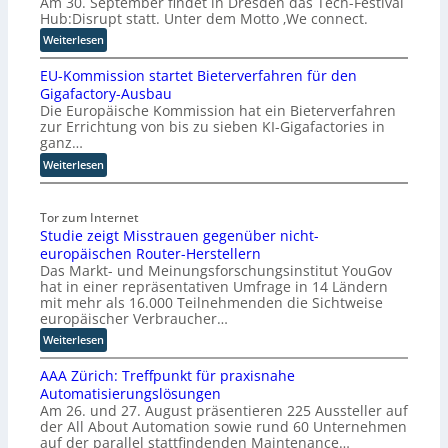
Am 30. September findet in Dresden das Tech-Festival
Hub:Disrupt statt. Unter dem Motto ‚We connect.
:
Weiterlesen
H
EU-Kommission startet Bieterverfahren für den
u
Gigafactory-Ausbau
b
Die Europäische Kommission hat ein Bieterverfahren
:
zur Errichtung von bis zu sieben KI-Gigafactories in
D
ganz…
i
:
Weiterlesen
s
E
r
U
u
Tor zum Internet
-
p
Studie zeigt Misstrauen gegenüber nicht-
K
t
europäischen Router-Herstellern
o
b
Das Markt- und Meinungsforschungsinstitut YouGov
m
l
hat in einer repräsentativen Umfrage in 14 Ländern
m
i
mit mehr als 16.000 Teilnehmenden die Sichtweise
i
c
europäischer Verbraucher…
s
k
:
Weiterlesen
s
t
S
i
a
AAA Zürich: Treffpunkt für praxisnahe
t
o
u
Automatisierungslösungen
u
n
f
Am 26. und 27. August präsentieren 225 Aussteller auf
d
s
d
der All About Automation sowie rund 60 Unternehmen
i
t
i
auf der parallel stattfindenden Maintenance…
e