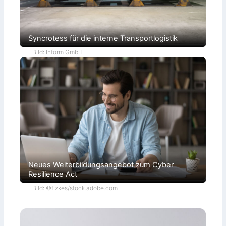
t
r
i
e
e
Syncrotess für die interne Transportlogistik
r
m
Bild: Inform GmbH
ö
g
l
i
c
h
e
n
Neues Weiterbildungsangebot zum Cyber
Resilience Act
Bild: ©fizkes/stock.adobe.com