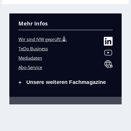
Mehr Infos
Wir sind IVW geprüft!
TeDo Business
Mediadaten
Abo-Service
Unsere weiteren Fachmagazine
+
Impressum
Datenschutz
AGB
Barrierefreiheit
Cookies & Datenverarbeitung
Kontakt
© TeDo Verlag GmbH 2026 All rights reserved.