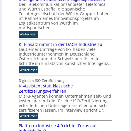
s
s
H
Der Telekommunikationsanbieter Telefónica
D
w
l
e
und Würth España, die spanische
-
i
ö
r
Tochtergesellschaft der Würth-Gruppe, haben
Z
r
s
s
im Rahmen eines Innovationsprojekts im
w
d
u
t
Logistikzentrum von Würth im
i
n
n
nordspanischen…
e
l
e
g
l
:
Weiterlesen
l
u
e
l
M
i
e
n
e
KI-Einsatz nimmt in der DACH-Industrie zu
i
n
r
r
Laut einer Umfrage von IFS haben viele
t
g
W
n
Industrieunternehmen in Deutschland,
Q
f
a
Österreich und der Schweiz bereits erste
u
ü
Schritte im Einsatz von künstlicher Intelligenz…
g
a
r
o
:
Weiterlesen
n
T
-
K
t
a
C
I
Digitalen ISO-Zertifizierung
e
t
E
KI-Assistent statt klassische
-
n
o
O
Zertifizierungsverfahren
E
c
r
Mit KI-Agenten können Unternehmen zeit- und
i
o
t
kostensparend die für eine ISO-Zertifizierung
n
m
e
erforderlichen Unterlagen erstellen und sich
s
p
zertifizieren lassen. Im Interview spricht Dr.…
a
u
:
Weiterlesen
t
t
K
z
i
I
Plattform Industrie 4.0 richtet Fokus auf
n
-
n
industrielle KI