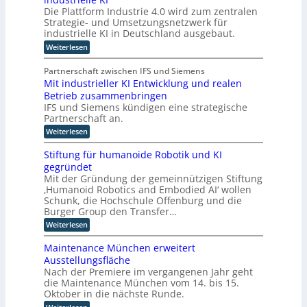
A
i
g
Die Plattform Industrie 4.0 wird zum zentralen
s
m
u
Strategie- und Umsetzungsnetzwerk für
s
m
i
n
industrielle KI in Deutschland ausgebaut.
s
t
d
:
Weiterlesen
t
i
k
P
e
l
n
ü
n
Partnerschaft zwischen IFS und Siemens
a
d
t
n
Mit industrieller KI Entwicklung und realen
t
s
e
s
Betrieb zusammenbringen
t
t
r
f
t
IFS und Siemens kündigen eine strategische
a
o
D
Partnerschaft an.
t
l
r
t
A
i
:
Weiterlesen
m
k
C
M
c
I
l
i
n
H
Stiftung für humanoide Robotik und KI
h
a
t
d
-
s
gegründet
e
i
u
s
I
Mit der Gründung der gemeinnützigen Stiftung
n
r
s
i
‚Humanoid Robotics and Embodied AI‘ wollen
d
n
t
I
s
u
Schunk, die Hochschule Offenburg und die
r
d
c
n
s
i
Burger Group den Transfer…
h
u
t
t
e
e
:
Weiterlesen
s
r
e
4
Z
S
i
.
t
l
e
t
e
Maintenance München erweitert
0
r
r
i
l
l
r
Ausstellungsfläche
t
f
i
l
i
i
Nach der Premiere im vergangenen Jahr geht
i
t
e
e
c
g
f
die Maintenance München vom 14. bis 15.
u
r
h
z
i
e
n
Oktober in die nächste Runde.
K
t
z
u
g
n
I
e
: