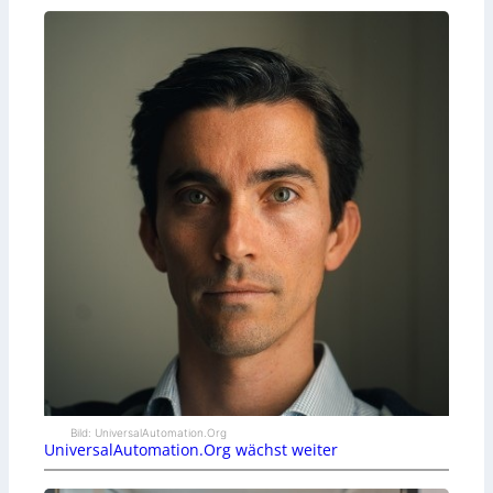
Bild: UniversalAutomation.Org
UniversalAutomation.Org wächst weiter