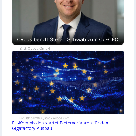
Cybus beruft Stefan Schwab zum Co-CEO
Bild: Cybus GmbH
Bild: ©noah9000/stock.adobe.com
EU-Kommission startet Bieterverfahren für den
Gigafactory-Ausbau