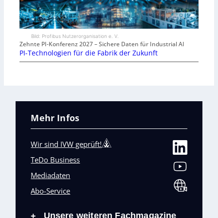
Bild: Profibus Nutzerorganisation e. V.
Zehnte PI-Konferenz 2027 – Sichere Daten für Industrial AI
PI-Technologien für die Fabrik der Zukunft
Mehr Infos
Wir sind IVW geprüft!
TeDo Business
Mediadaten
Abo-Service
Unsere weiteren Fachmagazine
+