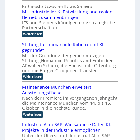
n
s
l
t
e
Partnerschaft zwischen IFS und Siemens
t
a
s
r
Mit industrieller KI Entwicklung und realen
l
t
t
D
Betrieb zusammenbringen
t
a
i
f
A
IFS und Siemens kündigen eine strategische
t
c
o
t
Partnerschaft an.
C
h
r
k
H
:
Weiterlesen
m
e
l
M
I
-
a
r
i
n
Stiftung für humanoide Robotik und KI
s
I
I
t
d
s
gegründet
n
i
n
u
i
Mit der Gründung der gemeinnützigen
n
d
s
s
t
Stiftung ‚Humanoid Robotics and Embodied
d
t
u
c
e
u
AI‘ wollen Schunk, die Hochschule Offenburg
r
h
s
s
l
i
und die Burger Group den Transfer…
e
t
t
e
l
Z
:
Weiterlesen
r
4
r
e
i
S
i
.
r
i
t
g
e
Maintenance München erweitert
0
t
i
e
l
e
r
Ausstellungsfläche
i
f
l
z
i
f
n
Nach der Premiere im vergangenen Jahr geht
t
e
c
u
i
die Maintenance München vom 14. bis 15.
u
z
r
h
z
n
Oktober in die nächste Runde.
K
z
t
i
g
I
e
u
:
Weiterlesen
e
f
E
t
M
r
o
ü
n
F
a
u
Industrial AI in SAP: Wie saubere Daten KI-
r
p
t
o
i
n
h
Projekte in der Industrie ermöglichen
w
t
k
n
g
u
i
Unter der Überschrift ‚Industrial AI in SAP:
u
t
s
i
m
c
s