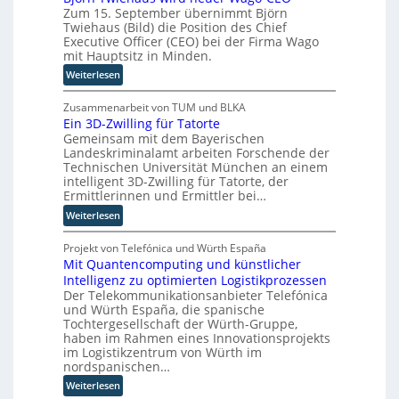
c
u
Zum 15. September übernimmt Björn
m
h
s
Twiehaus (Bild) die Position des Chief
a
e
b
Executive Officer (CEO) bei der Firma Wago
t
n
mit Hauptsitz in Minden.
a
i
R
u
:
Weiterlesen
s
o
B
i
u
j
Zusammenarbeit von TUM und BLKA
e
t
Ein 3D-Zwilling für Tatorte
ö
r
e
Gemeinsam mit dem Bayerischen
r
u
r
Landeskriminalamt arbeiten Forschende der
n
n
-
Technischen Universität München an einem
T
g
H
intelligent 3D-Zwilling für Tatorte, der
w
s
Ermittlerinnen und Ermittler bei…
e
i
l
r
:
Weiterlesen
e
ö
s
E
h
s
t
i
Projekt von Telefónica und Würth España
a
u
e
Mit Quantencomputing und künstlicher
n
u
n
l
Intelligenz zu optimierten Logistikprozessen
3
s
g
l
Der Telekommunikationsanbieter Telefónica
D
w
e
e
und Würth España, die spanische
-
i
n
Tochtergesellschaft der Würth-Gruppe,
r
Z
r
haben im Rahmen eines Innovationsprojekts
n
w
d
im Logistikzentrum von Würth im
i
n
nordspanischen…
l
e
:
Weiterlesen
l
u