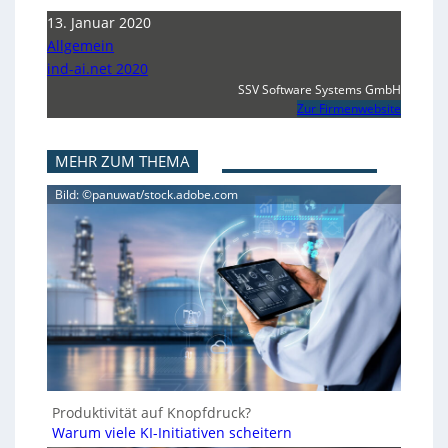
13. Januar 2020
Allgemein
ind-ai.net 2020
SSV Software Systems GmbH
Zur Firmenwebsite
MEHR ZUM THEMA
Bild: ©panuwat/stock.adobe.com
Produktivität auf Knopfdruck?
Warum viele KI-Initiativen scheitern