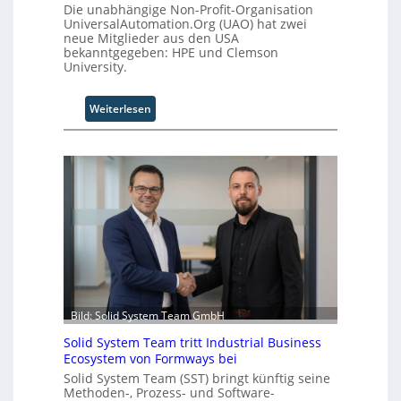
Die unabhängige Non-Profit-Organisation
UniversalAutomation.Org (UAO) hat zwei
neue Mitglieder aus den USA
bekanntgegeben: HPE und Clemson
University.
:
Weiterlesen
U
n
i
v
e
r
s
a
l
A
u
t
Bild: Solid System Team GmbH
o
Solid System Team tritt Industrial Business
m
Ecosystem von Formways bei
a
Solid System Team (SST) bringt künftig seine
t
Methoden-, Prozess- und Software-
i