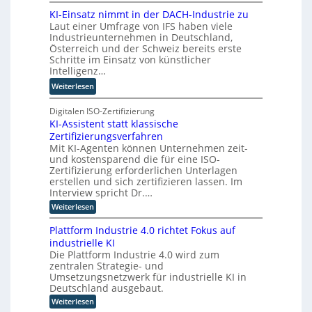
M
i
e
KI-Einsatz nimmt in der DACH-Industrie zu
i
n
r
Laut einer Umfrage von IFS haben viele
t
g
W
Industrieunternehmen in Deutschland,
Q
f
a
Österreich und der Schweiz bereits erste
u
ü
Schritte im Einsatz von künstlicher
g
a
r
Intelligenz…
o
n
T
-
:
Weiterlesen
t
a
C
K
e
t
E
I
Digitalen ISO-Zertifizierung
n
o
O
KI-Assistent statt klassische
-
c
r
Zertifizierungsverfahren
E
o
t
Mit KI-Agenten können Unternehmen zeit-
i
m
e
und kostensparend die für eine ISO-
n
p
Zertifizierung erforderlichen Unterlagen
s
u
erstellen und sich zertifizieren lassen. Im
a
t
Interview spricht Dr.…
t
i
:
Weiterlesen
z
n
K
n
I
g
Plattform Industrie 4.0 richtet Fokus auf
-
i
u
industrielle KI
A
m
n
Die Plattform Industrie 4.0 wird zum
s
m
zentralen Strategie- und
s
d
t
i
Umsetzungsnetzwerk für industrielle KI in
k
s
i
Deutschland ausgebaut.
ü
t
n
:
Weiterlesen
n
e
P
d