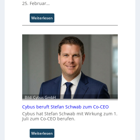
25. Februar…
t
I
n
:
Weiterlesen
d
P
u
I
s
-
t
T
r
e
i
c
a
h
l
n
B
o
u
l
s
o
i
g
n
i
Bild: Cybus GmbH
e
e
s
Cybus beruft Stefan Schwab zum Co-CEO
n
s
f
Cybus hat Stefan Schwab mit Wirkung zum 1.
E
Juli zum Co-CEO berufen.
ü
c
r
o
d
:
Weiterlesen
s
i
C