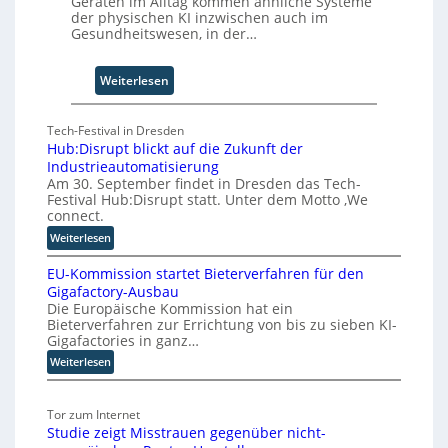
Geräten im Alltag kommen ähnliche Systeme
u
der physischen KI inzwischen auch im
m
Gesundheitswesen, in der…
C
o
:
-
Weiterlesen
F
C
ü
E
Tech-Festival in Dresden
n
O
Hub:Disrupt blickt auf die Zukunft der
f
Industrieautomatisierung
S
Am 30. September findet in Dresden das Tech-
c
Festival Hub:Disrupt statt. Unter dem Motto ‚We
h
connect.
r
:
Weiterlesen
i
H
t
EU-Kommission startet Bieterverfahren für den
u
t
Gigafactory-Ausbau
b
Die Europäische Kommission hat ein
e
:
Bieterverfahren zur Errichtung von bis zu sieben KI-
f
D
Gigafactories in ganz…
i
ü
:
Weiterlesen
s
r
E
r
d
U
u
i
Tor zum Internet
-
p
e
Studie zeigt Misstrauen gegenüber nicht-
K
t
S