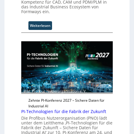
Kompetenz für CAD, CAM und PDM/PLM in
o
das Industrial Business Ecosystem von
n
Formways ein.
.
O
:
Weiterlesen
r
S
g
o
w
l
ä
i
c
d
h
S
s
y
t
s
w
t
e
e
i
m
t
Bild: Profibus Nutzerorganisation e. V.
T
e
e
Zehnte PI-Konferenz 2027 – Sichere Daten für
r
a
Industrial AI
m
PI-Technologien für die Fabrik der Zukunft
t
Die Profibus Nutzerorganisation (PNO) lädt
r
unter dem Leitthema ‚PI-Technologien für die
Fabrik der Zukunft – Sichere Daten für
i
Industrial AI‘ zur 10. PI-Konferenz am 24. und
t