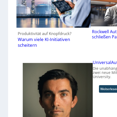
Rockwell Au
Produktivität auf Knopfdruck?
schließen Pa
Warum viele KI-Initiativen
scheitern
UniversalAu
Die unabhängi
zwei neue Mi
University.
Weiterlese