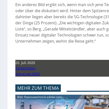
Ein anderes Bild ergibt sich, wenn man sich jene T
oder über die diskutiert wird. Hinter dem Spitzenrei
dahinter liegen aber bereits die 5G-Technologie (31
der Dinge (25 Prozent). „Die wichtigen digitalen Z
Liste“, so Berg. „Gerade Mittelständler, aber auch
Einsatz neuer digitaler Technologien schwer tun, so
Unternehmen zeigen, wohin die Reise geht.“
20. Juli 2020
Zahlenfutter
ind-ai.net 2020
MEHR ZUM THEMA
Bild: ©panuwat/stock.adobe.com
Bild: ©Stock57/