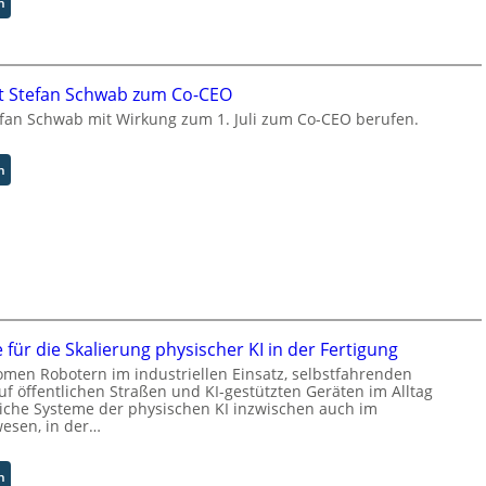
:
n
w
T
P
e
e
I
i
a
-
t
m
T
t Stefan Schwab zum Co-CEO
e
t
e
r
fan Schwab mit Wirkung zum 1. Juli zum Co-CEO berufen.
r
c
i
h
t
n
:
n
t
o
C
I
l
y
n
o
b
d
g
u
u
i
s
s
e
b
t
n
e
r
f
r
i
e für die Skalierung physischer KI in der Fertigung
ü
u
a
r
men Robotern im industriellen Einsatz, selbstfahrenden
f
l
f öffentlichen Straßen und KI-gestützten Geräten im Alltag
d
t
B
che Systeme der physischen KI inzwischen auch im
i
S
esen, in der…
u
e
t
s
F
e
i
a
:
n
f