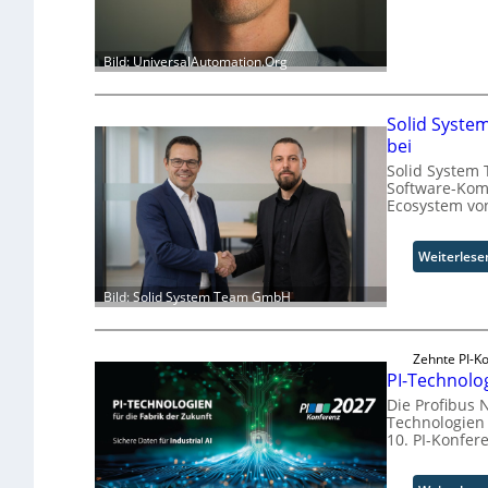
Bild: UniversalAutomation.Org
Solid Syste
bei
Solid System 
Software-Kom
Ecosystem vo
Weiterlese
Bild: Solid System Team GmbH
Zehnte PI-Ko
PI-Technolog
Die Profibus 
Technologien f
10. PI-Konfer