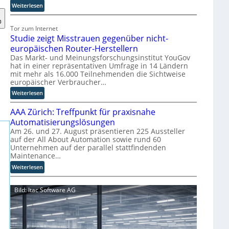
s
:
Weiterlesen
r
E
u
U
Tor zum Internet
p
-
Studie zeigt Misstrauen gegenüber nicht-
t
K
europäischen Router-Herstellern
b
o
Das Markt- und Meinungsforschungsinstitut YouGov
l
m
hat in einer repräsentativen Umfrage in 14 Ländern
i
m
mit mehr als 16.000 Teilnehmenden die Sichtweise
c
i
europäischer Verbraucher…
k
s
:
Weiterlesen
t
s
S
a
i
AAA Zürich: Treffpunkt für praxisnahe
t
u
o
u
Automatisierungslösungen
f
n
d
Am 26. und 27. August präsentieren 225 Aussteller
d
s
auf der All About Automation sowie rund 60
i
i
t
Unternehmen auf der parallel stattfindenden
e
e
a
Maintenance…
z
Z
r
e
:
Weiterlesen
u
t
i
A
k
e
g
A
u
t
Bild: Itac Software AG
t
A
n
B
M
Z
f
i
i
ü
t
e
s
r
d
t