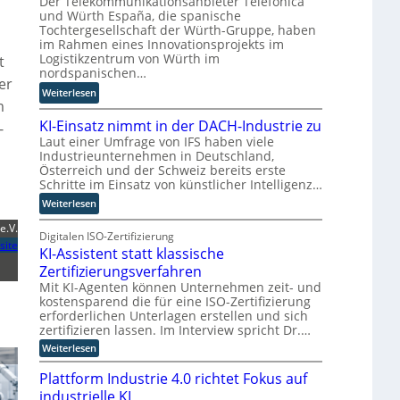
Der Telekommunikationsanbieter Telefónica
r
n
Z
r
und Würth España, die spanische
n
w
Tochtergesellschaft der Würth-Gruppe, haben
d
im Rahmen eines Innovationsprojekts im
i
n
Logistikzentrum von Würth im
t
l
e
nordspanischen…
l
u
er
:
i
Weiterlesen
e
m
M
n
r
KI-Einsatz nimmt in der DACH-Industrie zu
i
g
-
W
Laut einer Umfrage von IFS haben viele
t
f
a
Industrieunternehmen in Deutschland,
Q
ü
g
Österreich und der Schweiz bereits erste
u
r
o
Schritte im Einsatz von künstlicher Intelligenz…
a
T
-
:
Weiterlesen
n
a
C
K
t
t
E
e.V.
I
Digitalen ISO-Zertifizierung
e
o
O
site
KI-Assistent statt klassische
-
n
r
E
c
Zertifizierungsverfahren
t
i
o
e
Mit KI-Agenten können Unternehmen zeit- und
n
kostensparend die für eine ISO-Zertifizierung
m
erforderlichen Unterlagen erstellen und sich
s
p
zertifizieren lassen. Im Interview spricht Dr.…
a
u
:
t
Weiterlesen
t
K
z
i
I
Plattform Industrie 4.0 richtet Fokus auf
n
n
-
industrielle KI
i
A
g