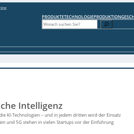
hine
PRODUKTE
TECHNOLOGIE
PRODUKTION
GESC
Search
che Intelligenz
udie KI-Technologien – und in jedem dritten wird der Einsatz
ain und 5G stehen in vielen Startups vor der Einführung