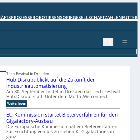
HÄFTSPROZESSE
ROBOTIK
SENSORIK
GESELLSCHAFT
ZAHLENFUTTER
Tech-Festival in Dresden
Hub:Disrupt blickt auf die Zukunft der
Industrieautomatisierung
Am 30. September findet in Dresden das Tech-Festival
Hub:Disrupt statt. Unter dem Motto ‚We connect.
:
Weiterlesen
H
EU-Kommission startet Bieterverfahren für den
u
b
Gigafactory-Ausbau
:
Die Europäische Kommission hat ein Bieterverfahren
zur Errichtung von bis zu sieben KI-Gigafactories in
D
ganz…
i