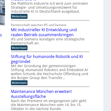
s
Die Plattform Industrie 4.0 wird zum zentralen
m
u
s
Strategie- und Umsetzungsnetzwerk für
m
n
i
industrielle KI in Deutschland ausgebaut.
t
d
s
:
Weiterlesen
t
i
k
P
e
n
ü
l
n
Partnerschaft zwischen IFS und Siemens
d
n
a
t
Mit industrieller KI Entwicklung und
t
e
s
s
t
t
realen Betrieb zusammenbringen
is
r
t
f
a
IFS und Siemens kündigen eine strategische
D
l
o
t
Partnerschaft an.
A
i
r
t
m
:
k
C
Weiterlesen
c
I
M
l
H
h
n
i
a
Stiftung für humanoide Robotik und KI
-
e
d
t
s
gegründet
u
I
i
s
r
s
n
i
Mit der Gründung der gemeinnützigen
n
I
t
d
s
Stiftung ‚Humanoid Robotics and Embodied AI‘
d
n
r
u
c
wollen Schunk, die Hochschule Offenburg und
u
t
i
s
h
die Burger Group den Transfer…
e
t
e
s
e
4
r
Z
:
Weiterlesen
t
l
.
i
e
S
r
l
0
e
r
t
Maintenance München erweitert
r
i
l
t
i
i
Ausstellungsfläche
i
l
i
f
e
g
c
e
f
t
Nach der Premiere im vergangenen Jahr geht
z
e
h
r
i
u
die Maintenance München vom 14. bis 15.
u
n
t
K
z
n
Oktober in die nächste Runde.
e
I
i
g
z