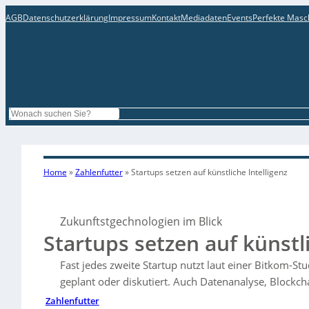
AGB
Datenschutzerklärung
Impressum
Kontakt
Mediadaten
Events
Perfekte Masc
Search
Home
»
Zahlenfutter
»
Startups setzen auf künstliche Intelligenz
Zukunftstgechnologien im Blick
Startups setzen auf künstli
Fast jedes zweite Startup nutzt laut einer Bitkom-St
geplant oder diskutiert. Auch Datenanalyse, Blockch
Zahlenfutter