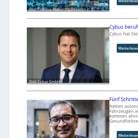
Weiterlese
Bild: Profibus Nutzerorganisation e. V.
Cybus beruf
Cybus hat Ste
Weiterlese
Bild: Cybus GmbH
Fünf Schritt
Neben autono
Fahrzeugen au
kommen ähnli
Gesundheitsw
Weiterlese