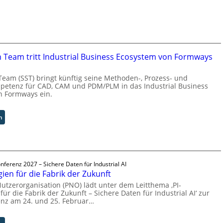
r
s
a
l
A
u
m Team tritt Industrial Business Ecosystem von Formways
t
o
Team (SST) bringt künftig seine Methoden-, Prozess- und
m
petenz für CAD, CAM und PDM/PLM in das Industrial Business
a
n Formways ein.
t
i
o
:
n
n
S
.
o
O
l
r
i
g
nferenz 2027 – Sichere Daten für Industrial AI
d
ien für die Fabrik der Zukunft
w
S
ä
y
Nutzerorganisation (PNO) lädt unter dem Leitthema ‚PI-
c
ür die Fabrik der Zukunft – Sichere Daten für Industrial AI‘ zur
s
enz am 24. und 25. Februar…
h
t
s
e
t
m