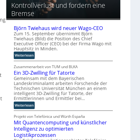
o
h
Kontrollverlust und fordern eine
g
o
p
e
r
Bremse
ä
A
y
i
u
ung
-
s
t
A
Björn Twiehaus wird neuer Wago-CEO
c
o
u
Zum 15. September übernimmt Björn
h
m
Twiehaus (Bild) die Position des Chief
s
e
a
Executive Officer (CEO) bei der Firma Wago mit
b
n
t
Hauptsitz in Minden.
a
R
i
u
:
Weiterlesen
o
s
B
u
i
j
Zusammenarbeit von TUM und BLKA
t
e
Ein 3D-Zwilling für Tatorte
ö
t
e
r
r
Gemeinsam mit dem Bayerischen
r
u
Landeskriminalamt arbeiten Forschende der
n
-
n
Technischen Universität München an einem
T
H
g
intelligent 3D-Zwilling für Tatorte, der
w
e
s
t
Ermittlerinnen und Ermittler bei…
i
r
l
:
Weiterlesen
e
s
ö
E
h
t
s
i
Projekt von Telefónica und Würth España
a
e
u
Mit Quantencomputing und künstlicher
n
u
l
n
3
Intelligenz zu optimierten
s
l
g
D
w
Logistikprozessen
e
e
-
i