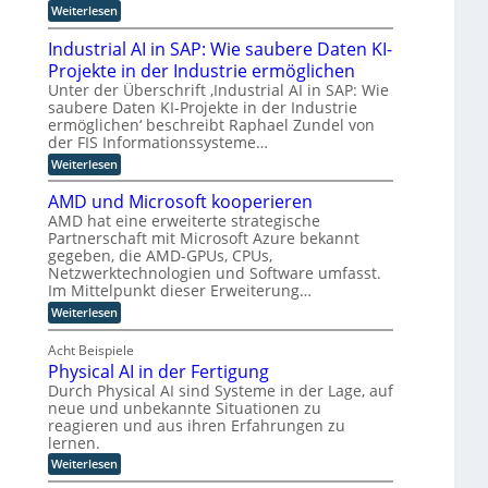
t
:
Weiterlesen
E
e
f
z
F
M
n
r
ü
u
o
a
t
u
r
Industrial AI in SAP: Wie saubere Daten KI-
k
i
w
n
h
o
Projekte in der Industrie ermöglichen
u
n
i
g
u
p
s
t
c
s
m
Unter der Überschrift ‚Industrial AI in SAP: Wie
t
a
e
k
v
a
saubere Daten KI-Projekte in der Industrie
i
u
n
l
e
n
ermöglichen‘ beschreibt Raphael Zundel von
f
a
u
r
o
m
der FIS Informationssysteme…
i
n
n
f
i
i
n
c
:
g
Weiterlesen
a
d
e
d
e
I
u
h
e
u
M
n
n
r
R
r
AMD und Microsoft kooperieren
s
ü
d
d
e
o
t
AMD hat eine erweiterte strategische
t
n
u
r
n
b
e
Partnerschaft mit Microsoft Azure bekannt
r
c
s
e
o
n
i
h
gegeben, die AMD-GPUs, CPUs,
t
a
t
e
e
r
l
i
Netzwerktechnologien und Software umfasst.
L
l
n
i
e
k
Im Mittelpunkt dieser Erweiterung…
o
l
e
a
n
u
:
g
Weiterlesen
e
r
l
B
n
A
K
w
A
e
d
i
M
I
e
I
t
K
Acht Beispiele
s
D
i
i
r
I
Physical AI in der Fertigung
t
u
t
n
i
g
n
Durch Physical AI sind Systeme in der Lage, auf
i
e
S
e
e
d
neue und unbekannte Situationen zu
r
A
b
g
k
M
t
P
z
reagieren und aus ihren Erfahrungen zu
r
p
i
A
:
u
ü
lernen.
c
r
u
W
s
n
:
r
Weiterlesen
s
i
a
d
o
P
o
s
e
m
e