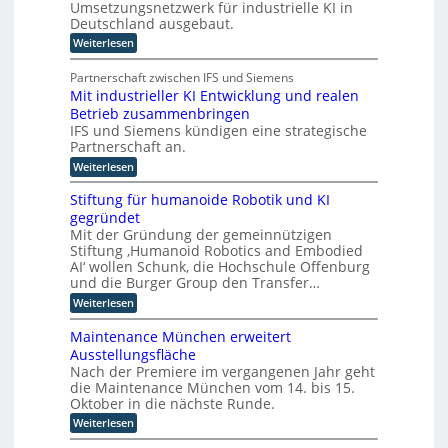
t
i
Umsetzungsnetzwerk für industrielle KI in
k
s
i
Deutschland ausgebaut.
ü
t
n
:
Weiterlesen
n
e
P
d
n
s
l
t
e
Partnerschaft zwischen IFS und Siemens
t
a
s
r
Mit industrieller KI Entwicklung und realen
l
t
t
D
Betrieb zusammenbringen
t
a
i
f
A
IFS und Siemens kündigen eine strategische
t
c
o
t
Partnerschaft an.
C
h
r
k
H
:
Weiterlesen
m
e
l
M
I
-
a
r
i
n
Stiftung für humanoide Robotik und KI
s
I
I
t
d
s
gegründet
n
i
n
u
i
Mit der Gründung der gemeinnützigen
n
d
s
s
t
Stiftung ‚Humanoid Robotics and Embodied
d
t
u
c
e
u
AI‘ wollen Schunk, die Hochschule Offenburg
r
h
s
s
l
i
und die Burger Group den Transfer…
e
t
t
e
l
Z
:
Weiterlesen
r
4
r
e
i
S
i
.
r
i
t
g
e
Maintenance München erweitert
0
t
i
e
l
e
r
Ausstellungsfläche
i
f
l
z
i
f
n
Nach der Premiere im vergangenen Jahr geht
t
e
c
u
i
die Maintenance München vom 14. bis 15.
u
z
r
h
z
n
Oktober in die nächste Runde.
K
z
t
i
g
I
e
u
:
Weiterlesen
e
f
E
t
M
r
o
ü
n
F