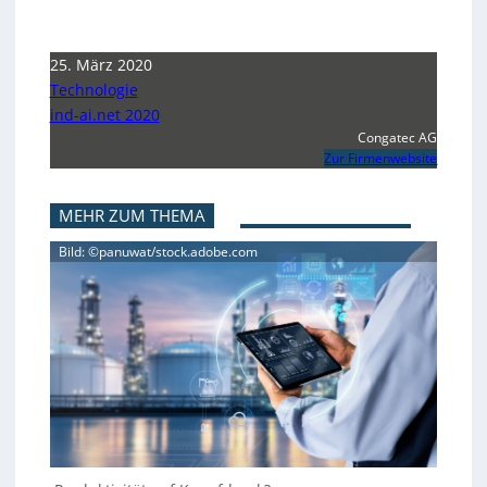
25. März 2020
Technologie
ind-ai.net 2020
Congatec AG
Zur Firmenwebsite
MEHR ZUM THEMA
Bild: ©panuwat/stock.adobe.com