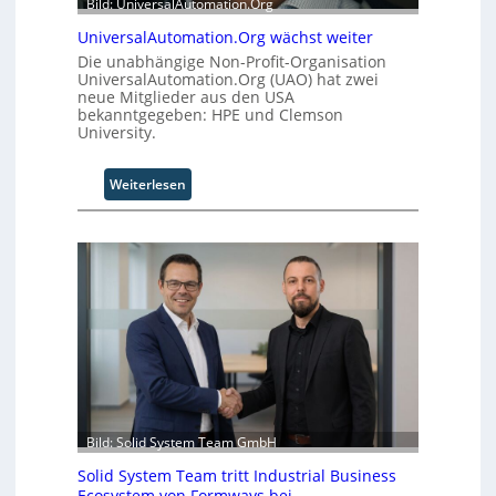
Bild: UniversalAutomation.Org
UniversalAutomation.Org wächst weiter
Die unabhängige Non-Profit-Organisation
UniversalAutomation.Org (UAO) hat zwei
neue Mitglieder aus den USA
bekanntgegeben: HPE und Clemson
University.
:
Weiterlesen
U
n
i
v
e
r
s
a
l
A
u
t
Bild: Solid System Team GmbH
o
Solid System Team tritt Industrial Business
m
Ecosystem von Formways bei