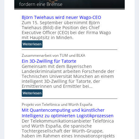
ä
y
fordern eine Bremse
u
i
-
t
s
A
o
Björn Twiehaus wird neuer Wago-CEO
c
u
m
Zum 15. September übernimmt Björn
h
s
Twiehaus (Bild) die Position des Chief
a
e
b
Executive Officer (CEO) bei der Firma Wago
t
n
a
mit Hauptsitz in Minden.
i
R
u
:
Weiterlesen
s
o
B
i
u
j
Zusammenarbeit von TUM und BLKA
e
t
Ein 3D-Zwilling für Tatorte
ö
r
e
Gemeinsam mit dem Bayerischen
r
u
r
Landeskriminalamt arbeiten Forschende der
n
n
-
Technischen Universität München an einem
T
g
H
intelligent 3D-Zwilling für Tatorte, der
w
s
e
Ermittlerinnen und Ermittler bei…
i
l
r
:
Weiterlesen
e
ö
s
E
h
s
t
i
Projekt von Telefónica und Würth España
a
u
e
Mit Quantencomputing und künstlicher
n
u
n
l
Intelligenz zu optimierten Logistikprozessen
3
s
g
l
Der Telekommunikationsanbieter Telefónica
D
w
e
e
und Würth España, die spanische
-
i
n
r
Tochtergesellschaft der Würth-Gruppe,
Z
r
n
haben im Rahmen eines Innovationsprojekts
w
d