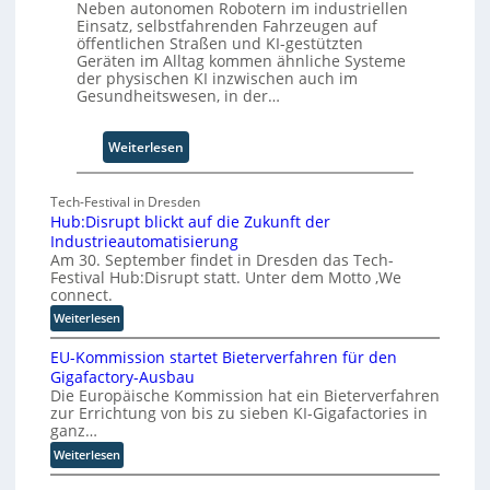
Neben autonomen Robotern im industriellen
b
Einsatz, selbstfahrenden Fahrzeugen auf
z
öffentlichen Straßen und KI-gestützten
Geräten im Alltag kommen ähnliche Systeme
u
der physischen KI inzwischen auch im
m
Gesundheitswesen, in der…
C
o
-
:
Weiterlesen
C
F
E
ü
Tech-Festival in Dresden
O
n
Hub:Disrupt blickt auf die Zukunft der
f
Industrieautomatisierung
S
Am 30. September findet in Dresden das Tech-
c
Festival Hub:Disrupt statt. Unter dem Motto ‚We
h
connect.
r
:
Weiterlesen
i
H
t
EU-Kommission startet Bieterverfahren für den
u
t
Gigafactory-Ausbau
b
Die Europäische Kommission hat ein Bieterverfahren
e
:
zur Errichtung von bis zu sieben KI-Gigafactories in
f
D
ganz…
i
ü
:
Weiterlesen
s
r
E
r
d