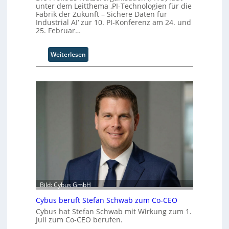
r
unter dem Leitthema ‚PI-Technologien für die
i
Fabrik der Zukunft – Sichere Daten für
Industrial AI‘ zur 10. PI-Konferenz am 24. und
t
25. Februar…
t
I
n
:
Weiterlesen
d
P
u
I
s
-
t
T
r
e
i
c
a
h
l
n
B
o
u
l
s
o
i
g
n
i
Bild: Cybus GmbH
e
e
s
n
Cybus beruft Stefan Schwab zum Co-CEO
s
f
Cybus hat Stefan Schwab mit Wirkung zum 1.
E
ü
Juli zum Co-CEO berufen.
c
r