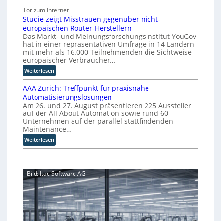
U
u
i
Tor zum Internet
-
p
e
Studie zeigt Misstrauen gegenüber nicht-
K
t
S
europäischen Router-Herstellern
o
b
k
Das Markt- und Meinungsforschungsinstitut YouGov
m
l
a
hat in einer repräsentativen Umfrage in 14 Ländern
m
i
l
mit mehr als 16.000 Teilnehmenden die Sichtweise
i
c
europäischer Verbraucher…
i
s
k
e
:
Weiterlesen
s
t
r
S
i
a
AAA Zürich: Treffpunkt für praxisnahe
t
u
o
u
Automatisierungslösungen
u
n
n
f
Am 26. und 27. August präsentieren 225 Aussteller
d
g
s
d
auf der All About Automation sowie rund 60
i
p
t
i
Unternehmen auf der parallel stattfindenden
e
a
h
e
Maintenance…
z
r
y
Z
:
Weiterlesen
e
t
u
s
A
i
e
k
i
A
g
t
u
s
A
t
B
n
c
Bild: Itac Software AG
Z
M
i
f
h
ü
i
e
t
e
r
s
t
d
r
i
s
e
e
K
c
t
r
r
h
I
r