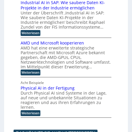
a
u
Industrial AI in SAP: Wie saubere Daten KI-
r
p
t
o
i
n
h
Projekte in der Industrie ermöglichen
w
t
k
n
g
u
i
Unter der Überschrift ‚Industrial AI in SAP:
u
t
s
i
m
c
s
Wie saubere Daten KI-Projekte in der
e
v
a
m
k
a
n
e
Industrie ermöglichen‘ beschreibt Raphael
n
l
i
u
a
r
Zundel von der FIS Informationssysteme…
o
u
f
e
n
f
i
n
:
Weiterlesen
i
c
a
r
d
g
I
n
e
h
e
t
u
n
d
M
AMD und Microsoft kooperieren
r
R
n
d
e
u
ü
e
AMD hat eine erweiterte strategische
o
d
u
s
n
n
n
b
Partnerschaft mit Microsoft Azure bekannt
r
s
t
c
o
L
gegeben, die AMD-GPUs, CPUs,
e
t
r
h
t
a
o
Netzwerktechnologien und Software umfasst.
r
i
e
i
l
i
e
Im Mittelpunkt dieser Erweiterung…
g
n
k
e
a
l
e
i
:
u
Weiterlesen
n
l
l
r
A
n
s
B
A
e
w
M
d
e
I
Acht Beispiele
t
K
e
D
K
t
i
I
i
Physical AI in der Fertigung
i
u
I
r
n
t
Durch Physical AI sind Systeme in der Lage,
n
g
k
i
S
e
d
auf neue und unbekannte Situationen zu
e
e
p
A
r
M
g
reagieren und aus ihren Erfahrungen zu
b
P
r
t
i
r
z
lernen.
:
A
o
c
ü
u
W
u
:
Weiterlesen
r
n
z
s
i
s
P
o
d
a
e
e
s
h
s
e
m
s
t
s
y
o
t
m
a
e
s
f
s
e
u