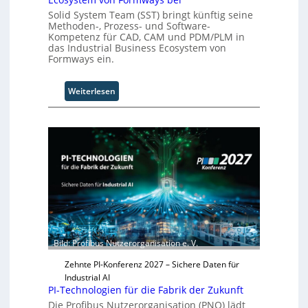
a
Solid System Team (SST) bringt künftig seine
t
Methoden-, Prozess- und Software-
i
Kompetenz für CAD, CAM und PDM/PLM in
o
das Industrial Business Ecosystem von
n
Formways ein.
.
O
:
Weiterlesen
r
S
g
o
w
l
ä
i
c
d
h
S
s
y
t
s
w
t
e
e
i
m
t
Bild: Profibus Nutzerorganisation e. V.
T
e
e
r
Zehnte PI-Konferenz 2027 – Sichere Daten für
a
Industrial AI
m
PI-Technologien für die Fabrik der Zukunft
t
Die Profibus Nutzerorganisation (PNO) lädt