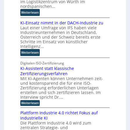
im Logistikzentrum von Würth im
i
n
nordspanischen…
l
e
:
Weiterlesen
l
u
M
i
e
KI-Einsatz nimmt in der DACH-Industrie zu
i
n
r
Laut einer Umfrage von IFS haben viele
t
g
W
Industrieunternehmen in Deutschland,
Q
f
a
Österreich und der Schweiz bereits erste
u
ü
Schritte im Einsatz von künstlicher
g
a
r
Intelligenz…
o
n
T
-
:
Weiterlesen
t
a
C
K
e
t
E
I
Digitalen ISO-Zertifizierung
n
o
O
KI-Assistent statt klassische
-
c
r
Zertifizierungsverfahren
E
o
t
Mit KI-Agenten können Unternehmen zeit-
i
m
e
und kostensparend die für eine ISO-
n
p
Zertifizierung erforderlichen Unterlagen
s
u
erstellen und sich zertifizieren lassen. Im
a
t
Interview spricht Dr.…
t
i
:
Weiterlesen
z
n
K
n
I
g
Plattform Industrie 4.0 richtet Fokus auf
-
i
u
industrielle KI
A
m
n
Die Plattform Industrie 4.0 wird zum
s
m
zentralen Strategie- und
s
d