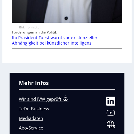
Bild: Ifo Institut
Forderungen an die Politik
Ifo Präsident Fuest warnt vor existenzieller
Abhängigkeit bei künstlicher Intelligenz
Mehr Infos
Wir sind IVW geprüft!
TeDo Business
Mediadaten
Abo-Service