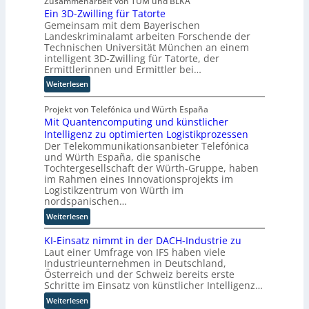
Zusammenarbeit von TUM und BLKA
m
c
u
Ein 3D-Zwilling für Tatorte
ö
a
h
s
Gemeinsam mit dem Bayerischen
r
t
e
b
Landeskriminalamt arbeiten Forschende der
n
i
n
a
Technischen Universität München an einem
T
s
R
u
intelligent 3D-Zwilling für Tatorte, der
w
i
o
Ermittlerinnen und Ermittler bei…
i
e
u
:
Weiterlesen
e
r
t
E
h
u
e
i
Projekt von Telefónica und Würth España
a
n
r
Mit Quantencomputing und künstlicher
n
u
g
-
Intelligenz zu optimierten Logistikprozessen
3
s
s
H
Der Telekommunikationsanbieter Telefónica
D
w
l
e
und Würth España, die spanische
-
i
ö
r
Tochtergesellschaft der Würth-Gruppe, haben
Z
r
s
s
im Rahmen eines Innovationsprojekts im
w
d
u
t
Logistikzentrum von Würth im
i
n
n
nordspanischen…
e
l
e
g
l
:
Weiterlesen
l
u
e
l
M
i
e
n
e
KI-Einsatz nimmt in der DACH-Industrie zu
i
n
r
r
Laut einer Umfrage von IFS haben viele
t
g
W
n
Industrieunternehmen in Deutschland,
Q
f
a
Österreich und der Schweiz bereits erste
u
ü
Schritte im Einsatz von künstlicher Intelligenz…
g
a
r
o
:
Weiterlesen
n
T