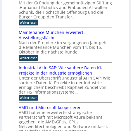
s
I
Mit der Gründung der gemeinnützigen Stiftung
n
r
s
i
‚Humanoid Robotics and Embodied AI‘ wollen
d
n
t
I
s
u
Schunk, die Hochschule Offenburg und die
r
d
c
n
s
i
Burger Group den Transfer…
h
u
t
t
e
e
:
Weiterlesen
s
r
e
4
Z
S
i
.
t
l
e
t
e
Maintenance München erweitert
0
r
r
i
l
l
r
Ausstellungsfläche
t
f
i
l
i
i
Nach der Premiere im vergangenen Jahr geht
i
t
e
e
c
g
f
die Maintenance München vom 14. bis 15.
u
r
h
z
i
e
n
Oktober in die nächste Runde.
K
t
z
u
g
n
I
e
:
Weiterlesen
i
f
E
z
t
M
e
ü
n
F
a
z
r
Industrial AI in SAP: Wie saubere Daten KI-
r
t
o
i
u
h
u
Projekte in der Industrie ermöglichen
w
k
n
n
u
i
o
Unter der Überschrift ‚Industrial AI in SAP: Wie
u
t
g
m
c
s
p
saubere Daten KI-Projekte in der Industrie
e
s
a
k
a
n
ermöglichen‘ beschreibt Raphael Zundel von
v
t
n
l
u
a
e
der FIS Informationssysteme…
o
i
u
f
n
r
i
n
:
Weiterlesen
m
i
c
f
d
g
I
n
e
i
a
e
u
n
d
M
AMD und Microsoft kooperieren
h
R
e
n
d
u
ü
r
AMD hat eine erweiterte strategische
o
d
r
u
s
n
e
b
Partnerschaft mit Microsoft Azure bekannt
r
s
t
t
c
n
o
gegeben, die AMD-GPUs, CPUs,
e
t
r
h
e
t
a
Netzwerktechnologien und Software umfasst.
r
i
e
i
n
l
i
e