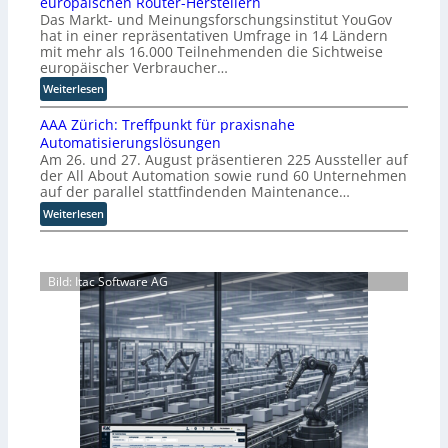
europäischen Router-Herstellern
o
b
Das Markt- und Meinungsforschungsinstitut YouGov
m
l
hat in einer repräsentativen Umfrage in 14 Ländern
m
i
mit mehr als 16.000 Teilnehmenden die Sichtweise
i
c
europäischer Verbraucher…
s
k
:
Weiterlesen
s
t
S
i
a
AAA Zürich: Treffpunkt für praxisnahe
t
o
u
Automatisierungslösungen
u
n
f
Am 26. und 27. August präsentieren 225 Aussteller auf
d
s
d
der All About Automation sowie rund 60 Unternehmen
i
t
i
auf der parallel stattfindenden Maintenance…
e
a
e
:
Weiterlesen
z
r
Z
A
e
t
u
A
i
e
k
A
g
t
u
Bild: Itac Software AG
Z
t
B
n
ü
M
i
f
r
i
e
t
i
s
t
d
c
s
e
e
h
t
r
r
:
r
v
I
T
a
e
n
r
u
r
d
e
e