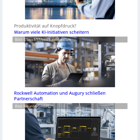
Produktivität auf Knopfdruck?
Warum viele KI-Initiativen scheitern
Bild: ©Stock57/stock.adobe.com
Rockwell Automation und Augury schließen
Partnerschaft
Bild: Neuron GmbH