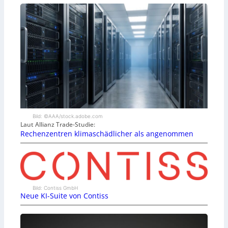
Bild: ©AAA/stock.adobe.com
Laut Allianz Trade-Studie:
Rechenzentren klimaschädlicher als angenommen
Bild: Contiss GmbH
Neue KI-Suite von Contiss