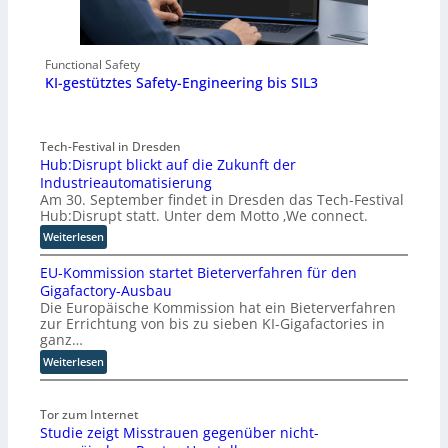
Functional Safety
KI-gestütztes Safety-Engineering bis SIL3
Tech-Festival in Dresden
Hub:Disrupt blickt auf die Zukunft der
Industrieautomatisierung
Am 30. September findet in Dresden das Tech-Festival
Hub:Disrupt statt. Unter dem Motto ‚We connect.
:
Weiterlesen
H
EU-Kommission startet Bieterverfahren für den
u
Gigafactory-Ausbau
b
Die Europäische Kommission hat ein Bieterverfahren
:
zur Errichtung von bis zu sieben KI-Gigafactories in
D
ganz…
i
:
Weiterlesen
s
E
r
U
u
Tor zum Internet
-
p
Studie zeigt Misstrauen gegenüber nicht-
K
t