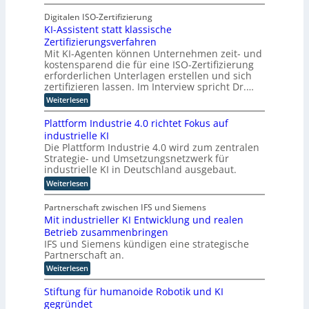
-
K
t
a
C
I
Digitalen ISO-Zertifizierung
e
t
E
KI-Assistent statt klassische
-
n
o
O
Zertifizierungsverfahren
E
c
r
Mit KI-Agenten können Unternehmen zeit- und
i
o
t
kostensparend die für eine ISO-Zertifizierung
n
m
e
erforderlichen Unterlagen erstellen und sich
s
p
zertifizieren lassen. Im Interview spricht Dr.…
a
u
:
Weiterlesen
t
t
K
z
i
I
Plattform Industrie 4.0 richtet Fokus auf
n
-
n
industrielle KI
A
i
g
Die Plattform Industrie 4.0 wird zum zentralen
s
m
u
Strategie- und Umsetzungsnetzwerk für
s
m
i
n
industrielle KI in Deutschland ausgebaut.
s
t
d
:
Weiterlesen
t
i
k
P
e
l
n
ü
n
Partnerschaft zwischen IFS und Siemens
a
d
t
n
Mit industrieller KI Entwicklung und realen
t
s
e
s
Betrieb zusammenbringen
t
t
r
f
t
IFS und Siemens kündigen eine strategische
a
o
D
Partnerschaft an.
t
l
r
t
A
i
:
Weiterlesen
m
k
C
M
c
I
l
i
n
H
Stiftung für humanoide Robotik und KI
h
a
t
d
-
s
gegründet
e
i
u