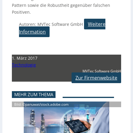
Pattern sowie die Robustheit gegenüber falschen
Positiven.
Weitere
Autoren: MVTec Software GmbH
Information
1. März 2017
Technologie
MVTec Software GmbH
Zur Firmenwebsite
MEHR ZUM THEMA
Bild: ©panuwat/stock.adobe.com