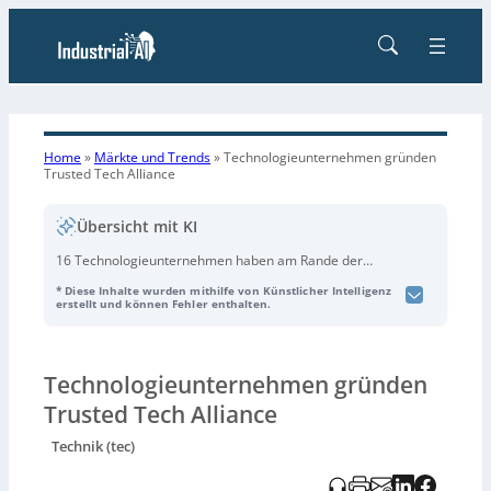
Home
»
Märkte und Trends
»
Technologieunternehmen
gründen
Trusted Tech Alliance
Übersicht mit KI
16 Technologieunternehmen haben am Rande der
Münchner Sicherheitskonferenz die **Trusted Tech
* Diese Inhalte wurden mithilfe von Künstlicher Intelligenz
Alliance (TTA)** gegründet. Ziel ist ein
erstellt und können Fehler enthalten.
grenzüberschreitend vertrauenswürdiger
Technologiestack – von
Connectivity
,
Cloud-Infrastruktur
und
Halbleitern
bis zu
Software
und
KI
. Die Allianz will
Technologieunternehmen gründen
dafür gemeinsame Prinzipien entwickeln, wie
Technologien unabhängig vom Entstehungs- oder
Trusted Tech Alliance
Einsatzort entwickelt, betrieben und geprüft werden,
Technik (tec)
und setzt auf mehr Transparenz, Sicherheit und
Resilienz entlang der gesamten Wertschöpfungskette.
Zudem plant die TTA Zusammenarbeit mit Regierungen