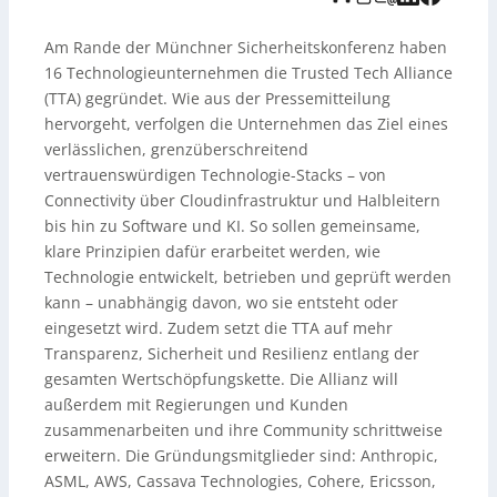
und Kunden sowie eine schrittweise Erweiterung der
Community. Gründungsmitglieder sind u. a. AWS,
Am Rande der Münchner Sicherheitskonferenz haben
Microsoft, Google Cloud, Ericsson, Nokia, Anthropic,
16 Technologieunternehmen die Trusted Tech Alliance
ASML und SoftBank.
(TTA) gegründet. Wie aus der Pressemitteilung
hervorgeht, verfolgen die Unternehmen das Ziel eines
verlässlichen, grenzüberschreitend
vertrauenswürdigen Technologie-Stacks – von
Connectivity über Cloudinfrastruktur und Halbleitern
bis hin zu Software und KI. So sollen gemeinsame,
klare Prinzipien dafür erarbeitet werden, wie
Technologie entwickelt, betrieben und geprüft werden
kann – unabhängig davon, wo sie entsteht oder
eingesetzt wird. Zudem setzt die TTA auf mehr
Transparenz, Sicherheit und Resilienz entlang der
gesamten Wertschöpfungskette. Die Allianz will
außerdem mit Regierungen und Kunden
zusammenarbeiten und ihre Community schrittweise
erweitern. Die Gründungsmitglieder sind: Anthropic,
ASML, AWS, Cassava Technologies, Cohere, Ericsson,