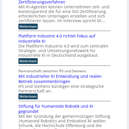
O
Zertifizierungsverfahren
E
c
r
Mit KI-Agenten können Unternehmen zeit- und
i
o
t
kostensparend die für eine ISO-Zertifizierung
n
m
e
erforderlichen Unterlagen erstellen und sich
s
p
zertifizieren lassen. Im Interview spricht Dr.…
a
u
:
Weiterlesen
t
t
K
z
i
I
Plattform Industrie 4.0 richtet Fokus auf
n
-
n
industrielle KI
A
i
g
Die Plattform Industrie 4.0 wird zum zentralen
s
m
u
Strategie- und Umsetzungsnetzwerk für
s
m
i
n
industrielle KI in Deutschland ausgebaut.
s
t
d
:
Weiterlesen
t
i
k
P
e
l
n
ü
n
Partnerschaft zwischen IFS und Siemens
a
d
t
n
Mit industrieller KI Entwicklung und realen
t
s
e
s
Betrieb zusammenbringen
t
t
r
f
t
IFS und Siemens kündigen eine strategische
a
o
D
Partnerschaft an.
t
l
r
t
A
i
:
Weiterlesen
m
k
C
M
c
I
l
i
n
H
Stiftung für humanoide Robotik und KI
h
a
t
d
-
s
gegründet
e
i
u
s
I
Mit der Gründung der gemeinnützigen Stiftung
n
r
s
i
‚Humanoid Robotics and Embodied AI‘ wollen
d
n
t
I
s
u
Schunk, die Hochschule Offenburg und die
r
d
c
n
s