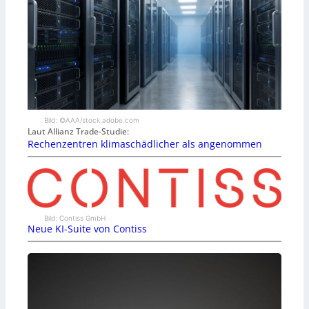
Bild: ©AAA/stock.adobe.com
Laut Allianz Trade-Studie:
Rechenzentren klimaschädlicher als angenommen
Bild: Contiss GmbH
Neue KI-Suite von Contiss