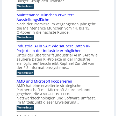
i
Burger Group den Transfer…
h
u
t
t
e
e
:
Weiterlesen
s
r
e
4
Z
S
i
.
t
l
e
t
e
Maintenance München erweitert
0
r
r
i
l
l
r
Ausstellungsfläche
t
f
i
l
i
i
Nach der Premiere im vergangenen Jahr geht
i
t
e
e
c
g
f
die Maintenance München vom 14. bis 15.
u
r
h
z
i
e
n
Oktober in die nächste Runde.
K
t
z
u
g
n
I
e
:
Weiterlesen
i
f
E
z
t
M
e
ü
n
F
a
z
r
Industrial AI in SAP: Wie saubere Daten KI-
r
t
o
i
u
h
u
Projekte in der Industrie ermöglichen
w
k
n
n
u
i
o
Unter der Überschrift ‚Industrial AI in SAP: Wie
u
t
g
m
c
s
p
saubere Daten KI-Projekte in der Industrie
e
s
a
k
a
n
ermöglichen‘ beschreibt Raphael Zundel von
v
t
n
l
u
a
e
der FIS Informationssysteme…
o
i
u
f
n
r
i
n
:
Weiterlesen
m
i
c
f
d
g
I
n
e
i
a
e
u
n
d
M
AMD und Microsoft kooperieren
h
R
e
n
d
u
ü
r
AMD hat eine erweiterte strategische
o
d
r
u
s
n
e
b
Partnerschaft mit Microsoft Azure bekannt
r
s
t
t
c
n
o
gegeben, die AMD-GPUs, CPUs,
e
t
r
h
e
t
a
Netzwerktechnologien und Software umfasst.
r
i
e
i
n
l
i
e
Im Mittelpunkt dieser Erweiterung…
n
k
e
a
L
l
e
:
u
Weiterlesen
n
l
l
r
o
A
n
B
A
e
w
M
d
g
e
I