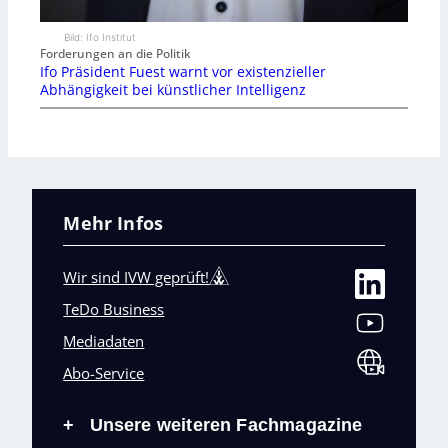
Bild: Ifo Institut
Forderungen an die Politik
Ifo Präsident Fuest warnt vor existenzieller
Abhängigkeit bei künstlicher Intelligenz
Mehr Infos
Wir sind IVW geprüft!
TeDo Business
Mediadaten
Abo-Service
Unsere weiteren Fachmagazine
+