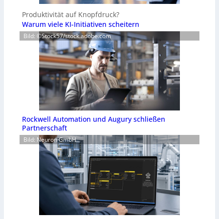
Produktivität auf Knopfdruck?
Warum viele KI-Initiativen scheitern
Bild: ©Stock57/stock.adobe.com
Rockwell Automation und Augury schließen
Partnerschaft
Bild: Neuron GmbH