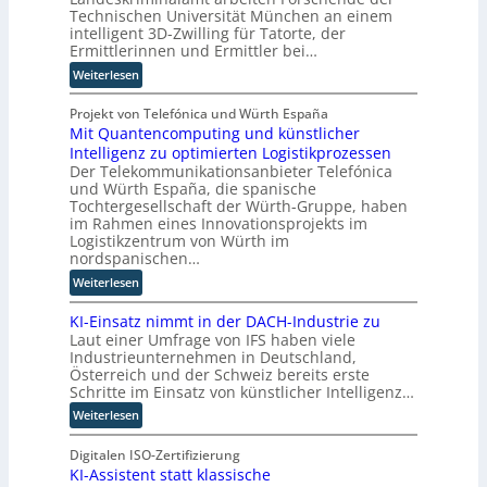
i
n
a
Technischen Universität München an einem
T
s
R
u
intelligent 3D-Zwilling für Tatorte, der
w
i
o
Ermittlerinnen und Ermittler bei…
i
e
u
:
Weiterlesen
e
r
t
E
h
u
e
i
Projekt von Telefónica und Würth España
a
n
r
Mit Quantencomputing und künstlicher
n
u
g
-
Intelligenz zu optimierten Logistikprozessen
3
s
s
H
Der Telekommunikationsanbieter Telefónica
D
w
l
e
und Würth España, die spanische
-
i
ö
r
Tochtergesellschaft der Würth-Gruppe, haben
Z
r
s
s
im Rahmen eines Innovationsprojekts im
w
d
u
t
Logistikzentrum von Würth im
i
n
n
nordspanischen…
e
l
e
g
l
:
Weiterlesen
l
u
e
l
M
i
e
n
e
KI-Einsatz nimmt in der DACH-Industrie zu
i
n
r
r
Laut einer Umfrage von IFS haben viele
t
g
W
n
Industrieunternehmen in Deutschland,
Q
f
a
Österreich und der Schweiz bereits erste
u
ü
Schritte im Einsatz von künstlicher Intelligenz…
g
a
r
o
:
Weiterlesen
n
T
-
K
t
a
C
I
Digitalen ISO-Zertifizierung
e
t
E
KI-Assistent statt klassische
-
n
o