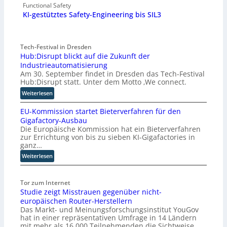
Functional Safety
KI-gestütztes Safety-Engineering bis SIL3
Tech-Festival in Dresden
Hub:Disrupt blickt auf die Zukunft der
Industrieautomatisierung
Am 30. September findet in Dresden das Tech-Festival
Hub:Disrupt statt. Unter dem Motto ‚We connect.
:
Weiterlesen
H
EU-Kommission startet Bieterverfahren für den
u
Gigafactory-Ausbau
b
Die Europäische Kommission hat ein Bieterverfahren
:
zur Errichtung von bis zu sieben KI-Gigafactories in
D
ganz…
i
:
Weiterlesen
s
E
r
U
u
Tor zum Internet
-
p
Studie zeigt Misstrauen gegenüber nicht-
K
t
europäischen Router-Herstellern
o
b
Das Markt- und Meinungsforschungsinstitut YouGov
m
l
hat in einer repräsentativen Umfrage in 14 Ländern
m
i
mit mehr als 16.000 Teilnehmenden die Sichtweise