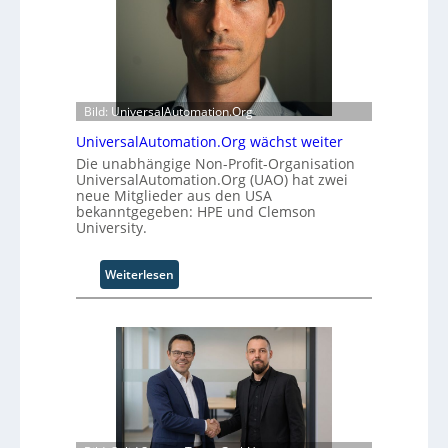
Bild: UniversalAutomation.Org
UniversalAutomation.Org wächst weiter
Die unabhängige Non-Profit-Organisation
UniversalAutomation.Org (UAO) hat zwei
neue Mitglieder aus den USA
bekanntgegeben: HPE und Clemson
University.
:
Weiterlesen
U
n
i
v
e
r
s
a
l