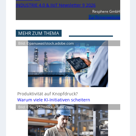
INDUSTRIE 4.0 & IIoT Newsletter 9 2026
Resphere GmbH
Zur Firmenwebsite
MEHR ZUM THEMA
Bild: ©panuwat/stock.adobe.com
Produktivität auf Knopfdruck?
Warum viele KI-Initiativen scheitern
Bild: ©Stock57/stock.adobe.com