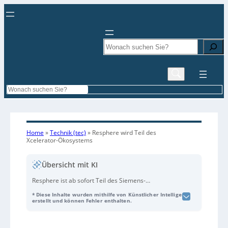
Search
Search
Home
»
Technik (tec)
»
Resphere wird Teil des
Xcelerator-Ökosystems
Übersicht mit KI
Resphere ist ab sofort Teil des Siemens-
Ökosystems „
Siemens Business-Plattform
* Diese Inhalte wurden mithilfe von Künstlicher Intelligenz
Accelerator
“, das Unternehmen
erstellt und können Fehler enthalten.
branchenübergreifend bei der digitalen
Transformation unterstützt. Die
Software