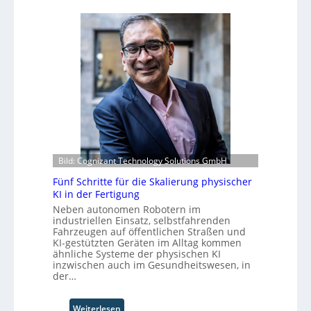
y
s
d
b
E
i
u
c
e
s
o
F
b
s
a
e
y
b
r
s
r
u
t
i
f
e
k
t
m
d
S
v
e
t
o
r
Bild: Cognizant Technology Solutions GmbH
e
n
Z
f
F
Fünf Schritte für die Skalierung physischer
u
a
o
KI in der Fertigung
k
n
r
Neben autonomen Robotern im
u
S
m
industriellen Einsatz, selbstfahrenden
n
c
Fahrzeugen auf öffentlichen Straßen und
w
f
h
KI-gestützten Geräten im Alltag kommen
a
t
ähnliche Systeme der physischen KI
w
y
inzwischen auch im Gesundheitswesen, in
a
s
der…
b
b
z
e
u
:
Weiterlesen
i