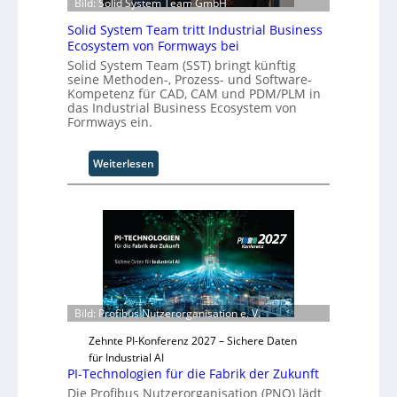
Bild: Solid System Team GmbH
A
Solid System Team tritt Industrial Business
u
Ecosystem von Formways bei
t
o
Solid System Team (SST) bringt künftig
seine Methoden-, Prozess- und Software-
m
Kompetenz für CAD, CAM und PDM/PLM in
a
das Industrial Business Ecosystem von
t
Formways ein.
i
o
:
Weiterlesen
n
S
.
o
O
l
r
i
g
d
w
S
ä
y
c
s
h
Bild: Profibus Nutzerorganisation e. V.
t
s
e
t
Zehnte PI-Konferenz 2027 – Sichere Daten
m
w
für Industrial AI
T
e
PI-Technologien für die Fabrik der Zukunft
e
i
Die Profibus Nutzerorganisation (PNO) lädt