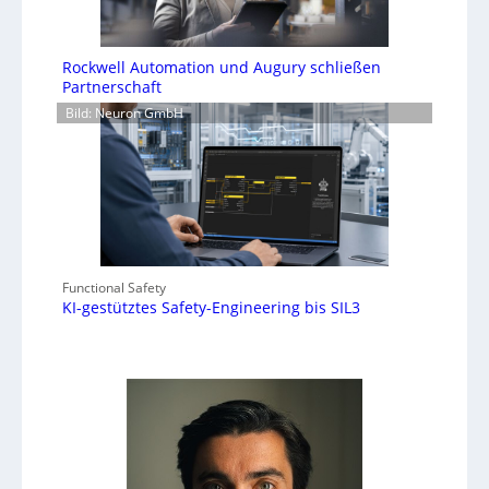
Rockwell Automation und Augury schließen
Partnerschaft
Bild: Neuron GmbH
Functional Safety
KI-gestütztes Safety-Engineering bis SIL3