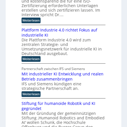
und kostensparend die für eine ISO-
n
p
Zertifizierung erforderlichen Unterlagen
s
u
erstellen und sich zertifizieren lassen. Im
a
t
Interview spricht Dr.…
t
i
:
Weiterlesen
z
n
K
n
I
g
Plattform Industrie 4.0 richtet Fokus auf
-
i
u
industrielle KI
A
m
n
Die Plattform Industrie 4.0 wird zum
s
m
zentralen Strategie- und
s
d
t
i
Umsetzungsnetzwerk für industrielle KI in
k
s
i
Deutschland ausgebaut.
ü
t
n
:
Weiterlesen
n
e
P
d
n
s
l
t
e
Partnerschaft zwischen IFS und Siemens
t
a
s
r
Mit industrieller KI Entwicklung und realen
l
t
t
D
Betrieb zusammenbringen
t
a
i
f
A
IFS und Siemens kündigen eine
t
c
o
t
strategische Partnerschaft an.
C
h
r
k
H
:
Weiterlesen
m
e
l
M
I
-
a
r
i
n
Stiftung für humanoide Robotik und KI
s
I
I
t
d
s
gegründet
n
i
n
u
i
Mit der Gründung der gemeinnützigen
n
d
s
s
t
Stiftung ‚Humanoid Robotics and Embodied
d
t
u
c
e
u
AI‘ wollen Schunk, die Hochschule
r
h
s
s
l
i
Offenburg und die Burger Group den