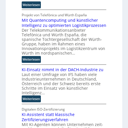
i
s
o
:
Weiterlesen
e
i
u
E
h
e
t
i
Projekt von Telefónica und Würth España
a
r
e
Mit Quantencomputing und künstlicher
n
u
u
r
Intelligenz zu optimierten Logistikprozessen
3
s
n
-
Der Telekommunikationsanbieter
D
w
g
H
Telefónica und Würth España, die
-
i
s
e
spanische Tochtergesellschaft der Würth-
Z
r
l
r
Gruppe, haben im Rahmen eines
w
d
ö
Innovationsprojekts im Logistikzentrum von
s
i
n
s
Würth im nordspanischen…
t
l
e
u
e
:
Weiterlesen
l
u
n
l
M
i
e
g
KI-Einsatz nimmt in der DACH-Industrie zu
l
i
n
r
e
Laut einer Umfrage von IFS haben viele
e
t
g
W
n
Industrieunternehmen in Deutschland,
r
Q
f
a
Österreich und der Schweiz bereits erste
n
u
ü
Schritte im Einsatz von künstlicher
g
a
r
Intelligenz…
o
n
T
-
:
Weiterlesen
t
a
C
K
e
t
E
I
Digitalen ISO-Zertifizierung
n
o
O
KI-Assistent statt klassische
-
c
r
Zertifizierungsverfahren
E
o
t
Mit KI-Agenten können Unternehmen zeit-
i
m
e