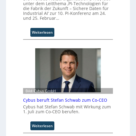
a
t
unter dem Leitthema ‚PI-Technologien für
m
e
die Fabrik der Zukunft – Sichere Daten für
t
r
Industrial AI‘ zur 10. PI-Konferenz am 24.
r
und 25. Februar…
i
t
:
Weiterlesen
t
P
I
I
n
-
d
T
u
e
s
c
t
h
r
n
i
o
a
l
Bild: Cybus GmbH
l
o
B
Cybus beruft Stefan Schwab zum Co-CEO
g
u
Cybus hat Stefan Schwab mit Wirkung zum
i
s
1. Juli zum Co-CEO berufen.
e
i
n
n
f
:
Weiterlesen
e
ü
C
s
r