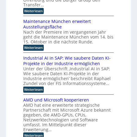
e
t
t
e
l
Transfer…
Z
r
4
r
e
i
:
Weiterlesen
i
.
r
i
S
g
e
0
t
e
t
l
e
r
Maintenance München erweitert
i
i
l
z
i
f
n
Ausstellungsfläche
f
e
c
u
i
Nach der Premiere im vergangenen Jahr
z
t
r
h
z
geht die Maintenance München vom 14. bis
u
K
z
t
i
n
I
15. Oktober in die nächste Runde.
e
u
e
g
E
t
r
:
Weiterlesen
o
f
n
F
u
M
ü
p
t
o
n
a
Industrial AI in SAP: Wie saubere Daten KI-
r
w
t
k
g
i
h
i
Projekte in der Industrie ermöglichen
u
s
i
n
u
c
s
Unter der Überschrift ‚Industrial AI in SAP:
v
t
m
m
k
a
e
Wie saubere Daten KI-Projekte in der
e
a
l
i
u
r
n
Industrie ermöglichen‘ beschreibt Raphael
n
u
f
e
f
a
Zundel von der FIS Informationssysteme…
o
n
i
a
n
r
i
g
n
:
Weiterlesen
h
c
d
t
u
d
I
r
e
e
n
e
u
n
e
M
AMD und Microsoft kooperieren
R
d
s
d
n
n
ü
AMD hat eine erweiterte strategische
o
r
t
u
n
L
b
Partnerschaft mit Microsoft Azure bekannt
e
r
s
c
o
a
o
gegeben, die AMD-GPUs, CPUs,
i
t
h
t
l
e
Netzwerktechnologien und Software
r
g
e
i
e
l
i
umfasst. Im Mittelpunkt dieser
n
i
k
n
l
a
e
Erweiterung…
u
s
B
e
l
r
n
:
e
Weiterlesen
t
K
A