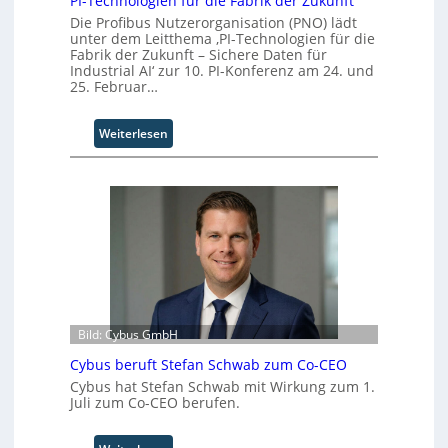
PI-Technologien für die Fabrik der Zukunft
e
t
Die Profibus Nutzerorganisation (PNO) lädt
a
e
unter dem Leitthema ‚PI-Technologien für die
m
Fabrik der Zukunft – Sichere Daten für
r
t
Industrial AI‘ zur 10. PI-Konferenz am 24. und
r
25. Februar…
i
t
:
Weiterlesen
t
P
I
I
n
-
d
T
u
e
s
c
t
h
r
n
i
o
a
l
l
Bild: Cybus GmbH
o
B
g
Cybus beruft Stefan Schwab zum Co-CEO
u
i
s
Cybus hat Stefan Schwab mit Wirkung zum 1.
e
Juli zum Co-CEO berufen.
i
n
n
f
e