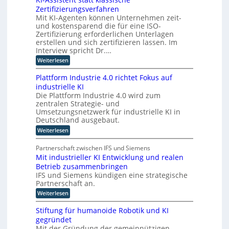
c
r
Zertifizierungsverfahren
E
o
t
Mit KI-Agenten können Unternehmen zeit-
i
m
e
und kostensparend die für eine ISO-
n
p
Zertifizierung erforderlichen Unterlagen
s
u
erstellen und sich zertifizieren lassen. Im
a
t
Interview spricht Dr.…
t
i
:
Weiterlesen
z
n
K
n
I
g
Plattform Industrie 4.0 richtet Fokus auf
-
i
u
industrielle KI
A
m
n
Die Plattform Industrie 4.0 wird zum
s
m
zentralen Strategie- und
s
d
t
i
Umsetzungsnetzwerk für industrielle KI in
k
s
i
Deutschland ausgebaut.
ü
t
n
:
Weiterlesen
n
e
P
d
n
s
l
t
e
Partnerschaft zwischen IFS und Siemens
t
a
s
r
Mit industrieller KI Entwicklung und realen
l
t
t
D
Betrieb zusammenbringen
t
a
i
f
A
IFS und Siemens kündigen eine strategische
t
c
o
t
Partnerschaft an.
C
h
r
k
H
:
Weiterlesen
m
e
l
M
I
-
a
r
i
n
Stiftung für humanoide Robotik und KI
s
I
I
t
d
s
gegründet
n
i
n
u
i
Mit der Gründung der gemeinnützigen
n
d