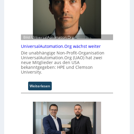
Bild: UniversalAutomation.Org
UniversalAutomation.Org wächst weiter
Die unabhängige Non-Profit-Organisation
UniversalAutomation.Org (UAO) hat zwei
neue Mitglieder aus den USA
bekanntgegeben: HPE und Clemson
University.
:
Weiterlesen
U
n
i
v
e
r
s
a