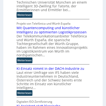
n
a
Technischen Universität München an einem
T
i
R
intelligent 3D-Zwilling für Tatorte, der
u
w
s
o
Ermittlerinnen und Ermittler bei…
i
i
u
:
Weiterlesen
e
e
t
E
h
r
e
i
Projekt von Telefónica und Würth España
a
u
r
Mit Quantencomputing und künstlicher
n
u
n
-
Intelligenz zu optimierten Logistikprozessen
3
s
g
H
Der Telekommunikationsanbieter Telefónica
D
w
s
e
und Würth España, die spanische
-
i
l
r
Tochtergesellschaft der Würth-Gruppe,
Z
r
ö
haben im Rahmen eines Innovationsprojekts
s
w
d
s
im Logistikzentrum von Würth im
t
i
n
nordspanischen…
u
e
l
e
n
l
:
Weiterlesen
l
u
g
l
M
i
e
e
KI-Einsatz nimmt in der DACH-Industrie zu
e
i
n
r
n
Laut einer Umfrage von IFS haben viele
r
t
g
W
Industrieunternehmen in Deutschland,
n
Q
f
a
Österreich und der Schweiz bereits erste
u
ü
Schritte im Einsatz von künstlicher
g
a
r
Intelligenz…
o
n
T
-
:
Weiterlesen
t
a
C
K
e
t
E
I
Digitalen ISO-Zertifizierung
n
o
O
KI-Assistent statt klassische
-