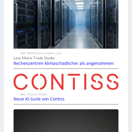
Bild: ©AAA/stock.adobe.com
Laut Allianz Trade-Studie:
Rechenzentren klimaschädlicher als angenommen
Bild: Contiss GmbH
Neue KI-Suite von Contiss