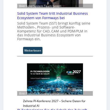
l
Bild: Solid System Team GmbH
A
u
Solid System Team tritt Industrial Business
t
Ecosystem von Formways bei
o
Solid System Team (SST) bringt künftig seine
m
Methoden-, Prozess- und Software-
a
Kompetenz für CAD, CAM und PDM/PLM in
das Industrial Business Ecosystem von
t
Formways ein.
i
o
n
:
Weiterlesen
.
S
O
o
r
l
g
i
w
d
ä
S
c
y
h
s
s
t
Bild: Profibus Nutzerorganisation e. V.
t
e
w
Zehnte PI-Konferenz 2027 – Sichere Daten für
m
e
Industrial AI
T
i