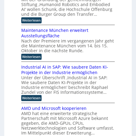
s
s
t
Stiftung ‚Humanoid Robotics and Embodied
d
t
u
c
e
u
AI‘ wollen Schunk, die Hochschule Offenburg
r
h
s
s
l
i
und die Burger Group den Transfer…
e
t
t
e
l
Z
:
Weiterlesen
r
4
r
e
i
S
i
.
r
i
t
g
e
Maintenance München erweitert
0
t
i
e
l
e
r
Ausstellungsfläche
i
f
l
z
i
f
n
Nach der Premiere im vergangenen Jahr geht
t
e
c
u
i
die Maintenance München vom 14. bis 15.
u
z
r
h
z
n
Oktober in die nächste Runde.
K
z
t
i
g
I
e
u
:
Weiterlesen
e
f
E
t
M
r
o
ü
n
F
a
u
Industrial AI in SAP: Wie saubere Daten KI-
r
p
t
o
i
n
h
Projekte in der Industrie ermöglichen
w
t
k
n
g
u
i
Unter der Überschrift ‚Industrial AI in SAP:
u
t
s
i
m
c
s
Wie saubere Daten KI-Projekte in der
e
v
a
m
k
a
n
e
Industrie ermöglichen‘ beschreibt Raphael
n
l
i
u
a
r
Zundel von der FIS Informationssysteme…
o
u
f
e
n
f
i
n
:
Weiterlesen
i
c
a
r
d
g
I
n
e
h
e
t
u
n
d
M
AMD und Microsoft kooperieren
r
R
n
d
e
u
ü
e
AMD hat eine erweiterte strategische
o
d
u
s
n
n
n
b
Partnerschaft mit Microsoft Azure bekannt
r
s
t
c
o
L
gegeben, die AMD-GPUs, CPUs,
e
t
r
h
t
a
o
Netzwerktechnologien und Software umfasst.
r
i
e
i
l
i
e
Im Mittelpunkt dieser Erweiterung…
g
n
k
e
a