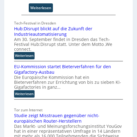
e
z
i
:
Weiterlesen
u
F
m
ü
C
Tech-Festival in Dresden
n
o
Hub:Disrupt blickt auf die Zukunft der
f
-
Industrieautomatisierung
S
C
Am 30. September findet in Dresden das Tech-
c
E
Festival Hub:Disrupt statt. Unter dem Motto ‚We
h
connect.
O
r
:
Weiterlesen
i
H
t
EU-Kommission startet Bieterverfahren für den
u
t
Gigafactory-Ausbau
b
Die Europäische Kommission hat ein
e
:
Bieterverfahren zur Errichtung von bis zu sieben KI-
f
D
Gigafactories in ganz…
i
ü
:
Weiterlesen
s
r
E
r
d
U
u
i
Tor zum Internet
-
p
e
Studie zeigt Misstrauen gegenüber nicht-
K
t
S
europäischen Router-Herstellern
o
b
k
Das Markt- und Meinungsforschungsinstitut YouGov
m
l
a
hat in einer repräsentativen Umfrage in 14 Ländern
m
i
l
mit mehr als 16.000 Teilnehmenden die Sichtweise