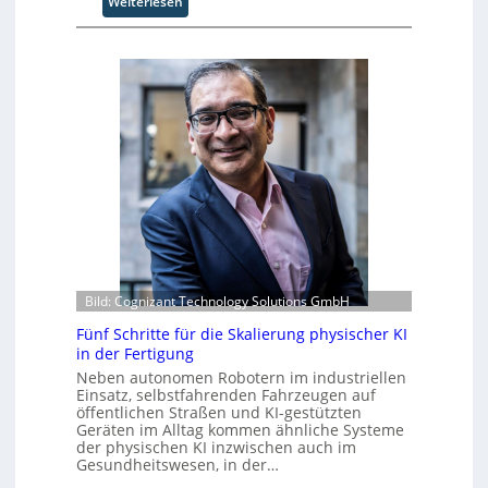
:
Weiterlesen
ü
s
C
r
s
y
d
E
b
i
c
u
e
o
s
F
s
b
a
y
e
b
s
r
r
t
u
i
e
f
k
m
t
d
v
S
e
o
t
r
n
e
Z
Bild: Cognizant Technology Solutions GmbH
F
f
u
o
a
Fünf Schritte für die Skalierung physischer KI
k
r
n
in der Fertigung
u
m
S
Neben autonomen Robotern im industriellen
n
w
c
Einsatz, selbstfahrenden Fahrzeugen auf
f
a
öffentlichen Straßen und KI-gestützten
h
t
y
Geräten im Alltag kommen ähnliche Systeme
w
der physischen KI inzwischen auch im
s
a
Gesundheitswesen, in der…
b
b