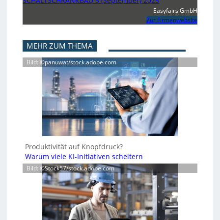
SCHALTSCHRANKBAU 5 (September) 2025
Easyfairs GmbH
Zur Firmenwebsite
MEHR ZUM THEMA
Bild: ©panuwat/stock.adobe.com
Produktivität auf Knopfdruck?
Warum viele KI-Initiativen scheitern
Bild: ©Stock57/stock.adobe.com