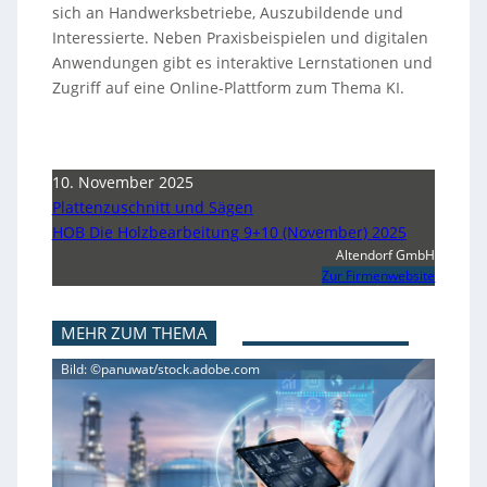
sich an Handwerksbetriebe, Auszubildende und
Interessierte. Neben Praxisbeispielen und digitalen
Anwendungen gibt es interaktive Lernstationen und
Zugriff auf eine Online-Plattform zum Thema KI.
10. November 2025
Plattenzuschnitt und Sägen
HOB Die Holzbearbeitung 9+10 (November) 2025
Altendorf GmbH
Zur Firmenwebsite
MEHR ZUM THEMA
Bild: ©panuwat/stock.adobe.com