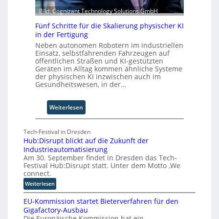
b
t
S
e
Bild: Cognizant Technology Solutions GmbH
c
i
h
Fünf Schritte für die Skalierung physischer KI
w
in der Fertigung
a
Neben autonomen Robotern im industriellen
b
Einsatz, selbstfahrenden Fahrzeugen auf
öffentlichen Straßen und KI-gestützten
z
Geräten im Alltag kommen ähnliche Systeme
u
der physischen KI inzwischen auch im
m
Gesundheitswesen, in der…
C
o
:
Weiterlesen
-
F
C
ü
E
Tech-Festival in Dresden
n
O
Hub:Disrupt blickt auf die Zukunft der
f
Industrieautomatisierung
S
Am 30. September findet in Dresden das Tech-
c
Festival Hub:Disrupt statt. Unter dem Motto ‚We
h
connect.
r
:
Weiterlesen
i
H
t
EU-Kommission startet Bieterverfahren für den
u
t
Gigafactory-Ausbau
b
Die Europäische Kommission hat ein
e
: