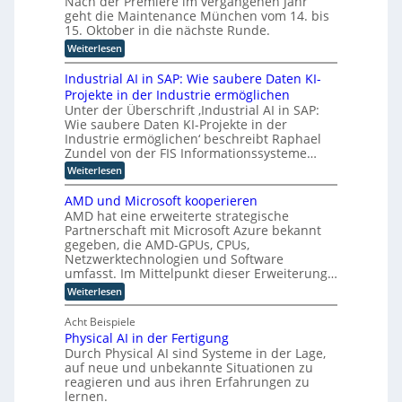
Nach der Premiere im vergangenen Jahr
t
e
c
u
i
geht die Maintenance München vom 14. bis
u
z
r
h
z
n
15. Oktober in die nächste Runde.
K
z
t
i
g
I
e
u
:
Weiterlesen
e
f
E
t
M
r
o
ü
n
F
a
u
Industrial AI in SAP: Wie saubere Daten KI-
r
p
t
o
i
n
h
Projekte in der Industrie ermöglichen
w
t
k
n
g
u
i
Unter der Überschrift ‚Industrial AI in SAP:
u
t
s
i
m
c
s
Wie saubere Daten KI-Projekte in der
e
v
a
m
k
a
n
e
Industrie ermöglichen‘ beschreibt Raphael
n
l
i
u
a
r
Zundel von der FIS Informationssysteme…
o
u
f
e
n
f
i
n
:
Weiterlesen
i
c
a
r
d
g
I
n
e
h
e
t
u
n
d
M
AMD und Microsoft kooperieren
r
R
n
d
e
u
ü
e
AMD hat eine erweiterte strategische
o
d
u
s
n
n
n
b
Partnerschaft mit Microsoft Azure bekannt
r
s
t
c
o
L
gegeben, die AMD-GPUs, CPUs,
e
t
r
h
t
a
o
Netzwerktechnologien und Software
r
i
e
i
l
i
e
umfasst. Im Mittelpunkt dieser Erweiterung…
g
n
k
e
a
l
e
i
:
u
Weiterlesen
n
l
l
r
A
n
s
B
A
e
w
M
d
e
I
Acht Beispiele
t
K
e
D
K
t
i
I
i
Physical AI in der Fertigung
i
u
I
r
n
t
Durch Physical AI sind Systeme in der Lage,
n
g
k
i
S
e
d
auf neue und unbekannte Situationen zu
e
e
p
A
r
M
g
reagieren und aus ihren Erfahrungen zu
b
P
r
t
i
r
z
lernen.
:
A
o