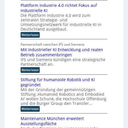
n
I
g
Plattform Industrie 4.0 richtet Fokus auf
-
i
u
industrielle KI
A
m
n
Die Plattform Industrie 4.0 wird zum
s
m
zentralen Strategie- und
s
d
t
i
Umsetzungsnetzwerk für industrielle KI in
k
s
i
Deutschland ausgebaut.
ü
t
n
:
Weiterlesen
n
e
P
d
n
s
l
t
e
Partnerschaft zwischen IFS und Siemens
t
a
s
r
Mit industrieller KI Entwicklung und realen
l
t
t
D
Betrieb zusammenbringen
t
a
i
f
A
IFS und Siemens kündigen eine strategische
t
c
o
t
Partnerschaft an.
C
h
r
k
H
:
Weiterlesen
m
e
l
M
I
-
a
r
i
n
Stiftung für humanoide Robotik und KI
s
I
I
t
d
s
gegründet
n
i
n
u
i
Mit der Gründung der gemeinnützigen
n
d
s
s
t
Stiftung ‚Humanoid Robotics and Embodied
d
t
u
c
e
u
AI‘ wollen Schunk, die Hochschule Offenburg
r
h
s
s
l
i
und die Burger Group den Transfer…
e
t
t
e
l
Z
:
Weiterlesen
r
4
r
e
i
S
i
.
r
i
t
g
e
Maintenance München erweitert
0
t
i
e
l
e
r
Ausstellungsfläche
i
f
l
z
i
f
n