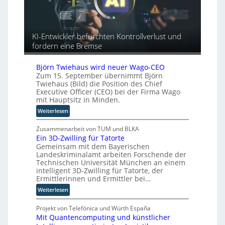
a
r
n
u
c
u
a
r
t
n
h
o
o
g
e
p
KI-Entwickler befürchten Kontrollverlust und
r
A
ä
fordern eine Bremse
y
u
i
-
t
s
A
Björn Twiehaus wird neuer Wago-CEO
o
c
u
Zum 15. September übernimmt Björn
m
h
s
Twiehaus (Bild) die Position des Chief
a
e
Executive Officer (CEO) bei der Firma Wago
b
t
n
mit Hauptsitz in Minden.
a
i
R
u
:
Weiterlesen
s
o
B
i
u
j
Zusammenarbeit von TUM und BLKA
e
t
Ein 3D-Zwilling für Tatorte
ö
r
e
Gemeinsam mit dem Bayerischen
r
u
r
Landeskriminalamt arbeiten Forschende der
n
n
-
Technischen Universität München an einem
T
g
intelligent 3D-Zwilling für Tatorte, der
H
w
s
Ermittlerinnen und Ermittler bei…
e
i
l
r
:
Weiterlesen
e
ö
s
E
h
s
t
i
Projekt von Telefónica und Würth España
a
u
e
Mit Quantencomputing und künstlicher
n
u
n
l