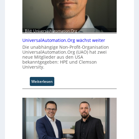
Bild: UniversalAutomation.Org
UniversalAutomation.Org wächst weiter
Die unabhängige Non-Profit-Organisation
UniversalAutomation.Org (UAO) hat zwei
neue Mitglieder aus den USA
bekanntgegeben: HPE und Clemson
University.
:
Weiterlesen
U
n
i
v
e
r
s
a
l