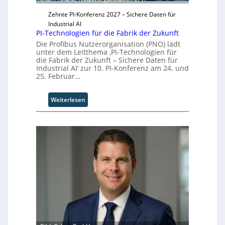
T
e
e
Zehnte PI-Konferenz 2027 – Sichere Daten für
r
a
Industrial AI
m
PI-Technologien für die Fabrik der Zukunft
t
Die Profibus Nutzerorganisation (PNO) lädt
r
unter dem Leitthema ‚PI-Technologien für
die Fabrik der Zukunft – Sichere Daten für
i
Industrial AI‘ zur 10. PI-Konferenz am 24. und
t
25. Februar…
t
I
n
:
Weiterlesen
d
P
u
I
s
-
t
T
r
e
i
c
a
h
l
n
B
o
u
l
s
o
i
g
n
i