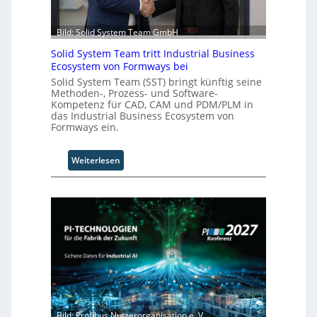
A
u
t
Bild: Solid System Team GmbH
o
Solid System Team tritt Industrial Business
m
Ecosystem von Formways bei
a
Solid System Team (SST) bringt künftig seine
t
Methoden-, Prozess- und Software-
i
Kompetenz für CAD, CAM und PDM/PLM in
o
das Industrial Business Ecosystem von
n
Formways ein.
.
O
:
Weiterlesen
r
S
g
o
w
l
ä
i
c
d
h
S
s
y
t
s
w
t
e
e
i
m
t
Bild: Profibus Nutzerorganisation e. V.