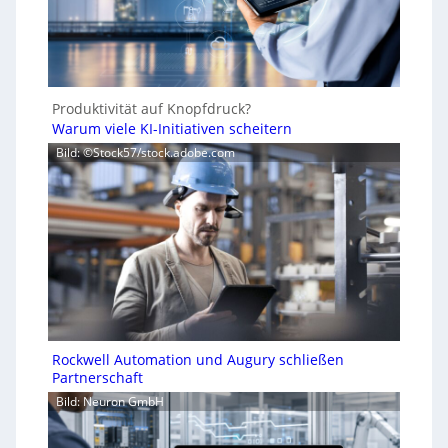
Produktivität auf Knopfdruck?
Warum viele KI-Initiativen scheitern
Bild: ©Stock57/stock.adobe.com
Rockwell Automation und Augury schließen
Partnerschaft
Bild: Neuron GmbH