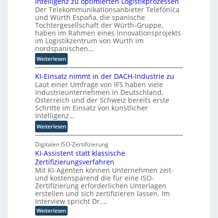
Intelligenz zu optimierten Logistikprozessen
3
s
g
l
Der Telekommunikationsanbieter Telefónica
D
w
e
und Würth España, die spanische
e
-
i
n
Tochtergesellschaft der Würth-Gruppe,
r
Z
r
haben im Rahmen eines Innovationsprojekts
n
w
d
im Logistikzentrum von Würth im
i
n
nordspanischen…
l
e
:
Weiterlesen
l
u
M
i
e
KI-Einsatz nimmt in der DACH-Industrie zu
i
n
r
Laut einer Umfrage von IFS haben viele
t
g
W
Industrieunternehmen in Deutschland,
Q
f
a
Österreich und der Schweiz bereits erste
u
ü
Schritte im Einsatz von künstlicher
g
a
r
Intelligenz…
o
n
T
-
:
Weiterlesen
t
a
C
K
e
t
E
I
Digitalen ISO-Zertifizierung
n
o
O
KI-Assistent statt klassische
-
c
r
Zertifizierungsverfahren
E
o
t
Mit KI-Agenten können Unternehmen zeit-
i
m
e
und kostensparend die für eine ISO-
n
p
Zertifizierung erforderlichen Unterlagen
s
u
erstellen und sich zertifizieren lassen. Im
a
t
Interview spricht Dr.…
t
i
:
Weiterlesen
z
n
K