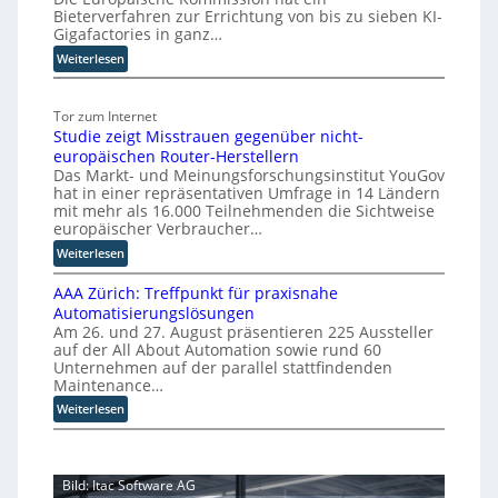
Bieterverfahren zur Errichtung von bis zu sieben KI-
f
D
Gigafactories in ganz…
i
ü
:
Weiterlesen
s
r
E
r
d
U
u
i
Tor zum Internet
-
p
e
Studie zeigt Misstrauen gegenüber nicht-
K
t
S
europäischen Router-Herstellern
o
b
k
Das Markt- und Meinungsforschungsinstitut YouGov
m
l
a
hat in einer repräsentativen Umfrage in 14 Ländern
m
i
l
mit mehr als 16.000 Teilnehmenden die Sichtweise
i
c
europäischer Verbraucher…
i
s
k
e
:
Weiterlesen
s
t
r
S
i
a
AAA Zürich: Treffpunkt für praxisnahe
t
u
o
u
Automatisierungslösungen
u
n
n
f
Am 26. und 27. August präsentieren 225 Aussteller
d
g
s
d
auf der All About Automation sowie rund 60
i
p
t
i
Unternehmen auf der parallel stattfindenden
e
a
h
e
Maintenance…
z
r
y
Z
:
Weiterlesen
e
t
u
s
A
i
e
k
i
A
g
t
u
s
A
t
B
n
c
Bild: Itac Software AG
Z
M
i