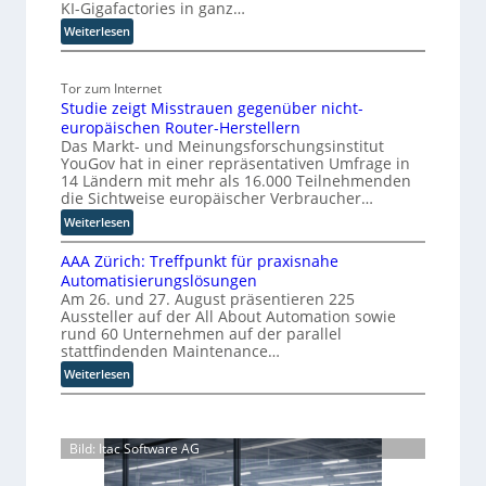
KI-Gigafactories in ganz…
i
ü
:
Weiterlesen
s
r
E
r
d
U
u
i
Tor zum Internet
-
p
e
Studie zeigt Misstrauen gegenüber nicht-
K
t
S
europäischen Router-Herstellern
o
b
k
Das Markt- und Meinungsforschungsinstitut
m
l
a
YouGov hat in einer repräsentativen Umfrage in
m
i
l
14 Ländern mit mehr als 16.000 Teilnehmenden
i
c
die Sichtweise europäischer Verbraucher…
i
s
k
e
:
Weiterlesen
s
t
r
S
i
a
AAA Zürich: Treffpunkt für praxisnahe
t
u
o
u
Automatisierungslösungen
u
n
n
f
Am 26. und 27. August präsentieren 225
d
g
s
d
Aussteller auf der All About Automation sowie
i
p
t
i
rund 60 Unternehmen auf der parallel
e
a
h
e
stattfindenden Maintenance…
z
r
y
Z
:
Weiterlesen
e
t
u
s
A
i
e
k
i
A
g
t
u
s
A
t
B
n
c
Bild: Itac Software AG
Z
M
i
f
h
ü
i
e
t