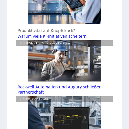
Produktivität auf Knopfdruck?
Warum viele KI-Initiativen scheitern
Bild: ©Stock57/stock.adobe.com
Rockwell Automation und Augury schließen
Partnerschaft
Bild: Neuron GmbH