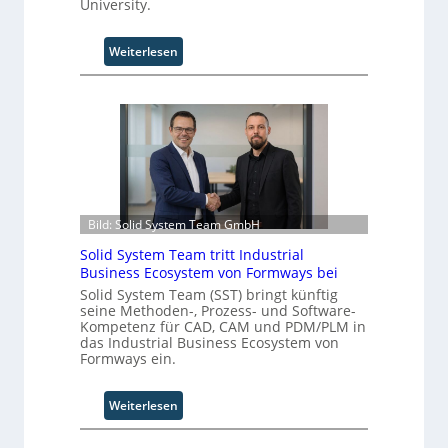
University.
:
Weiterlesen
U
n
i
v
e
r
s
a
l
Bild: Solid System Team GmbH
A
Solid System Team tritt Industrial
u
Business Ecosystem von Formways bei
t
Solid System Team (SST) bringt künftig
o
seine Methoden-, Prozess- und Software-
m
Kompetenz für CAD, CAM und PDM/PLM in
a
das Industrial Business Ecosystem von
t
Formways ein.
i
o
:
Weiterlesen
n
S
.
o