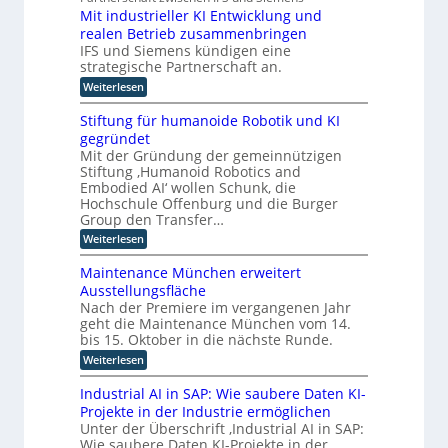
t
a
s
r
Mit industrieller KI Entwicklung und
l
t
t
D
realen Betrieb zusammenbringen
t
a
i
f
A
IFS und Siemens kündigen eine
t
c
o
t
strategische Partnerschaft an.
C
h
r
k
H
:
Weiterlesen
m
e
l
M
I
-
a
r
i
n
Stiftung für humanoide Robotik und KI
s
I
I
t
d
s
gegründet
n
i
n
u
i
Mit der Gründung der gemeinnützigen
n
d
s
s
t
Stiftung ‚Humanoid Robotics and
d
t
u
c
e
u
Embodied AI‘ wollen Schunk, die
r
h
s
s
l
i
Hochschule Offenburg und die Burger
e
t
t
e
l
Group den Transfer…
Z
r
4
r
e
i
:
Weiterlesen
i
.
r
i
S
g
e
0
t
e
t
l
e
r
Maintenance München erweitert
i
i
l
z
i
f
n
Ausstellungsfläche
f
e
c
u
i
Nach der Premiere im vergangenen Jahr
z
t
r
h
z
geht die Maintenance München vom 14.
u
K
z
t
i
n
I
bis 15. Oktober in die nächste Runde.
e
u
e
g
E
t
r
:
Weiterlesen
o
f
n
F
u
M
ü
p
t
o
n
a
Industrial AI in SAP: Wie saubere Daten KI-
r
w
t
k
g
i
h
i
Projekte in der Industrie ermöglichen
u
s
i
n
u
c
s
Unter der Überschrift ‚Industrial AI in SAP:
v
t
m
m
k
a
e
Wie saubere Daten KI-Projekte in der
e
a