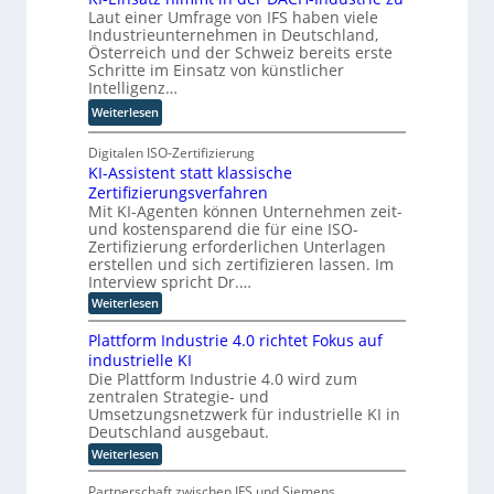
g
e
W
e
Laut einer Umfrage von IFS haben viele
t
f
n
a
r
Industrieunternehmen in Deutschland,
Q
ü
g
Österreich und der Schweiz bereits erste
n
u
r
Schritte im Einsatz von künstlicher
o
a
T
Intelligenz…
-
n
a
C
:
Weiterlesen
t
t
E
K
e
o
O
I
Digitalen ISO-Zertifizierung
n
r
KI-Assistent statt klassische
-
c
t
Zertifizierungsverfahren
E
o
e
Mit KI-Agenten können Unternehmen zeit-
i
m
und kostensparend die für eine ISO-
n
p
Zertifizierung erforderlichen Unterlagen
s
u
erstellen und sich zertifizieren lassen. Im
a
t
Interview spricht Dr.…
t
i
:
Weiterlesen
z
n
K
n
I
g
Plattform Industrie 4.0 richtet Fokus auf
-
i
u
industrielle KI
A
m
n
Die Plattform Industrie 4.0 wird zum
s
m
zentralen Strategie- und
s
d
t
i
Umsetzungsnetzwerk für industrielle KI in
k
s
i
Deutschland ausgebaut.
ü
t
n
:
Weiterlesen
n
e
P
d
n
s
l
t
e
Partnerschaft zwischen IFS und Siemens