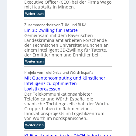
Executive Officer (CEO) bei der Firma Wago
a
r
t
n
mit Hauptsitz in Minden.
h
o
o
g
e
:
Weiterlesen
p
r
A
B
ä
y
u
j
Zusammenarbeit von TUM und BLKA
i
-
t
Ein 3D-Zwilling für Tatorte
ö
s
A
o
Gemeinsam mit dem Bayerischen
r
c
u
Landeskriminalamt arbeiten Forschende
m
n
h
s
der Technischen Universität München an
a
T
e
b
einem intelligent 3D-Zwilling für Tatorte,
t
w
n
a
der Ermittlerinnen und Ermittler bei…
i
i
R
u
:
Weiterlesen
s
e
o
E
i
h
u
i
Projekt von Telefónica und Würth España
e
a
t
Mit Quantencomputing und künstlicher
n
r
u
e
Intelligenz zu optimierten
3
u
s
r
Logistikprozessen
D
n
w
-
Der Telekommunikationsanbieter
-
g
i
H
Telefónica und Würth España, die
Z
s
r
e
spanische Tochtergesellschaft der Würth-
w
l
d
r
Gruppe, haben im Rahmen eines
i
ö
n
s
Innovationsprojekts im Logistikzentrum
l
s
e
t
von Würth im nordspanischen…
l
u
u
e
:
Weiterlesen
i
n
e
l
M
n
g
r
l
KI-Einsatz nimmt in der DACH-Industrie zu
i