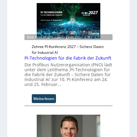
O
l
r
i
g
d
w
S
ä
y
c
s
h
Bild: Profibus Nutzerorganisation e. V.
t
s
e
Zehnte PI-Konferenz 2027 – Sichere Daten
t
m
für Industrial AI
w
T
PI-Technologien für die Fabrik der Zukunft
e
e
Die Profibus Nutzerorganisation (PNO) lädt
i
a
unter dem Leitthema ‚PI-Technologien für
t
m
die Fabrik der Zukunft – Sichere Daten für
e
Industrial AI‘ zur 10. PI-Konferenz am 24.
t
r
und 25. Februar…
r
i
t
:
Weiterlesen
t
P
I
I
n
-
d
T
u
e
s
c