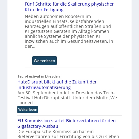
n
f
Fünf Schritte für die Skalierung physischer
Z
F
KI in der Fertigung
a
u
o
n
Neben autonomen Robotern im
k
r
industriellen Einsatz, selbstfahrenden
S
u
Fahrzeugen auf öffentlichen Straßen und
m
c
n
KI-gestützten Geräten im Alltag kommen
w
h
f
ähnliche Systeme der physischen KI
a
w
t
inzwischen auch im Gesundheitswesen, in
y
a
der…
s
b
b
z
:
Weiterlesen
e
u
F
i
m
ü
C
Tech-Festival in Dresden
n
o
Hub:Disrupt blickt auf die Zukunft der
f
-
Industrieautomatisierung
S
C
Am 30. September findet in Dresden das Tech-
c
Festival Hub:Disrupt statt. Unter dem Motto ‚We
E
h
connect.
O
r
:
Weiterlesen
i
H
t
EU-Kommission startet Bieterverfahren für den
u
t
Gigafactory-Ausbau
b
Die Europäische Kommission hat ein
e
:
Bieterverfahren zur Errichtung von bis zu sieben
f
D