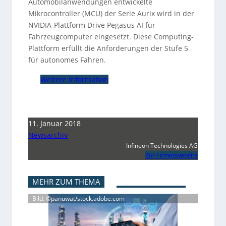
Automobilanwendungen entwickelte
Mikrocontroller (MCU) der Serie Aurix wird in der
NVIDIA-Plattform Drive Pegasus AI für
Fahrzeugcomputer eingesetzt. Diese Computing-
Plattform erfüllt die Anforderungen der Stufe 5
für autonomes Fahren.
Weitere Information
11. Januar 2018
Newsarchiv
Infineon Technologies AG
Zur Firmenwebsite
MEHR ZUM THEMA
Bild: ©panuwat/stock.adobe.com