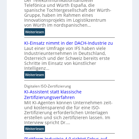
Der Telekommunikationsanbieter
l
i
Telefónica und Würth España, die
e
Z
e
r
spanische Tochtergesellschaft der Würth-
n
w
r
d
Gruppe, haben im Rahmen eines
i
n
n
Innovationsprojekts im Logistikzentrum
l
e
von Würth im nordspanischen…
l
u
:
Weiterlesen
i
e
M
n
r
KI-Einsatz nimmt in der DACH-Industrie zu
i
g
W
Laut einer Umfrage von IFS haben viele
t
f
a
Industrieunternehmen in Deutschland,
Q
ü
g
Österreich und der Schweiz bereits erste
u
r
Schritte im Einsatz von künstlicher
o
a
T
Intelligenz…
-
n
a
C
:
Weiterlesen
t
t
E
K
e
o
O
I
Digitalen ISO-Zertifizierung
n
r
KI-Assistent statt klassische
-
c
t
Zertifizierungsverfahren
E
o
e
Mit KI-Agenten können Unternehmen zeit-
i
m
und kostensparend die für eine ISO-
n
p
Zertifizierung erforderlichen Unterlagen
s
u
erstellen und sich zertifizieren lassen. Im
a
t
Interview spricht Dr.…
t
i
:
Weiterlesen
z
n
K
n
I
g
Plattform Industrie 4.0 richtet Fokus auf