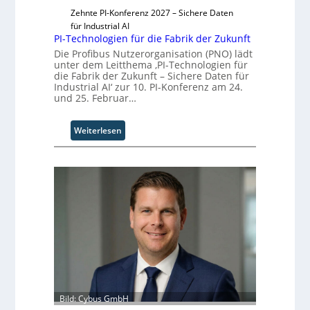
T
e
Zehnte PI-Konferenz 2027 – Sichere Daten
e
r
für Industrial AI
a
PI-Technologien für die Fabrik der Zukunft
m
Die Profibus Nutzerorganisation (PNO) lädt
t
unter dem Leitthema ‚PI-Technologien für
r
die Fabrik der Zukunft – Sichere Daten für
i
Industrial AI‘ zur 10. PI-Konferenz am 24.
t
und 25. Februar…
t
I
:
Weiterlesen
n
P
d
I
u
-
s
T
t
e
r
c
i
h
a
n
l
o
B
l
u
o
s
g
i
Bild: Cybus GmbH
i
n