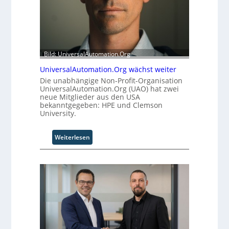
Bild: UniversalAutomation.Org
UniversalAutomation.Org wächst weiter
Die unabhängige Non-Profit-Organisation
UniversalAutomation.Org (UAO) hat zwei
neue Mitglieder aus den USA
bekanntgegeben: HPE und Clemson
University.
:
Weiterlesen
U
n
i
v
e
r
s
a
l