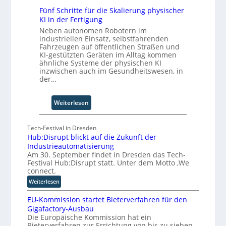
c
e
Fünf Schritte für die Skalierung physischer
h
KI in der Fertigung
i
w
Neben autonomen Robotern im
a
industriellen Einsatz, selbstfahrenden
b
Fahrzeugen auf öffentlichen Straßen und
z
KI-gestützten Geräten im Alltag kommen
ähnliche Systeme der physischen KI
u
inzwischen auch im Gesundheitswesen, in
m
der…
C
o
-
:
Weiterlesen
C
F
E
ü
Tech-Festival in Dresden
O
n
Hub:Disrupt blickt auf die Zukunft der
f
Industrieautomatisierung
S
Am 30. September findet in Dresden das Tech-
c
Festival Hub:Disrupt statt. Unter dem Motto ‚We
h
connect.
r
:
Weiterlesen
i
H
t
EU-Kommission startet Bieterverfahren für den
u
t
Gigafactory-Ausbau
b
Die Europäische Kommission hat ein
e
:
Bieterverfahren zur Errichtung von bis zu sieben