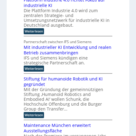
-
i
u
industrielle KI
A
m
n
Die Plattform Industrie 4.0 wird zum
s
m
zentralen Strategie- und
s
d
t
i
Umsetzungsnetzwerk für industrielle KI in
k
s
i
Deutschland ausgebaut.
ü
t
n
:
Weiterlesen
n
e
P
d
n
s
l
t
e
Partnerschaft zwischen IFS und Siemens
t
a
s
r
Mit industrieller KI Entwicklung und realen
l
t
t
D
Betrieb zusammenbringen
t
a
i
f
A
IFS und Siemens kündigen eine
t
c
o
t
strategische Partnerschaft an.
C
h
r
k
H
:
Weiterlesen
m
e
l
M
I
-
a
r
i
n
Stiftung für humanoide Robotik und KI
s
I
I
t
d
s
gegründet
n
i
n
u
i
Mit der Gründung der gemeinnützigen
n
d
s
s
t
Stiftung ‚Humanoid Robotics and
d
t
u
c
e
u
Embodied AI‘ wollen Schunk, die
r
h
s
s
l
i
Hochschule Offenburg und die Burger
e
t
t
e
l
Group den Transfer…
Z
r
4
r
e
i
:
Weiterlesen
i
.
r
i
S
g
e
0
t
e
t
l
e
r
Maintenance München erweitert
i
i
l
z
i
f
n
Ausstellungsfläche
f
e
c
u
i
Nach der Premiere im vergangenen Jahr
z
t