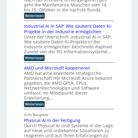
r
h
z
geht die Maintenance München vom 14.
u
K
z
t
i
n
I
bis 15. Oktober in die nächste Runde.
e
u
e
g
E
t
r
:
Weiterlesen
o
f
n
F
u
M
ü
p
t
o
n
a
Industrial AI in SAP: Wie saubere Daten KI-
r
w
t
k
g
i
h
i
Projekte in der Industrie ermöglichen
u
s
i
n
u
c
s
Unter der Überschrift ‚Industrial AI in SAP:
v
t
m
m
k
a
e
Wie saubere Daten KI-Projekte in der
e
a
l
i
u
r
n
Industrie ermöglichen‘ beschreibt Raphael
n
u
f
e
f
a
Zundel von der FIS Informationssysteme…
o
n
i
a
n
r
i
g
n
:
Weiterlesen
h
c
d
t
u
d
I
r
e
e
n
e
u
n
e
M
AMD und Microsoft kooperieren
R
d
s
d
n
n
ü
AMD hat eine erweiterte strategische
o
r
t
u
n
L
b
Partnerschaft mit Microsoft Azure bekannt
e
r
s
c
o
a
o
gegeben, die AMD-GPUs, CPUs,
i
t
h
t
l
e
Netzwerktechnologien und Software
r
g
e
i
e
l
i
umfasst. Im Mittelpunkt dieser
n
i
k
n
l
a
e
Erweiterung…
u
s
B
e
l
r
n
:
e
Weiterlesen
t
K
A
w
d
A
t
I
I
i
e
K
M
r
i
Acht Beispiele
i
k
I
D
i
n
t
Physical AI in der Fertigung
g
u
e
p
S
e
Durch Physical AI sind Systeme in der Lage,
e
n
b
A
r
r
g
d
z
auf neue und unbekannte Situationen zu
P
t
o
r
M
u
reagieren und aus ihren Erfahrungen zu
:
A
ü
z