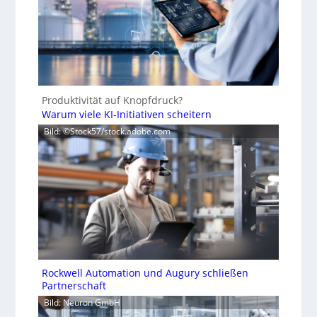
Produktivität auf Knopfdruck?
Warum viele KI-Initiativen scheitern
Bild: ©Stock57/stock.adobe.com
Rockwell Automation und Augury schließen
Partnerschaft
Bild: Neuron GmbH