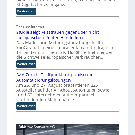
f
D
KI-Gigafactories in ganz…
i
ü
:
Weiterlesen
s
r
E
r
d
U
u
i
Tor zum Internet
-
p
e
Studie zeigt Misstrauen gegenüber nicht-
K
t
S
europäischen Router-Herstellern
o
b
k
Das Markt- und Meinungsforschungsinstitut
m
l
a
YouGov hat in einer repräsentativen Umfrage in
m
i
l
14 Ländern mit mehr als 16.000 Teilnehmenden
i
c
die Sichtweise europäischer Verbraucher…
i
s
k
e
:
Weiterlesen
s
t
r
S
i
a
AAA Zürich: Treffpunkt für praxisnahe
t
u
o
u
Automatisierungslösungen
u
n
n
f
Am 26. und 27. August präsentieren 225
d
g
s
d
Aussteller auf der All About Automation sowie
i
p
t
i
rund 60 Unternehmen auf der parallel
e
a
h
e
stattfindenden Maintenance…
z
r
y
Z
:
Weiterlesen
e
t
u
s
A
i
e
k
i
A
g
t
u
s
A
t
B
n
c
Bild: Itac Software AG
Z
M
i
f
h
ü
i