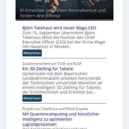
c
u
a
r
t
n
h
KI-Entwickler befürchten Kontrollverlust und
o
o
g
e
fordern eine Bremse
p
r
A
ä
y
u
i
-
Björn Twiehaus wird neuer Wago-CEO
t
s
A
Zum 15. September übernimmt Björn
o
c
Twiehaus (Bild) die Position des Chief
u
m
h
Executive Officer (CEO) bei der Firma Wago
s
a
mit Hauptsitz in Minden.
e
b
t
n
:
a
Weiterlesen
i
R
B
u
s
o
j
Zusammenarbeit von TUM und BLKA
i
u
Ein 3D-Zwilling für Tatorte
ö
e
t
Gemeinsam mit dem Bayerischen
r
r
e
Landeskriminalamt arbeiten Forschende
n
u
der Technischen Universität München an
r
T
n
einem intelligent 3D-Zwilling für Tatorte,
-
w
der Ermittlerinnen und Ermittler bei…
g
H
i
s
:
e
Weiterlesen
e
l
E
r
h
ö
i
s
Projekt von Telefónica und Würth España
a
s
Mit Quantencomputing und künstlicher
n
t
u
u
Intelligenz zu optimierten
3
e
s
n
Logistikprozessen
D
l
w
g
-