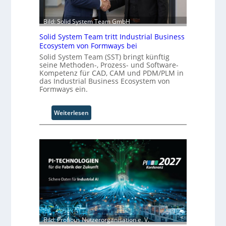
A
u
Bild: Solid System Team GmbH
t
o
Solid System Team tritt Industrial Business
m
Ecosystem von Formways bei
a
Solid System Team (SST) bringt künftig
t
seine Methoden-, Prozess- und Software-
i
Kompetenz für CAD, CAM und PDM/PLM in
das Industrial Business Ecosystem von
o
Formways ein.
n
.
O
:
Weiterlesen
r
S
g
o
w
l
ä
i
c
d
h
S
s
y
t
s
w
t
e
e
i
m
Bild: Profibus Nutzerorganisation e. V.
t