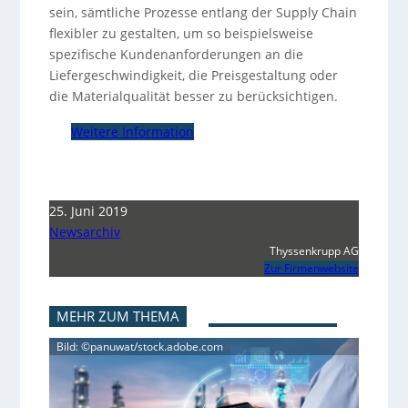
sein, sämtliche Prozesse entlang der Supply Chain
flexibler zu gestalten, um so beispielsweise
spezifische Kundenanforderungen an die
Liefergeschwindigkeit, die Preisgestaltung oder
die Materialqualität besser zu berücksichtigen.
Weitere Information
25. Juni 2019
Newsarchiv
Thyssenkrupp AG
Zur Firmenwebsite
MEHR ZUM THEMA
Bild: ©panuwat/stock.adobe.com