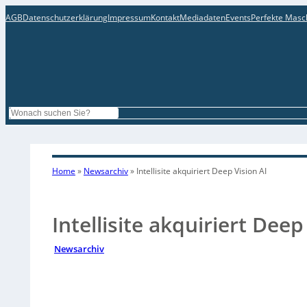
AGB
Datenschutzerklärung
Impressum
Kontakt
Mediadaten
Events
Perfekte Masc
Search
Home
»
Newsarchiv
»
Intellisite akquiriert Deep Vision AI
Intellisite akquiriert Deep
Newsarchiv