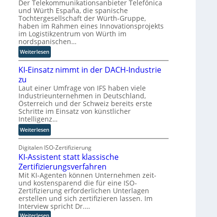
i
Der Telekommunikationsanbieter Telefónica
e
e
Z
r
und Würth España, die spanische
r
n
w
Tochtergesellschaft der Würth-Gruppe,
d
n
haben im Rahmen eines Innovationsprojekts
i
n
im Logistikzentrum von Würth im
l
e
nordspanischen…
l
u
:
i
Weiterlesen
e
M
n
r
KI-Einsatz nimmt in der DACH-Industrie
i
g
W
t
f
zu
a
Q
ü
Laut einer Umfrage von IFS haben viele
g
Industrieunternehmen in Deutschland,
u
r
o
Österreich und der Schweiz bereits erste
a
T
-
Schritte im Einsatz von künstlicher
n
a
C
Intelligenz…
t
t
E
:
Weiterlesen
e
o
O
K
n
r
I
Digitalen ISO-Zertifizierung
c
t
KI-Assistent statt klassische
-
o
e
E
m
Zertifizierungsverfahren
i
p
Mit KI-Agenten können Unternehmen zeit-
n
und kostensparend die für eine ISO-
u
Zertifizierung erforderlichen Unterlagen
s
t
erstellen und sich zertifizieren lassen. Im
a
i
Interview spricht Dr.…
t
n
:
Weiterlesen
z
g