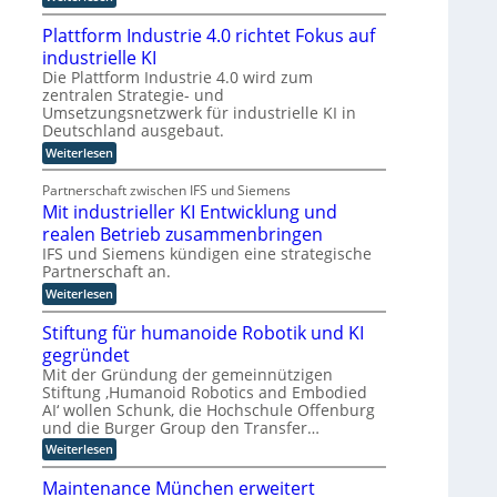
K
n
u
I
Plattform Industrie 4.0 richtet Fokus auf
i
n
-
industrielle KI
A
m
d
s
Die Plattform Industrie 4.0 wird zum
m
k
s
zentralen Strategie- und
t
ü
i
Umsetzungsnetzwerk für industrielle KI in
i
s
n
Deutschland ausgebaut.
t
n
s
e
:
Weiterlesen
d
t
n
P
e
l
t
l
Partnerschaft zwischen IFS und Siemens
s
a
r
i
Mit industrieller KI Entwicklung und
t
t
D
c
a
t
realen Betrieb zusammenbringen
A
h
t
f
IFS und Siemens kündigen eine strategische
C
t
e
o
Partnerschaft an.
k
r
H
r
l
m
:
Weiterlesen
-
I
a
I
M
I
n
s
n
i
Stiftung für humanoide Robotik und KI
s
d
n
t
t
gegründet
i
u
i
d
e
s
s
n
Mit der Gründung der gemeinnützigen
u
l
c
t
d
Stiftung ‚Humanoid Robotics and Embodied
s
h
l
r
u
AI‘ wollen Schunk, die Hochschule Offenburg
e
i
s
t
i
und die Burger Group den Transfer…
Z
e
t
r
g
e
4
r
:
Weiterlesen
i
e
r
.
i
S
t
0
e
e
t
n
Maintenance München erweitert
i
r
l
i