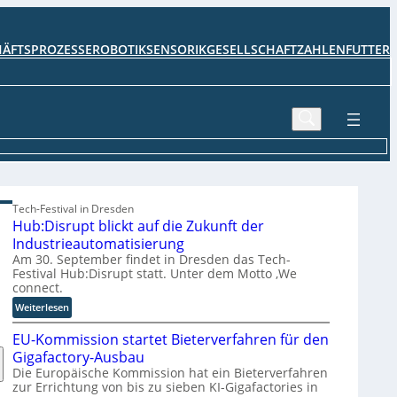
HÄFTSPROZESSE
ROBOTIK
SENSORIK
GESELLSCHAFT
ZAHLENFUTTER
Tech-Festival in Dresden
Hub:Disrupt blickt auf die Zukunft der
Industrieautomatisierung
Am 30. September findet in Dresden das Tech-
Festival Hub:Disrupt statt. Unter dem Motto ‚We
connect.
:
Weiterlesen
H
EU-Kommission startet Bieterverfahren für den
u
b
Gigafactory-Ausbau
:
Die Europäische Kommission hat ein Bieterverfahren
zur Errichtung von bis zu sieben KI-Gigafactories in
D