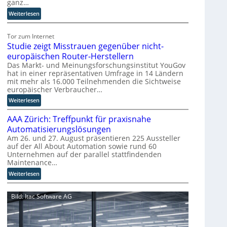
ganz…
i
s
:
Weiterlesen
r
E
u
U
Tor zum Internet
p
-
Studie zeigt Misstrauen gegenüber nicht-
t
K
europäischen Router-Herstellern
b
o
Das Markt- und Meinungsforschungsinstitut YouGov
l
m
hat in einer repräsentativen Umfrage in 14 Ländern
i
m
mit mehr als 16.000 Teilnehmenden die Sichtweise
c
i
europäischer Verbraucher…
k
s
:
Weiterlesen
t
s
S
a
i
AAA Zürich: Treffpunkt für praxisnahe
t
u
o
u
Automatisierungslösungen
f
n
d
Am 26. und 27. August präsentieren 225 Aussteller
d
s
auf der All About Automation sowie rund 60
i
i
t
Unternehmen auf der parallel stattfindenden
e
e
a
Maintenance…
z
Z
r
e
:
Weiterlesen
u
t
i
A
k
e
g
A
u
t
Bild: Itac Software AG
t
A
n
B
M
Z
f
i
i
ü
t
e