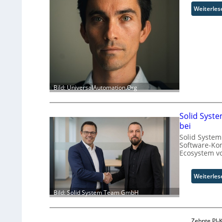
Weiterles
Bild: UniversalAutomation.Org
Solid Syst
bei
Solid System
Software-Ko
Ecosystem v
Weiterles
Bild: Solid System Team GmbH
Zehnte PI-K