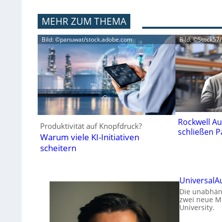
MEHR ZUM THEMA
Bild: ©panuwat/stock.adobe.com
Bild: ©Stock57
Rockwell A
Produktivität auf Knopfdruck?
schließen P
Warum viele KI-Initiativen
scheitern
UniversalA
Die unabhäng
zwei neue M
University.