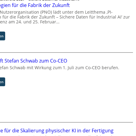
d
g
gien für die Fabrik der Zukunft
S
w
 Nutzerorganisation (PNO) lädt unter dem Leitthema ‚PI-
y
ä
für die Fabrik der Zukunft – Sichere Daten für Industrial AI‘ zur
s
c
renz am 24. und 25. Februar…
t
h
e
s
m
:
en
t
T
P
w
e
I
e
a
-
i
m
T
t
ft Stefan Schwab zum Co-CEO
t
e
e
efan Schwab mit Wirkung zum 1. Juli zum Co-CEO berufen.
r
c
r
i
h
t
:
en
n
t
C
o
I
y
l
n
b
o
d
u
g
u
s
i
s
b
e
t
e
n
r
r
f
te für die Skalierung physischer KI in der Fertigung
i
u
ü