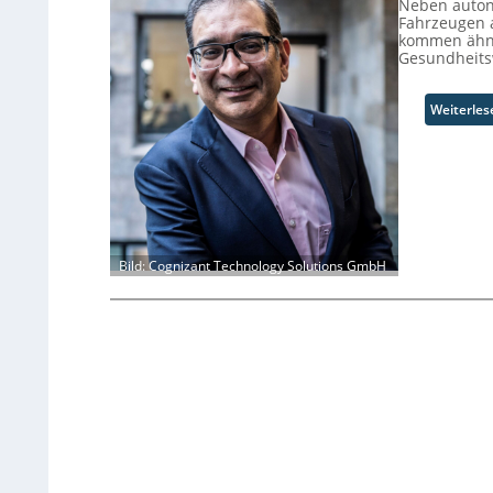
Neben auton
Fahrzeugen a
kommen ähnl
Gesundheits
Weiterles
Bild: Cognizant Technology Solutions GmbH