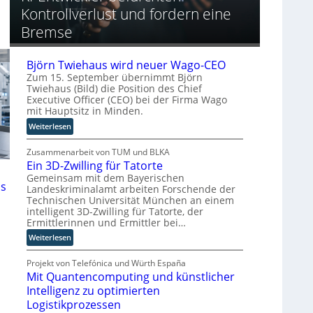
r
a
n
t
Kontrollverlust und fordern eine
o
h
g
o
p
e
Bremse
r
ä
A
y
i
u
-
Björn Twiehaus wird neuer Wago-CEO
s
t
A
Zum 15. September übernimmt Björn
c
o
u
Twiehaus (Bild) die Position des Chief
h
m
s
Executive Officer (CEO) bei der Firma Wago
e
a
b
mit Hauptsitz in Minden.
n
t
a
:
Weiterlesen
R
i
u
B
o
s
j
Zusammenarbeit von TUM und BLKA
u
i
Ein 3D-Zwilling für Tatorte
ö
t
e
r
Gemeinsam mit dem Bayerischen
e
r
is
Landeskriminalamt arbeiten Forschende der
n
r
u
Technischen Universität München an einem
T
-
n
intelligent 3D-Zwilling für Tatorte, der
w
H
g
Ermittlerinnen und Ermittler bei…
i
e
s
:
Weiterlesen
e
r
l
E
h
s
ö
i
Projekt von Telefónica und Würth España
a
t
s
Mit Quantencomputing und künstlicher
n
u
e
u
3
Intelligenz zu optimierten
s
l
n
D
w
Logistikprozessen
l
g
-