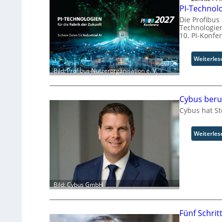
PI-Technolo
Die Profibus
Technologien 
10. PI-Konfe
Weiterles
Bild: Profibus Nutzerorganisation e. V.
Cybus beru
Cybus hat St
Weiterles
Bild: Cybus GmbH
Fünf Schrit