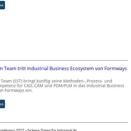
:
en
U
n
i
v
e
r
s
a
l
A
u
em Team tritt Industrial Business Ecosystem von Formways
t
o
 Team (SST) bringt künftig seine Methoden-, Prozess- und
m
mpetenz für CAD, CAM und PDM/PLM in das Industrial Business
a
on Formways ein.
t
i
:
en
o
S
n
o
.
l
O
i
r
onferenz 2027 – Sichere Daten für Industrial AI