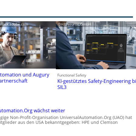
/stock.adobe.com
Bild: Neuron GmbH
utomation und Augury
Functional Safety
artnerschaft
KI-gestütztes Safety-Engineering b
SIL3
utomation.Org wächst weiter
ige Non-Profit-Organisation UniversalAutomation.Org (UAO) hat
itglieder aus den USA bekanntgegeben: HPE und Clemson