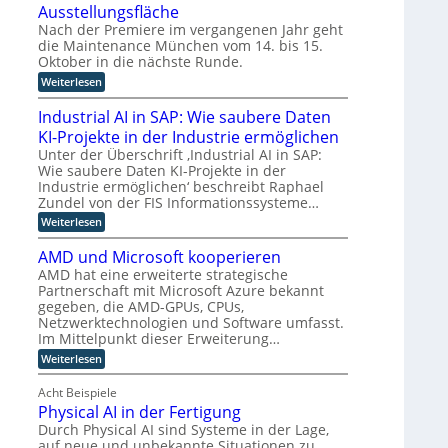
z
z
Ausstellungsfläche
f
i
l
f
u
z
i
c
e
t
Nach der Premiere im vergangenen Jahr geht
z
u
h
r
u
die Maintenance München vom 14. bis 15.
i
t
K
n
o
Oktober in die nächste Runde.
e
e
I
g
p
r
t
:
Weiterlesen
E
f
t
u
F
M
n
ü
n
o
a
t
r
i
Industrial AI in SAP: Wie saubere Daten
g
k
i
w
h
m
KI-Projekte in der Industrie ermöglichen
s
u
n
i
u
i
v
s
t
c
m
Unter der Überschrift ‚Industrial AI in SAP:
e
e
a
e
k
a
Wie saubere Daten KI-Projekte in der
r
u
n
l
n
r
Industrie ermöglichen‘ beschreibt Raphael
f
f
a
u
o
t
Zundel von der FIS Informationssysteme…
a
i
n
n
i
e
h
n
c
:
g
Weiterlesen
d
r
d
e
I
u
e
n
e
u
M
n
n
R
AMD und Microsoft kooperieren
L
n
s
ü
d
d
o
o
AMD hat eine erweiterte strategische
t
n
u
r
b
Partnerschaft mit Microsoft Azure bekannt
g
r
c
s
e
o
i
h
gegeben, die AMD-GPUs, CPUs,
t
a
t
i
e
e
r
l
i
Netzwerktechnologien und Software umfasst.
s
l
n
i
e
k
Im Mittelpunkt dieser Erweiterung…
t
l
e
a
n
u
:
Weiterlesen
e
r
l
B
n
i
A
K
w
A
e
d
k
M
I
e
I
t
K
Acht Beispiele
p
D
i
i
r
I
Physical AI in der Fertigung
u
r
t
n
i
g
n
Durch Physical AI sind Systeme in der Lage,
e
S
e
e
o
d
auf neue und unbekannte Situationen zu
r
A
b
g