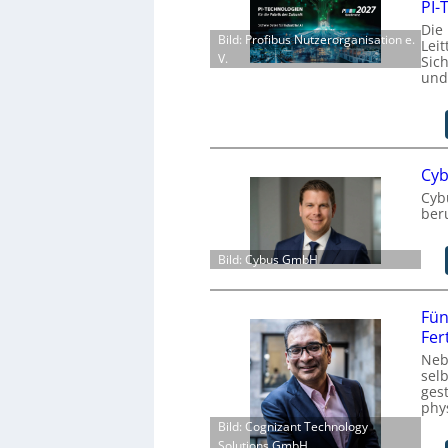
PI-
Die
Bild: Profibus Nutzerorganisation e.
Leit
V.
Sich
und
Cyb
Cyb
ber
Bild: Cybus GmbH
Fün
Fer
Neb
sel
ges
phy
Bild: Cognizant Technology
Solutions GmbH