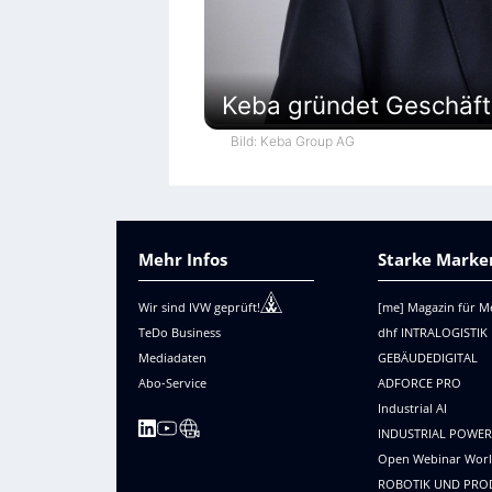
Keba gründet Geschäfts
Bild: Keba Group AG
Mehr Infos
Starke Marken
Wir sind IVW geprüft!
[me] Magazin für M
TeDo Business
dhf INTRALOGISTIK
Mediadaten
GEBÄUDEDIGITAL
Abo-Service
ADFORCE PRO
Industrial AI
INDUSTRIAL POWE
Open Webinar Wor
ROBOTIK UND PRO