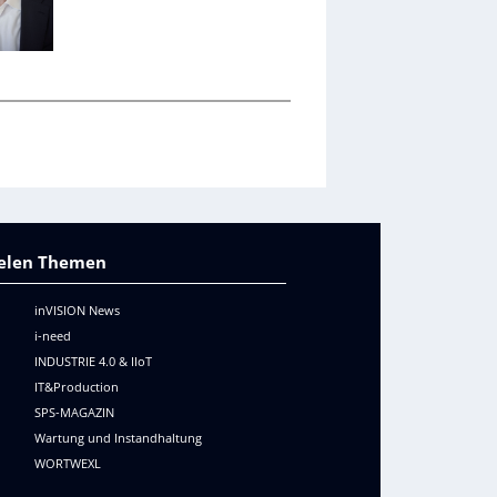
o
vielen Themen
inVISION News
i-need
INDUSTRIE 4.0 & IIoT
IT&Production
SPS-MAGAZIN
Wartung und Instandhaltung
WORTWEXL