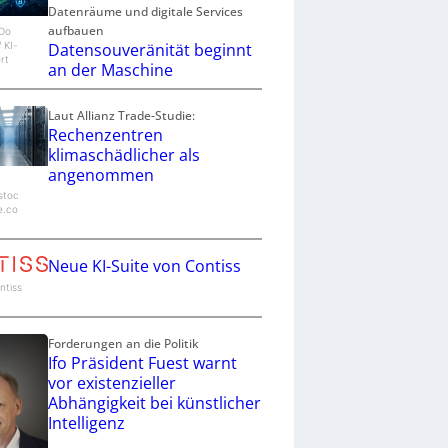
Datenräume und digitale Services
aufbauen
eDo
Datensouveränität beginnt
/ KI-
rt
an der Maschine
Laut Allianz Trade-Studie:
Rechenzentren
klimaschädlicher als
angenommen
stoc
e.co
Neue KI-Suite von Contiss
ontiss
Forderungen an die Politik
Ifo Präsident Fuest warnt
vor existenzieller
Abhängigkeit bei künstlicher
Intelligenz