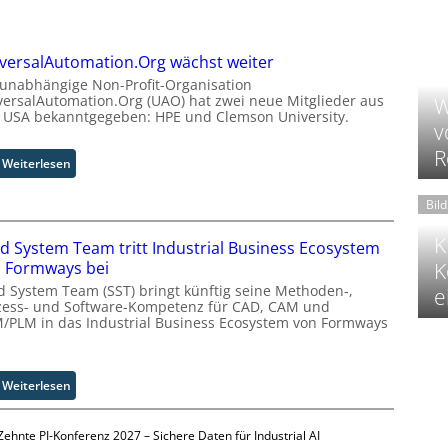
versalAutomation.Org wächst weiter
 unabhängige Non-Profit-Organisation
versalAutomation.Org (UAO) hat zwei neue Mitglieder aus
W
 USA bekanntgegeben: HPE und Clemson University.
v
R
:
Weiterlesen
U
n
Bil
i
v
K
id System Team tritt Industrial Business Ecosystem
e
 Formways bei
K
r
id System Team (SST) bringt künftig seine Methoden-,
e
s
zess- und Software-Kompetenz für CAD, CAM und
a
/PLM in das Industrial Business Ecosystem von Formways
l
A
u
:
Weiterlesen
t
S
o
o
m
Zehnte PI-Konferenz 2027 – Sichere Daten für Industrial AI
l
a