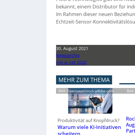
bekannt, einem Distributor für ind
Im Rahmen dieser neuen Beziehung 
Echtzeit-Sensor-Konnektivitätslös
30. August 2021
Newsarchiv
ind-ai.net 2020
MEHR ZUM THEMA
Bild: ©panuwat/stock.adobe.com
Bild
Roc
Produktivität auf Knopfdruck?
Aug
Warum viele KI-Initiativen
Par
scheitern