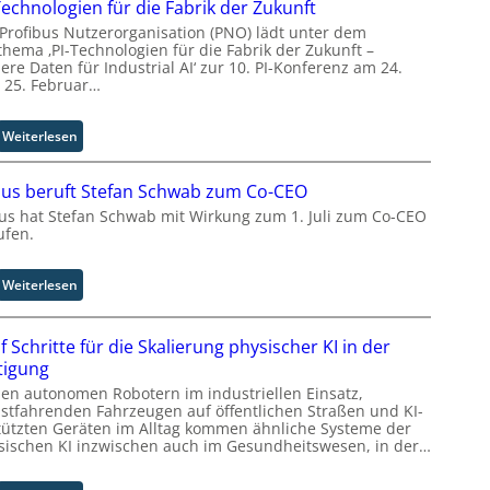
Technologien für die Fabrik der Zukunft
i
t
 Profibus Nutzerorganisation (PNO) lädt unter dem
d
i
thema ‚PI-Technologien für die Fabrik der Zukunft –
S
o
ere Daten für Industrial AI‘ zur 10. PI-Konferenz am 24.
y
n
 25. Februar…
s
.
t
O
:
Weiterlesen
e
r
P
m
g
I
T
w
us beruft Stefan Schwab zum Co-CEO
-
e
ä
us hat Stefan Schwab mit Wirkung zum 1. Juli zum Co-CEO
T
a
c
ufen.
e
m
h
c
t
s
h
r
:
Weiterlesen
t
n
i
C
w
o
t
y
e
l
f Schritte für die Skalierung physischer KI in der
t
b
i
o
tigung
I
u
t
g
n
s
en autonomen Robotern im industriellen Einsatz,
e
i
d
b
bstfahrenden Fahrzeugen auf öffentlichen Straßen und KI-
r
e
tützten Geräten im Alltag kommen ähnliche Systeme der
u
e
sischen KI inzwischen auch im Gesundheitswesen, in der…
n
s
r
f
t
u
ü