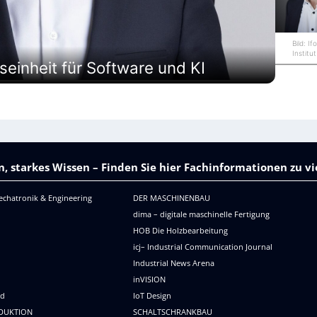
e
r
t
i
Bild: If
Institut
g
einheit für Software und KI
u
n
g
, starkes Wissen – Finden Sie hier Fachinformationen zu 
echatronik & Engineering
DER MASCHINENBAU
dima – digitale maschinelle Fertigung
HOB Die Holzbearbeitung
icj– Industrial Communication Journal
Industrial News Arena
R
inVISION
ld
IoT Design
DUKTION
SCHALTSCHRANKBAU