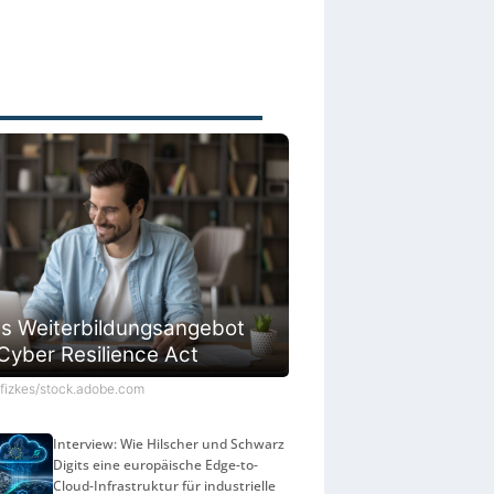
l
n
l
g
e
e
r
n
n
s Weiterbildungsangebot
Cyber Resilience Act
©fizkes/stock.adobe.com
Interview: Wie Hilscher und Schwarz
Digits eine europäische Edge-to-
Cloud-Infrastruktur für industrielle