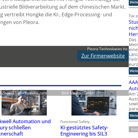
Weit
ustrielle Bildverarbeitung auf dem chinesischen Markt.
vertreibt Hongke die KI-, Edge-Processing- und
Tor 
Stu
ungen von Pleora.
nic
Her
Das
Mein
Pleora Technologies Inc.
eine
Länd
Zur Firmenwebsite
Teil
eur
Weit
AAA
Aut
: ©Stock57/stock.adobe.com
Bild: Neuron GmbH
Am 2
Auss
sow
para
Weit
kwell Automation und
Functional Safety
KI-gestütztes Safety-
ury schließen
Bil
Engineering bis SIL3
tnerschaft