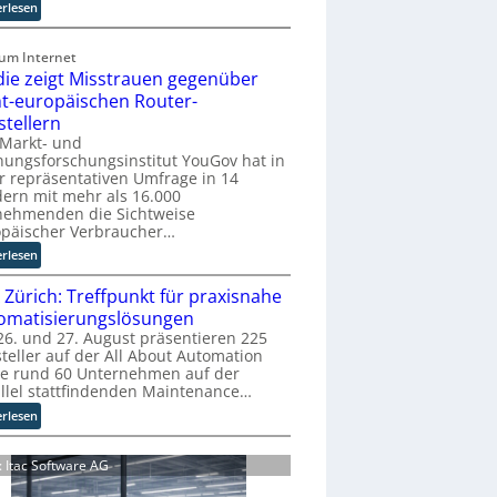
r
:
erlesen
u
E
p
U
zum Internet
t
-
die zeigt Misstrauen gegenüber
b
K
ht-europäischen Router-
l
o
stellern
i
m
 Markt- und
c
m
ungsforschungsinstitut YouGov hat in
k
i
r repräsentativen Umfrage in 14
t
s
ern mit mehr als 16.000
a
s
nehmenden die Sichtweise
u
i
opäischer Verbraucher…
f
o
:
erlesen
d
n
S
i
s
 Zürich: Treffpunkt für praxisnahe
t
e
t
u
omatisierungslösungen
Z
a
d
6. und 27. August präsentieren 225
u
r
teller auf der All About Automation
i
k
t
ie rund 60 Unternehmen auf der
e
u
e
llel stattfindenden Maintenance…
z
n
t
e
:
erlesen
f
B
i
A
t
i
g
A
d
d: Itac Software AG
e
t
A
e
t
M
Z