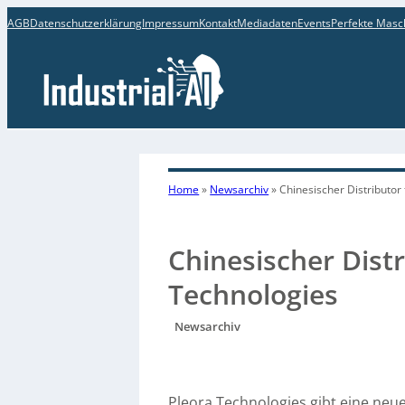
AGB
Datenschutzerklärung
Impressum
Kontakt
Mediadaten
Events
Perfekte Masc
Home
»
Newsarchiv
»
Chinesischer Distributor
Chinesischer Distr
Technologies
Newsarchiv
Pleora Technologies gibt eine neu