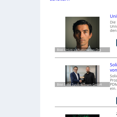
Uni
Die
Uni
den
Bild: UniversalAutomation.Org
Sol
von
Sol
Pro
PDM
Bild: Solid System Team GmbH
ein.