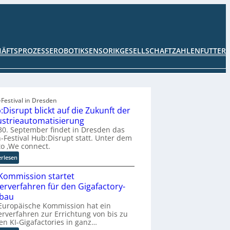
HÄFTSPROZESSE
ROBOTIK
SENSORIK
GESELLSCHAFT
ZAHLENFUTTER
Festival in Dresden
:Disrupt blickt auf die Zukunft der
ustrieautomatisierung
0. September findet in Dresden das
-Festival Hub:Disrupt statt. Unter dem
o ‚We connect.
:
erlesen
H
Kommission startet
u
b
terverfahren für den Gigafactory-
:
bau
D
Europäische Kommission hat ein
i
erverfahren zur Errichtung von bis zu
en KI-Gigafactories in ganz…
s