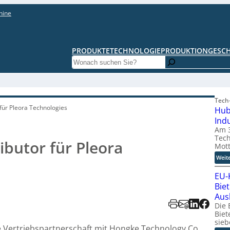
hine
PRODUKTE
TECHNOLOGIE
PRODUKTION
GESC
Search
Tech-
 für Pleora Technologies
Hub
Ind
Am 3
Tech
ibutor für Pleora
Mott
Weit
EU-
Bie
Aus
Die 
Biet
sieb
e Vertriebspartnerschaft mit Hongke Technology Co.