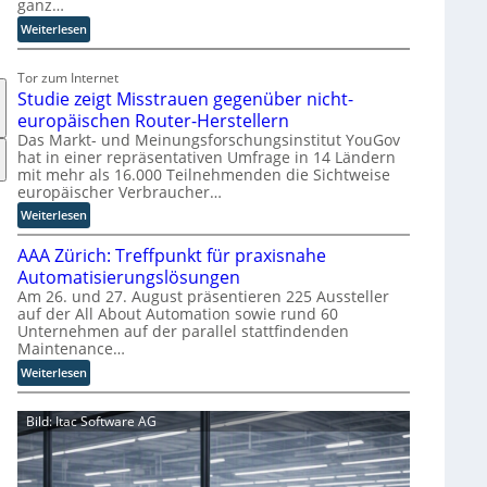
ganz…
i
s
:
Weiterlesen
r
E
u
U
Tor zum Internet
p
-
Studie zeigt Misstrauen gegenüber nicht-
t
K
europäischen Router-Herstellern
b
o
Das Markt- und Meinungsforschungsinstitut YouGov
l
m
hat in einer repräsentativen Umfrage in 14 Ländern
i
m
mit mehr als 16.000 Teilnehmenden die Sichtweise
c
i
europäischer Verbraucher…
k
s
:
Weiterlesen
t
s
S
a
i
AAA Zürich: Treffpunkt für praxisnahe
t
u
o
u
Automatisierungslösungen
f
n
d
Am 26. und 27. August präsentieren 225 Aussteller
d
s
auf der All About Automation sowie rund 60
i
i
t
Unternehmen auf der parallel stattfindenden
e
e
a
Maintenance…
z
Z
r
e
:
Weiterlesen
u
t
i
A
k
e
g
A
u
t
Bild: Itac Software AG
t
A
n
B
M
Z
f
i
i
ü
t
e