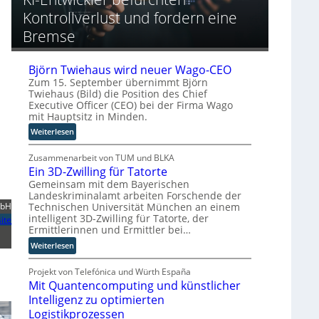
r
a
n
t
Kontrollverlust und fordern eine
o
h
g
o
p
e
Bremse
r
ä
A
y
i
u
-
s
t
Björn Twiehaus wird neuer Wago-CEO
A
c
o
Zum 15. September übernimmt Björn
u
h
m
Twiehaus (Bild) die Position des Chief
s
Executive Officer (CEO) bei der Firma Wago
e
a
b
mit Hauptsitz in Minden.
n
t
a
R
i
:
Weiterlesen
u
o
s
B
u
i
j
Zusammenarbeit von TUM und BLKA
t
e
Ein 3D-Zwilling für Tatorte
ö
e
r
r
Gemeinsam mit dem Bayerischen
Landeskriminalamt arbeiten Forschende der
r
u
n
Technischen Universität München an einem
mbH
-
n
T
intelligent 3D-Zwilling für Tatorte, der
ite
H
g
w
Ermittlerinnen und Ermittler bei…
e
s
i
:
Weiterlesen
r
l
e
E
s
ö
h
i
Projekt von Telefónica und Würth España
t
s
a
Mit Quantencomputing und künstlicher
n
e
u
u
3
l
Intelligenz zu optimierten
n
s
D
l
g
w
Logistikprozessen