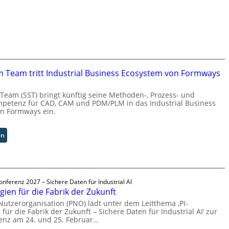
e
r
s
a
l
A
u
m Team tritt Industrial Business Ecosystem von Formways
t
o
 Team (SST) bringt künftig seine Methoden-, Prozess- und
m
petenz für CAD, CAM und PDM/PLM in das Industrial Business
a
n Formways ein.
t
i
:
en
o
S
n
o
.
l
O
i
r
onferenz 2027 – Sichere Daten für Industrial AI
d
g
gien für die Fabrik der Zukunft
S
w
y
 Nutzerorganisation (PNO) lädt unter dem Leitthema ‚PI-
ä
für die Fabrik der Zukunft – Sichere Daten für Industrial AI‘ zur
s
c
renz am 24. und 25. Februar…
t
h