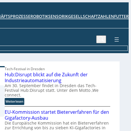
HÄFTSPROZESSE
ROBOTIK
SENSORIK
GESELLSCHAFT
ZAHLENFUTTER
Tech-Festival in Dresden
Hub:Disrupt blickt auf die Zukunft der
Industrieautomatisierung
Am 30. September findet in Dresden das Tech-
Festival Hub:Disrupt statt. Unter dem Motto ‚We
connect.
:
Weiterlesen
H
EU-Kommission startet Bieterverfahren für den
u
b
Gigafactory-Ausbau
:
Die Europäische Kommission hat ein Bieterverfahren
zur Errichtung von bis zu sieben KI-Gigafactories in
D