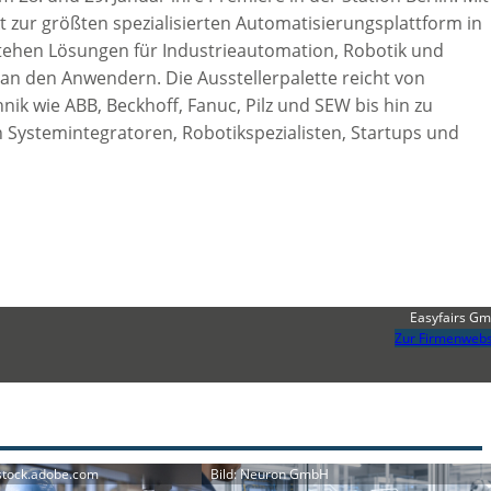
t zur größten spezialisierten Automatisierungsplattform in
stehen Lösungen für Industrieautomation, Robotik und
h an den Anwendern. Die Ausstellerpalette reicht von
ik wie ABB, Beckhoff, Fanuc, Pilz und SEW bis hin zu
 Systemintegratoren, Robotikspezialisten, Startups und
Easyfairs G
Zur Firmenwebs
/stock.adobe.com
Bild: Neuron GmbH