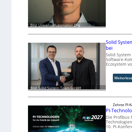
Bild: UniversalAutomation.Org
Solid Syste
bei
Solid System
Software-Kom
Ecosystem vo
Weiterles
Bild: Solid System Team GmbH
Zehnte PI-K
PI-Technolo
Die Profibus
Technologien 
10. PI-Konfe