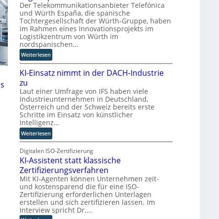
-
e
e
i
Der Telekommunikationsanbieter Telefónica
Z
r
n
r
und Würth España, die spanische
w
Tochtergesellschaft der Würth-Gruppe, haben
n
d
im Rahmen eines Innovationsprojekts im
i
n
Logistikzentrum von Würth im
l
e
nordspanischen…
l
u
:
i
Weiterlesen
e
M
n
r
KI-Einsatz nimmt in der DACH-Industrie
i
g
W
t
f
zu
a
is
Q
ü
Laut einer Umfrage von IFS haben viele
g
Industrieunternehmen in Deutschland,
u
r
o
Österreich und der Schweiz bereits erste
a
T
-
Schritte im Einsatz von künstlicher
n
a
C
Intelligenz…
t
t
E
:
Weiterlesen
e
o
O
K
n
r
I
Digitalen ISO-Zertifizierung
c
t
KI-Assistent statt klassische
-
o
e
E
m
Zertifizierungsverfahren
i
p
Mit KI-Agenten können Unternehmen zeit-
n
und kostensparend die für eine ISO-
u
Zertifizierung erforderlichen Unterlagen
s
t
erstellen und sich zertifizieren lassen. Im
a
i
Interview spricht Dr.…
t
n