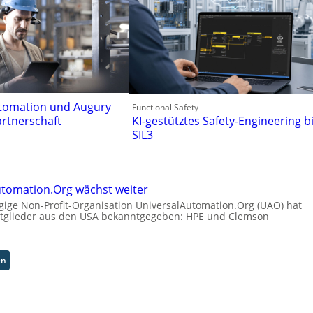
utomation und Augury
Functional Safety
artnerschaft
KI-gestütztes Safety-Engineering b
SIL3
utomation.Org wächst weiter
ige Non-Profit-Organisation UniversalAutomation.Org (UAO) hat
itglieder aus den USA bekanntgegeben: HPE und Clemson
:
en
U
n
i
v