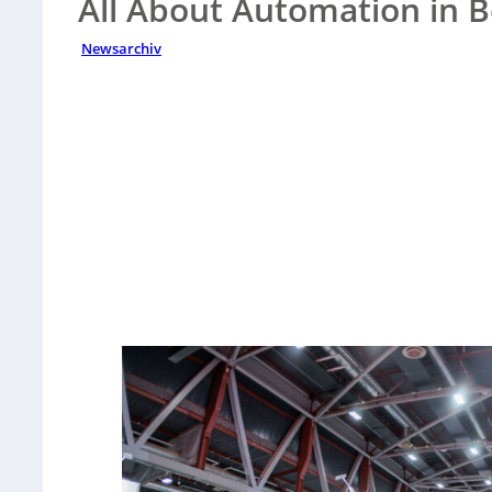
All About Automation in B
Newsarchiv
Sorry, no results.
Please try another keyword