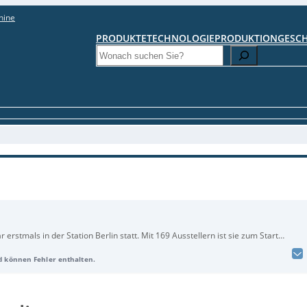
hine
PRODUKTE
TECHNOLOGIE
PRODUKTION
GESC
Search
erstmals in der Station Berlin statt. Mit 169 Ausstellern ist sie zum Start
und Brandenburg. Im Fokus stehen praxisnahe Lösungen für
nd können Fehler enthalten.
nalen Marktführern wie ABB, Beckhoff, FANUC, Pilz und SEW bis hin zu
eistern. Weitere Infos:
http://www.allaboutautomation.de
.