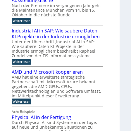
Ausstellungsfläche
l
i
f
z
z
c
e
f
t
Nach der Premiere im vergangenen Jahr geht
u
z
h
r
i
u
die Maintenance München vom 14. bis 15.
t
K
z
n
u
Oktober in die nächste Runde.
e
I
i
g
o
t
:
Weiterlesen
E
e
f
p
F
M
n
r
ü
t
o
a
t
u
r
Industrial AI in SAP: Wie saubere Daten
k
i
w
n
h
i
KI-Projekte in der Industrie ermöglichen
u
n
i
g
u
m
s
t
c
s
m
Unter der Überschrift ‚Industrial AI in SAP:
i
a
e
k
v
a
Wie saubere Daten KI-Projekte in der
u
n
l
e
n
e
Industrie ermöglichen‘ beschreibt Raphael
f
a
u
r
o
r
Zundel von der FIS Informationssysteme…
i
n
n
f
i
t
n
c
:
g
Weiterlesen
a
d
e
d
e
I
u
h
e
u
M
n
n
r
R
n
AMD und Microsoft kooperieren
s
ü
d
d
e
o
L
AMD hat eine erweiterte strategische
t
n
u
r
n
b
o
Partnerschaft mit Microsoft Azure bekannt
r
c
s
e
o
i
h
gegeben, die AMD-GPUs, CPUs,
t
a
t
g
e
e
r
l
i
Netzwerktechnologien und Software umfasst.
i
l
n
i
e
k
Im Mittelpunkt dieser Erweiterung…
s
l
e
a
n
u
:
Weiterlesen
t
e
r
l
B
n
A
K
w
A
e
d
i
M
I
e
I
t
K
Acht Beispiele
k
D
i
i
r
I
Physical AI in der Fertigung
u
p
t
n
i
g
n
Durch Physical AI sind Systeme in der Lage,
e
S
e
e
r
d
auf neue und unbekannte Situationen zu
r
A
b
g
o
M
t
P