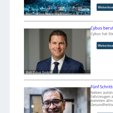
Weiterles
Bild: Profibus Nutzerorganisation e. V.
Cybus beru
Cybus hat St
Weiterles
Bild: Cybus GmbH
Fünf Schritt
Neben autono
Fahrzeugen a
kommen ähnli
Gesundheits