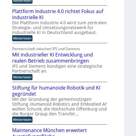
:
Weiterlesen
z
g
K
n
u
I
Plattform Industrie 4.0 richtet Fokus auf
i
n
-
industrielle KI
A
m
d
s
Die Plattform Industrie 4.0 wird zum zentralen
m
k
s
Strategie- und Umsetzungsnetzwerk für
t
ü
i
industrielle KI in Deutschland ausgebaut.
i
s
n
:
Weiterlesen
t
n
s
P
e
d
t
l
n
Partnerschaft zwischen IFS und Siemens
e
l
a
t
Mit industrieller KI Entwicklung und
t
s
r
i
t
t
realen Betrieb zusammenbringen
D
c
f
a
IFS und Siemens kündigen eine strategische
A
h
o
t
Partnerschaft an.
r
C
t
e
m
:
k
Weiterlesen
H
r
I
M
l
-
I
n
i
a
Stiftung für humanoide Robotik und KI
I
n
d
t
s
gegründet
u
i
s
n
t
s
n
i
Mit der Gründung der gemeinnützigen
d
e
t
d
s
Stiftung ‚Humanoid Robotics and Embodied AI‘
u
l
r
u
c
wollen Schunk, die Hochschule Offenburg und
i
s
s
h
l
die Burger Group den Transfer…
e
t
e
t
i
4
r
Z
:
Weiterlesen
r
g
.
i
e
S
i
e
0
e
r
t
Maintenance München erweitert
r
l
t
i
e
n
i