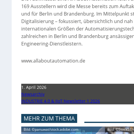
169 Ausstellern wird die Messe bereits zum Auftak
und für Berlin und Brandenburg. Im Mittelpunkt 
Digitalisierung – fokussiert, übersichtlich und na
internationalen Größen der Automatisierungstechn
zahlreichen in Berlin und Brandenburg ansässigen
Engineering-Dienstleistern.
www.allaboutautomation.de
1. April 2026
Newsarchiv
INDUSTRIE 4.0 & IIoT Newsletter 1 2026
MEHR ZUM THEMA
Bild: ©panuwat/stock.adobe.com
Bild: ©Stock57