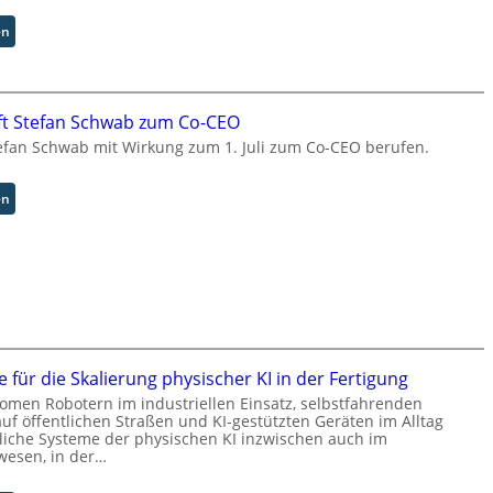
e
s
m
t
:
en
T
w
P
e
e
I
a
i
-
m
t
T
ft Stefan Schwab zum Co-CEO
t
e
e
efan Schwab mit Wirkung zum 1. Juli zum Co-CEO berufen.
r
r
c
i
h
t
n
:
en
t
o
C
I
l
y
n
o
b
d
g
u
u
i
s
s
e
b
t
n
e
r
f
r
e für die Skalierung physischer KI in der Fertigung
i
ü
u
men Robotern im industriellen Einsatz, selbstfahrenden
a
r
f
uf öffentlichen Straßen und KI-gestützten Geräten im Alltag
l
d
t
che Systeme der physischen KI inzwischen auch im
B
i
S
wesen, in der…
u
e
t
s
F
e