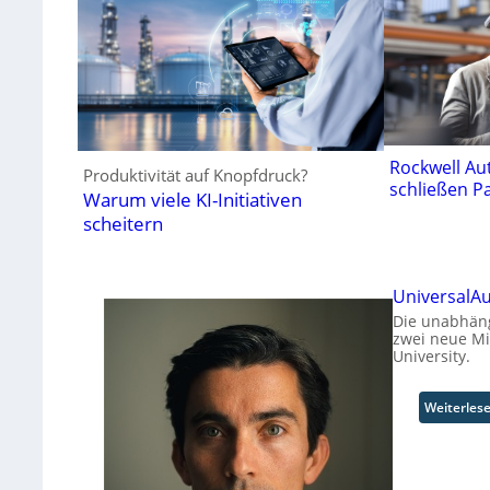
Rockwell A
Produktivität auf Knopfdruck?
schließen P
Warum viele KI-Initiativen
scheitern
UniversalA
Die unabhäng
zwei neue M
University.
Weiterles