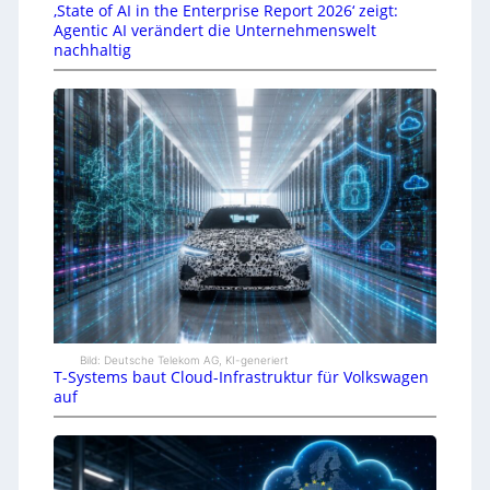
‚State of AI in the Enterprise Report 2026‘ zeigt:
Agentic AI verändert die Unternehmenswelt
nachhaltig
Bild: Deutsche Telekom AG, KI-generiert
T-Systems baut Cloud-Infrastruktur für Volkswagen
auf