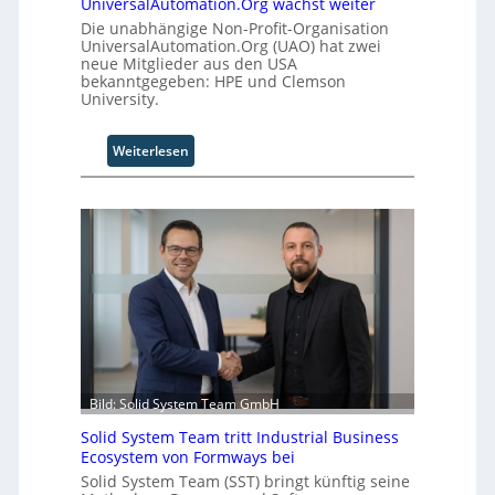
t
UniversalAutomation.Org wächst weiter
i
B
Die unabhängige Non-Profit-Organisation
e
i
UniversalAutomation.Org (UAO) hat zwei
neue Mitglieder aus den USA
a
e
bekanntgegeben: HPE und Clemson
u
t
University.
t
e
o
r
m
v
:
Weiterlesen
a
e
U
t
r
n
i
f
i
s
a
v
i
h
e
e
r
r
r
e
s
u
n
a
n
f
l
g
ü
A
r
u
d
t
Bild: Solid System Team GmbH
e
o
Solid System Team tritt Industrial Business
n
m
Ecosystem von Formways bei
G
a
Solid System Team (SST) bringt künftig seine
i
t