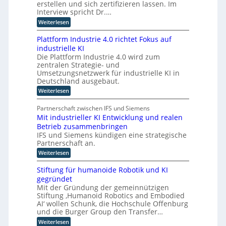
i
u
erstellen und sich zertifizieren lassen. Im
u
t
O
n
m
Interview spricht Dr.…
a
s
t
C
l
:
Weiterlesen
e
t
y
u
K
r
b
r
n
I
n
Plattform Industrie 4.0 richtet Fokus auf
e
d
i
-
e
r
industrielle KI
E
A
e
T
R
p
Die Plattform Industrie 4.0 wird zum
s
r
e
e
l
zentralen Strategie- und
s
a
s
r
a
i
Umsetzungsnetzwerk für industrielle KI in
n
i
n
s
m
Deutschland ausgebaut.
s
l
i
t
p
ö
i
:
n
Weiterlesen
e
o
e
g
P
d
n
r
n
l
u
l
t
Partnerschaft zwischen IFS und Siemens
t
c
a
s
s
i
l
e
Mit industrieller KI Entwicklung und realen
t
t
t
o
A
c
Betrieb zusammenbringen
t
r
a
g
c
h
f
i
IFS und Siemens kündigen eine strategische
t
i
t
o
a
t
e
Partnerschaft an.
s
r
l
k
t
n
:
Weiterlesen
m
i
l
i
M
I
s
a
k
i
n
i
Stiftung für humanoide Robotik und KI
s
t
d
e
s
gegründet
i
u
r
i
Mit der Gründung der gemeinnützigen
n
s
e
s
Stiftung ‚Humanoid Robotics and Embodied
d
t
n
c
u
AI‘ wollen Schunk, die Hochschule Offenburg
r
R
h
s
i
e
und die Burger Group den Transfer…
e
t
e
c
Z
:
Weiterlesen
r
4
h