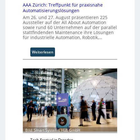
AAA Zürich: Treffpunkt für praxisnahe
Automatisierungslösungen
Am 26. und 27. August präsentieren 225
Aussteller auf der All About Automation
sowie rund 60 Unternehmen auf der parallel
stattfindenden Maintenance ihre Lösungen
für industrielle Automation, Robotik,…
:
Weiterlesen
A
A
A
Z
ü
r
i
c
h
:
T
r
e
Bild: Smart Systems Hub GmbH
f
Tech-Festival in Dresden