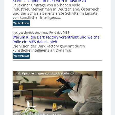
KI-Einsatz nimmt in der DACH-Industrie zu
u
l
t
Laut einer Umfrage von IFS haben viele
d
e
t
Industrieunternehmen in Deutschland, Österreich
i
r
I
und der Schweiz bereits erste Schritte im Einsatz
e
b
von künstlicher Intelligenz…
n
z
e
d
:
Weiterlesen
e
f
u
K
i
ü
s
I
Itac beschreibt eine neue Rolle des MES
g
r
Warum KI die Dark Factory vorantreibt und welche
-
t
t
c
Rolle ein MES dabei spielt
E
r
M
h
Die Vision der Dark Factory gewinnt durch
i
i
i
t
künstliche Intelligenz an Dynamik.
n
a
s
e
s
:
Weiterlesen
l
s
n
a
W
t
B
K
t
a
r
o
u
z
r
a
n
s
Bild: ©peopleimages.com/stock.adobe.com
n
u
u
t
i
i
m
e
r
n
m
K
n
o
e
m
I
g
l
s
t
d
e
l
s
i
i
g
v
E
n
e
e
e
c
d
D
n
r
o
e
a
ü
l
s