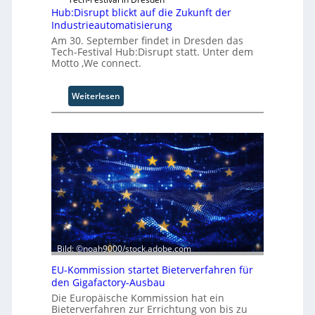
f
Hub:Disrupt blickt auf die Zukunft der
p
Industrieautomatisierung
u
Am 30. September findet in Dresden das
n
Tech-Festival Hub:Disrupt statt. Unter dem
k
Motto ‚We connect.
t
f
:
ü
Weiterlesen
H
r
u
p
b
r
:
a
D
x
i
i
s
s
r
n
u
a
p
h
t
e
Bild: ©noah9000/stock.adobe.com
b
A
l
u
EU-Kommission startet Bieterverfahren für
den Gigafactory-Ausbau
i
t
c
o
Die Europäische Kommission hat ein
Bieterverfahren zur Errichtung von bis zu
k
m