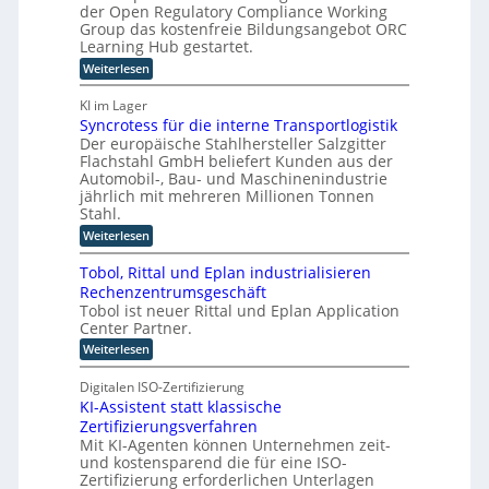
p
t
der Open Regulatory Compliance Working
e
n
n
e
Group das kostenfreie Bildungsangebot ORC
D
T
d
r
Learning Hub gestartet.
a
w
e
i
:
Weiterlesen
t
i
r
e
N
e
e
F
e
r
KI im Lager
n
h
u
e
e
Syncrotess für die interne Transportlogistik
K
e
a
r
n
Der europäische Stahlhersteller Salzgitter
s
I
u
t
W
Flachstahl GmbH beliefert Kunden aus der
-
s
e
i
Automobil-, Bau- und Maschinenindustrie
P
i
w
jährlich mit mehreren Millionen Tonnen
g
t
r
i
Stahl.
u
e
o
r
n
:
r
Weiterlesen
j
S
d
b
g
y
e
i
n
Tobol, Rittal und Eplan industrialisieren
n
l
k
e
Rechenzentrumsgeschäft
c
d
t
Tobol ist neuer Rittal und Eplan Application
u
r
u
e
Center Partner.
o
n
e
t
g
i
r
:
Weiterlesen
e
s
n
T
W
s
a
o
d
Digitalen ISO-Zertifizierung
s
a
n
b
f
e
g
KI-Assistent statt klassische
g
o
ü
e
r
Zertifizierungsverfahren
l
o
r
b
,
I
Mit KI-Agenten können Unternehmen zeit-
-
d
o
R
und kostensparend die für eine ISO-
n
i
t
C
i
Zertifizierung erforderlichen Unterlagen
e
z
d
E
t