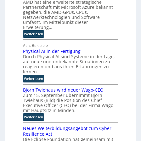
l
AMD hat eine erweiterte strategische
d
e
Partnerschaft mit Microsoft Azure bekannt
c
u
r
gegeben, die AMD-GPUs, CPUs,
h
s
-
Netzwerktechnologien und Software
e
t
H
umfasst. Im Mittelpunkt dieser
R
r
e
Erweiterung…
o
i
r
:
Weiterlesen
l
a
s
A
l
l
t
M
Acht Beispiele
e
A
e
Physical AI in der Fertigung
D
e
I
l
Durch Physical AI sind Systeme in der Lage,
u
i
i
l
auf neue und unbekannte Situationen zu
n
n
n
e
reagieren und aus ihren Erfahrungen zu
d
M
S
r
lernen.
M
E
A
n
:
Weiterlesen
i
S
P
P
c
d
:
Björn Twiehaus wird neuer Wago-CEO
h
r
a
W
Zum 15. September übernimmt Björn
y
o
b
i
Twiehaus (Bild) die Position des Chief
s
s
e
e
Executive Officer (CEO) bei der Firma Wago
i
o
i
mit Hauptsitz in Minden.
s
c
f
s
a
:
Weiterlesen
a
t
p
u
B
l
k
i
b
Neues Weiterbildungsangebot zum Cyber
j
A
o
e
e
Resilience Act
ö
I
o
l
r
Die Eclipse Foundation hat gemeinsam mit
r
i