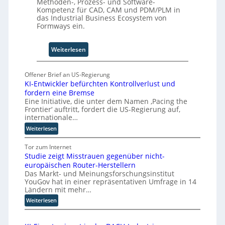
Methoden-, Prozess- und Software-
g
i
Kompetenz für CAD, CAM und PDM/PLM in
a
o
das Industrial Business Ecosystem von
f
n
Formways ein.
a
.
c
O
:
Weiterlesen
t
r
S
o
g
o
r
w
Offener Brief an US-Regierung
l
y
ä
KI-Entwickler befürchten Kontrollverlust und
i
-
c
fordern eine Bremse
d
A
h
Eine Initiative, die unter dem Namen ‚Pacing the
S
Frontier‘ auftritt, fordert die US-Regierung auf,
u
s
y
internationale…
s
t
s
:
Weiterlesen
b
w
t
K
a
e
e
I
Tor zum Internet
u
i
m
Studie zeigt Misstrauen gegenüber nicht-
-
t
T
europäischen Router-Herstellern
E
e
Das Markt- und Meinungsforschungsinstitut
e
n
r
YouGov hat in einer repräsentativen Umfrage in 14
t
a
Ländern mit mehr…
w
m
:
i
Weiterlesen
t
S
c
r
t
k
i