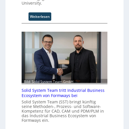
University.
:
Weiterlesen
U
n
i
v
e
r
s
a
l
A
u
Bild: Solid System Team GmbH
t
o
Solid System Team tritt Industrial Business
m
Ecosystem von Formways bei
a
Solid System Team (SST) bringt künftig
t
seine Methoden-, Prozess- und Software-
i
Kompetenz für CAD, CAM und PDM/PLM in
o
das Industrial Business Ecosystem von
Formways ein.
n
.