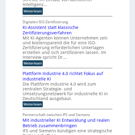
a
r
Intelligenz…
o
n
T
-
:
Weiterlesen
t
a
C
K
e
t
E
I
Digitalen ISO-Zertifizierung
n
o
O
KI-Assistent statt klassische
-
c
r
Zertifizierungsverfahren
E
o
t
Mit KI-Agenten können Unternehmen zeit-
i
m
e
und kostensparend die für eine ISO-
n
p
Zertifizierung erforderlichen Unterlagen
s
u
erstellen und sich zertifizieren lassen. Im
a
t
Interview spricht Dr.…
t
i
:
Weiterlesen
z
n
K
n
I
g
Plattform Industrie 4.0 richtet Fokus auf
-
i
u
industrielle KI
A
m
n
Die Plattform Industrie 4.0 wird zum
s
m
zentralen Strategie- und
s
d
t
i
Umsetzungsnetzwerk für industrielle KI in
k
s
i
Deutschland ausgebaut.
ü
t
n
:
Weiterlesen
n
e
P
d
n
s
l
t
e
Partnerschaft zwischen IFS und Siemens
t
a
s
r
Mit industrieller KI Entwicklung und realen
l
t
t
D
Betrieb zusammenbringen
t
a
i
f
A
IFS und Siemens kündigen eine strategische
t
c
o
t