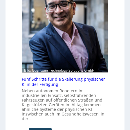
r
b
m
i
e
v
k
r
o
d
u
n
e
f
F
r
t
o
Z
S
r
u
t
m
k
e
w
u
f
a
n
a
y
f
n
s
t
S
b
Bild: Cognizant Technology Solutions GmbH
c
e
Fünf Schritte für die Skalierung physischer
h
i
KI in der Fertigung
w
Neben autonomen Robotern im
a
industriellen Einsatz, selbstfahrenden
b
Fahrzeugen auf öffentlichen Straßen und
z
KI-gestützten Geräten im Alltag kommen
u
ähnliche Systeme der physischen KI
m
inzwischen auch im Gesundheitswesen, in
der…
C
o
-