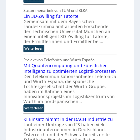
R
u
B
s
o
j
Zusammenarbeit von TUM und BLKA
i
u
Ein 3D-Zwilling für Tatorte
ö
e
t
Gemeinsam mit dem Bayerischen
r
r
e
Landeskriminalamt arbeiten Forschende
n
u
r
der Technischen Universität München an
T
n
-
einem intelligent 3D-Zwilling für Tatorte,
w
g
H
der Ermittlerinnen und Ermittler bei…
i
s
e
:
Weiterlesen
e
l
r
E
h
ö
s
i
Projekt von Telefónica und Würth España
a
s
t
Mit Quantencomputing und künstlicher
n
u
u
e
Intelligenz zu optimierten Logistikprozessen
3
s
n
l
Der Telekommunikationsanbieter Telefónica
D
w
g
l
und Würth España, die spanische
-
i
e
e
Tochtergesellschaft der Würth-Gruppe,
Z
r
n
r
haben im Rahmen eines
w
d
Innovationsprojekts im Logistikzentrum von
n
i
n
Würth im nordspanischen…
l
e
:
Weiterlesen
l
u
M
i
e
KI-Einsatz nimmt in der DACH-Industrie zu
i
n
r
Laut einer Umfrage von IFS haben viele
t
g
W
Industrieunternehmen in Deutschland,
Q
f
a
Österreich und der Schweiz bereits erste
u
ü
Schritte im Einsatz von künstlicher
g