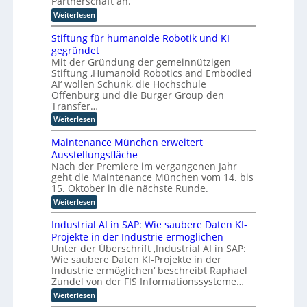
Partnerschaft an.
C
h
r
k
H
:
Weiterlesen
m
e
l
M
I
-
a
r
i
n
Stiftung für humanoide Robotik und KI
s
I
I
t
d
s
gegründet
n
i
n
u
i
Mit der Gründung der gemeinnützigen
n
d
s
s
t
Stiftung ‚Humanoid Robotics and Embodied
d
t
u
c
e
u
AI‘ wollen Schunk, die Hochschule
r
h
s
s
l
i
Offenburg und die Burger Group den
e
t
t
e
l
Transfer…
Z
r
4
r
e
i
:
Weiterlesen
i
.
r
i
S
g
e
0
t
e
t
l
e
r
Maintenance München erweitert
i
i
l
z
i
f
n
Ausstellungsfläche
f
e
c
u
i
Nach der Premiere im vergangenen Jahr
z
t
r
h
z
geht die Maintenance München vom 14. bis
u
K
z
t
i
n
I
15. Oktober in die nächste Runde.
e
u
e
g
E
t
r
:
Weiterlesen
o
f
n
F
u
M
ü
p
t
o
n
a
Industrial AI in SAP: Wie saubere Daten KI-
r
w
t
k
g
i
h
i
Projekte in der Industrie ermöglichen
u
s
i
n
u
c
s
Unter der Überschrift ‚Industrial AI in SAP:
v
t
m
m
k
a
e
Wie saubere Daten KI-Projekte in der
e
a
l
i
u
r
n
Industrie ermöglichen‘ beschreibt Raphael
n
u
f
e
f
a
Zundel von der FIS Informationssysteme…
o
n
i
a
n
r
i
g
n
:
Weiterlesen
h
c
d
t
u
d
I
r
e