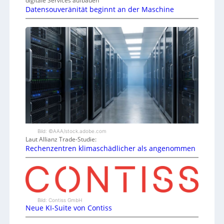
digitale Services aufbauen
Datensouveränität beginnt an der Maschine
Bild: ©AAA/stock.adobe.com
Laut Allianz Trade-Studie:
Rechenzentren klimaschädlicher als angenommen
Bild: Contiss GmbH
Neue KI-Suite von Contiss