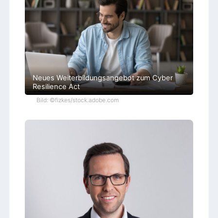
c
h
e
n
Neues Weiterbildungsangebot zum Cyber
Resilience Act
Bild: ©fizkes/stock.adobe.com