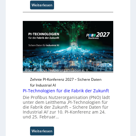
O
:
Weiterlesen
r
S
g
o
w
l
ä
i
c
d
h
S
s
y
t
s
w
t
e
e
i
m
Bild: Profibus Nutzerorganisation e. V.
t
T
e
Zehnte PI-Konferenz 2027 – Sichere Daten
e
r
für Industrial AI
a
PI-Technologien für die Fabrik der Zukunft
m
t
Die Profibus Nutzerorganisation (PNO) lädt
unter dem Leitthema ‚PI-Technologien für
r
die Fabrik der Zukunft – Sichere Daten für
i
Industrial AI‘ zur 10. PI-Konferenz am 24.
t
und 25. Februar…
t
I
:
Weiterlesen
n