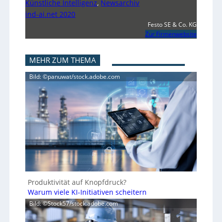
Künstliche Intelligenz
,
Newsarchiv
ind-ai.net 2020
Festo SE & Co. KG
Zur Firmenwebsite
MEHR ZUM THEMA
Bild: ©panuwat/stock.adobe.com
Produktivität auf Knopfdruck?
Warum viele KI-Initiativen scheitern
Bild: ©Stock57/stock.adobe.com