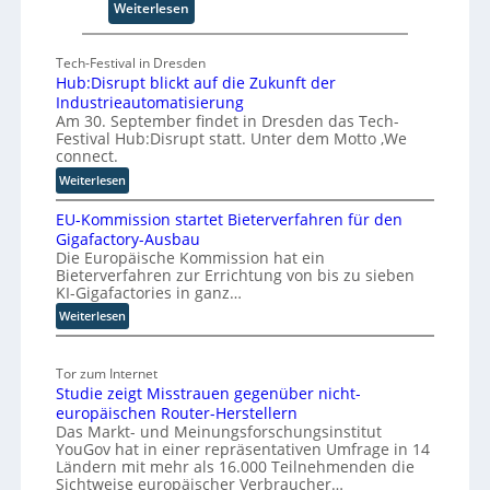
:
Weiterlesen
C
F
E
ü
O
Tech-Festival in Dresden
n
Hub:Disrupt blickt auf die Zukunft der
f
Industrieautomatisierung
S
Am 30. September findet in Dresden das Tech-
c
Festival Hub:Disrupt statt. Unter dem Motto ‚We
h
connect.
r
:
Weiterlesen
i
H
t
EU-Kommission startet Bieterverfahren für den
u
t
Gigafactory-Ausbau
b
Die Europäische Kommission hat ein
e
:
Bieterverfahren zur Errichtung von bis zu sieben
f
D
KI-Gigafactories in ganz…
i
ü
:
Weiterlesen
s
r
E
r
d
U
u
i
Tor zum Internet
-
p
e
Studie zeigt Misstrauen gegenüber nicht-
K
t
S
europäischen Router-Herstellern
o
b
k
Das Markt- und Meinungsforschungsinstitut
m
l
a
YouGov hat in einer repräsentativen Umfrage in 14
m
i
l
Ländern mit mehr als 16.000 Teilnehmenden die
i
c
Sichtweise europäischer Verbraucher…
i