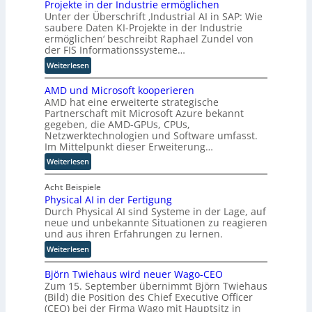
h
r
Projekte in der Industrie ermöglichen
t
e
e
Unter der Überschrift ‚Industrial AI in SAP: Wie
u
n
m
saubere Daten KI-Projekte in der Industrie
n
ermöglichen‘ beschreibt Raphael Zundel von
R
s
d
der FIS Informationssysteme…
o
e
w
u
:
Weiterlesen
e
t
I
l
e
AMD und Microsoft kooperieren
n
c
AMD hat eine erweiterte strategische
r
d
h
Partnerschaft mit Microsoft Azure bekannt
-
u
gegeben, die AMD-GPUs, CPUs,
e
H
s
Netzwerktechnologien und Software umfasst.
R
e
t
Im Mittelpunkt dieser Erweiterung…
o
r
r
l
:
Weiterlesen
s
i
l
A
t
a
e
M
Acht Beispiele
e
l
Physical AI in der Fertigung
e
D
l
A
Durch Physical AI sind Systeme in der Lage, auf
i
u
l
I
neue und unbekannte Situationen zu reagieren
n
n
e
i
und aus ihren Erfahrungen zu lernen.
M
d
r
n
:
E
M
Weiterlesen
n
S
P
S
i
A
Björn Twiehaus wird neuer Wago-CEO
h
d
c
P
Zum 15. September übernimmt Björn Twiehaus
y
a
r
:
(Bild) die Position des Chief Executive Officer
s
b
o
W
(CEO) bei der Firma Wago mit Hauptsitz in
i
e
s