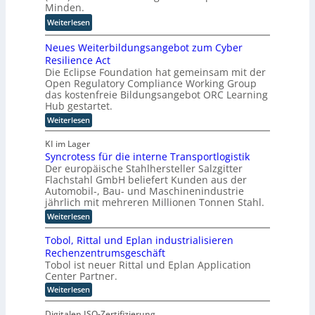
i
Minden.
c
i
o
e
:
Weiterlesen
a
s
f
s
B
l
p
t
a
Neues Weiterbildungsangebot zum Cyber
j
A
i
k
u
Resilience Act
ö
I
e
o
b
Die Eclipse Foundation hat gemeinsam mit der
r
i
l
o
e
Open Regulatory Compliance Working Group
n
n
t
p
r
das kostenfreie Bildungsangebot ORC Learning
T
d
e
Hub gestartet.
e
w
e
r
D
:
Weiterlesen
i
r
i
N
a
e
F
e
e
t
KI im Lager
h
u
e
r
e
Syncrotess für die interne Transportlogistik
e
a
r
e
Der europäische Stahlhersteller Salzgitter
n
s
u
t
n
W
Flachstahl GmbH beliefert Kunden aus der
K
s
e
i
Automobil-, Bau- und Maschinenindustrie
I
i
w
jährlich mit mehreren Millionen Tonnen Stahl.
g
-
t
i
u
:
Weiterlesen
e
P
r
S
n
r
r
y
d
b
Tobol, Rittal und Eplan industrialisieren
g
o
n
i
n
Rechenzentrumsgeschäft
c
j
l
e
Tobol ist neuer Rittal und Eplan Application
r
d
e
Center Partner.
o
u
u
k
t
n
e
:
Weiterlesen
e
t
g
T
r
s
s
e
o
W
Digitalen ISO-Zertifizierung
s