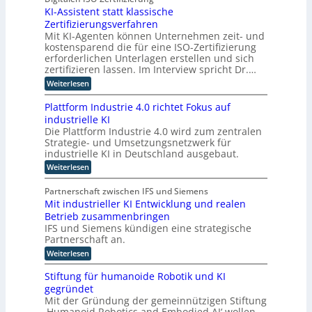
a
b
i
f
KI-Assistent statt klassische
a
n
o
n
ü
g
Zertifizierungsverfahren
g
l
r
d
e
,
Mit KI-Agenten können Unternehmen zeit- und
o
d
b
e
R
kostensparend die für eine ISO-Zertifizierung
i
-
o
i
r
erforderlichen Unterlagen erstellen und sich
e
t
C
t
i
I
zertifizieren lassen. Im Interview spricht Dr.…
z
t
E
n
u
n
a
:
Weiterlesen
O
t
m
l
K
d
e
C
u
I
u
Plattform Industrie 4.0 richtet Fokus auf
r
y
n
-
n
s
industrielle KI
b
d
A
e
e
Die Plattform Industrie 4.0 wird zum zentralen
t
E
s
T
r
p
Strategie- und Umsetzungsnetzwerk für
s
r
r
R
l
i
industrielle KI in Deutschland ausgebaut.
a
i
e
a
s
n
:
s
Weiterlesen
e
n
t
s
P
i
i
e
e
p
l
l
n
n
Partnerschaft zwischen IFS und Siemens
r
o
a
i
d
t
Mit industrieller KI Entwicklung und realen
r
m
t
e
u
s
t
Betrieb zusammenbringen
t
n
ö
s
t
l
f
c
IFS und Siemens kündigen eine strategische
t
a
g
o
o
e
r
Partnerschaft an.
t
g
l
r
A
i
t
:
i
Weiterlesen
m
c
i
a
k
M
s
I
t
l
l
c
i
t
n
Stiftung für humanoide Robotik und KI
i
a
h
t
i
d
s
s
gegründet
i
k
e
u
i
s
Mit der Gründung der gemeinnützigen Stiftung
n
s
n
e
i
‚Humanoid Robotics and Embodied AI‘ wollen
d