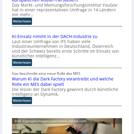
Das Markt- und Meinungsforschungsinstitut YouGov
n
hat in einer repräsentativen Umfrage in 14 Ländern
t
mit mehr…
w
:
i
Weiterlesen
S
c
t
k
KI-Einsatz nimmt in der DACH-Industrie zu
u
l
Laut einer Umfrage von IFS haben viele
d
e
Industrieunternehmen in Deutschland, Österreich
i
r
und der Schweiz bereits erste Schritte im Einsatz von
e
b
künstlicher Intelligenz…
z
e
:
Weiterlesen
e
f
K
i
ü
I
Itac beschreibt eine neue Rolle des MES
g
r
Warum KI die Dark Factory vorantreibt und welche
-
t
c
Rolle ein MES dabei spielt
E
M
h
Die Vision der Dark Factory gewinnt durch künstliche
i
i
t
Intelligenz an Dynamik.
n
s
e
s
:
Weiterlesen
s
n
a
W
t
K
t
a
r
o
z
r
a
n
Bild: ©peopleimages.com/stock.adobe.com
n
u
u
t
i
m
e
r
m
K
n
o