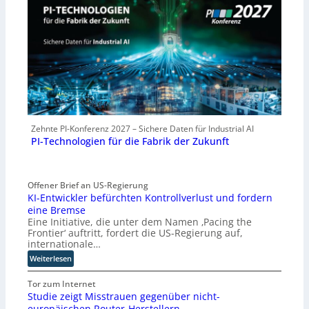
Zehnte PI-Konferenz 2027 – Sichere Daten für Industrial AI
PI-Technologien für die Fabrik der Zukunft
Offener Brief an US-Regierung
KI-Entwickler befürchten Kontrollverlust und fordern
eine Bremse
Eine Initiative, die unter dem Namen ‚Pacing the
Frontier‘ auftritt, fordert die US-Regierung auf,
internationale…
:
Weiterlesen
K
I
Tor zum Internet
Studie zeigt Misstrauen gegenüber nicht-
-
europäischen Router-Herstellern
E