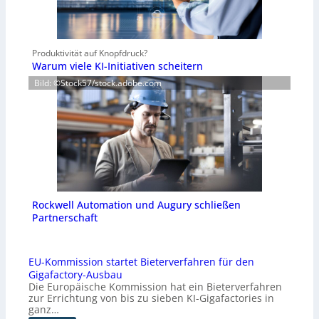
Produktivität auf Knopfdruck?
Warum viele KI-Initiativen scheitern
Bild: ©Stock57/stock.adobe.com
Rockwell Automation und Augury schließen
Partnerschaft
EU-Kommission startet Bieterverfahren für den
Gigafactory-Ausbau
Die Europäische Kommission hat ein Bieterverfahren
zur Errichtung von bis zu sieben KI-Gigafactories in
ganz…