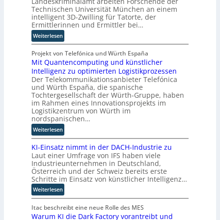
Landeskriminalamt arbeiten Forschende der
t
f
o
Technischen Universität München an einem
o
t
r
intelligent 3D-Zwilling für Tatorte, der
m
d
y
Ermittlerinnen und Ermittler bei…
a
e
-
:
Weiterlesen
t
r
A
E
i
I
u
i
Projekt von Telefónica und Würth España
s
n
s
Mit Quantencomputing und künstlicher
n
i
d
b
Intelligenz zu optimierten Logistikprozessen
3
e
u
a
Der Telekommunikationsanbieter Telefónica
D
r
s
u
und Würth España, die spanische
-
u
t
Tochtergesellschaft der Würth-Gruppe, haben
Z
n
r
im Rahmen eines Innovationsprojekts im
w
g
i
Logistikzentrum von Würth im
i
nordspanischen…
s
e
l
l
a
:
Weiterlesen
l
ö
u
M
i
s
t
KI-Einsatz nimmt in der DACH-Industrie zu
i
n
u
o
Laut einer Umfrage von IFS haben viele
t
g
Industrieunternehmen in Deutschland,
n
m
Q
f
Österreich und der Schweiz bereits erste
g
a
u
ü
Schritte im Einsatz von künstlicher Intelligenz…
e
t
a
r
n
:
i
Weiterlesen
n
T
K
s
t
a
I
Itac beschreibt eine neue Rolle des MES
i
e
t
Warum KI die Dark Factory vorantreibt und
-
e
n