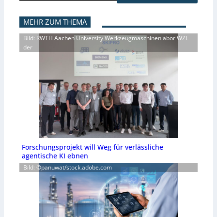
MEHR ZUM THEMA
Bild: RWTH Aachen University Werkzeugmaschinenlabor WZL
der
Forschungsprojekt will Weg für verlässliche
agentische KI ebnen
Bild: ©panuwat/stock.adobe.com