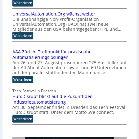
:
Weiterlesen
E
UniversalAutomation.Org wächst weiter
U
Die unabhängige Non-Profit-Organisation
-
UniversalAutomation.Org (UAO) hat zwei neue
K
Mitglieder aus den USA bekanntgegeben: HPE und…
o
:
Weiterlesen
m
U
m
n
i
AAA Zürich: Treffpunkt für praxisnahe
i
s
Automatisierungslösungen
v
s
Am 26. und 27. August präsentieren 225 Aussteller auf
e
i
der All About Automation sowie rund 60 Unternehmen
r
o
auf der parallel stattfindenden Maintenance…
s
n
:
Weiterlesen
a
s
A
l
t
A
Tech-Festival in Dresden
A
a
Hub:Disrupt blickt auf die Zukunft der
A
u
r
Industrieautomatisierung
Z
t
t
Am 30. September findet in Dresden das Tech-Festival
ü
o
e
Hub:Disrupt statt. Unter dem Motto ‚We connect.
r
m
t
i
:
Weiterlesen
a
B
c
H
t
i
h
u
i
e
:
b
o
t