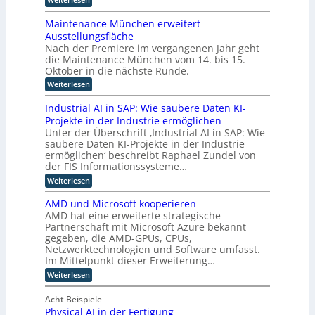
r
4
u
v
S
t
i
.
t
s
e
o
Maintenance München erweitert
e
0
i
l
r
t
r
Ausstellungsfläche
l
f
l
i
r
Nach der Premiere im vergangenen Jahr geht
a
t
l
e
c
die Maintenance München vom 14. bis 15.
u
i
n
r
i
h
n
Oktober in die nächste Runde.
K
e
t
t
g
g
I
e
:
z
Weiterlesen
r
e
f
E
t
M
u
e
ü
n
n
F
a
Industrial AI in SAP: Wie saubere Daten KI-
r
t
i
z
o
i
h
Projekte in der Industrie ermöglichen
w
k
b
n
z
u
i
Unter der Überschrift ‚Industrial AI in SAP: Wie
u
t
t
m
u
c
s
saubere Daten KI-Projekte in der Industrie
e
a
u
k
o
a
n
ermöglichen‘ beschreibt Raphael Zundel von
n
l
n
u
p
a
der FIS Informationssysteme…
o
u
f
n
d
t
i
n
:
Weiterlesen
i
c
w
d
i
g
I
n
e
e
u
e
n
m
d
M
AMD und Microsoft kooperieren
R
n
d
u
l
ü
i
AMD hat eine erweiterte strategische
o
d
u
s
n
c
b
e
Partnerschaft mit Microsoft Azure bekannt
r
s
t
c
o
h
gegeben, die AMD-GPUs, CPUs,
e
r
t
r
h
t
a
Netzwerktechnologien und Software umfasst.
r
e
i
t
e
i
l
i
e
Im Mittelpunkt dieser Erweiterung…
n
R
e
k
e
a
l
e
:
o
u
Weiterlesen
n
n
l
l
r
A
n
B
l
A
L
e
w
M
d
e
I
Acht Beispiele
K
l
e
o
D
K
t
i
I
i
Physical AI in der Fertigung
e
u
I
g