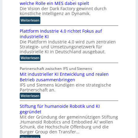
o
welche Rolle ein MES dabei spielt
E
r
c
r
Die Vision der Dark Factory gewinnt durch
i
u
o
t
künstliche Intelligenz an Dynamik.
n
n
m
e
s
g
:
Weiterlesen
p
a
W
u
t
Plattform Industrie 4.0 richtet Fokus auf
a
t
z
industrielle KI
r
i
Die Plattform Industrie 4.0 wird zum zentralen
n
u
n
Strategie- und Umsetzungsnetzwerk für
i
m
g
industrielle KI in Deutschland ausgebaut.
m
K
u
:
Weiterlesen
m
I
n
P
t
d
d
l
Partnerschaft zwischen IFS und Siemens
i
i
k
a
Mit industrieller KI Entwicklung und realen
t
n
e
ü
Betrieb zusammenbringen
t
d
D
n
f
IFS und Siemens kündigen eine strategische
e
a
s
o
Partnerschaft an.
r
r
r
t
:
Weiterlesen
m
D
k
l
M
I
A
F
i
i
n
Stiftung für humanoide Robotik und KI
C
t
a
c
d
gegründet
i
u
H
c
h
Mit der Gründung der gemeinnützigen Stiftung
n
s
-
t
e
‚Humanoid Robotics and Embodied AI‘ wollen
d
t
I
o
u
r
Schunk, die Hochschule Offenburg und die
r
s
n
r
i
Burger Group den Transfer…
I
t
e
d
y
n
:
Weiterlesen