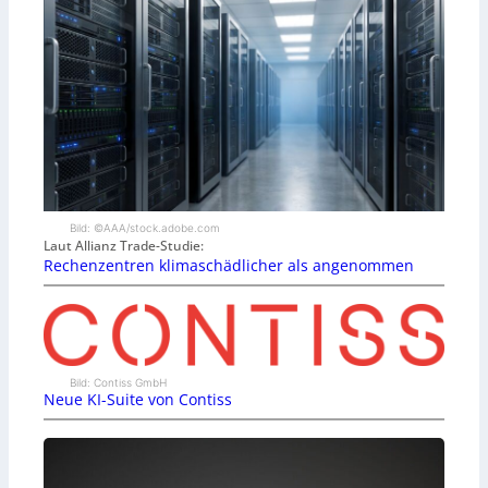
Bild: ©AAA/stock.adobe.com
Laut Allianz Trade-Studie:
Rechenzentren klimaschädlicher als angenommen
Bild: Contiss GmbH
Neue KI-Suite von Contiss