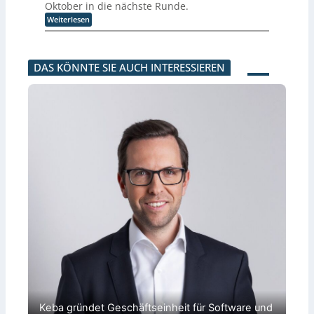
e
i
n
Oktober in die nächste Runde.
K
t
n
z
g
I
e
:
Weiterlesen
t
i
f
E
t
M
r
e
ü
n
F
a
u
r
r
t
o
i
m
u
h
w
k
n
s
n
u
i
DAS KÖNNTE SIE AUCH INTERESSIEREN
u
t
g
g
m
c
s
e
e
s
a
k
a
n
s
v
n
l
u
a
c
e
o
u
f
n
h
r
i
n
i
c
ä
f
d
g
n
e
f
a
e
u
d
M
t
h
R
n
u
ü
r
o
d
s
n
e
b
r
t
c
n
o
e
r
h
t
a
i
e
i
l
e
n
k
e
l
e
u
n
l
r
n
B
e
w
d
e
K
e
K
t
I
i
I
r
t
g
i
e
e
e
r
g
b
t
r
z
A
ü
u
u
Keba gründet Geschäftseinheit für Software und
n
s
s