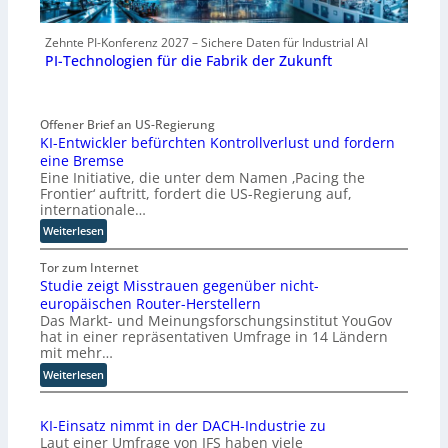
Zehnte PI-Konferenz 2027 – Sichere Daten für Industrial AI
PI-Technologien für die Fabrik der Zukunft
Offener Brief an US-Regierung
KI-Entwickler befürchten Kontrollverlust und fordern
eine Bremse
Eine Initiative, die unter dem Namen ‚Pacing the
Frontier‘ auftritt, fordert die US-Regierung auf,
internationale…
:
Weiterlesen
K
I
Tor zum Internet
Studie zeigt Misstrauen gegenüber nicht-
-
europäischen Router-Herstellern
E
Das Markt- und Meinungsforschungsinstitut YouGov
n
hat in einer repräsentativen Umfrage in 14 Ländern
t
mit mehr…
w
:
i
Weiterlesen
S
c
t
k
KI-Einsatz nimmt in der DACH-Industrie zu
u
l
Laut einer Umfrage von IFS haben viele
d
e