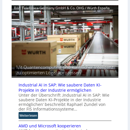
A
F
r
t
Bild: Telefónica Germany GmbH & Co. OHG / Würth España
C
a
n
u
H
c
i
n
-
t
c
d
I
o
h
f
n
r
t
o
d
y
-
r
u
v
e
d
s
o
u
e
t
r
r
r
r
a
o
n
i
n
p
e
e
t
Mit Quantencomputing und künstlicher Intelligenz
ä
i
z
r
zu optimierten Logistikprozessen
i
n
u
e
s
e
i
c
B
Industrial AI in SAP: Wie saubere Daten KI-
b
h
r
Projekte in der Industrie ermöglichen
t
e
e
Unter der Überschrift ‚Industrial AI in SAP: Wie
u
n
m
saubere Daten KI-Projekte in der Industrie
n
ermöglichen‘ beschreibt Raphael Zundel von
R
s
d
der FIS Informationssysteme…
o
e
w
u
:
Weiterlesen
e
t
I
l
e
AMD und Microsoft kooperieren
n
c