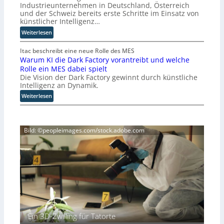
Industrieunternehmen in Deutschland, Österreich
i
r
und der Schweiz bereits erste Schritte im Einsatz von
e
b
künstlicher Intelligenz…
z
e
:
Weiterlesen
e
f
K
i
ü
I
Itac beschreibt eine neue Rolle des MES
g
r
Warum KI die Dark Factory vorantreibt und welche
-
t
c
Rolle ein MES dabei spielt
E
M
h
Die Vision der Dark Factory gewinnt durch künstliche
i
i
t
Intelligenz an Dynamik.
n
s
e
s
:
Weiterlesen
s
n
a
W
t
K
t
a
r
o
z
r
a
n
Bild: ©peopleimages.com/stock.adobe.com
n
u
u
t
i
m
e
r
m
K
n
o
m
I
g
l
t
d
e
l
i
i
g
v
n
e
e
e
d
D
n
r
e
a
ü
l
r
r
b
u
Ein 3D-Zwilling für Tatorte
D
k
e
s