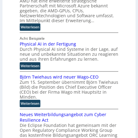
AMD hat eine erweiterte strategische
r
d
h
Partnerschaft mit Microsoft Azure bekannt
-
u
gegeben, die AMD-GPUs, CPUs,
e
H
s
Netzwerktechnologien und Software umfasst.
R
e
t
Im Mittelpunkt dieser Erweiterung…
o
r
r
l
:
Weiterlesen
s
i
l
A
t
a
e
M
Acht Beispiele
e
l
Physical AI in der Fertigung
e
D
l
A
Durch Physical AI sind Systeme in der Lage, auf
i
u
l
I
neue und unbekannte Situationen zu reagieren
n
n
e
i
und aus ihren Erfahrungen zu lernen.
M
d
r
n
:
E
M
Weiterlesen
n
S
P
S
i
A
Björn Twiehaus wird neuer Wago-CEO
h
d
c
P
Zum 15. September übernimmt Björn Twiehaus
y
a
r
:
(Bild) die Position des Chief Executive Officer
s
b
o
W
(CEO) bei der Firma Wago mit Hauptsitz in
i
e
s
i
Minden.
c
i
o
e
:
Weiterlesen
a
s
f
s
B
l
p
t
a
Neues Weiterbildungsangebot zum Cyber
j
A
i
k
u
Resilience Act
ö
I
e
o
b
Die Eclipse Foundation hat gemeinsam mit der
r
i
l
o
e
Open Regulatory Compliance Working Group
n
n
t
p
r
das kostenfreie Bildungsangebot ORC Learning
T
d
e