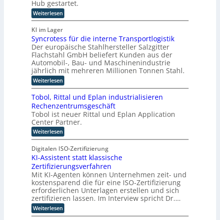
Hub gestartet.
e
w
e
r
D
:
Weiterlesen
i
r
i
N
a
e
F
e
e
t
KI im Lager
h
u
e
r
e
Syncrotess für die interne Transportlogistik
e
a
r
e
Der europäische Stahlhersteller Salzgitter
n
s
u
t
n
W
Flachstahl GmbH beliefert Kunden aus der
K
s
e
i
Automobil-, Bau- und Maschinenindustrie
I
i
w
jährlich mit mehreren Millionen Tonnen Stahl.
g
-
t
i
u
:
Weiterlesen
e
P
r
S
n
r
r
y
d
b
Tobol, Rittal und Eplan industrialisieren
g
o
n
i
n
Rechenzentrumsgeschäft
c
j
l
e
Tobol ist neuer Rittal und Eplan Application
r
d
e
Center Partner.
o
u
u
k
t
n
e
:
Weiterlesen
e
t
g
T
r
s
s
e
o
W
Digitalen ISO-Zertifizierung
s
a
b
i
f
KI-Assistent statt klassische
a
n
o
n
ü
g
Zertifizierungsverfahren
g
l
r
d
e
,
Mit KI-Agenten können Unternehmen zeit- und
o
d
b
e
R
kostensparend die für eine ISO-Zertifizierung
i
-
o
i
r
erforderlichen Unterlagen erstellen und sich
e
t
C
t
i
I
zertifizieren lassen. Im Interview spricht Dr.…
z
t
E
n
u
n
a
:
Weiterlesen
O
t
m
l
K
d
e
C