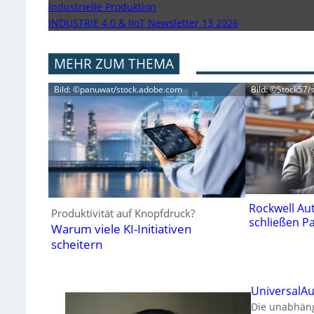
Industrielle Produktion
INDUSTRIE 4.0 & IIoT Newsletter 13 2026
MEHR ZUM THEMA
Bild: ©panuwat/stock.adobe.com
Bild: ©Stock57/
Rockwell Au
Produktivität auf Knopfdruck?
schließen P
Warum viele KI-Initiativen
scheitern
UniversalAu
Die unabhäng