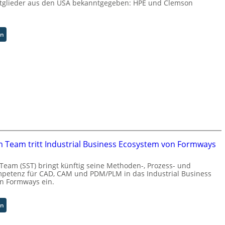
tglieder aus den USA bekanntgegeben: HPE und Clemson
:
en
U
n
i
v
e
r
s
a
l
A
u
m Team tritt Industrial Business Ecosystem von Formways
t
o
Team (SST) bringt künftig seine Methoden-, Prozess- und
m
petenz für CAD, CAM und PDM/PLM in das Industrial Business
a
n Formways ein.
t
i
:
en
o
S
n
o
.