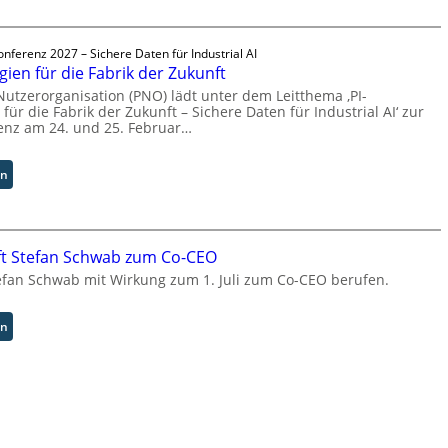
l
O
i
r
onferenz 2027 – Sichere Daten für Industrial AI
d
g
gien für die Fabrik der Zukunft
S
w
y
Nutzerorganisation (PNO) lädt unter dem Leitthema ‚PI-
ä
für die Fabrik der Zukunft – Sichere Daten für Industrial AI‘ zur
s
c
renz am 24. und 25. Februar…
t
h
e
s
m
t
:
en
T
w
P
e
e
I
a
i
-
m
t
T
ft Stefan Schwab zum Co-CEO
t
e
e
efan Schwab mit Wirkung zum 1. Juli zum Co-CEO berufen.
r
r
c
i
h
t
n
:
en
t
o
C
I
l
y
n
o
b
d
g
u
u
i
s
s
e
b