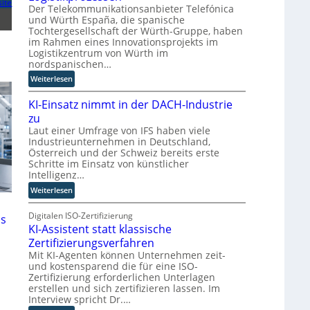
ite
e
e
-
i
Der Telekommunikationsanbieter Telefónica
r
n
Z
r
und Würth España, die spanische
n
w
Tochtergesellschaft der Würth-Gruppe, haben
d
im Rahmen eines Innovationsprojekts im
i
n
Logistikzentrum von Würth im
l
e
nordspanischen…
l
u
:
i
Weiterlesen
e
M
n
r
KI-Einsatz nimmt in der DACH-Industrie
i
g
W
t
f
zu
a
Q
ü
Laut einer Umfrage von IFS haben viele
g
Industrieunternehmen in Deutschland,
u
r
o
Österreich und der Schweiz bereits erste
a
T
-
Schritte im Einsatz von künstlicher
n
a
C
Intelligenz…
t
t
E
:
Weiterlesen
e
o
O
K
n
r
I
Digitalen ISO-Zertifizierung
c
t
is
KI-Assistent statt klassische
-
o
e
E
m
Zertifizierungsverfahren
i
p
Mit KI-Agenten können Unternehmen zeit-
n
und kostensparend die für eine ISO-
u
Zertifizierung erforderlichen Unterlagen
s
t
erstellen und sich zertifizieren lassen. Im
a
i
Interview spricht Dr.…
t
n