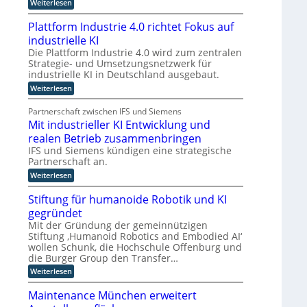
:
Weiterlesen
z
g
K
n
u
I
Plattform Industrie 4.0 richtet Fokus auf
i
n
-
industrielle KI
A
m
d
s
Die Plattform Industrie 4.0 wird zum zentralen
m
k
s
Strategie- und Umsetzungsnetzwerk für
t
ü
i
industrielle KI in Deutschland ausgebaut.
i
s
n
:
Weiterlesen
t
n
s
P
e
d
t
l
n
Partnerschaft zwischen IFS und Siemens
e
l
a
t
Mit industrieller KI Entwicklung und
t
s
r
i
t
t
realen Betrieb zusammenbringen
D
c
f
a
IFS und Siemens kündigen eine strategische
A
h
o
t
Partnerschaft an.
r
C
t
e
m
:
k
Weiterlesen
H
r
I
M
l
-
I
n
i
a
Stiftung für humanoide Robotik und KI
I
n
d
t
s
gegründet
u
i
s
n
t
s
n
i
Mit der Gründung der gemeinnützigen
d
e
t
d
s
Stiftung ‚Humanoid Robotics and Embodied AI‘
u
l
r
u
c
wollen Schunk, die Hochschule Offenburg und
i
s
s
h
l
die Burger Group den Transfer…
e
t
e
t
i
4
r
Z
:
Weiterlesen
r
g
.
i
e
S
i
e
0
e
r
t
Maintenance München erweitert
r
l
t
i
e
n