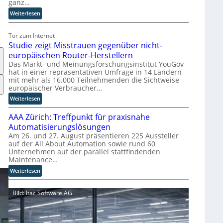
ganz…
i
s
:
Weiterlesen
r
E
u
U
Tor zum Internet
p
-
Studie zeigt Misstrauen gegenüber nicht-
t
K
europäischen Router-Herstellern
b
o
Das Markt- und Meinungsforschungsinstitut YouGov
l
m
hat in einer repräsentativen Umfrage in 14 Ländern
i
m
mit mehr als 16.000 Teilnehmenden die Sichtweise
c
i
europäischer Verbraucher…
k
s
:
Weiterlesen
t
s
S
a
i
AAA Zürich: Treffpunkt für praxisnahe
t
u
o
u
Automatisierungslösungen
f
n
d
Am 26. und 27. August präsentieren 225 Aussteller
d
s
auf der All About Automation sowie rund 60
i
i
t
Unternehmen auf der parallel stattfindenden
e
e
a
Maintenance…
z
Z
r
e
:
Weiterlesen
u
t
i
A
k
e
g
A
u
t
Bild: Itac Software AG
t
A
n
B
M
Z
f
i
i
ü
t
e