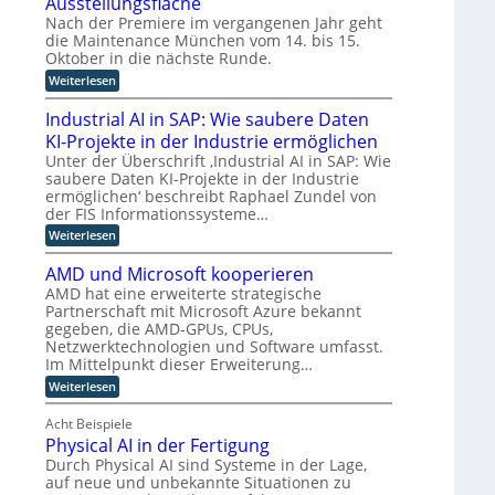
Ausstellungsfläche
i
l
i
f
z
z
c
e
f
t
Nach der Premiere im vergangenen Jahr geht
u
z
h
r
i
u
die Maintenance München vom 14. bis 15.
t
K
z
n
u
Oktober in die nächste Runde.
e
I
i
g
o
t
:
Weiterlesen
E
e
f
p
F
M
n
r
ü
t
o
a
t
u
r
Industrial AI in SAP: Wie saubere Daten
k
i
w
n
h
i
KI-Projekte in der Industrie ermöglichen
u
n
i
g
u
m
s
t
c
s
m
Unter der Überschrift ‚Industrial AI in SAP: Wie
i
a
e
k
v
a
saubere Daten KI-Projekte in der Industrie
u
n
l
e
n
e
ermöglichen‘ beschreibt Raphael Zundel von
f
a
u
r
o
r
der FIS Informationssysteme…
i
n
n
f
i
t
n
c
:
g
Weiterlesen
a
d
e
d
e
I
u
h
e
u
M
n
n
r
R
n
AMD und Microsoft kooperieren
s
ü
d
d
e
o
L
AMD hat eine erweiterte strategische
t
n
u
r
n
b
o
Partnerschaft mit Microsoft Azure bekannt
r
c
s
e
o
i
h
gegeben, die AMD-GPUs, CPUs,
t
a
t
g
e
e
r
l
i
Netzwerktechnologien und Software umfasst.
i
l
n
i
e
k
Im Mittelpunkt dieser Erweiterung…
s
l
e
a
n
u
:
Weiterlesen
t
e
r
l
B
n
A
K
w
A
e
d
i
M
I
e
I
t
K
Acht Beispiele
k
D
i
i
r
I
Physical AI in der Fertigung
u
p
t
n
i
g
n
Durch Physical AI sind Systeme in der Lage,
e
S
e
e
r
d
auf neue und unbekannte Situationen zu
r
A
b
g
o
M