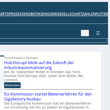
HÄFTSPROZESSE
ROBOTIK
SENSORIK
GESELLSCHAFT
ZAHLENFUTTER
Tech-Festival in Dresden
Hub:Disrupt blickt auf die Zukunft der
Industrieautomatisierung
Am 30. September findet in Dresden das Tech-
Festival Hub:Disrupt statt. Unter dem Motto ‚We
connect.
:
Weiterlesen
H
EU-Kommission startet Bieterverfahren für den
u
b
Gigafactory-Ausbau
:
Die Europäische Kommission hat ein Bieterverfahren
zur Errichtung von bis zu sieben KI-Gigafactories in
D