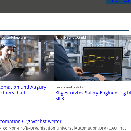
Zur Firmenwebs
stock.adobe.com
Bild: Neuron GmbH
tomation und Augury
Functional Safety
artnerschaft
KI-gestütztes Safety-Engineering b
SIL3
tomation.Org wächst weiter
ige Non-Profit-Organisation UniversalAutomation.Org (UAO) hat