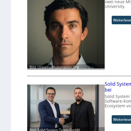
zwei neue Mi
University.
Weiterles
Bild: UniversalAutomation.Org
Solid Syste
bei
Solid System 
Software-Kom
Ecosystem vo
Weiterles
Bild: Solid System Team GmbH