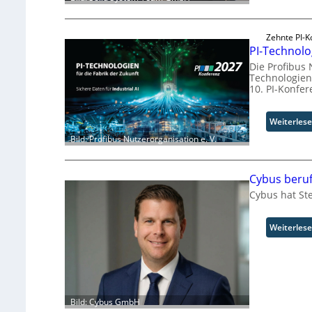
Zehnte PI-K
PI-Technolo
Die Profibus 
Technologien 
10. PI-Konfe
Weiterles
Bild: Profibus Nutzerorganisation e. V.
Cybus beru
Cybus hat St
Weiterles
Bild: Cybus GmbH