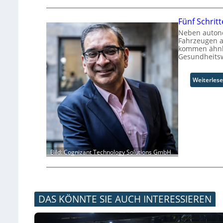
Fünf Schritt
Neben autono
Fahrzeugen a
kommen ähnli
Gesundheitsw
Weiterles
Bild: Cognizant Technology Solutions GmbH
DAS KÖNNTE SIE AUCH INTERESSIEREN