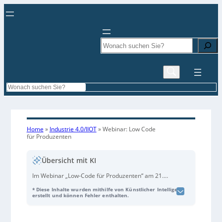
Search
Search
Home
»
Industrie 4.0/IIOT
»
Webinar: Low Code
für Produzenten
Übersicht mit KI
Im Webinar „Low-Code für Produzenten“ am 21.
Mai wird gezeigt, wie Unternehmen mit
Low-Code-
* Diese Inhalte wurden mithilfe von Künstlicher Intelligenz
Plattformen
sowie zunehmend integrierten
Low-
erstellt und können Fehler enthalten.
Code-Funktionen
in
MES
-,
ERP
-,
IoT
– und
PLM-
Systemen
schneller eigene Apps und Dashboards