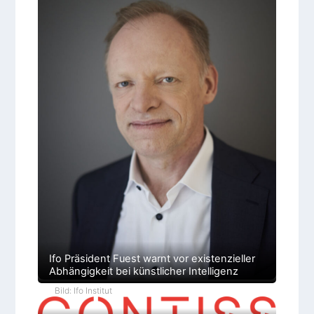
e
f
n
l
ä
c
h
e
Ifo Präsident Fuest warnt vor existenzieller
Abhängigkeit bei künstlicher Intelligenz
Bild: Ifo Institut