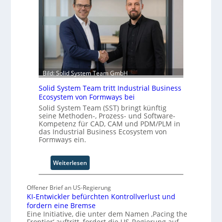
a
s
e
h
i
r
r
e
s
e
r
a
n
u
l
f
n
A
ü
g
u
r
Bild: Solid System Team GmbH
t
d
o
Solid System Team tritt Industrial Business
e
m
Ecosystem von Formways bei
n
a
Solid System Team (SST) bringt künftig
G
t
seine Methoden-, Prozess- und Software-
i
i
Kompetenz für CAD, CAM und PDM/PLM in
g
das Industrial Business Ecosystem von
o
a
Formways ein.
n
f
.
a
O
:
Weiterlesen
c
r
S
t
g
o
o
Offener Brief an US-Regierung
w
l
r
KI-Entwickler befürchten Kontrollverlust und
ä
i
y
fordern eine Bremse
c
d
-
Eine Initiative, die unter dem Namen ‚Pacing the
h
S
A
Frontier‘ auftritt, fordert die US-Regierung auf,