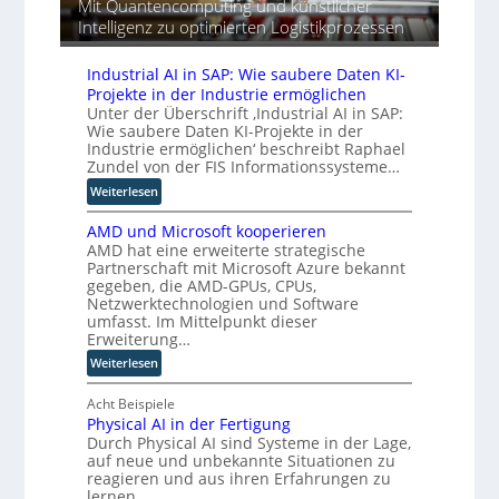
Mit Quantencomputing und künstlicher
o
n
m
i
n
p
Intelligenz zu optimierten Logistikprozessen
e
w
e
t
ä
i
a
z
r
i
n
Industrial AI in SAP: Wie saubere Daten KI-
y
u
e
s
e
Projekte in der Industrie ermöglichen
s
i
c
B
Unter der Überschrift ‚Industrial AI in SAP:
b
b
h
r
Wie saubere Daten KI-Projekte in der
e
t
e
e
Industrie ermöglichen‘ beschreibt Raphael
i
u
n
Zundel von der FIS Informationssysteme…
m
n
R
s
:
Weiterlesen
d
o
e
I
w
u
AMD und Microsoft kooperieren
n
e
t
AMD hat eine erweiterte strategische
d
l
e
Partnerschaft mit Microsoft Azure bekannt
u
c
gegeben, die AMD-GPUs, CPUs,
r
s
h
Netzwerktechnologien und Software
-
t
umfasst. Im Mittelpunkt dieser
e
H
r
Erweiterung…
R
e
i
o
:
Weiterlesen
r
a
l
A
s
l
l
M
Acht Beispiele
t
A
e
Physical AI in der Fertigung
D
e
I
e
Durch Physical AI sind Systeme in der Lage,
u
l
i
auf neue und unbekannte Situationen zu
i
n
l
n
reagieren und aus ihren Erfahrungen zu
n
d
e
S
lernen.