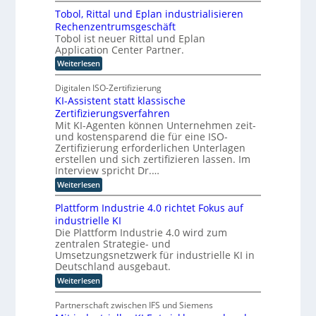
g
y
e
i
n
Tobol, Rittal und Eplan industrialisieren
n
l
k
e
Rechenzentrumsgeschäft
c
d
t
Tobol ist neuer Rittal und Eplan
u
r
u
e
Application Center Partner.
o
n
e
t
g
i
r
:
Weiterlesen
e
s
n
T
W
s
a
o
d
Digitalen ISO-Zertifizierung
s
a
n
b
f
e
g
KI-Assistent statt klassische
g
o
ü
e
r
Zertifizierungsverfahren
l
o
r
b
,
I
Mit KI-Agenten können Unternehmen zeit-
-
d
o
R
und kostensparend die für eine ISO-
n
i
t
C
i
Zertifizierung erforderlichen Unterlagen
e
z
d
E
t
i
u
erstellen und sich zertifizieren lassen. Im
u
t
O
n
m
Interview spricht Dr.…
a
s
t
C
l
:
Weiterlesen
e
t
y
u
K
r
b
r
n
I
n
Plattform Industrie 4.0 richtet Fokus auf
e
d
i
-
e
r
industrielle KI
E
A
e
T
R
p
Die Plattform Industrie 4.0 wird zum
s
r
e
e
l
zentralen Strategie- und
s
a
s
r
a
i
Umsetzungsnetzwerk für industrielle KI in
n
i
n
s
m
Deutschland ausgebaut.
s
l
i
t
p
ö
i
:
n
Weiterlesen
e
o
e
g
P
d
n
r
n
l
u
l
t
Partnerschaft zwischen IFS und Siemens
t
c
a
s
s
i
l
e