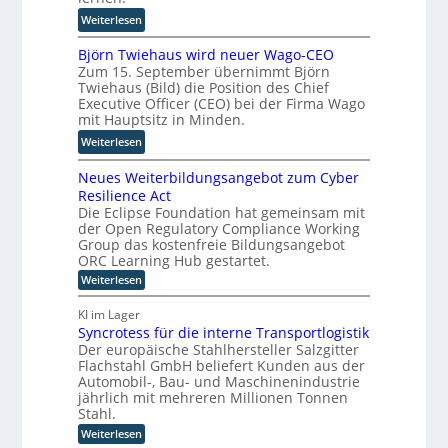
M
M
r
A
:
E
Weiterlesen
i
n
P
P
S
c
:
Björn Twiehaus wird neuer Wago-CEO
h
d
r
W
Zum 15. September übernimmt Björn
y
a
o
i
Twiehaus (Bild) die Position des Chief
s
b
s
e
Executive Officer (CEO) bei der Firma Wago
i
e
o
mit Hauptsitz in Minden.
s
c
i
f
a
:
Weiterlesen
a
s
t
u
B
l
p
k
b
Neues Weiterbildungsangebot zum Cyber
j
A
i
o
e
Resilience Act
ö
I
e
o
r
Die Eclipse Foundation hat gemeinsam mit
r
i
l
p
der Open Regulatory Compliance Working
e
n
n
t
e
Group das kostenfreie Bildungsangebot
D
T
d
r
ORC Learning Hub gestartet.
a
w
e
i
:
Weiterlesen
t
i
r
e
N
e
e
F
e
r
KI im Lager
n
h
u
e
e
Syncrotess für die interne Transportlogistik
K
e
a
r
n
Der europäische Stahlhersteller Salzgitter
s
I
u
t
W
Flachstahl GmbH beliefert Kunden aus der
-
s
e
i
Automobil-, Bau- und Maschinenindustrie
P
i
w
jährlich mit mehreren Millionen Tonnen
g
t
r
i
Stahl.
u
e
o
r
n
:
r
Weiterlesen
j
S
d
b