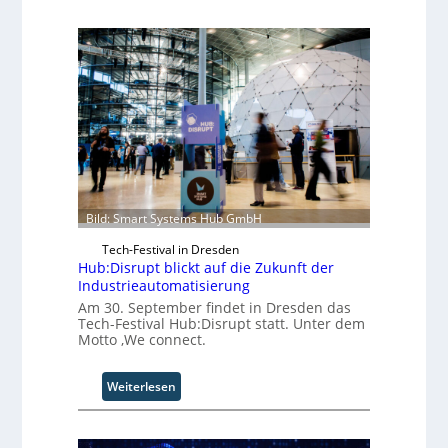
A
A
Z
ü
r
i
c
h
:
T
r
Bild: Smart Systems Hub GmbH
e
f
Tech-Festival in Dresden
f
Hub:Disrupt blickt auf die Zukunft der
p
Industrieautomatisierung
u
Am 30. September findet in Dresden das
n
Tech-Festival Hub:Disrupt statt. Unter dem
k
Motto ‚We connect.
t
f
:
Weiterlesen
ü
H
r
u
p
b