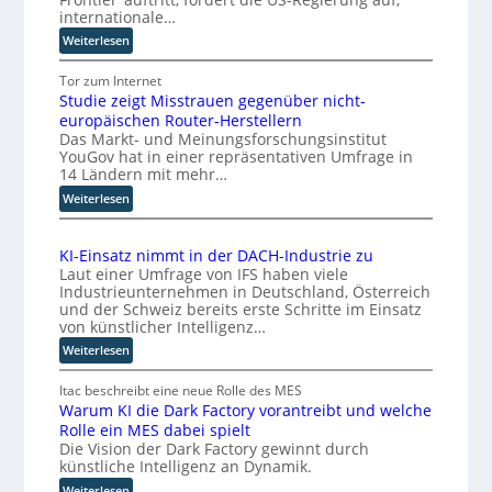
s
y
internationale…
u
t
s
s
:
Weiterlesen
w
t
b
K
e
e
a
I
Tor zum Internet
i
m
Studie zeigt Misstrauen gegenüber nicht-
-
u
t
T
europäischen Router-Herstellern
E
e
Das Markt- und Meinungsforschungsinstitut
e
n
r
YouGov hat in einer repräsentativen Umfrage in
t
a
14 Ländern mit mehr…
w
m
:
i
Weiterlesen
t
S
c
r
t
k
i
KI-Einsatz nimmt in der DACH-Industrie zu
u
l
t
Laut einer Umfrage von IFS haben viele
d
e
t
Industrieunternehmen in Deutschland, Österreich
i
r
I
und der Schweiz bereits erste Schritte im Einsatz
e
b
von künstlicher Intelligenz…
n
z
e
d
:
Weiterlesen
e
f
u
K
i
ü
s
I
Itac beschreibt eine neue Rolle des MES
g
r
Warum KI die Dark Factory vorantreibt und welche
-
t
t
c
Rolle ein MES dabei spielt
E
r
M
h
Die Vision der Dark Factory gewinnt durch
i
i
i
t
künstliche Intelligenz an Dynamik.
n
a
s
e
s
:
Weiterlesen