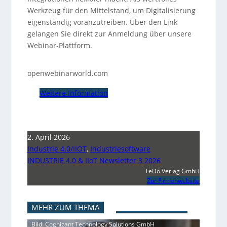
Werkzeug für den Mittelstand, um Digitalisierung
eigenständig voranzutreiben. Über den Link
gelangen Sie direkt zur Anmeldung über unsere
Webinar-Plattform.
openwebinarworld.com
Weitere Information
2. April 2026
Industrie 4.0/IIOT
,
Industriesoftware
INDUSTRIE 4.0 & IIoT Newsletter 3 2026
TeDo Verlag GmbH
Zur Firmenwebsite
MEHR ZUM THEMA
Bild: Cognizant Technology Solutions GmbH