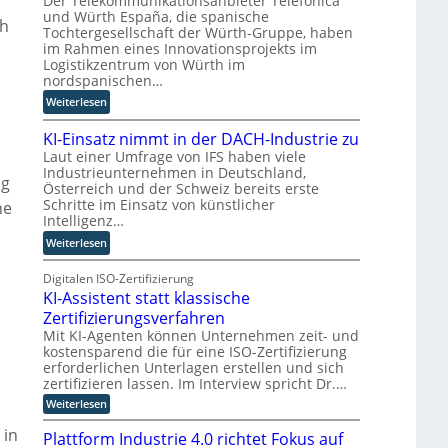
Der Telekommunikationsanbieter Telefónica
r
n
Z
r
und Würth España, die spanische
ch
n
w
Tochtergesellschaft der Würth-Gruppe, haben
d
im Rahmen eines Innovationsprojekts im
i
n
Logistikzentrum von Würth im
l
e
nordspanischen…
l
u
:
i
Weiterlesen
e
M
n
r
KI-Einsatz nimmt in der DACH-Industrie zu
i
g
W
Laut einer Umfrage von IFS haben viele
t
f
a
Industrieunternehmen in Deutschland,
Q
ü
g
ng
Österreich und der Schweiz bereits erste
u
r
o
Schritte im Einsatz von künstlicher
he
a
T
-
Intelligenz…
n
a
C
:
Weiterlesen
t
t
E
K
e
o
O
I
Digitalen ISO-Zertifizierung
n
r
KI-Assistent statt klassische
-
c
t
E
Zertifizierungsverfahren
o
e
i
Mit KI-Agenten können Unternehmen zeit- und
m
n
kostensparend die für eine ISO-Zertifizierung
p
erforderlichen Unterlagen erstellen und sich
s
u
zertifizieren lassen. Im Interview spricht Dr.…
a
t
:
t
Weiterlesen
i
K
z
n
I
 in
Plattform Industrie 4.0 richtet Fokus auf
n
g
-