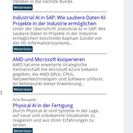
Oktober in die nächste Runde.
e
I
i
g
z
t
:
Weiterlesen
E
e
f
u
F
M
n
r
ü
o
o
a
t
u
r
Industrial AI in SAP: Wie saubere Daten KI-
k
i
w
n
h
p
Projekte in der Industrie ermöglichen
u
n
i
g
u
t
s
t
c
s
m
Unter der Überschrift ‚Industrial AI in SAP: Wie
i
a
e
k
v
a
saubere Daten KI-Projekte in der Industrie
u
n
l
e
n
m
ermöglichen‘ beschreibt Raphael Zundel von
f
a
u
r
o
i
der FIS Informationssysteme…
i
n
n
f
i
e
n
c
:
g
Weiterlesen
a
d
r
d
e
I
u
h
e
u
M
n
n
r
R
t
AMD und Microsoft kooperieren
s
ü
d
d
e
o
e
AMD hat eine erweiterte strategische
t
n
u
r
n
b
n
Partnerschaft mit Microsoft Azure bekannt
r
c
s
e
o
i
h
gegeben, die AMD-GPUs, CPUs,
t
a
t
L
e
e
r
l
i
Netzwerktechnologien und Software umfasst.
o
l
n
i
e
k
Im Mittelpunkt dieser Erweiterung…
g
l
e
a
n
u
:
Weiterlesen
i
e
r
l
B
n
d.
A
K
w
A
e
d
s
M
I
e
I
t
t
K
Acht Beispiele
t
D
i
i
r
I
Physical AI in der Fertigung
u
i
t
n
i
g
n
Durch Physical AI sind Systeme in der Lage,
e
S
e
e
k
d
auf neue und unbekannte Situationen zu
r
A
b
g
p
M
t
P
z
reagieren und aus ihren Erfahrungen zu
r
r
i
A
:
u
ü
lernen.
c
o
u
W
s
n
:
)
r
Weiterlesen
s
i
a
d
z