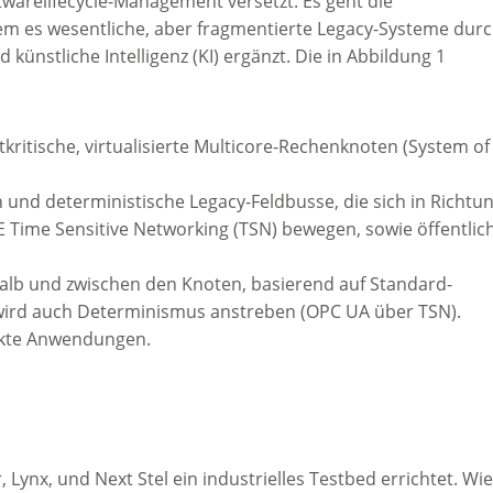
oftwarelifecycle-Management versetzt. Es geht die
dem es wesentliche, aber fragmentierte Legacy-Systeme dur
ünstliche Intelligenz (KI) ergänzt. Die in Abbildung 1
ritische, virtualisierte Multicore-Rechenknoten (System of
und deterministische Legacy-Feldbusse, die sich in Richtu
 Time Sensitive Networking (TSN) bewegen, sowie öffentlic
halb und zwischen den Knoten, basierend auf Standard-
ird auch Determinismus anstreben (OPC UA über TSN).
ackte Anwendungen.
 Lynx, und Next Stel ein industrielles Testbed errichtet. Wie