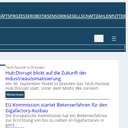
HÄFTSPROZESSE
ROBOTIK
SENSORIK
GESELLSCHAFT
ZAHLENFUTTER
Tech-Festival in Dresden
Hub:Disrupt blickt auf die Zukunft der
Industrieautomatisierung
Am 30. September findet in Dresden das Tech-Festival
Hub:Disrupt statt. Unter dem Motto ‚We connect.
:
Weiterlesen
H
EU-Kommission startet Bieterverfahren für den
u
b
Gigafactory-Ausbau
:
Die Europäische Kommission hat ein Bieterverfahren
zur Errichtung von bis zu sieben KI-Gigafactories in
D
ganz…
i