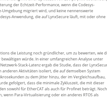
hterung der Echtzeit-Performance, wenn die Codesys-
e-Umgebung migriert wird, und keine nennenswerte
desys-Anwendung, die auf LynxSecure läuft, mit oder ohne
utions die Leistung noch gründlicher, um zu bewerten, wie d
r bewältigen würde. In einer umfangreichen Analyse unter
 Netzwerk-Stack-Latenz ergab die Studie, dass der LynxSecu
on anderen Aktivitäten isoliert, die auf demselben System
Mikrosekunden zu dem Jitter hinzu, der im Vergleichsaufbau,
rde gefolgert, dass die minimale Zykluszeit, die mit dieser
n sowohl für EtherCAT als auch für Profinet beträgt. Noc
h, wenn Para-Virtualisierung oder ein anderes RTOS als