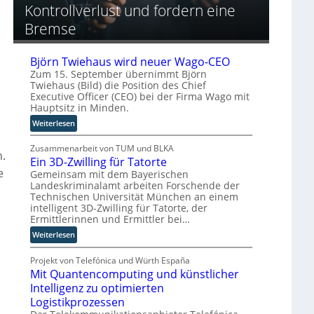
o
h
Kontrollverlust und fordern eine
g
o
p
e
r
Bremse
ä
A
y
i
u
-
s
t
Björn Twiehaus wird neuer Wago-CEO
A
c
o
Zum 15. September übernimmt Björn
u
h
m
Twiehaus (Bild) die Position des Chief
s
e
a
Executive Officer (CEO) bei der Firma Wago mit
b
n
t
Hauptsitz in Minden.
a
R
i
:
Weiterlesen
u
o
s
B
u
i
j
Zusammenarbeit von TUM und BLKA
n.
t
e
Ein 3D-Zwilling für Tatorte
ö
e
r
e
r
Gemeinsam mit dem Bayerischen
r
u
Landeskriminalamt arbeiten Forschende der
n
-
n
Technischen Universität München an einem
T
H
g
intelligent 3D-Zwilling für Tatorte, der
w
Ermittlerinnen und Ermittler bei…
e
s
i
r
l
:
Weiterlesen
e
s
ö
E
h
t
s
i
Projekt von Telefónica und Würth España
a
e
u
Mit Quantencomputing und künstlicher
n
u
l
n
3
Intelligenz zu optimierten
s
l
g
o
D
w
Logistikprozessen
e
e
-
i