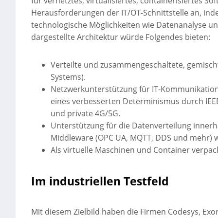
für vernetztes, virtualisiertes, containerisiertes S
Herausforderungen der IT/OT-Schnittstelle an, in
technologische Möglichkeiten wie Datenanalyse und k
dargestellte Architektur würde Folgendes bieten:
Verteilte und zusammengeschaltete, gemischtk
Systems).
Netzwerkunterstützung für IT-Kommunikation 
eines verbesserten Determinismus durch IEEE
und private 4G/5G.
Unterstützung für die Datenverteilung inner
Middleware (OPC UA, MQTT, DDS und mehr) w
Als virtuelle Maschinen und Container verp
Im industriellen Testfeld
Mit diesem Zielbild haben die Firmen Codesys, Exor,