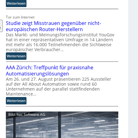
s
:
Weiterlesen
r
E
u
U
Tor zum Internet
p
-
Studie zeigt Misstrauen gegenüber nicht-
t
K
europäischen Router-Herstellern
b
o
Das Markt- und Meinungsforschungsinstitut YouGov
l
m
hat in einer repräsentativen Umfrage in 14 Ländern
i
m
mit mehr als 16.000 Teilnehmenden die Sichtweise
c
i
europäischer Verbraucher…
k
s
:
Weiterlesen
t
s
S
a
i
AAA Zürich: Treffpunkt für praxisnahe
t
u
o
u
Automatisierungslösungen
f
n
d
Am 26. und 27. August präsentieren 225 Aussteller
d
s
auf der All About Automation sowie rund 60
i
i
t
Unternehmen auf der parallel stattfindenden
e
e
a
Maintenance…
z
Z
r
e
:
Weiterlesen
u
t
i
A
k
e
g
A
u
t
Bild: Itac Software AG
t
A
n
B
M
Z
f
i
i
ü
t
e
s
r
d
t