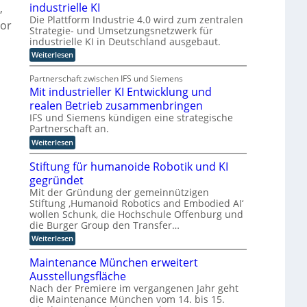
industrielle KI
,
i
A
u
s
Die Plattform Industrie 4.0 wird zum zentralen
m
n
vor
s
Strategie- und Umsetzungsnetzwerk für
m
d
i
industrielle KI in Deutschland ausgebaut.
t
s
k
:
Weiterlesen
t
i
ü
P
e
n
n
l
n
Partnerschaft zwischen IFS und Siemens
d
s
a
t
Mit industrieller KI Entwicklung und
t
e
s
t
t
t
realen Betrieb zusammenbringen
r
l
f
a
IFS und Siemens kündigen eine strategische
D
i
o
t
Partnerschaft an.
A
r
t
c
m
:
k
C
Weiterlesen
h
I
M
l
H
e
n
i
a
Stiftung für humanoide Robotik und KI
-
r
d
t
s
gegründet
u
I
i
s
I
s
n
i
Mit der Gründung der gemeinnützigen
n
n
t
d
s
Stiftung ‚Humanoid Robotics and Embodied AI‘
d
t
r
u
c
wollen Schunk, die Hochschule Offenburg und
u
i
s
h
e
die Burger Group den Transfer…
e
t
e
s
l
4
r
Z
:
Weiterlesen
t
l
.
i
e
S
r
i
0
e
r
t
Maintenance München erweitert
r
i
l
t
i
g
Ausstellungsfläche
i
l
i
f
e
e
c
e
f
t
Nach der Premiere im vergangenen Jahr geht
z
n
h
r
i
u
die Maintenance München vom 14. bis 15.
u
t
K
z
n
z