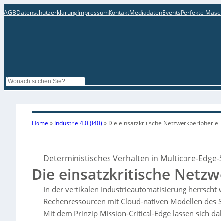
AGB
Datenschutzerklärung
Impressum
Kontakt
Mediadaten
Events
Perfekte Masc
Search
Home
»
Industrie 4.0 (I40)
»
Die einsatzkritische Netzwerkperipherie
Deterministisches Verhalten in Multicore-Edge
Die einsatzkritische Netz
In der vertikalen Industrieautomatisierung herrscht
Rechenressourcen mit Cloud-nativen Modellen des 
Mit dem Prinzip Mission-Critical-Edge lassen sich d