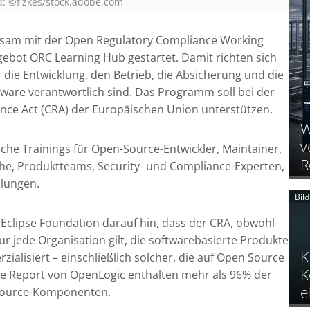
d: ©fizkes/stock.adobe.com
nsam mit der Open Regulatory Compliance Working
ebot ORC Learning Hub gestartet. Damit richten sich
r die Entwicklung, den Betrieb, die Absicherung und die
are verantwortlich sind. Das Programm soll bei der
ence Act (CRA) der Europäischen Union unterstützen.
W
v
sche Trainings für Open-Source-Entwickler, Maintainer,
R
che, Produktteams, Security- und Compliance-Experten,
lungen.
Bil
e Eclipse Foundation darauf hin, dass der CRA, obwohl
ür jede Organisation gilt, die softwarebasierte Produkte
K
ialisiert – einschließlich solcher, die auf Open Source
K
ce Report von OpenLogic enthalten mehr als 96% der
e
Source-Komponenten.