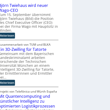
o
u
n
Björn Twiehaus wird neuer
r
r
a
Wago-CEO
y
o
h
Zum 15. September übernimmt
-
p
e
Björn Twiehaus (Bild) die Position
A
ä
des Chief Executive Officer (CEO)
A
u
bei der Firma Wago mit Hauptsitz in
i
u
s
Minden.
s
t
b
c
o
:
Weiterlesen
a
h
m
B
u
e
a
j
Zusammenarbeit von TUM und BLKA
n
t
Ein 3D-Zwilling für Tatorte
ö
R
i
r
Gemeinsam mit dem Bayerischen
Landeskriminalamt arbeiten
o
s
n
Forschende der Technischen
u
i
T
Universität München an einem
t
e
w
intelligent 3D-Zwilling für Tatorte,
e
r
i
der Ermittlerinnen und Ermittler
r
u
e
bei…
-
n
h
:
Weiterlesen
H
g
a
E
e
s
u
i
Projekt von Telefónica und Würth España
r
l
s
Mit Quantencomputing und
n
s
ö
w
3
künstlicher Intelligenz zu
t
s
i
D
optimierten Logistikprozessen
e
u
r
-