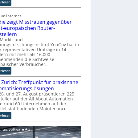
r
:
erlesen
u
E
p
U
zum Internet
t
-
die zeigt Misstrauen gegenüber
b
K
ht-europäischen Router-
l
o
stellern
i
m
 Markt- und
c
m
ungsforschungsinstitut YouGov hat in
k
i
r repräsentativen Umfrage in 14
t
s
ern mit mehr als 16.000
a
s
nehmenden die Sichtweise
u
i
opäischer Verbraucher…
f
o
:
erlesen
d
n
S
i
s
 Zürich: Treffpunkt für praxisnahe
t
e
t
u
omatisierungslösungen
Z
a
d
6. und 27. August präsentieren 225
u
r
teller auf der All About Automation
i
k
t
ie rund 60 Unternehmen auf der
e
u
e
llel stattfindenden Maintenance…
z
n
t
e
:
erlesen
f
B
i
A
t
i
g
A
d
d: Itac Software AG
e
t
A
e
t
M
Z