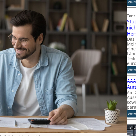
Weit
Tor 
Stu
nic
Her
Das
Mein
eine
Länd
Teil
eur
Weit
AAA
Aut
Am 2
Auss
sow
para
Weit
Bil