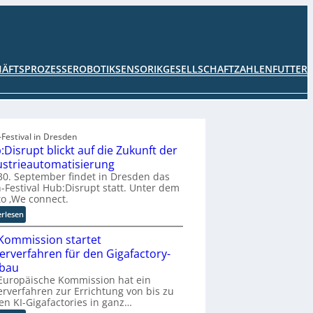
HÄFTSPROZESSE
ROBOTIK
SENSORIK
GESELLSCHAFT
ZAHLENFUTTER
Festival in Dresden
:Disrupt blickt auf die Zukunft der
ustrieautomatisierung
0. September findet in Dresden das
-Festival Hub:Disrupt statt. Unter dem
o ‚We connect.
:
erlesen
H
Kommission startet
u
b
terverfahren für den Gigafactory-
:
bau
D
Europäische Kommission hat ein
i
erverfahren zur Errichtung von bis zu
en KI-Gigafactories in ganz…
s