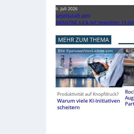
6. Juli 2026
Gesellschaft (get)
INDUSTRIE 4.0 & IIoT Newsletter 13 20
MEHR ZUM THEMA
Bild: ©panuwat/stock.adobe.com
Bild
Roc
Produktivität auf Knopfdruck?
Aug
Warum viele KI-Initiativen
Par
scheitern