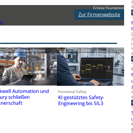
Eclipse Foundation
Zur Firmenwebsite
26
: ©Stock57/stock.adobe.com
Bild: Neuron GmbH
kwell Automation und
Functional Safety
ury schließen
KI-gestütztes Safety-
tnerschaft
Engineering bis SIL3