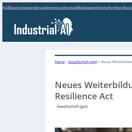
AGB
Datenschutzerklärung
Impressum
Kontakt
Mediadaten
Events
Perfekte Masc
Home
»
Gesellschaft (get)
»
Neues Weiterbildu
Neues Weiterbild
Resilience Act
Gesellschaft (get)