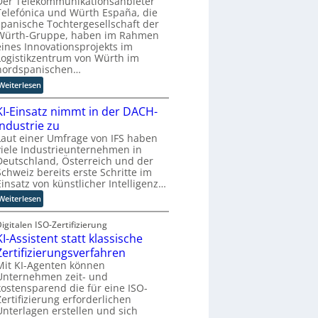
Der Telekommunikationsanbieter
l
n
d
Z
Telefónica und Würth España, die
l
g
n
w
spanische Tochtergesellschaft der
e
e
e
Würth-Gruppe, haben im Rahmen
i
r
n
u
eines Innovationsprojekts im
l
n
e
Logistikzentrum von Würth im
l
r
nordspanischen…
i
W
:
Weiterlesen
n
a
M
g
g
KI-Einsatz nimmt in der DACH-
i
f
o
t
Industrie zu
ü
-
Q
Laut einer Umfrage von IFS haben
r
C
viele Industrieunternehmen in
u
T
E
Deutschland, Österreich und der
a
a
O
Schweiz bereits erste Schritte im
n
t
Einsatz von künstlicher Intelligenz…
t
o
:
Weiterlesen
e
r
K
n
t
I
igitalen ISO-Zertifizierung
c
e
KI-Assistent statt klassische
-
o
E
m
Zertifizierungsverfahren
i
p
Mit KI-Agenten können
n
Unternehmen zeit- und
u
kostensparend die für eine ISO-
s
t
Zertifizierung erforderlichen
a
i
Unterlagen erstellen und sich
t
n