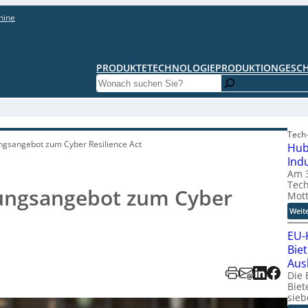
hine
PRODUKTE
TECHNOLOGIE
PRODUKTION
GESC
Search
Tech-
ngsangebot zum Cyber Resilience Act
Hub
Ind
Am 3
Tech
ungsangebot zum Cyber
Mott
Weit
EU-
Bie
Aus
Die 
Biet
sieb