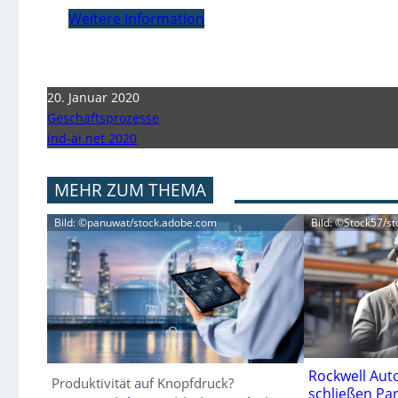
Weitere Information
20. Januar 2020
Geschäftsprozesse
ind-ai.net 2020
MEHR ZUM THEMA
Bild: ©panuwat/stock.adobe.com
Bild: ©Stock57/s
Rockwell Aut
Produktivität auf Knopfdruck?
schließen Pa