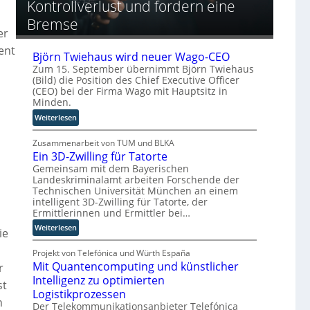
Kontrollverlust und fordern eine
o
e
g
o
p
A
Bremse
r
ä
u
er
y
i
t
-
ent
s
Björn Twiehaus wird neuer Wago-CEO
o
A
c
m
Zum 15. September übernimmt Björn Twiehaus
u
h
(Bild) die Position des Chief Executive Officer
a
s
(CEO) bei der Firma Wago mit Hauptsitz in
e
t
b
Minden.
n
i
a
R
:
s
Weiterlesen
u
o
B
i
u
j
Zusammenarbeit von TUM und BLKA
e
t
Ein 3D-Zwilling für Tatorte
ö
r
e
r
Gemeinsam mit dem Bayerischen
u
r
Landeskriminalamt arbeiten Forschende der
n
n
Technischen Universität München an einem
-
T
g
intelligent 3D-Zwilling für Tatorte, der
H
w
s
Ermittlerinnen und Ermittler bei…
e
i
l
:
Weiterlesen
r
e
ö
ie
E
s
h
s
i
Projekt von Telefónica und Würth España
t
a
u
Mit Quantencomputing und künstlicher
n
e
r
u
n
3
l
Intelligenz zu optimierten
s
g
st
D
l
w
e
Logistikprozessen
h
-
e
i
n
Der Telekommunikationsanbieter Telefónica