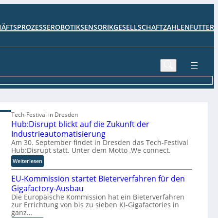
HÄFTSPROZESSE
ROBOTIK
SENSORIK
GESELLSCHAFT
ZAHLENFUTTER
Tech-Festival in Dresden
Hub:Disrupt blickt auf die Zukunft der
Industrieautomatisierung
Am 30. September findet in Dresden das Tech-Festival
Hub:Disrupt statt. Unter dem Motto ‚We connect.
:
Weiterlesen
H
EU-Kommission startet Bieterverfahren für den
u
b
Gigafactory-Ausbau
:
Die Europäische Kommission hat ein Bieterverfahren
zur Errichtung von bis zu sieben KI-Gigafactories in
D
ganz…
i