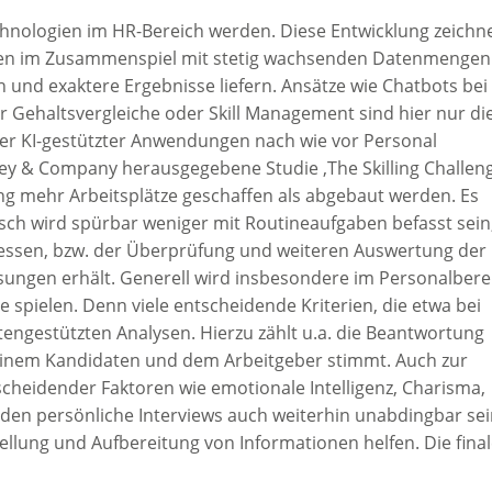
hnologien im HR-Bereich werden. Diese Entwicklung zeichn
rgen im Zusammenspiel mit stetig wachsenden Datenmengen
und exaktere Ergebnisse liefern. Ansätze wie Chatbots bei
 Gehaltsvergleiche oder Skill Management sind hier nur di
ter KI-gestützter Anwendungen nach wie vor Personal
y & Company herausgegebene Studie ‚The Skilling Challeng
ung mehr Arbeitsplätze geschaffen als abgebaut werden. Es
sch wird spürbar weniger mit Routineaufgaben befasst sein
essen, bzw. der Überprüfung und weiteren Auswertung der
Lösungen erhält. Generell wird insbesondere im Personalbere
e spielen. Denn viele entscheidende Kriterien, die etwa bei
atengestützten Analysen. Hierzu zählt u.a. die Beantwortung
 einem Kandidaten und dem Arbeitgeber stimmt. Auch zur
scheidender Faktoren wie emotionale Intelligenz, Charisma,
den persönliche Interviews auch weiterhin unabdingbar sei
stellung und Aufbereitung von Informationen helfen. Die fina