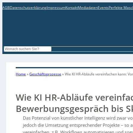
AGB
Datenschutzerklärung
Impressum
Kontakt
Mediadaten
Events
Perfekte Masc
Search
Home
»
Geschäftsprozesse
»
Wie KI HR-Abläufe vereinfachen kann: V
Wie KI HR-Abläufe vereinf
Bewerbungsgespräch bis S
Das Potenzial von künstlicher Intelligenz wird zwar 
jedoch die Umsetzung entsprechender Projekte – so a
vereinfachen, z.B. Workflows automatisieren und so