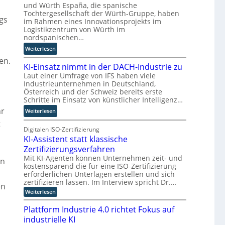
Z
r
r
und Würth España, die spanische
w
Tochtergesellschaft der Würth-Gruppe, haben
n
d
gs
im Rahmen eines Innovationsprojekts im
i
n
Logistikzentrum von Würth im
l
e
nordspanischen…
l
u
:
i
Weiterlesen
e
M
n
r
en.
KI-Einsatz nimmt in der DACH-Industrie zu
i
g
W
Laut einer Umfrage von IFS haben viele
t
f
a
Industrieunternehmen in Deutschland,
Q
ü
g
Österreich und der Schweiz bereits erste
u
r
o
Schritte im Einsatz von künstlicher Intelligenz…
a
T
-
hr
:
Weiterlesen
n
a
C
K
t
t
E
t
I
Digitalen ISO-Zertifizierung
e
o
O
KI-Assistent statt klassische
-
n
r
E
c
Zertifizierungsverfahren
t
i
o
e
Mit KI-Agenten können Unternehmen zeit- und
nn
n
kostensparend die für eine ISO-Zertifizierung
m
erforderlichen Unterlagen erstellen und sich
s
p
zertifizieren lassen. Im Interview spricht Dr.…
a
u
en
:
t
Weiterlesen
t
e
K
z
i
I
Plattform Industrie 4.0 richtet Fokus auf
n
n
-
industrielle KI
i
A
g