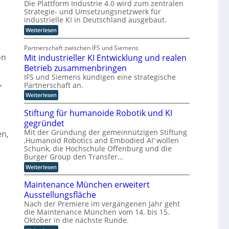
s
Die Plattform Industrie 4.0 wird zum zentralen
m
u
s
Strategie- und Umsetzungsnetzwerk für
m
n
i
industrielle KI in Deutschland ausgebaut.
t
d
s
:
Weiterlesen
t
i
k
P
e
n
ü
l
n
Partnerschaft zwischen IFS und Siemens
d
n
a
t
on
Mit industrieller KI Entwicklung und realen
t
e
s
s
t
t
Betrieb zusammenbringen
r
t
f
a
IFS und Siemens kündigen eine strategische
D
l
o
t
,
Partnerschaft an.
A
i
r
t
m
:
k
C
Weiterlesen
c
I
M
l
H
h
n
i
a
Stiftung für humanoide Robotik und KI
-
e
d
t
s
gegründet
u
I
i
s
r
s
n
i
Mit der Gründung der gemeinnützigen Stiftung
n
en,
I
t
d
s
‚Humanoid Robotics and Embodied AI‘ wollen
d
n
r
u
c
Schunk, die Hochschule Offenburg und die
u
t
i
s
h
Burger Group den Transfer…
e
t
e
s
e
4
r
Z
:
Weiterlesen
t
l
.
i
e
S
r
l
0
e
r
t
Maintenance München erweitert
r
i
l
t
i
i
Ausstellungsfläche
i
l
i
f
e
g
c
e
f
t
Nach der Premiere im vergangenen Jahr geht
z
e
h
r
i
u
die Maintenance München vom 14. bis 15.
u
n
t
K
z
n
Oktober in die nächste Runde.
e
I
i
g
z