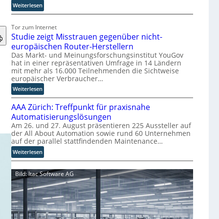
s
:
Weiterlesen
r
E
u
U
Tor zum Internet
p
-
Studie zeigt Misstrauen gegenüber nicht-
t
K
europäischen Router-Herstellern
b
o
Das Markt- und Meinungsforschungsinstitut YouGov
l
m
hat in einer repräsentativen Umfrage in 14 Ländern
i
m
mit mehr als 16.000 Teilnehmenden die Sichtweise
c
i
europäischer Verbraucher…
k
s
:
Weiterlesen
t
s
S
a
i
AAA Zürich: Treffpunkt für praxisnahe
t
u
o
u
Automatisierungslösungen
f
n
d
Am 26. und 27. August präsentieren 225 Aussteller auf
d
s
der All About Automation sowie rund 60 Unternehmen
i
i
t
auf der parallel stattfindenden Maintenance…
e
e
a
z
:
Weiterlesen
Z
r
e
A
u
t
i
A
k
e
Bild: Itac Software AG
g
A
u
t
t
Z
n
B
M
ü
f
i
i
r
t
e
s
i
d
t