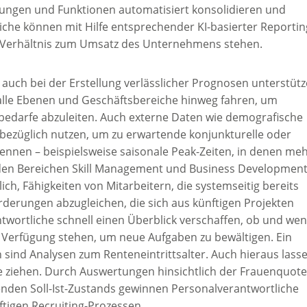
ungen und Funktionen automatisiert konsolidieren und
iche können mit Hilfe entsprechender KI-basierter Reportin
n Verhältnis zum Umsatz des Unternehmens stehen.
auch bei der Erstellung verlässlicher Prognosen unterstütz
lle Ebenen und Geschäftsbereiche hinweg fahren, um
rbedarfe abzuleiten. Auch externe Daten wie demografische
bezüglich nutzen, um zu erwartende konjunkturelle oder
ennen – beispielsweise saisonale Peak-Zeiten, in denen me
 den Bereichen Skill Management und Business Developmen
h, Fähigkeiten von Mitarbeitern, die systemseitig bereits
orderungen abzugleichen, die sich aus künftigen Projekten
twortliche schnell einen Überblick verschaffen, ob und we
ur Verfügung stehen, um neue Aufgaben zu bewältigen. Ein
n sind Analysen zum Renteneintrittsalter. Auch hieraus lass
fe ziehen. Durch Auswertungen hinsichtlich der Frauenquot
den Soll-Ist-Zustands gewinnen Personalverantwortliche
tigen Recruiting-Prozessen.