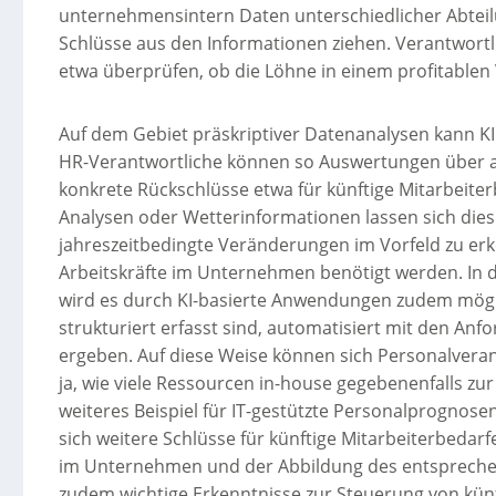
unternehmensintern Daten unterschiedlicher Abteil
Schlüsse aus den Informationen ziehen. Verantwortl
etwa überprüfen, ob die Löhne in einem profitable
Auf dem Gebiet präskriptiver Datenanalysen kann KI 
HR-Verantwortliche können so Auswertungen über a
konkrete Rückschlüsse etwa für künftige Mitarbeite
Analysen oder Wetterinformationen lassen sich dies
jahreszeitbedingte Veränderungen im Vorfeld zu erk
Arbeitskräfte im Unternehmen benötigt werden. In
wird es durch KI-basierte Anwendungen zudem möglic
strukturiert erfasst sind, automatisiert mit den Anf
ergeben. Auf diese Weise können sich Personalveran
ja, wie viele Ressourcen in-house gegebenenfalls z
weiteres Beispiel für IT-gestützte Personalprognose
sich weitere Schlüsse für künftige Mitarbeiterbedar
im Unternehmen und der Abbildung des entsprechen
zudem wichtige Erkenntnisse zur Steuerung von künf