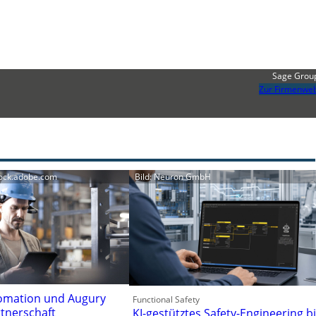
Sage Group
Zur Firmenweb
tock.adobe.com
Bild: Neuron GmbH
omation und Augury
Functional Safety
rtnerschaft
KI-gestütztes Safety-Engineering b