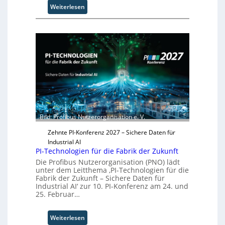
:
Weiterlesen
r
S
g
o
w
l
ä
i
c
d
h
S
s
y
t
s
w
t
e
e
i
m
t
Bild: Profibus Nutzerorganisation e. V.
T
e
e
Zehnte PI-Konferenz 2027 – Sichere Daten für
r
a
Industrial AI
m
PI-Technologien für die Fabrik der Zukunft
t
Die Profibus Nutzerorganisation (PNO) lädt
r
unter dem Leitthema ‚PI-Technologien für die
Fabrik der Zukunft – Sichere Daten für
i
Industrial AI‘ zur 10. PI-Konferenz am 24. und
t
25. Februar…
t
I
n
:
Weiterlesen