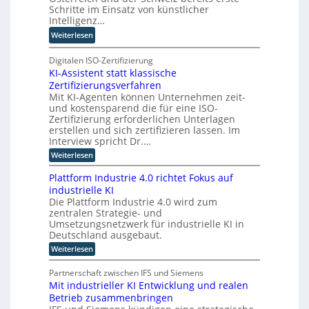
u
ü
Schritte im Einsatz von künstlicher
g
a
r
Intelligenz…
o
n
T
-
:
Weiterlesen
t
a
C
K
e
t
E
I
Digitalen ISO-Zertifizierung
n
o
O
KI-Assistent statt klassische
-
c
r
Zertifizierungsverfahren
E
o
t
Mit KI-Agenten können Unternehmen zeit-
i
m
e
und kostensparend die für eine ISO-
n
p
Zertifizierung erforderlichen Unterlagen
s
u
erstellen und sich zertifizieren lassen. Im
a
t
Interview spricht Dr.…
t
i
:
Weiterlesen
z
n
K
n
I
g
Plattform Industrie 4.0 richtet Fokus auf
-
i
u
industrielle KI
A
m
n
Die Plattform Industrie 4.0 wird zum
s
m
zentralen Strategie- und
s
d
t
i
Umsetzungsnetzwerk für industrielle KI in
k
s
i
Deutschland ausgebaut.
ü
t
n
:
Weiterlesen
n
e
P
d
n
s
l
t
e
Partnerschaft zwischen IFS und Siemens
t
a
s
r
Mit industrieller KI Entwicklung und realen
l
t
t
D
Betrieb zusammenbringen
t
a
i
f
A
t