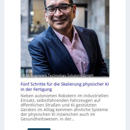
m
r
b
v
i
e
o
k
r
n
d
u
F
e
f
o
r
t
r
Z
S
m
u
t
w
k
e
a
u
f
y
n
a
s
f
n
b
t
S
e
Bild: Cognizant Technology Solutions GmbH
c
i
h
Fünf Schritte für die Skalierung physischer KI
w
in der Fertigung
a
Neben autonomen Robotern im industriellen
b
Einsatz, selbstfahrenden Fahrzeugen auf
öffentlichen Straßen und KI-gestützten
z
Geräten im Alltag kommen ähnliche Systeme
u
der physischen KI inzwischen auch im
m
Gesundheitswesen, in der…
C
o