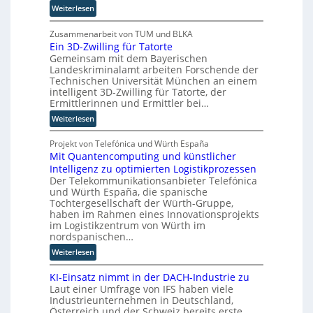
R
u
:
Weiterlesen
s
o
B
i
u
j
Zusammenarbeit von TUM und BLKA
e
t
Ein 3D-Zwilling für Tatorte
ö
r
e
Gemeinsam mit dem Bayerischen
r
u
r
Landeskriminalamt arbeiten Forschende der
n
n
-
Technischen Universität München an einem
T
g
H
intelligent 3D-Zwilling für Tatorte, der
w
s
Ermittlerinnen und Ermittler bei…
e
i
l
r
:
Weiterlesen
e
ö
s
E
h
s
t
i
Projekt von Telefónica und Würth España
a
u
e
Mit Quantencomputing und künstlicher
n
u
n
l
Intelligenz zu optimierten Logistikprozessen
3
s
g
l
Der Telekommunikationsanbieter Telefónica
D
w
e
e
und Würth España, die spanische
-
i
n
Tochtergesellschaft der Würth-Gruppe,
r
Z
r
haben im Rahmen eines Innovationsprojekts
n
w
d
im Logistikzentrum von Würth im
i
n
nordspanischen…
l
e
:
Weiterlesen
l
u
M
i
e
KI-Einsatz nimmt in der DACH-Industrie zu
i
n
r
Laut einer Umfrage von IFS haben viele
t
g
W
Industrieunternehmen in Deutschland,
Q
f
a
Österreich und der Schweiz bereits erste