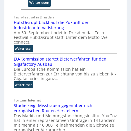
:
-
Weiterlesen
F
C
ü
E
Tech-Festival in Dresden
n
O
Hub:Disrupt blickt auf die Zukunft der
f
Industrieautomatisierung
S
Am 30. September findet in Dresden das Tech-
c
Festival Hub:Disrupt statt. Unter dem Motto ‚We
h
connect.
r
:
Weiterlesen
i
H
t
EU-Kommission startet Bieterverfahren für den
u
t
Gigafactory-Ausbau
b
Die Europäische Kommission hat ein
e
:
Bieterverfahren zur Errichtung von bis zu sieben KI-
f
D
Gigafactories in ganz…
i
ü
:
Weiterlesen
s
r
E
r
d
U
u
i
Tor zum Internet
-
p
e
Studie zeigt Misstrauen gegenüber nicht-
K
t
S
europäischen Router-Herstellern
o
b
k
Das Markt- und Meinungsforschungsinstitut YouGov
m
l
a
hat in einer repräsentativen Umfrage in 14 Ländern
m
i
l
mit mehr als 16.000 Teilnehmenden die Sichtweise
i
c
europäischer Verbraucher…
i