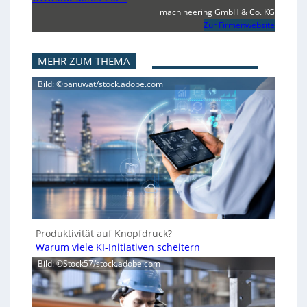
machineering GmbH & Co. KG
Zur Firmenwebsite
MEHR ZUM THEMA
Bild: ©panuwat/stock.adobe.com
Produktivität auf Knopfdruck?
Warum viele KI-Initiativen scheitern
Bild: ©Stock57/stock.adobe.com