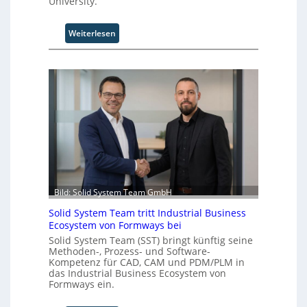
University.
:
Weiterlesen
U
n
i
v
e
r
s
a
l
A
u
t
Bild: Solid System Team GmbH
o
Solid System Team tritt Industrial Business
m
Ecosystem von Formways bei
a
Solid System Team (SST) bringt künftig seine
t
Methoden-, Prozess- und Software-
i
Kompetenz für CAD, CAM und PDM/PLM in
o
das Industrial Business Ecosystem von
n
Formways ein.
.
O