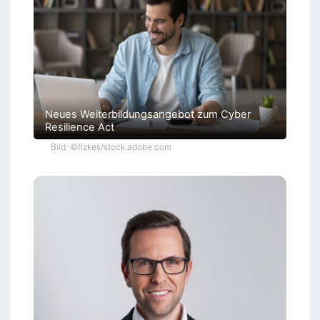
c
h
e
n
Neues Weiterbildungsangebot zum Cyber
Resilience Act
Bild: ©fizkes/stock.adobe.com