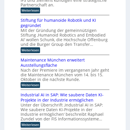
IFS und Siemens kündigen eine strategische
c
o
t
Partnerschaft an.
C
h
r
k
H
:
Weiterlesen
m
e
l
M
I
-
a
r
i
n
Stiftung für humanoide Robotik und KI
s
I
I
t
d
s
gegründet
n
i
n
u
i
Mit der Gründung der gemeinnützigen
n
d
s
s
t
Stiftung ‚Humanoid Robotics and Embodied
d
t
u
c
e
u
AI‘ wollen Schunk, die Hochschule Offenburg
r
h
s
s
l
i
und die Burger Group den Transfer…
e
t
t
e
l
Z
:
Weiterlesen
r
4
r
e
i
S
i
.
r
i
t
g
e
Maintenance München erweitert
0
t
i
e
l
e
r
Ausstellungsfläche
i
f
l
z
i
f
n
Nach der Premiere im vergangenen Jahr geht
t
e
c
u
i
die Maintenance München vom 14. bis 15.
u
z
r
h
z
n
Oktober in die nächste Runde.
K
z
t
i
g
I
e
u
:
Weiterlesen
e
f
E
t
M
r
o
ü
n
F
a
u
Industrial AI in SAP: Wie saubere Daten KI-
r
p
t
o
i
n
h
Projekte in der Industrie ermöglichen
w
t
k
n
g
u
i
Unter der Überschrift ‚Industrial AI in SAP:
u
t
s
i
m
c
s
Wie saubere Daten KI-Projekte in der
e
v
a
m
k
a
n
e
Industrie ermöglichen‘ beschreibt Raphael
n
l
i
u
a
r
Zundel von der FIS Informationssysteme…
o
u
f
e
n
f
i
n
:
Weiterlesen
i
c
a
r
d
g
I
n
e
h