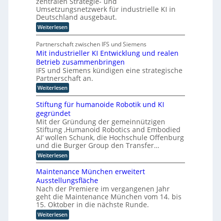
zentralen Strategie- und
s
a
s
r
a
i
Umsetzungsnetzwerk für industrielle KI in
n
i
n
s
m
Deutschland ausgebaut.
s
l
i
t
p
ö
i
:
n
Weiterlesen
e
o
e
g
P
d
n
r
n
l
u
l
t
Partnerschaft zwischen IFS und Siemens
t
c
a
s
s
i
l
e
Mit industrieller KI Entwicklung und realen
t
t
t
o
A
c
Betrieb zusammenbringen
t
r
a
g
c
h
f
i
IFS und Siemens kündigen eine strategische
t
i
t
o
a
t
e
Partnerschaft an.
s
r
l
k
t
n
:
Weiterlesen
m
i
l
i
M
I
s
a
k
i
n
i
Stiftung für humanoide Robotik und KI
s
t
d
e
s
gegründet
i
u
r
i
Mit der Gründung der gemeinnützigen
n
s
e
s
Stiftung ‚Humanoid Robotics and Embodied
d
t
n
c
u
AI‘ wollen Schunk, die Hochschule Offenburg
r
R
h
s
i
e
und die Burger Group den Transfer…
e
t
e
c
Z
:
Weiterlesen
r
4
h
e
S
i
.
e
r
t
e
Maintenance München erweitert
0
n
t
i
l
r
z
Ausstellungsfläche
i
f
l
i
e
f
Nach der Premiere im vergangenen Jahr
t
e
c
n
i
geht die Maintenance München vom 14. bis
u
r
h
t
z
n
15. Oktober in die nächste Runde.
K
t
r
i
g
I
e
u
:
Weiterlesen
e
f
E
t
m
M