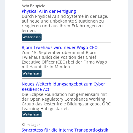
l
l
t
M
Acht Beispiele
e
A
e
Physical AI in der Fertigung
D
e
I
l
Durch Physical AI sind Systeme in der Lage,
u
i
i
l
auf neue und unbekannte Situationen zu
n
n
n
e
reagieren und aus ihren Erfahrungen zu
d
M
S
r
lernen.
M
E
A
n
:
Weiterlesen
i
S
P
P
c
d
:
Björn Twiehaus wird neuer Wago-CEO
h
r
a
W
Zum 15. September übernimmt Björn
y
o
b
i
Twiehaus (Bild) die Position des Chief
s
s
e
e
Executive Officer (CEO) bei der Firma Wago
i
o
i
mit Hauptsitz in Minden.
s
c
f
s
a
:
Weiterlesen
a
t
p
u
B
l
k
i
b
Neues Weiterbildungsangebot zum Cyber
j
A
o
e
e
Resilience Act
ö
I
o
l
r
Die Eclipse Foundation hat gemeinsam mit
r
i
p
t
der Open Regulatory Compliance Working
e
n
n
e
Group das kostenfreie Bildungsangebot ORC
D
T
d
r
Learning Hub gestartet.
a
w
e
i
:
Weiterlesen
t
i
r
e
N
e
e
F
e
r
KI im Lager
n
h
u
e
e
Syncrotess für die interne Transportlogistik
K
e
a
r