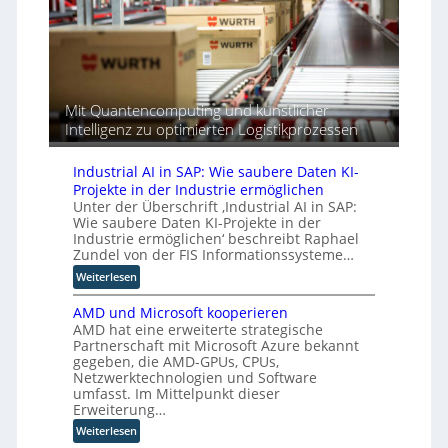
n
r
t
o
o
d
y
-
r
n
u
v
e
d
F
s
o
u
e
o
t
r
r
r
r
r
a
o
n
m
Mit Quantencomputing und künstlicher
i
n
p
e
w
Intelligenz zu optimierten Logistikprozessen
e
t
ä
i
a
z
r
i
n
y
u
e
Industrial AI in SAP: Wie saubere Daten KI-
s
e
s
i
Projekte in der Industrie ermöglichen
c
B
b
b
Unter der Überschrift ‚Industrial AI in SAP:
h
r
e
t
Wie saubere Daten KI-Projekte in der
e
e
i
Industrie ermöglichen‘ beschreibt Raphael
u
n
m
Zundel von der FIS Informationssysteme…
n
R
s
d
:
Weiterlesen
o
e
w
I
u
AMD und Microsoft kooperieren
e
n
t
AMD hat eine erweiterte strategische
l
d
e
Partnerschaft mit Microsoft Azure bekannt
c
u
r
gegeben, die AMD-GPUs, CPUs,
h
s
-
Netzwerktechnologien und Software
e
t
H
umfasst. Im Mittelpunkt dieser
R
r
e
Erweiterung…
o
i
r
:
Weiterlesen
l
a
s
A