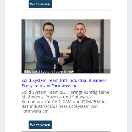
m
:
v
Weiterlesen
a
U
e
t
n
r
i
i
f
s
v
a
i
e
h
e
r
r
r
s
e
u
a
n
n
l
f
g
A
ü
u
r
t
d
Bild: Solid System Team GmbH
o
e
Solid System Team tritt Industrial Business
m
n
Ecosystem von Formways bei
a
G
Solid System Team (SST) bringt künftig seine
t
i
Methoden-, Prozess- und Software-
i
g
Kompetenz für CAD, CAM und PDM/PLM in
o
a
das Industrial Business Ecosystem von
n
f
Formways ein.
.
a
O
c
:
Weiterlesen
r
t
S