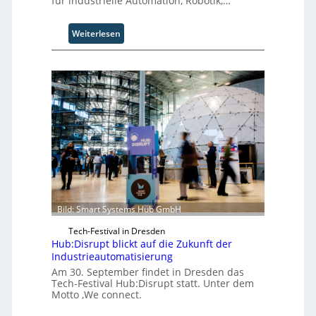
für industrielle Automation, Robotik,…
:
Weiterlesen
A
A
A
Z
ü
r
i
c
h
:
T
r
e
Bild: Smart Systems Hub GmbH
f
Tech-Festival in Dresden
f
Hub:Disrupt blickt auf die Zukunft der
p
Industrieautomatisierung
u
Am 30. September findet in Dresden das
n
Tech-Festival Hub:Disrupt statt. Unter dem
k
Motto ‚We connect.
t
f