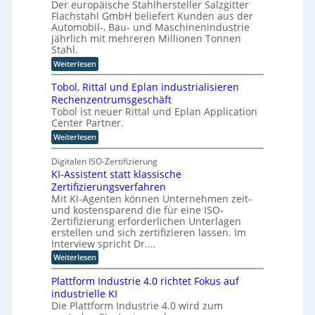
n
Der europäische Stahlhersteller Salzgitter
s
I
u
t
W
Flachstahl GmbH beliefert Kunden aus der
-
s
e
i
Automobil-, Bau- und Maschinenindustrie
P
i
w
jährlich mit mehreren Millionen Tonnen
g
t
r
i
Stahl.
u
e
o
r
n
:
r
Weiterlesen
j
S
d
b
g
y
e
i
n
Tobol, Rittal und Eplan industrialisieren
n
l
k
e
Rechenzentrumsgeschäft
c
d
t
Tobol ist neuer Rittal und Eplan Application
u
r
u
e
Center Partner.
o
n
e
t
g
i
r
:
Weiterlesen
e
s
n
T
W
s
a
o
d
Digitalen ISO-Zertifizierung
s
a
n
b
f
e
g
KI-Assistent statt klassische
g
o
ü
e
r
Zertifizierungsverfahren
l
o
r
b
,
I
Mit KI-Agenten können Unternehmen zeit-
-
d
o
R
und kostensparend die für eine ISO-
n
i
t
C
i
Zertifizierung erforderlichen Unterlagen
e
z
d
E
t
i
u
erstellen und sich zertifizieren lassen. Im
u
t
O
n
m
Interview spricht Dr.…
a
s
t
C
l
:
Weiterlesen
e
t
y
u
K
r
b
r
n
I
n
Plattform Industrie 4.0 richtet Fokus auf
e
d
i
-
e
r
industrielle KI
E
A
e
T
R
p
Die Plattform Industrie 4.0 wird zum
s
r
e
e
l