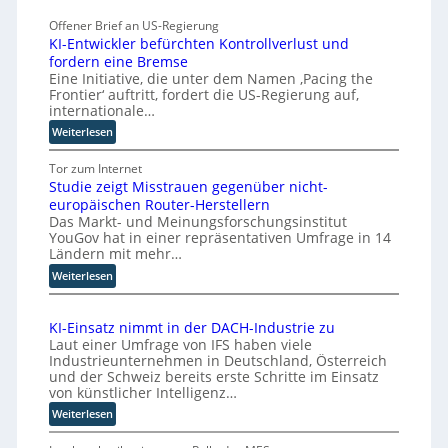
g
o
o
w
r
Offener Brief an US-Regierung
l
ä
y
KI-Entwickler befürchten Kontrollverlust und
i
c
-
fordern eine Bremse
d
Eine Initiative, die unter dem Namen ‚Pacing the
h
A
S
Frontier‘ auftritt, fordert die US-Regierung auf,
s
u
y
internationale…
t
s
s
:
Weiterlesen
w
b
t
K
e
a
e
I
Tor zum Internet
i
u
m
Studie zeigt Misstrauen gegenüber nicht-
-
t
T
europäischen Router-Herstellern
E
e
Das Markt- und Meinungsforschungsinstitut
e
n
r
YouGov hat in einer repräsentativen Umfrage in 14
t
a
Ländern mit mehr…
w
m
:
i
Weiterlesen
t
S
c
r
t
k
i
KI-Einsatz nimmt in der DACH-Industrie zu
u
l
t
Laut einer Umfrage von IFS haben viele
d
e
t
Industrieunternehmen in Deutschland, Österreich
i
r
I
und der Schweiz bereits erste Schritte im Einsatz
e
b
von künstlicher Intelligenz…
n
z
e
d
:
Weiterlesen
e
f
u
K
i
ü