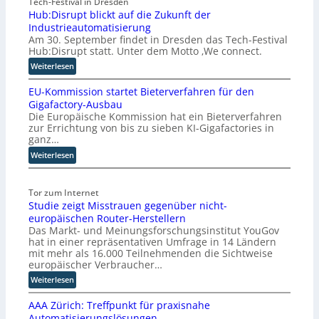
Tech-Festival in Dresden
Hub:Disrupt blickt auf die Zukunft der
Industrieautomatisierung
Am 30. September findet in Dresden das Tech-Festival
Hub:Disrupt statt. Unter dem Motto ‚We connect.
:
Weiterlesen
H
EU-Kommission startet Bieterverfahren für den
u
Gigafactory-Ausbau
b
Die Europäische Kommission hat ein Bieterverfahren
:
zur Errichtung von bis zu sieben KI-Gigafactories in
D
ganz…
i
:
Weiterlesen
s
E
r
U
u
Tor zum Internet
-
p
Studie zeigt Misstrauen gegenüber nicht-
K
t
europäischen Router-Herstellern
o
b
Das Markt- und Meinungsforschungsinstitut YouGov
m
l
hat in einer repräsentativen Umfrage in 14 Ländern
m
i
mit mehr als 16.000 Teilnehmenden die Sichtweise
i
c
europäischer Verbraucher…
s
k
:
Weiterlesen
s
t
S
i
a
AAA Zürich: Treffpunkt für praxisnahe
t
o
u
Automatisierungslösungen
u