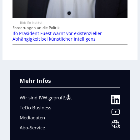
Bild: Ifo Institut
Forderungen an die Politik
Ifo Präsident Fuest warnt vor existenzieller
Abhängigkeit bei künstlicher Intelligenz
Mehr Infos
Wir sind IVW geprüft!
TeDo Business
Mediadaten
Abo-Service