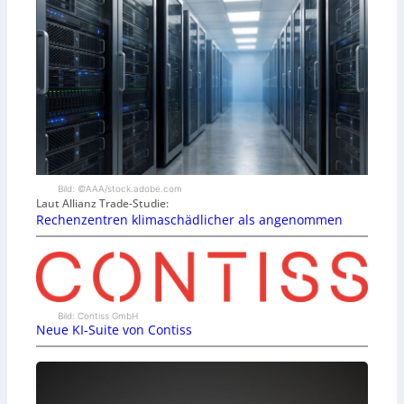
Bild: ©AAA/stock.adobe.com
Laut Allianz Trade-Studie:
Rechenzentren klimaschädlicher als angenommen
Bild: Contiss GmbH
Neue KI-Suite von Contiss