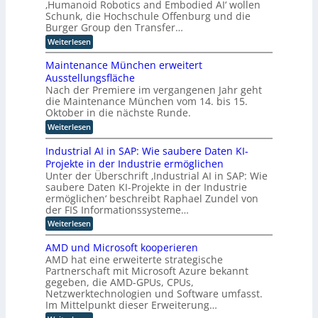
‚Humanoid Robotics and Embodied AI‘ wollen
d
n
t
I
s
u
Schunk, die Hochschule Offenburg und die
r
d
c
n
s
i
Burger Group den Transfer…
h
u
t
t
e
e
:
Weiterlesen
s
r
e
4
Z
S
i
.
t
l
e
t
e
Maintenance München erweitert
0
r
r
i
l
l
r
Ausstellungsfläche
t
f
i
l
i
i
Nach der Premiere im vergangenen Jahr geht
i
t
e
e
c
g
f
die Maintenance München vom 14. bis 15.
u
r
h
z
i
e
n
Oktober in die nächste Runde.
K
t
z
u
g
n
I
e
:
Weiterlesen
i
f
E
z
t
M
e
ü
n
F
a
z
r
Industrial AI in SAP: Wie saubere Daten KI-
r
t
o
i
u
h
u
Projekte in der Industrie ermöglichen
w
k
n
n
u
i
o
Unter der Überschrift ‚Industrial AI in SAP: Wie
u
t
g
m
c
s
p
saubere Daten KI-Projekte in der Industrie
e
s
a
k
a
n
ermöglichen‘ beschreibt Raphael Zundel von
v
t
n
l
u
a
e
der FIS Informationssysteme…
o
i
u
f
n
r
i
n
:
Weiterlesen
m
i
c
f
d
g
I
n
e
i
a
e
u
n
d
M
AMD und Microsoft kooperieren
h
R
e
n
d
u
ü
r
AMD hat eine erweiterte strategische
o
d
r
u
s
n
e
b
Partnerschaft mit Microsoft Azure bekannt
r
s
t
t
c
n
o
gegeben, die AMD-GPUs, CPUs,
e
t
r
h
e
t
a
Netzwerktechnologien und Software umfasst.
r
i
e
i
n
l
i
e
Im Mittelpunkt dieser Erweiterung…
n
k
e
a
L
l
e