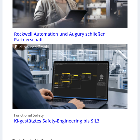
Rockwell Automation und Augury schließen
Partnerschaft
Bild: Neuron GmbH
Functional Safety
KI-gestütztes Safety-Engineering bis SIL3