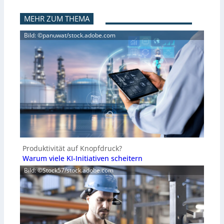
MEHR ZUM THEMA
Bild: ©panuwat/stock.adobe.com
Produktivität auf Knopfdruck?
Warum viele KI-Initiativen scheitern
Bild: ©Stock57/stock.adobe.com