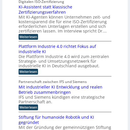
C
I
Digitalen ISO-Zertifizierung
e
t
E
KI-Assistent statt klassische
-
n
o
O
Zertifizierungsverfahren
E
c
r
Mit KI-Agenten können Unternehmen zeit- und
i
o
t
kostensparend die für eine ISO-Zertifizierung
n
m
e
erforderlichen Unterlagen erstellen und sich
s
p
zertifizieren lassen. Im Interview spricht Dr.…
a
u
:
Weiterlesen
t
t
K
z
i
I
Plattform Industrie 4.0 richtet Fokus auf
n
-
n
industrielle KI
A
i
g
Die Plattform Industrie 4.0 wird zum zentralen
s
m
u
Strategie- und Umsetzungsnetzwerk für
s
m
i
n
industrielle KI in Deutschland ausgebaut.
s
t
d
:
Weiterlesen
t
i
k
P
e
l
n
ü
n
Partnerschaft zwischen IFS und Siemens
a
d
t
n
Mit industrieller KI Entwicklung und realen
t
s
e
s
Betrieb zusammenbringen
t
t
r
f
t
IFS und Siemens kündigen eine strategische
a
o
D
Partnerschaft an.
t
l
r
t
A
i
:
Weiterlesen
m
k
C
M
c
I
l
i
n
H
Stiftung für humanoide Robotik und KI
h
a
t
d
-
s
gegründet
e
i
u
s
I
Mit der Gründung der gemeinnützigen Stiftung
n
r
s
i