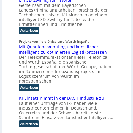
Ein 3D-Zwilling für Tatorte
u
e
Gemeinsam mit dem Bayerischen
r
n
r
Landeskriminalamt arbeiten Forschende der
n
g
-
Technischen Universität München an einem
T
s
H
intelligent 3D-Zwilling für Tatorte, der
w
l
e
Ermittlerinnen und Ermittler bei…
i
ö
r
:
Weiterlesen
e
s
s
E
h
u
t
i
Projekt von Telefónica und Würth España
a
n
e
Mit Quantencomputing und künstlicher
n
u
g
l
Intelligenz zu optimierten Logistikprozessen
3
s
e
l
Der Telekommunikationsanbieter Telefónica
D
w
n
e
und Würth España, die spanische
-
i
r
Tochtergesellschaft der Würth-Gruppe, haben
Z
r
n
im Rahmen eines Innovationsprojekts im
w
d
Logistikzentrum von Würth im
i
n
nordspanischen…
l
e
:
Weiterlesen
l
u
M
i
e
KI-Einsatz nimmt in der DACH-Industrie zu
i
n
r
Laut einer Umfrage von IFS haben viele
t
g
W
Industrieunternehmen in Deutschland,
Q
f
a
Österreich und der Schweiz bereits erste
u
ü
Schritte im Einsatz von künstlicher Intelligenz…
g
a
r
o
:
Weiterlesen
n
T
-
K
t
a