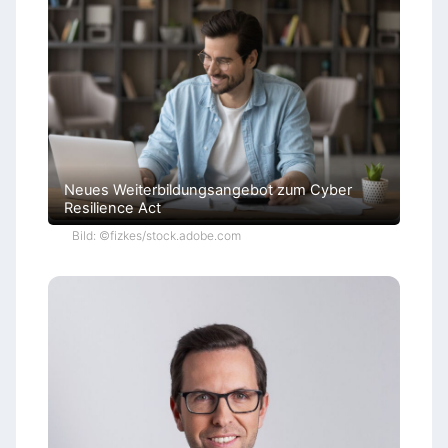
l
i
c
h
e
n
Neues Weiterbildungsangebot zum Cyber
Resilience Act
Bild: ©fizkes/stock.adobe.com