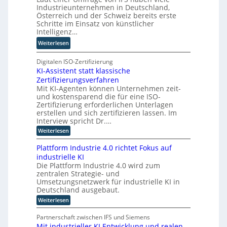
g
W
Industrieunternehmen in Deutschland,
Q
f
a
Österreich und der Schweiz bereits erste
u
ü
Schritte im Einsatz von künstlicher
g
a
r
Intelligenz…
o
n
T
-
:
Weiterlesen
t
a
C
K
e
t
E
I
Digitalen ISO-Zertifizierung
n
o
O
KI-Assistent statt klassische
-
c
r
Zertifizierungsverfahren
E
o
t
Mit KI-Agenten können Unternehmen zeit-
i
m
e
und kostensparend die für eine ISO-
n
p
Zertifizierung erforderlichen Unterlagen
s
u
erstellen und sich zertifizieren lassen. Im
a
t
Interview spricht Dr.…
t
i
:
Weiterlesen
z
n
K
n
I
g
Plattform Industrie 4.0 richtet Fokus auf
-
i
u
industrielle KI
A
m
n
Die Plattform Industrie 4.0 wird zum
s
m
zentralen Strategie- und
s
d
t
i
Umsetzungsnetzwerk für industrielle KI in
k
s
i
Deutschland ausgebaut.
ü
t
n
:
Weiterlesen
n
e
P
d
n
s
l
t
e
Partnerschaft zwischen IFS und Siemens
t
a
s
r
Mit industrieller KI Entwicklung und realen