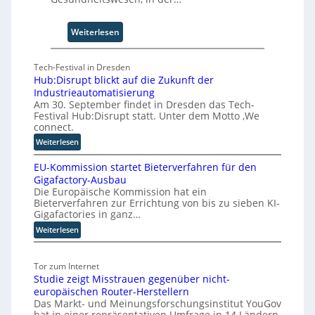
C
o
:
Weiterlesen
-
F
C
ü
E
Tech-Festival in Dresden
n
O
Hub:Disrupt blickt auf die Zukunft der
f
Industrieautomatisierung
S
Am 30. September findet in Dresden das Tech-
c
Festival Hub:Disrupt statt. Unter dem Motto ‚We
h
connect.
r
:
Weiterlesen
i
H
t
EU-Kommission startet Bieterverfahren für den
u
t
Gigafactory-Ausbau
b
Die Europäische Kommission hat ein
e
:
Bieterverfahren zur Errichtung von bis zu sieben KI-
f
D
Gigafactories in ganz…
i
ü
:
Weiterlesen
s
r
E
r
d
U
u
i
Tor zum Internet
-
p
e
Studie zeigt Misstrauen gegenüber nicht-
K
t
S
europäischen Router-Herstellern
o
b
k
Das Markt- und Meinungsforschungsinstitut YouGov
m
l
a
hat in einer repräsentativen Umfrage in 14 Ländern