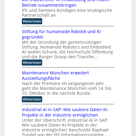
l
t
t
D
Betrieb zusammenbringen
t
a
i
f
A
IFS und Siemens kündigen eine strategische
t
c
o
t
Partnerschaft an.
C
h
r
k
H
:
Weiterlesen
m
e
l
M
I
-
a
r
i
n
Stiftung für humanoide Robotik und KI
s
I
I
t
d
s
gegründet
n
i
n
u
i
Mit der Gründung der gemeinnützigen
n
d
s
s
t
Stiftung ‚Humanoid Robotics and Embodied
d
t
u
c
e
u
AI‘ wollen Schunk, die Hochschule Offenburg
r
h
s
s
l
i
und die Burger Group den Transfer…
e
t
t
e
l
Z
:
Weiterlesen
r
4
r
e
i
S
i
.
r
i
t
g
e
Maintenance München erweitert
0
t
i
e
l
e
r
Ausstellungsfläche
i
f
l
z
i
f
n
Nach der Premiere im vergangenen Jahr
t
e
c
u
i
geht die Maintenance München vom 14. bis
u
z
r
h
z
n
15. Oktober in die nächste Runde.
K
z
t
i
g
I
e
u
:
Weiterlesen
e
f
E
t
M
r
o
ü
n
F
a
u
Industrial AI in SAP: Wie saubere Daten KI-
r
p
t
o
i
n
h
Projekte in der Industrie ermöglichen
w
t
k
n
g
u
i
Unter der Überschrift ‚Industrial AI in SAP:
u
t
s
i
m
c
s
Wie saubere Daten KI-Projekte in der
e
v
a
m
k
a
n
e
Industrie ermöglichen‘ beschreibt Raphael
n
l
i
u
a
r
Zundel von der FIS Informationssysteme…
o
u