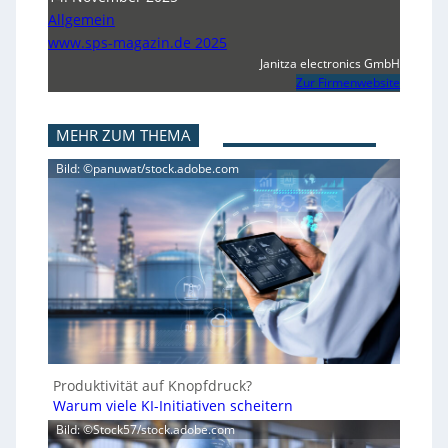
Allgemein
www.sps-magazin.de 2025
Janitza electronics GmbH
Zur Firmenwebsite
MEHR ZUM THEMA
Bild: ©panuwat/stock.adobe.com
Produktivität auf Knopfdruck?
Warum viele KI-Initiativen scheitern
Bild: ©Stock57/stock.adobe.com