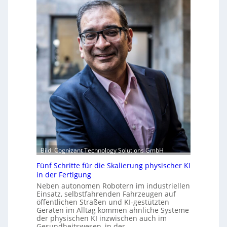
b
t
a
u
e
b
s
m
r
b
v
i
e
o
k
r
n
d
u
F
e
f
o
r
t
r
Z
S
m
u
t
w
k
e
a
u
f
y
n
a
s
f
n
b
t
S
Bild: Cognizant Technology Solutions GmbH
e
c
i
h
Fünf Schritte für die Skalierung physischer KI
w
in der Fertigung
a
Neben autonomen Robotern im industriellen
b
Einsatz, selbstfahrenden Fahrzeugen auf
öffentlichen Straßen und KI-gestützten
z
Geräten im Alltag kommen ähnliche Systeme
u
der physischen KI inzwischen auch im
m
Gesundheitswesen, in der…