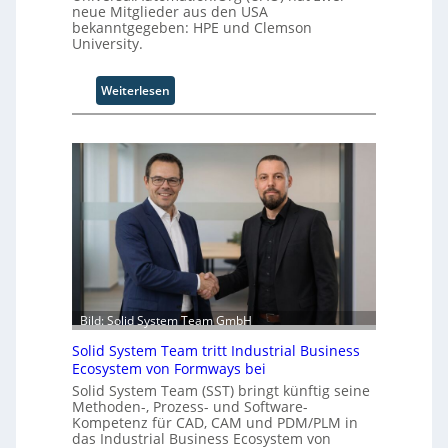
neue Mitglieder aus den USA
bekanntgegeben: HPE und Clemson
University.
:
Weiterlesen
U
n
i
v
e
r
s
a
l
A
u
t
Bild: Solid System Team GmbH
o
Solid System Team tritt Industrial Business
m
Ecosystem von Formways bei
a
Solid System Team (SST) bringt künftig seine
t
Methoden-, Prozess- und Software-
i
Kompetenz für CAD, CAM und PDM/PLM in
o
das Industrial Business Ecosystem von