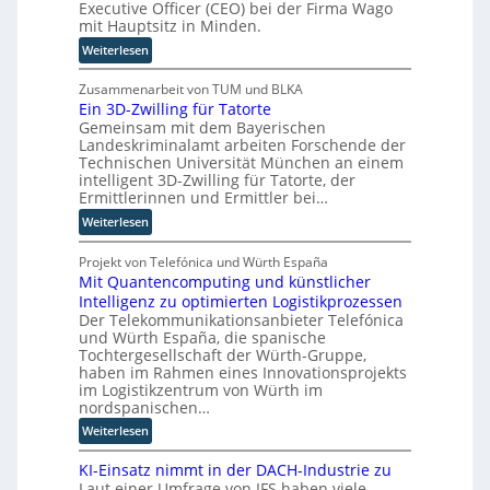
e
Executive Officer (CEO) bei der Firma Wago
b
t
n
mit Hauptsitz in Minden.
a
i
R
u
:
Weiterlesen
s
o
B
i
u
j
Zusammenarbeit von TUM und BLKA
e
t
Ein 3D-Zwilling für Tatorte
ö
r
e
Gemeinsam mit dem Bayerischen
r
u
r
Landeskriminalamt arbeiten Forschende der
n
n
-
Technischen Universität München an einem
T
g
intelligent 3D-Zwilling für Tatorte, der
H
w
s
Ermittlerinnen und Ermittler bei…
e
i
l
r
:
Weiterlesen
e
ö
s
E
h
s
t
i
Projekt von Telefónica und Würth España
a
u
e
Mit Quantencomputing und künstlicher
n
u
n
l
Intelligenz zu optimierten Logistikprozessen
3
s
g
Der Telekommunikationsanbieter Telefónica
l
D
w
e
und Würth España, die spanische
e
-
i
Tochtergesellschaft der Würth-Gruppe,
n
r
Z
r
haben im Rahmen eines Innovationsprojekts
n
w
d
im Logistikzentrum von Würth im
i
n
nordspanischen…
l
e
:
Weiterlesen
l
u
M
i
e
KI-Einsatz nimmt in der DACH-Industrie zu
i
n
r
Laut einer Umfrage von IFS haben viele
t