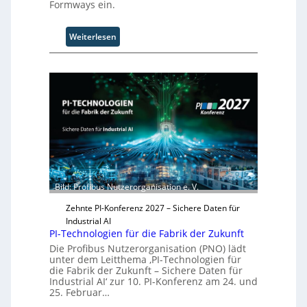
n
Formways ein.
.
O
:
Weiterlesen
r
S
g
o
w
l
ä
i
c
d
h
S
s
y
t
s
w
t
e
e
i
m
t
Bild: Profibus Nutzerorganisation e. V.
T
e
e
Zehnte PI-Konferenz 2027 – Sichere Daten für
r
a
Industrial AI
m
PI-Technologien für die Fabrik der Zukunft
t
Die Profibus Nutzerorganisation (PNO) lädt
r
unter dem Leitthema ‚PI-Technologien für
die Fabrik der Zukunft – Sichere Daten für
i
Industrial AI‘ zur 10. PI-Konferenz am 24. und
t
25. Februar…
t