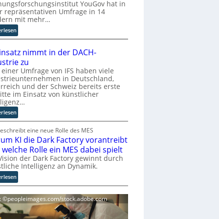
w
ungsforschungsinstitut YouGov hat in
i
r repräsentativen Umfrage in 14
dern mit mehr…
c
k
:
erlesen
l
S
e
t
Einsatz nimmt in der DACH-
r
u
strie zu
b
d
 einer Umfrage von IFS haben viele
e
i
strieunternehmen in Deutschland,
f
e
rreich und der Schweiz bereits erste
ü
z
itte im Einsatz von künstlicher
r
e
lligenz…
c
i
:
erlesen
h
g
K
t
t
I
beschreibt eine neue Rolle des MES
e
M
um KI die Dark Factory vorantreibt
-
n
i
E
 welche Rolle ein MES dabei spielt
K
s
i
Vision der Dark Factory gewinnt durch
o
s
n
tliche Intelligenz an Dynamik.
n
t
s
:
erlesen
t
r
a
W
r
a
t
a
o
u
d: ©peopleimages.com/stock.adobe.com
z
r
l
e
n
u
l
n
i