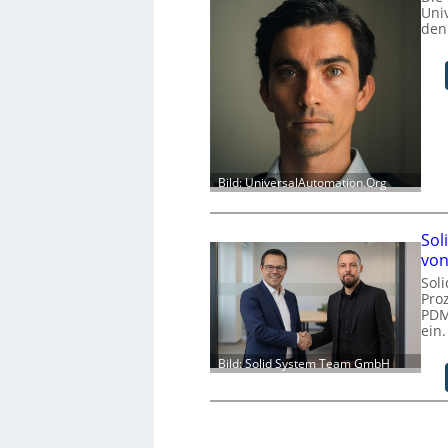
Uni
den
Bild: UniversalAutomation.Org
Sol
von
Sol
Pro
PDM
ein.
Bild: Solid System Team GmbH