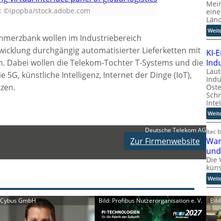
Mein
d: ©ipopba/stock.adobe.com
eine
Län
Weit
mmerzbank wollen im Industriebereich
wicklung durchgängig automatisierter Lieferketten mit
KI-
Indu
en. Dabei wollen die Telekom-Tochter T-Systems und die
Laut
G, künstliche Intelligenz, Internet der Dinge (IoT),
Indu
tzen.
Öste
Schr
Inte
Weit
Deutsche Telekom AG
Itac 
Zur Firmenwebsite
War
und
Die 
küns
Weit
Bil
: Cybus GmbH
Bild: Profibus Nutzerorganisation e. V.