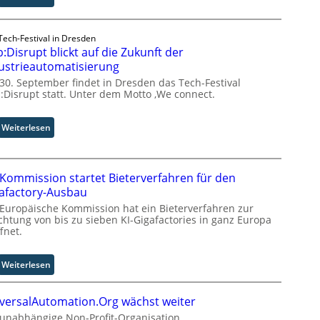
A
A
A
Tech-Festival in Dresden
:Disrupt blickt auf die Zukunft der
Z
ü
ustrieautomatisierung
r
30. September findet in Dresden das Tech-Festival
i
:Disrupt statt. Unter dem Motto ‚We connect.
c
h
:
Weiterlesen
:
H
T
u
r
b
e
Kommission startet Bieterverfahren für den
:
f
afactory-Ausbau
D
f
 Europäische Kommission hat ein Bieterverfahren zur
i
p
ichtung von bis zu sieben KI-Gigafactories in ganz Europa
s
u
fnet.
r
n
u
k
p
:
Weiterlesen
t
t
E
f
b
U
ü
versalAutomation.Org wächst weiter
l
-
r
i
 unabhängige Non-Profit-Organisation
K