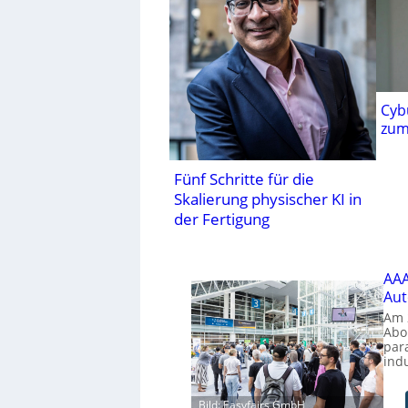
Cyb
zum
Fünf Schritte für die
Skalierung physischer KI in
der Fertigung
AAA
Aut
Am 
Abo
par
indu
Bild: Easyfairs GmbH