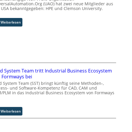
p
versalAutomation.Org (UAO) hat zwei neue Mitglieder aus
c
o
r
 USA bekanntgegeben: HPE und Clemson University.
k
m
a
t
m
x
a
i
:
Weiterlesen
i
u
s
U
s
f
s
n
n
d
i
i
a
i
o
v
h
e
n
e
e
Z
s
r
A
u
t
s
u
k
a
a
t
id System Team tritt Industrial Business Ecosystem
u
r
l
o
 Formways bei
n
t
A
m
f
id System Team (SST) bringt künftig seine Methoden-,
e
u
a
zess- und Software-Kompetenz für CAD, CAM und
t
t
t
t
/PLM in das Industrial Business Ecosystem von Formways
d
B
o
i
e
i
m
s
r
e
a
i
I
:
Weiterlesen
t
t
e
n
S
e
i
r
d
o
r
o
u
u
l
v
n
n