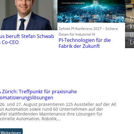
M
E
k
Zehnte PI-Konferenz 2027 – Sichere
o
Daten für Industrial AI
us beruft Stefan Schwab
PI-Technologien für die
Bil
L
 Co-CEO
Fabrik der Zukunft
Wür
 Zürich: Treffpunkt für praxisnahe
omatisierungslösungen
26. und 27. August präsentieren 225 Aussteller auf der All
ut Automation sowie rund 60 Unternehmen auf der
allel stattfindenden Maintenance ihre Lösungen für
strielle Automation, Robotik,…
:
Weiterlesen