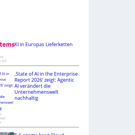
KI in Europas Lieferketten
he
m AG
‚State of AI in the Enterprise
Report 2026‘ zeigt: Agentic
AI verändert die
Unternehmenswelt
nachhaltig
x
hlan
H