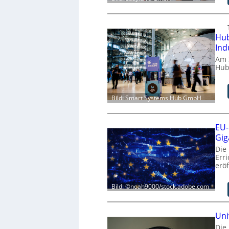
Hub
Ind
Am 
Hub
Bild: Smart Systems Hub GmbH
EU-
Gig
Die
Err
eröf
Bild: ©noah9000/stock.adobe.com
Uni
Die