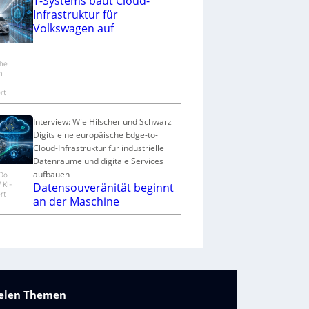
T-Systems baut Cloud-
Infrastruktur für
Volkswagen auf
he
m
rt
Interview: Wie Hilscher und Schwarz
Digits eine europäische Edge-to-
Cloud-Infrastruktur für industrielle
Datenräume und digitale Services
aufbauen
eDo
Datensouveränität beginnt
/ KI-
rt
an der Maschine
vielen Themen