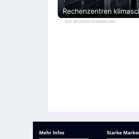
Rechenzentren klimasc
Bild: ©AAA/stock.adobe.com
Mehr Infos
Starke Marken