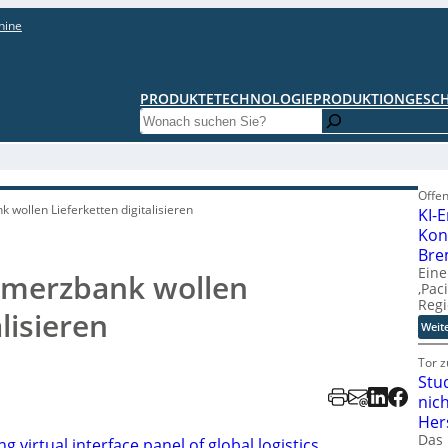
hine
PRODUKTE
TECHNOLOGIE
PRODUKTION
GESC
Search
Offen
ollen Lieferketten digitalisieren
KI-
Kon
Bre
Eine
merzbank wollen
‚Pac
Regi
lisieren
Weit
Tor z
Stu
nic
Her
Das