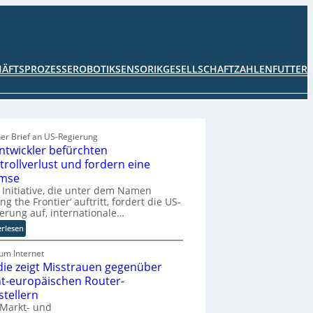
HÄFTSPROZESSE
ROBOTIK
SENSORIK
GESELLSCHAFT
ZAHLENFUTTER
er Brief an US-Regierung
Entwickler befürchten
trollverlust und fordern eine
mse
 Initiative, die unter dem Namen
ing the Frontier‘ auftritt, fordert die US-
erung auf, internationale…
:
erlesen
K
I
um Internet
die zeigt Misstrauen gegenüber
-
E
ht-europäischen Router-
n
stellern
t
 Markt- und