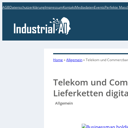
AGB
Datenschutzerklärung
Impressum
Kontakt
Mediadaten
Events
Perfekte Masc
Home
»
Allgemein
»
Telekom und Commerzbank w
Telekom und Com
Lieferketten digita
Allgemein