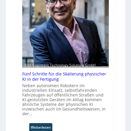
i
e
v
k
r
o
d
u
n
e
f
F
r
t
o
Z
S
r
u
t
m
k
e
w
u
f
a
n
a
y
f
n
s
t
S
b
Bild: Cognizant Technology Solutions GmbH
c
e
Fünf Schritte für die Skalierung physischer
h
i
KI in der Fertigung
w
Neben autonomen Robotern im
a
industriellen Einsatz, selbstfahrenden
b
Fahrzeugen auf öffentlichen Straßen und
z
KI-gestützten Geräten im Alltag kommen
u
ähnliche Systeme der physischen KI
m
inzwischen auch im Gesundheitswesen, in
der…
C
o
-
:
Weiterlesen
C