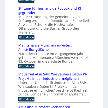
Weiterlesen
m
e
l
M
I
-
a
r
i
n
Stiftung für humanoide Robotik und KI
s
I
I
t
d
s
gegründet
n
i
n
u
i
Mit der Gründung der gemeinnützigen
n
d
s
s
t
Stiftung ‚Humanoid Robotics and Embodied
d
t
u
c
e
u
AI‘ wollen Schunk, die Hochschule
r
h
s
s
l
i
Offenburg und die Burger Group den
e
t
t
e
l
Transfer…
Z
r
4
r
e
i
:
Weiterlesen
i
.
r
i
S
g
e
0
t
e
t
l
e
r
Maintenance München erweitert
i
i
l
z
i
f
n
Ausstellungsfläche
f
e
c
u
i
Nach der Premiere im vergangenen Jahr
z
t
r
h
z
geht die Maintenance München vom 14. bis
u
K
z
t
i
n
I
15. Oktober in die nächste Runde.
e
u
e
g
E
t
r
:
Weiterlesen
o
f
n
F
u
M
ü
p
t
o
n
a
Industrial AI in SAP: Wie saubere Daten KI-
r
w
t
k
g
i
h
i
Projekte in der Industrie ermöglichen
u
s
i
n
u
c
s
Unter der Überschrift ‚Industrial AI in SAP:
v
t
m
m
k
a
e
Wie saubere Daten KI-Projekte in der
e
a
l
i
u
r
n
Industrie ermöglichen‘ beschreibt Raphael
n
u
f
e
f
a
Zundel von der FIS Informationssysteme…
o
n
i
a
n
r
i
g
n
:
Weiterlesen
h
c
d
t
u
d
I
r
e
e
n
e
u
n
e
M
AMD und Microsoft kooperieren
R
d