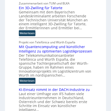
j
Zusammenarbeit von TUM und BLKA
i
u
Ein 3D-Zwilling für Tatorte
ö
e
t
Gemeinsam mit dem Bayerischen
r
r
e
Landeskriminalamt arbeiten Forschende
n
u
r
der Technischen Universität München an
T
n
-
einem intelligent 3D-Zwilling für Tatorte,
w
g
H
der Ermittlerinnen und Ermittler bei…
i
s
e
:
Weiterlesen
e
l
r
E
h
ö
s
i
Projekt von Telefónica und Würth España
a
s
t
Mit Quantencomputing und künstlicher
n
u
u
e
Intelligenz zu optimierten Logistikprozessen
3
s
n
l
Der Telekommunikationsanbieter
D
w
g
l
Telefónica und Würth España, die
-
i
e
e
spanische Tochtergesellschaft der Würth-
Z
r
n
r
Gruppe, haben im Rahmen eines
w
d
Innovationsprojekts im Logistikzentrum von
n
i
n
Würth im nordspanischen…
l
e
:
Weiterlesen
l
u
M
i
e
KI-Einsatz nimmt in der DACH-Industrie zu
i
n
r
Laut einer Umfrage von IFS haben viele
t
g
W
Industrieunternehmen in Deutschland,
Q
f
a
Österreich und der Schweiz bereits erste
u
ü
Schritte im Einsatz von künstlicher
g
a
r
Intelligenz…
o