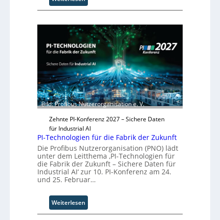
r
S
g
o
w
l
ä
i
c
d
h
S
s
y
t
s
w
t
e
e
i
m
Bild: Profibus Nutzerorganisation e. V.
t
T
e
Zehnte PI-Konferenz 2027 – Sichere Daten
e
r
für Industrial AI
a
PI-Technologien für die Fabrik der Zukunft
m
t
Die Profibus Nutzerorganisation (PNO) lädt
unter dem Leitthema ‚PI-Technologien für
r
die Fabrik der Zukunft – Sichere Daten für
i
Industrial AI‘ zur 10. PI-Konferenz am 24.
t
und 25. Februar…
t
I
:
Weiterlesen
n
P
d