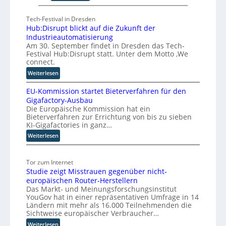
F
E
ü
O
Tech-Festival in Dresden
n
Hub:Disrupt blickt auf die Zukunft der
f
Industrieautomatisierung
S
Am 30. September findet in Dresden das Tech-
c
Festival Hub:Disrupt statt. Unter dem Motto ‚We
h
connect.
r
:
Weiterlesen
i
H
t
EU-Kommission startet Bieterverfahren für den
u
t
Gigafactory-Ausbau
b
Die Europäische Kommission hat ein
e
:
Bieterverfahren zur Errichtung von bis zu sieben
f
D
KI-Gigafactories in ganz…
i
ü
:
Weiterlesen
s
r
E
r
d
U
u
i
Tor zum Internet
-
p
e
Studie zeigt Misstrauen gegenüber nicht-
K
t
S
europäischen Router-Herstellern
o
b
k
Das Markt- und Meinungsforschungsinstitut
m
l
a
YouGov hat in einer repräsentativen Umfrage in 14
m
i
l
Ländern mit mehr als 16.000 Teilnehmenden die
i
c
Sichtweise europäischer Verbraucher…
i
s
k
e
:
Weiterlesen
s