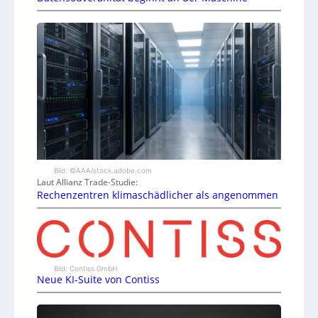
Bild: ©AAA/stock.adobe.com
Laut Allianz Trade-Studie:
Rechenzentren klimaschädlicher als angenommen
Bild: Contiss GmbH
Neue KI-Suite von Contiss