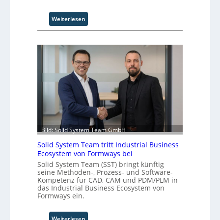
:
Weiterlesen
U
n
i
v
e
r
s
a
l
A
u
Bild: Solid System Team GmbH
t
o
Solid System Team tritt Industrial Business
m
Ecosystem von Formways bei
a
Solid System Team (SST) bringt künftig
t
seine Methoden-, Prozess- und Software-
i
Kompetenz für CAD, CAM und PDM/PLM in
o
das Industrial Business Ecosystem von
Formways ein.
n
.
O
:
Weiterlesen