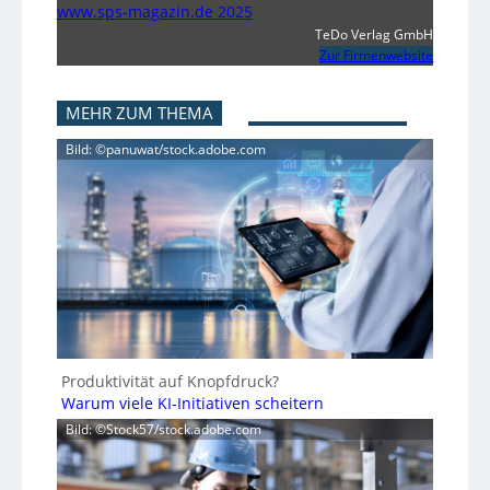
www.sps-magazin.de 2025
TeDo Verlag GmbH
Zur Firmenwebsite
MEHR ZUM THEMA
Bild: ©panuwat/stock.adobe.com
Produktivität auf Knopfdruck?
Warum viele KI-Initiativen scheitern
Bild: ©Stock57/stock.adobe.com