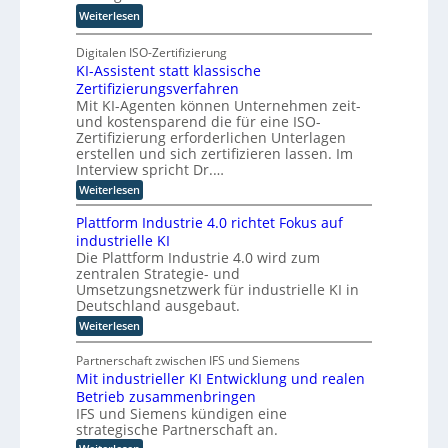
n
T
-
:
Weiterlesen
t
a
C
K
e
t
E
I
Digitalen ISO-Zertifizierung
n
o
O
KI-Assistent statt klassische
-
c
r
Zertifizierungsverfahren
E
o
t
Mit KI-Agenten können Unternehmen zeit-
i
m
e
und kostensparend die für eine ISO-
n
p
Zertifizierung erforderlichen Unterlagen
s
u
erstellen und sich zertifizieren lassen. Im
a
t
Interview spricht Dr.…
t
i
:
Weiterlesen
z
n
K
n
I
g
Plattform Industrie 4.0 richtet Fokus auf
-
i
u
industrielle KI
A
m
n
Die Plattform Industrie 4.0 wird zum
s
m
zentralen Strategie- und
s
d
t
i
Umsetzungsnetzwerk für industrielle KI in
k
s
i
Deutschland ausgebaut.
ü
t
n
:
Weiterlesen
n
e
P
d
n
s
l
t
e
Partnerschaft zwischen IFS und Siemens
t
a
s
r
Mit industrieller KI Entwicklung und realen
l
t
t
D
Betrieb zusammenbringen
t
a
i
f
A
IFS und Siemens kündigen eine
t
c
o
t
strategische Partnerschaft an.
C
h
r
k
H
: