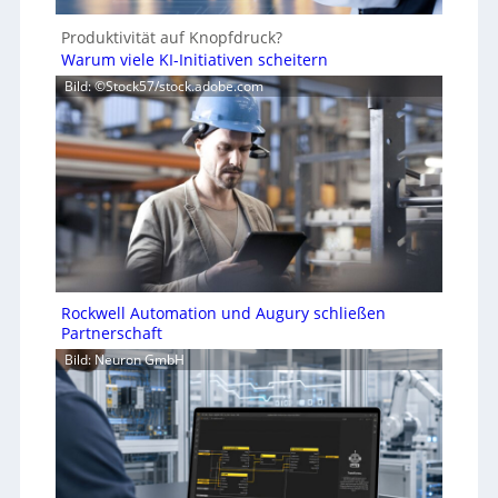
Produktivität auf Knopfdruck?
Warum viele KI-Initiativen scheitern
Bild: ©Stock57/stock.adobe.com
Rockwell Automation und Augury schließen
Partnerschaft
Bild: Neuron GmbH