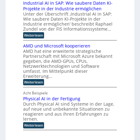
n
a
Industrial AI in SAP: Wie saubere Daten KI-
r
w
t
k
g
i
h
i
Projekte in der Industrie ermöglichen
u
s
i
n
u
c
s
Unter der Überschrift ‚Industrial AI in SAP:
v
t
m
m
k
a
e
Wie saubere Daten KI-Projekte in der
e
a
l
i
u
r
n
Industrie ermöglichen‘ beschreibt Raphael
n
u
f
e
f
a
Zundel von der FIS Informationssysteme…
o
n
i
a
n
r
i
g
n
:
Weiterlesen
h
c
d
t
u
d
I
r
e
e
n
e
u
n
e
M
AMD und Microsoft kooperieren
R
d
s
d
n
n
ü
AMD hat eine erweiterte strategische
o
r
t
u
n
L
b
Partnerschaft mit Microsoft Azure bekannt
e
r
s
c
o
a
o
gegeben, die AMD-GPUs, CPUs,
i
t
h
t
l
e
Netzwerktechnologien und Software
r
g
e
i
e
l
i
umfasst. Im Mittelpunkt dieser
n
i
k
n
l
a
e
Erweiterung…
u
s
B
e
l
r
n
:
e
Weiterlesen
t
K
A
w
d
A
t
I
I
i
e
K
M
r
i
Acht Beispiele
i
k
I
D
i
n
t
Physical AI in der Fertigung
g
u
e
p
S
e
Durch Physical AI sind Systeme in der Lage,
e
n
b
A
r
r
g
d
z
auf neue und unbekannte Situationen zu
P
t
o
r
M
u
reagieren und aus ihren Erfahrungen zu
:
A
ü
z
i
s
W
lernen.
u
n
c
a
e
i
s
:
Weiterlesen
d
r
m
e
s
s
P
e
o
m
s
t
s
h
t
s
e
a
e
y
o
n
e
u