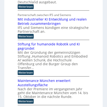
s
i
Deutschland ausgebaut.
ü
t
n
:
Weiterlesen
n
e
P
d
n
s
l
t
e
Partnerschaft zwischen IFS und Siemens
t
a
s
r
Mit industrieller KI Entwicklung und realen
l
t
t
D
Betrieb zusammenbringen
t
a
i
f
A
IFS und Siemens kündigen eine strategische
t
c
o
t
Partnerschaft an.
C
h
r
k
H
:
Weiterlesen
m
e
l
M
I
-
a
r
i
n
Stiftung für humanoide Robotik und KI
s
I
I
t
d
s
gegründet
n
i
n
u
i
Mit der Gründung der gemeinnützigen
n
d
s
s
t
Stiftung ‚Humanoid Robotics and Embodied
d
t
u
c
e
u
AI‘ wollen Schunk, die Hochschule
r
h
s
s
l
i
Offenburg und die Burger Group den
e
t
t
e
l
Transfer…
Z
r
4
r
e
i
:
Weiterlesen
i
.
r
i
S
g
e
0
t
e
t
l
e
r
Maintenance München erweitert
i
i
l
z
i
f
n
Ausstellungsfläche
f
e
c
u
i
Nach der Premiere im vergangenen Jahr
z
t
r
h
z
geht die Maintenance München vom 14. bis
u
K
z
t
i
n
I
15. Oktober in die nächste Runde.
e
u
e
g
E
t
r
:
Weiterlesen
o
f
n
F
u
M
ü
p
t
o