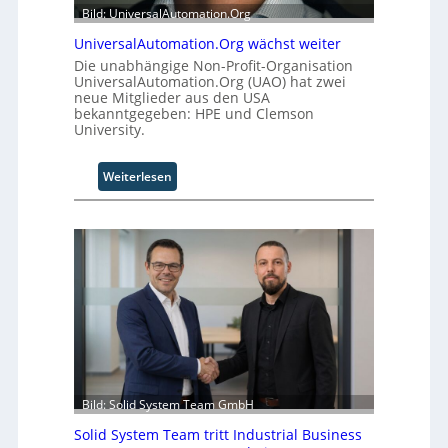
Bild: UniversalAutomation.Org
UniversalAutomation.Org wächst weiter
Die unabhängige Non-Profit-Organisation
UniversalAutomation.Org (UAO) hat zwei
neue Mitglieder aus den USA
bekanntgegeben: HPE und Clemson
University.
:
Weiterlesen
U
n
i
v
e
r
s
a
l
A
u
t
Bild: Solid System Team GmbH
o
Solid System Team tritt Industrial Business
m