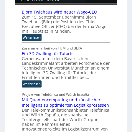
ä
y
u
i
-
t
s
Björn Twiehaus wird neuer Wago-CEO
A
o
Zum 15. September übernimmt Björn
c
u
m
Twiehaus (Bild) die Position des Chief
h
s
Executive Officer (CEO) bei der Firma Wago
a
e
b
mit Hauptsitz in Minden.
t
n
a
i
:
Weiterlesen
R
u
s
B
o
i
j
Zusammenarbeit von TUM und BLKA
u
e
Ein 3D-Zwilling für Tatorte
ö
t
r
Gemeinsam mit dem Bayerischen
r
e
Landeskriminalamt arbeiten Forschende der
u
n
r
Technischen Universität München an einem
n
T
-
intelligent 3D-Zwilling für Tatorte, der
g
w
H
Ermittlerinnen und Ermittler bei…
s
i
e
:
Weiterlesen
l
e
r
E
ö
h
s
i
Projekt von Telefónica und Würth España
s
a
t
Mit Quantencomputing und künstlicher
n
u
u
e
Intelligenz zu optimierten Logistikprozessen
3
n
s
l
Der Telekommunikationsanbieter Telefónica
D
g
w
l
und Würth España, die spanische
-
e
i
e
Tochtergesellschaft der Würth-Gruppe,
Z
n
r
r
haben im Rahmen eines
w
d
n
Innovationsprojekts im Logistikzentrum von
i