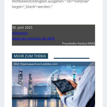
Wettbewerbsfähigkeit ausgehen “ rel=“nofollow“
target=“_blank“>werden.“
30. Juni 2025
Allgemein
www.sps-magazin.de 2025
Fraunhofer-Institut ENAS
MEHR ZUM THEMA
Bild: ©panuwat/stock.adobe.com