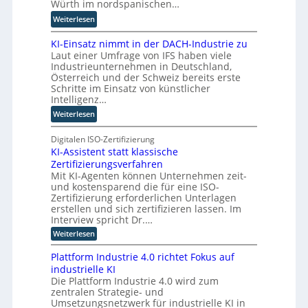
n
Würth im nordspanischen…
l
e
:
Weiterlesen
l
u
M
i
e
KI-Einsatz nimmt in der DACH-Industrie zu
i
n
r
Laut einer Umfrage von IFS haben viele
t
g
W
Industrieunternehmen in Deutschland,
Q
f
a
Österreich und der Schweiz bereits erste
u
ü
Schritte im Einsatz von künstlicher
g
a
r
Intelligenz…
o
n
T
-
:
Weiterlesen
t
a
C
K
e
t
E
I
Digitalen ISO-Zertifizierung
n
o
O
KI-Assistent statt klassische
-
c
r
Zertifizierungsverfahren
E
o
t
Mit KI-Agenten können Unternehmen zeit-
i
m
e
und kostensparend die für eine ISO-
n
p
Zertifizierung erforderlichen Unterlagen
s
u
erstellen und sich zertifizieren lassen. Im
a
t
Interview spricht Dr.…
t
i
:
Weiterlesen
z
n
K
n
I
g
Plattform Industrie 4.0 richtet Fokus auf
-
i
u
industrielle KI
A
m
n
Die Plattform Industrie 4.0 wird zum
s
m
zentralen Strategie- und
s
d
t
i
Umsetzungsnetzwerk für industrielle KI in
k