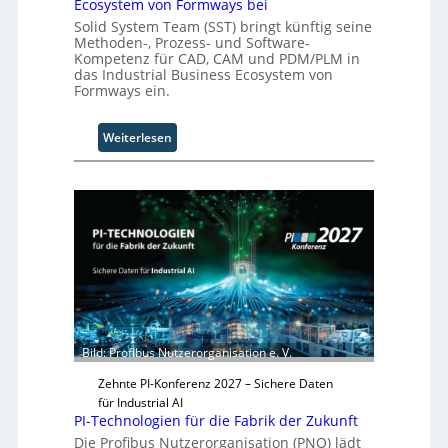
Ecosystem von Formways bei
a
Solid System Team (SST) bringt künftig seine
t
Methoden-, Prozess- und Software-
i
Kompetenz für CAD, CAM und PDM/PLM in
o
das Industrial Business Ecosystem von
n
Formways ein.
.
O
:
Weiterlesen
r
S
g
o
w
l
ä
i
c
d
h
S
s
y
t
s
w
t
e
e
i
m
Bild: Profibus Nutzerorganisation e. V.
t
T
e
e
Zehnte PI-Konferenz 2027 – Sichere Daten
r
a
für Industrial AI
PI-Technologien für die Fabrik der Zukunft
m
t
Die Profibus Nutzerorganisation (PNO) lädt