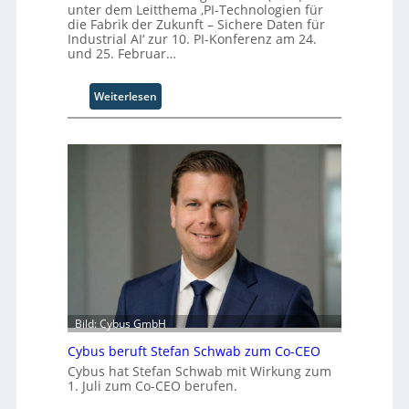
unter dem Leitthema ‚PI-Technologien für
r
die Fabrik der Zukunft – Sichere Daten für
i
Industrial AI‘ zur 10. PI-Konferenz am 24.
t
und 25. Februar…
t
I
:
Weiterlesen
n
P
d
I
u
-
s
T
t
e
r
c
i
h
a
n
l
o
B
l
u
o
s
g
i
i
n
Bild: Cybus GmbH
e
e
Cybus beruft Stefan Schwab zum Co-CEO
n
s
Cybus hat Stefan Schwab mit Wirkung zum
f
s
1. Juli zum Co-CEO berufen.
ü
E
r