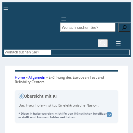
Search
Search
Home
»
Allgemein
»
Eröffnung des European Test and
Reliability Centers
Übersicht mit KI
Das Fraunhofer-Institut für elektronische Nano-
Systeme ENAS in Chemnitz hat das European Test
* Diese Inhalte wurden mithilfe von Künstlicher Intelligenz
and Reliability Center (ETRC) eröffnet. Das Zentrum
erstellt und können Fehler enthalten.
bündelt Kompetenzen für Tests und
Zuverlässigkeitsbewertungen von