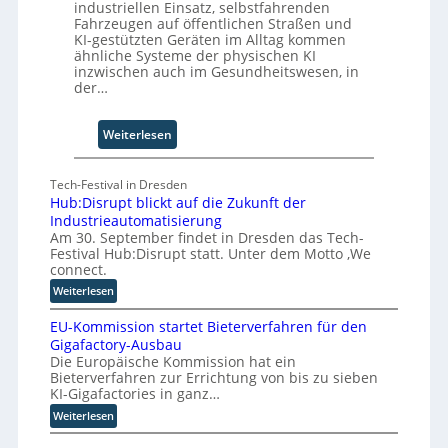
industriellen Einsatz, selbstfahrenden
b
Fahrzeugen auf öffentlichen Straßen und
z
KI-gestützten Geräten im Alltag kommen
u
ähnliche Systeme der physischen KI
m
inzwischen auch im Gesundheitswesen, in
C
der…
o
-
:
Weiterlesen
C
F
E
ü
O
Tech-Festival in Dresden
n
Hub:Disrupt blickt auf die Zukunft der
f
Industrieautomatisierung
S
Am 30. September findet in Dresden das Tech-
c
Festival Hub:Disrupt statt. Unter dem Motto ‚We
h
connect.
r
:
Weiterlesen
i
H
t
EU-Kommission startet Bieterverfahren für den
u
t
Gigafactory-Ausbau
b
Die Europäische Kommission hat ein
e
:
Bieterverfahren zur Errichtung von bis zu sieben
f
D
KI-Gigafactories in ganz…
i
ü
:
Weiterlesen
s
r
E
r
d