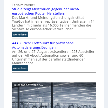
U
u
i
Tor zum Internet
-
p
e
Studie zeigt Misstrauen gegenüber nicht-
K
t
S
europäischen Router-Herstellern
o
b
k
Das Markt- und Meinungsforschungsinstitut
m
l
a
YouGov hat in einer repräsentativen Umfrage in 14
m
i
l
Ländern mit mehr als 16.000 Teilnehmenden die
i
c
Sichtweise europäischer Verbraucher…
i
s
k
e
:
Weiterlesen
s
t
r
S
i
a
AAA Zürich: Treffpunkt für praxisnahe
t
u
o
u
Automatisierungslösungen
u
n
n
f
Am 26. und 27. August präsentieren 225 Aussteller
d
g
s
d
auf der All About Automation sowie rund 60
i
p
t
i
Unternehmen auf der parallel stattfindenden
e
a
h
e
Maintenance…
z
r
y
Z
:
Weiterlesen
e
t
u
s
A
i
e
k
i
A
g
t
u
s
A
t
B
n
c
Bild: Itac Software AG
Z
M
i
f
h
ü
i
e
t
e
r
s
t
d
r
i
s
e
e
K
c
t
r
r
h
I
r