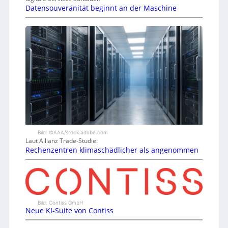
Datensouveränität beginnt an der Maschine
Bild: ©AAA/stock.adobe.com
Laut Allianz Trade-Studie:
Rechenzentren klimaschädlicher als angenommen
Bild: Contiss GmbH
Neue KI-Suite von Contiss