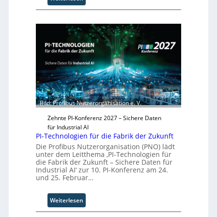
r
S
g
o
w
l
ä
i
c
d
h
S
s
y
t
s
w
t
e
e
i
m
Bild: Profibus Nutzerorganisation e. V.
t
T
e
e
Zehnte PI-Konferenz 2027 – Sichere Daten
r
a
für Industrial AI
PI-Technologien für die Fabrik der Zukunft
m
t
Die Profibus Nutzerorganisation (PNO) lädt
unter dem Leitthema ‚PI-Technologien für
r
die Fabrik der Zukunft – Sichere Daten für
i
Industrial AI‘ zur 10. PI-Konferenz am 24.
t
und 25. Februar…
t
I
:
Weiterlesen
n
P
d