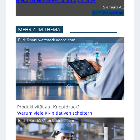
SCHALTSCHRANKBAU 4 (Juni/Juli) 2025
Siemens AG
Zur Firmenwebsite
MEHR ZUM THEMA
Bild: ©panuwat/stock.adobe.com
Produktivität auf Knopfdruck?
Warum viele KI-Initiativen scheitern
Bild: ©Stock57/stock.adobe.com