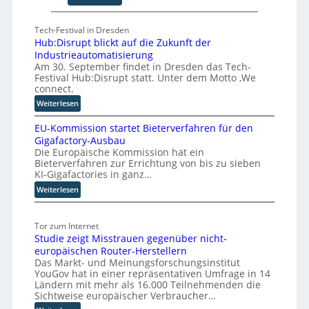
C
F
E
ü
O
Tech-Festival in Dresden
n
Hub:Disrupt blickt auf die Zukunft der
f
Industrieautomatisierung
S
Am 30. September findet in Dresden das Tech-
c
Festival Hub:Disrupt statt. Unter dem Motto ‚We
h
connect.
r
:
Weiterlesen
i
H
t
EU-Kommission startet Bieterverfahren für den
u
t
Gigafactory-Ausbau
b
Die Europäische Kommission hat ein
e
:
Bieterverfahren zur Errichtung von bis zu sieben
f
D
KI-Gigafactories in ganz…
i
ü
:
Weiterlesen
s
r
E
r
d
U
u
i
Tor zum Internet
-
p
e
Studie zeigt Misstrauen gegenüber nicht-
K
t
S
europäischen Router-Herstellern
o
b
k
Das Markt- und Meinungsforschungsinstitut
m
l
a
YouGov hat in einer repräsentativen Umfrage in 14
m
i
l
Ländern mit mehr als 16.000 Teilnehmenden die
i
c
Sichtweise europäischer Verbraucher…
i
s
k