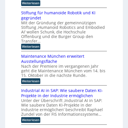
k
H
:
Weiterlesen
m
e
l
M
I
-
a
r
i
n
Stiftung für humanoide Robotik und KI
s
I
I
t
d
s
gegründet
n
i
n
u
i
Mit der Gründung der gemeinnützigen
n
d
s
s
t
Stiftung ‚Humanoid Robotics and Embodied
d
t
u
c
e
u
AI‘ wollen Schunk, die Hochschule
r
h
s
s
l
i
Offenburg und die Burger Group den
e
t
t
e
l
Transfer…
Z
r
4
r
e
i
:
Weiterlesen
i
.
r
i
S
g
e
0
t
e
t
l
e
r
Maintenance München erweitert
i
i
l
z
i
f
n
Ausstellungsfläche
f
e
c
u
i
Nach der Premiere im vergangenen Jahr
z
t
r
h
z
geht die Maintenance München vom 14. bis
u
K
z
t
i
n
I
15. Oktober in die nächste Runde.
e
u
e
g
E
t
r
:
Weiterlesen
o
f
n
F
u
M
ü
p
t
o
n
a
Industrial AI in SAP: Wie saubere Daten KI-
r
w
t
k
g
i
h
i
Projekte in der Industrie ermöglichen
u
s
i
n
u
c
s
Unter der Überschrift ‚Industrial AI in SAP:
v
t
m
m
k
a
e
Wie saubere Daten KI-Projekte in der
e
a
l
i
u
r
n
Industrie ermöglichen‘ beschreibt Raphael
n
u
f
e
f
a
Zundel von der FIS Informationssysteme…
o
n
i
a
n
r
i
g
n
:
Weiterlesen
h
c
d
t
u
d
I
r
e
e
n
e
u
n