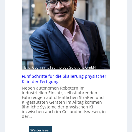
i
v
e
k
o
r
d
n
u
e
F
f
r
o
t
Z
r
S
u
m
t
k
w
e
u
a
f
n
y
a
f
s
n
t
b
S
Bild: Cognizant Technology Solutions GmbH
e
c
Fünf Schritte für die Skalierung physischer
i
h
KI in der Fertigung
w
Neben autonomen Robotern im
a
industriellen Einsatz, selbstfahrenden
b
Fahrzeugen auf öffentlichen Straßen und
z
KI-gestützten Geräten im Alltag kommen
u
ähnliche Systeme der physischen KI
m
inzwischen auch im Gesundheitswesen, in
C
der…
o
-
:
Weiterlesen