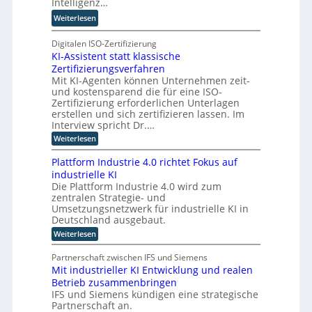
r
Intelligenz…
o
n
T
-
:
Weiterlesen
t
a
C
K
e
t
E
I
Digitalen ISO-Zertifizierung
n
o
O
KI-Assistent statt klassische
-
c
r
Zertifizierungsverfahren
E
o
t
Mit KI-Agenten können Unternehmen zeit-
i
m
e
und kostensparend die für eine ISO-
n
p
Zertifizierung erforderlichen Unterlagen
s
u
erstellen und sich zertifizieren lassen. Im
a
t
Interview spricht Dr.…
t
i
:
Weiterlesen
z
n
K
n
I
g
Plattform Industrie 4.0 richtet Fokus auf
-
i
u
industrielle KI
A
m
n
Die Plattform Industrie 4.0 wird zum
s
m
zentralen Strategie- und
s
d
t
i
Umsetzungsnetzwerk für industrielle KI in
k
s
i
Deutschland ausgebaut.
ü
t
n
:
Weiterlesen
n
e
P
d
n
s
l
t
e
Partnerschaft zwischen IFS und Siemens
t
a
s
r
Mit industrieller KI Entwicklung und realen
l
t
t
D
Betrieb zusammenbringen
t
a
i
f
A
IFS und Siemens kündigen eine strategische
t
c
o
t
Partnerschaft an.
C
h
r