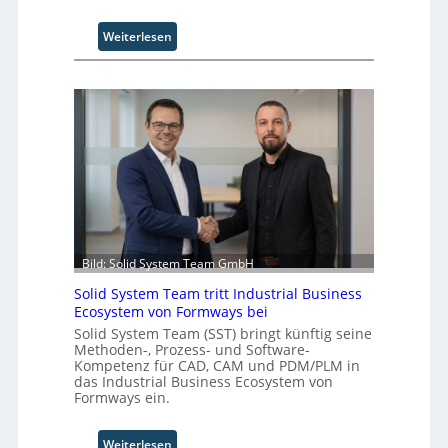
:
Weiterlesen
U
n
i
v
e
r
s
a
l
A
u
t
Bild: Solid System Team GmbH
o
Solid System Team tritt Industrial Business
m
Ecosystem von Formways bei
a
Solid System Team (SST) bringt künftig seine
t
Methoden-, Prozess- und Software-
i
Kompetenz für CAD, CAM und PDM/PLM in
o
das Industrial Business Ecosystem von
n
Formways ein.
.
O
:
Weiterlesen