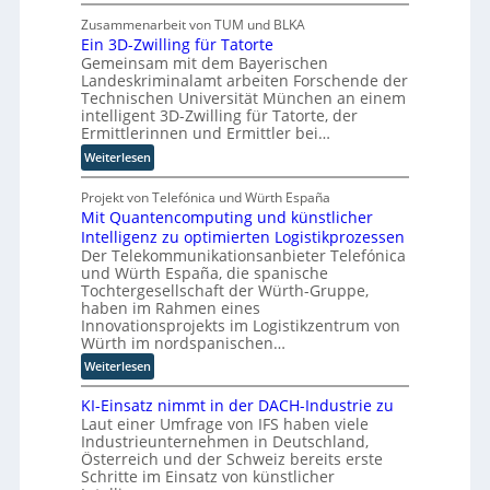
s
B
o
i
j
Zusammenarbeit von TUM und BLKA
u
e
Ein 3D-Zwilling für Tatorte
ö
t
r
Gemeinsam mit dem Bayerischen
r
e
Landeskriminalamt arbeiten Forschende der
u
n
r
Technischen Universität München an einem
n
T
-
intelligent 3D-Zwilling für Tatorte, der
g
w
H
Ermittlerinnen und Ermittler bei…
s
i
e
:
Weiterlesen
l
e
r
E
ö
h
s
i
Projekt von Telefónica und Würth España
s
a
t
Mit Quantencomputing und künstlicher
n
u
u
e
Intelligenz zu optimierten Logistikprozessen
3
n
s
l
Der Telekommunikationsanbieter Telefónica
D
g
w
l
und Würth España, die spanische
-
e
i
e
Tochtergesellschaft der Würth-Gruppe,
Z
n
r
r
haben im Rahmen eines
w
d
n
Innovationsprojekts im Logistikzentrum von
i
n
Würth im nordspanischen…
l
e
:
Weiterlesen
l
u
M
i
e
KI-Einsatz nimmt in der DACH-Industrie zu
i
n
r
Laut einer Umfrage von IFS haben viele
t
g
W
Industrieunternehmen in Deutschland,
Q
f
a
Österreich und der Schweiz bereits erste
u
ü
Schritte im Einsatz von künstlicher
g
a