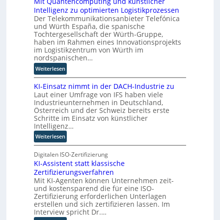
Mit Quantencomputing und künstlicher
n
u
n
l
Intelligenz zu optimierten Logistikprozessen
3
s
g
l
Der Telekommunikationsanbieter Telefónica
D
w
e
e
und Würth España, die spanische
-
i
n
r
Tochtergesellschaft der Würth-Gruppe,
Z
r
n
haben im Rahmen eines Innovationsprojekts
w
d
im Logistikzentrum von Würth im
i
n
nordspanischen…
l
e
:
Weiterlesen
l
u
M
i
e
KI-Einsatz nimmt in der DACH-Industrie zu
i
n
r
Laut einer Umfrage von IFS haben viele
t
g
W
Industrieunternehmen in Deutschland,
Q
f
a
Österreich und der Schweiz bereits erste
u
ü
Schritte im Einsatz von künstlicher
g
a
r
Intelligenz…
o
n
T
-
:
Weiterlesen
t
a
C
K
e
t
E
I
Digitalen ISO-Zertifizierung
n
o
O
KI-Assistent statt klassische
-
c
r
Zertifizierungsverfahren
E
o
t
Mit KI-Agenten können Unternehmen zeit-
i
m
e
und kostensparend die für eine ISO-
n
p
Zertifizierung erforderlichen Unterlagen
s
u
erstellen und sich zertifizieren lassen. Im
a
t
Interview spricht Dr.…
t
i