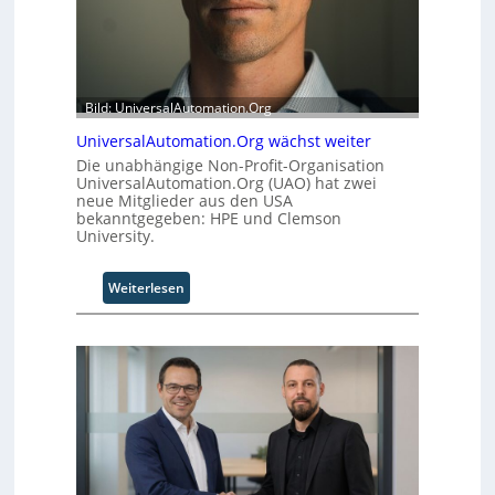
Bild: UniversalAutomation.Org
UniversalAutomation.Org wächst weiter
Die unabhängige Non-Profit-Organisation
UniversalAutomation.Org (UAO) hat zwei
neue Mitglieder aus den USA
bekanntgegeben: HPE und Clemson
University.
:
Weiterlesen
U
n
i
v
e
r
s
a
l