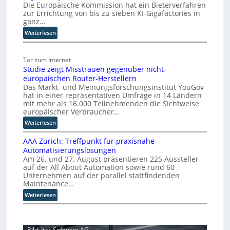
Die Europäische Kommission hat ein Bieterverfahren
e
:
zur Errichtung von bis zu sieben KI-Gigafactories in
f
D
ganz…
i
ü
:
Weiterlesen
s
r
E
r
d
U
u
i
Tor zum Internet
-
p
e
Studie zeigt Misstrauen gegenüber nicht-
K
t
S
europäischen Router-Herstellern
o
b
k
Das Markt- und Meinungsforschungsinstitut YouGov
m
l
a
hat in einer repräsentativen Umfrage in 14 Ländern
m
i
l
mit mehr als 16.000 Teilnehmenden die Sichtweise
i
c
europäischer Verbraucher…
i
s
k
e
:
Weiterlesen
s
t
r
S
i
a
AAA Zürich: Treffpunkt für praxisnahe
t
u
o
u
Automatisierungslösungen
u
n
n
f
Am 26. und 27. August präsentieren 225 Aussteller
d
g
s
d
auf der All About Automation sowie rund 60
i
p
t
i
Unternehmen auf der parallel stattfindenden
e
a
h
e
Maintenance…
z
r
y
Z
:
Weiterlesen
e
t
u
s
A
i
e
k
i
A
g
t
u
s
A
t
B
n
c
Bild: Itac Software AG