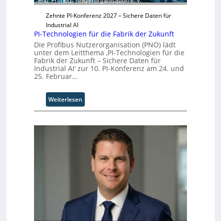
Bild: Profibus Nutzerorganisation e. V.
T
e
e
r
Zehnte PI-Konferenz 2027 – Sichere Daten für
a
Industrial AI
m
PI-Technologien für die Fabrik der Zukunft
t
Die Profibus Nutzerorganisation (PNO) lädt
r
unter dem Leitthema ‚PI-Technologien für die
i
Fabrik der Zukunft – Sichere Daten für
Industrial AI‘ zur 10. PI-Konferenz am 24. und
t
25. Februar…
t
I
n
:
Weiterlesen
d
P
u
I
s
-
t
T
r
e
i
c
a
h
l
n
B
o
u
l
s
o
i
g
n
i