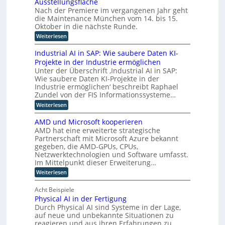
Ausstellungsfläche
i
f
l
z
i
f
n
Nach der Premiere im vergangenen Jahr geht
t
e
c
u
i
die Maintenance München vom 14. bis 15.
u
z
r
h
z
n
Oktober in die nächste Runde.
K
z
t
i
g
I
e
u
:
Weiterlesen
e
f
E
t
M
r
o
ü
n
F
a
u
Industrial AI in SAP: Wie saubere Daten KI-
r
p
t
o
i
n
h
Projekte in der Industrie ermöglichen
w
t
k
n
g
u
i
Unter der Überschrift ‚Industrial AI in SAP:
u
t
s
i
m
c
s
Wie saubere Daten KI-Projekte in der
e
v
a
m
k
a
n
e
Industrie ermöglichen‘ beschreibt Raphael
n
l
i
u
a
r
Zundel von der FIS Informationssysteme…
o
u
f
e
n
f
i
n
:
Weiterlesen
i
c
a
r
d
g
I
n
e
h
e
t
u
n
d
M
AMD und Microsoft kooperieren
r
R
n
d
e
u
ü
e
AMD hat eine erweiterte strategische
o
d
u
s
n
n
n
b
Partnerschaft mit Microsoft Azure bekannt
r
s
t
c
o
L
gegeben, die AMD-GPUs, CPUs,
e
t
r
h
t
a
o
Netzwerktechnologien und Software umfasst.
r
i
e
i
l
i
e
Im Mittelpunkt dieser Erweiterung…
g
n
k
e
a
l
e
i
:
u
Weiterlesen
n
l
l
r
A
n
s
B
A
e
w
M
d
e
I
Acht Beispiele
t
K
e
D
K
t
i
I
i
Physical AI in der Fertigung
i
u
I
r
n
t
Durch Physical AI sind Systeme in der Lage,
n
g
k
i
S
e
d
auf neue und unbekannte Situationen zu
e
e
p
A
r
M
g
reagieren und aus ihren Erfahrungen zu
b
P