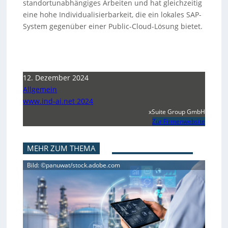
standortunabhängiges Arbeiten und hat gleichzeitig
eine hohe Individualisierbarkeit, die ein lokales SAP-
System gegenüber einer Public-Cloud-Lösung bietet.
12. Dezember 2024
Allgemein
www.ind-ai.net 2024
xSuite Group GmbH
Zur Firmenwebsite
MEHR ZUM THEMA
Bild: ©panuwat/stock.adobe.com