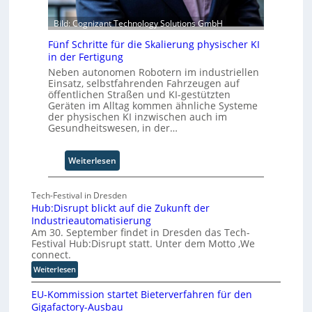
b
t
S
e
Bild: Cognizant Technology Solutions GmbH
c
i
h
Fünf Schritte für die Skalierung physischer KI
w
in der Fertigung
a
Neben autonomen Robotern im industriellen
b
Einsatz, selbstfahrenden Fahrzeugen auf
z
öffentlichen Straßen und KI-gestützten
u
Geräten im Alltag kommen ähnliche Systeme
der physischen KI inzwischen auch im
m
Gesundheitswesen, in der…
C
o
-
:
Weiterlesen
C
F
E
ü
Tech-Festival in Dresden
O
n
Hub:Disrupt blickt auf die Zukunft der
f
Industrieautomatisierung
S
Am 30. September findet in Dresden das Tech-
c
Festival Hub:Disrupt statt. Unter dem Motto ‚We
h
connect.
r
:
Weiterlesen
i
H
t
EU-Kommission startet Bieterverfahren für den
u
t
Gigafactory-Ausbau
b