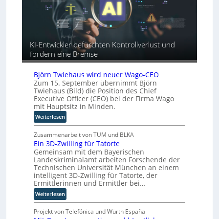
s
e
a
r
n
u
c
u
a
r
t
n
h
o
o
g
e
p
r
KI-Entwickler befürchten Kontrollverlust und
A
ä
y
fordern eine Bremse
u
i
-
t
s
A
o
Björn Twiehaus wird neuer Wago-CEO
c
u
m
Zum 15. September übernimmt Björn
h
s
Twiehaus (Bild) die Position des Chief
a
e
b
Executive Officer (CEO) bei der Firma Wago
t
n
a
mit Hauptsitz in Minden.
i
R
u
:
s
Weiterlesen
o
B
i
u
j
e
Zusammenarbeit von TUM und BLKA
t
Ein 3D-Zwilling für Tatorte
ö
r
e
Gemeinsam mit dem Bayerischen
r
u
r
Landeskriminalamt arbeiten Forschende der
n
n
-
Technischen Universität München an einem
T
g
H
intelligent 3D-Zwilling für Tatorte, der
w
s
e
Ermittlerinnen und Ermittler bei…
i
l
r
:
Weiterlesen
e
ö
s
E
h
s
t
i
Projekt von Telefónica und Würth España
a
u
e