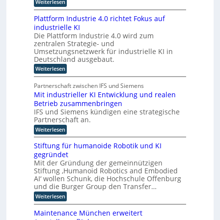
:
Weiterlesen
z
n
K
n
I
g
Plattform Industrie 4.0 richtet Fokus auf
-
i
u
industrielle KI
A
m
n
Die Plattform Industrie 4.0 wird zum
s
m
zentralen Strategie- und
s
d
t
i
Umsetzungsnetzwerk für industrielle KI in
k
s
i
Deutschland ausgebaut.
ü
t
n
:
Weiterlesen
n
e
P
d
n
s
l
t
e
Partnerschaft zwischen IFS und Siemens
t
a
s
r
Mit industrieller KI Entwicklung und realen
l
t
t
D
Betrieb zusammenbringen
t
a
i
f
A
IFS und Siemens kündigen eine strategische
t
c
o
t
Partnerschaft an.
C
h
r
k
H
:
Weiterlesen
m
e
l
M
I
-
a
r
i
n
Stiftung für humanoide Robotik und KI
s
I
I
t
d
s
gegründet
n
i
n
u
i
Mit der Gründung der gemeinnützigen
n
d
s
s
t
Stiftung ‚Humanoid Robotics and Embodied
d
t
u
c
e
u
AI‘ wollen Schunk, die Hochschule Offenburg
r
h
s
s
l
i
und die Burger Group den Transfer…
e
t
t
e
l
Z
:
Weiterlesen
r
4
r
e
i
S
i
.
r
i
t
g
e
Maintenance München erweitert
0
t
i
e
l
e
r