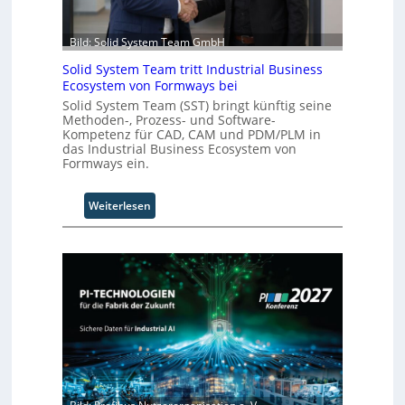
A
u
t
Bild: Solid System Team GmbH
o
Solid System Team tritt Industrial Business
m
Ecosystem von Formways bei
a
Solid System Team (SST) bringt künftig seine
t
Methoden-, Prozess- und Software-
i
Kompetenz für CAD, CAM und PDM/PLM in
o
das Industrial Business Ecosystem von
n
Formways ein.
.
O
:
Weiterlesen
r
S
g
o
w
l
ä
i
c
d
h
S
s
y
t
s
w
t
e
e
i
m
t