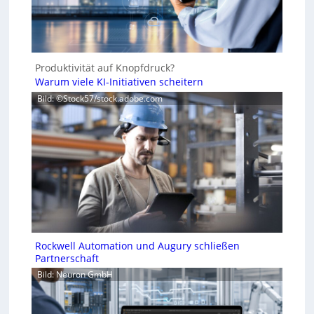
Produktivität auf Knopfdruck?
Warum viele KI-Initiativen scheitern
Bild: ©Stock57/stock.adobe.com
Rockwell Automation und Augury schließen
Partnerschaft
Bild: Neuron GmbH