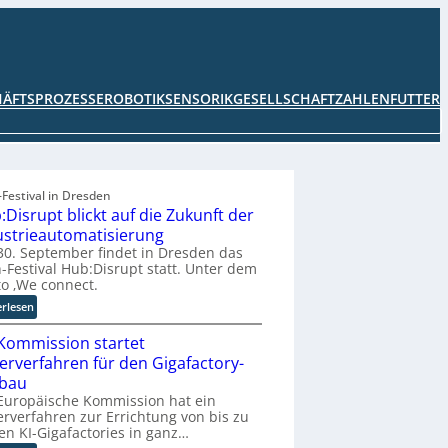
HÄFTSPROZESSE
ROBOTIK
SENSORIK
GESELLSCHAFT
ZAHLENFUTTER
Festival in Dresden
:Disrupt blickt auf die Zukunft der
ustrieautomatisierung
0. September findet in Dresden das
-Festival Hub:Disrupt statt. Unter dem
o ‚We connect.
:
erlesen
H
Kommission startet
u
b
terverfahren für den Gigafactory-
:
bau
D
Europäische Kommission hat ein
i
erverfahren zur Errichtung von bis zu
en KI-Gigafactories in ganz…
s