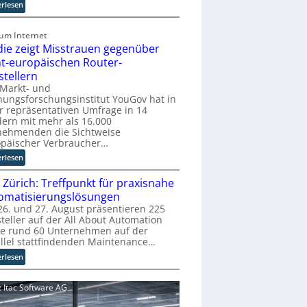
r
:
erlesen
u
E
p
U
zum Internet
t
-
die zeigt Misstrauen gegenüber
b
K
ht-europäischen Router-
l
o
stellern
i
m
 Markt- und
c
m
ungsforschungsinstitut YouGov hat in
k
i
r repräsentativen Umfrage in 14
t
s
ern mit mehr als 16.000
a
s
nehmenden die Sichtweise
u
i
opäischer Verbraucher…
f
o
:
erlesen
d
n
S
i
s
 Zürich: Treffpunkt für praxisnahe
t
e
t
u
omatisierungslösungen
Z
a
d
6. und 27. August präsentieren 225
u
r
teller auf der All About Automation
i
k
t
ie rund 60 Unternehmen auf der
e
u
e
llel stattfindenden Maintenance…
z
n
t
e
:
erlesen
f
B
i
A
t
i
g
A
d
d: Itac Software AG
e
t
A
e
t
M
Z