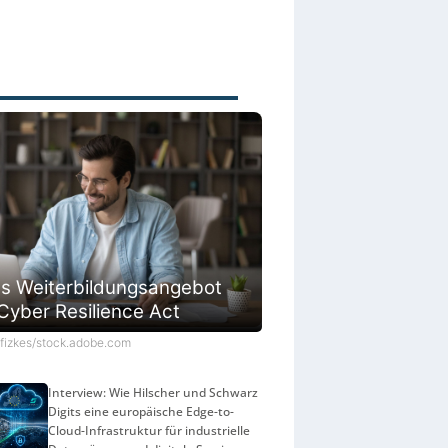
s Weiterbildungsangebot
Cyber Resilience Act
©fizkes/stock.adobe.com
Interview: Wie Hilscher und Schwarz
Digits eine europäische Edge-to-
Cloud-Infrastruktur für industrielle