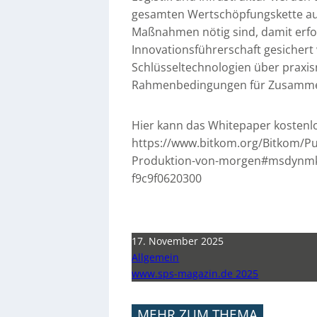
gesamten Wertschöpfungskette auf
Maßnahmen nötig sind, damit erfol
Innovationsführerschaft gesichert 
Schlüsseltechnologien über praxi
Rahmenbedingungen für Zusammen
Hier kann das Whitepaper kostenl
https://www.bitkom.org/Bitkom/Publ
Produktion-von-morgen#msdynmkt
f9c9f0620300
17. November 2025
Allgemein
www.sps-magazin.de 2025
MEHR ZUM THEMA