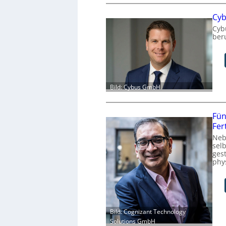
Cyb
Cyb
ber
Bild: Cybus GmbH
Fün
Fer
Neb
sel
ges
phy
Bild: Cognizant Technology
Solutions GmbH