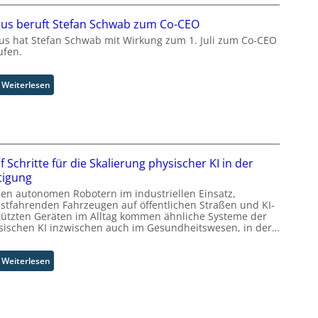
P
m
h
I
T
s
us beruft Stefan Schwab zum Co-CEO
-
e
t
us hat Stefan Schwab mit Wirkung zum 1. Juli zum Co-CEO
T
a
w
ufen.
e
m
e
c
t
i
h
r
:
Weiterlesen
t
n
i
C
e
o
t
y
r
l
t
b
o
I
u
g
n
s
f Schritte für die Skalierung physischer KI in der
i
d
b
tigung
e
u
e
n
s
r
en autonomen Robotern im industriellen Einsatz,
f
bstfahrenden Fahrzeugen auf öffentlichen Straßen und KI-
t
u
tützten Geräten im Alltag kommen ähnliche Systeme der
ü
r
f
sischen KI inzwischen auch im Gesundheitswesen, in der…
r
i
t
d
a
S
i
l
t
:
Weiterlesen
e
B
e
F
F
u
f
ü
a
s
a
n
b
i
n
f