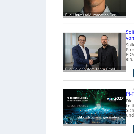
Bild: UniversalAutomation.Org
Sol
von
Sol
Pro
PDM
ein.
Bild: Solid System Team GmbH
PI-
Die
Leit
Sich
und
Bild: Profibus Nutzerorganisation e.
V.