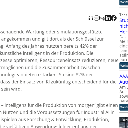
Weit
Tor 
Stu
nic
Her
sschauende Wartung oder simulationsgestützte
Das
ie angekommen und gilt dort als der Schlüssel zur
Mein
g. Anfang des Jahres nutzten bereits 42% der
eine
Länd
nstliche Intelligenz in der Produktion. Die
Teil
eur
rozesse optimieren, Ressourceneinsatz reduzieren, neue
Weit
ermöglichen und die Zusammenarbeit zwischen
ologieanbietern stärken. So sind 82% der
AAA
ass der Einsatz von KI zukünftig entscheidend für die
Aut
Am 2
sein wird.
Auss
sow
para
 – Intelligenz für die Produktion von morgen‘ gibt einen
Weit
n Nutzen und die Voraussetzungen für Industrial AI in
ispielen aus Forschung & Entwicklung, Produktion,
Bil
die vielfältigen Anwendungsfelder entlang der