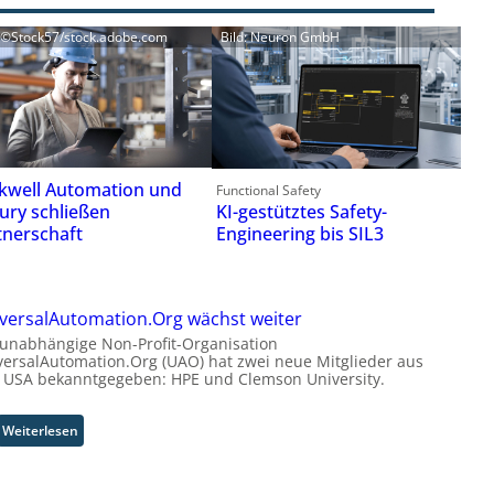
: ©Stock57/stock.adobe.com
Bild: Neuron GmbH
kwell Automation und
Functional Safety
ury schließen
KI-gestütztes Safety-
tnerschaft
Engineering bis SIL3
versalAutomation.Org wächst weiter
 unabhängige Non-Profit-Organisation
versalAutomation.Org (UAO) hat zwei neue Mitglieder aus
 USA bekanntgegeben: HPE und Clemson University.
:
Weiterlesen
U
n
i