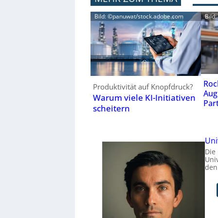
Bild: ©panuwat/stock.adobe.com
Bild
Roc
Produktivität auf Knopfdruck?
Aug
Warum viele KI-Initiativen
Par
scheitern
Uni
Die
Uni
den