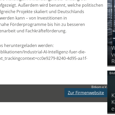
gezeigt. Außerdem wird benannt, welche politischen
greiche Projekte skaliert und Deutschlands
werden kann – von Investitionen in
snahe Förderprogramme bis hin zu besseren
arbeit und Fachkräfteförderung.
os heruntergeladen werden:
W
ikationen/Industrial-AI-Intelligenz-fuer-die-
v
_trackingcontext=cc0e9279-8240-4d95-aa1f-
R
Bil
Bitkom e.V.
Zur Firmenwebsite
K
K
e