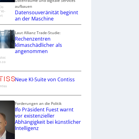
Datenräume und digitale Services
aufbauen
eDo
Datensouveränität beginnt
/ KI-
rt
an der Maschine
Laut Allianz Trade-Studie:
Rechenzentren
klimaschädlicher als
angenommen
stoc
e.co
Neue KI-Suite von Contiss
ontiss
Forderungen an die Politik
Ifo Präsident Fuest warnt
vor existenzieller
Abhängigkeit bei künstlicher
Intelligenz