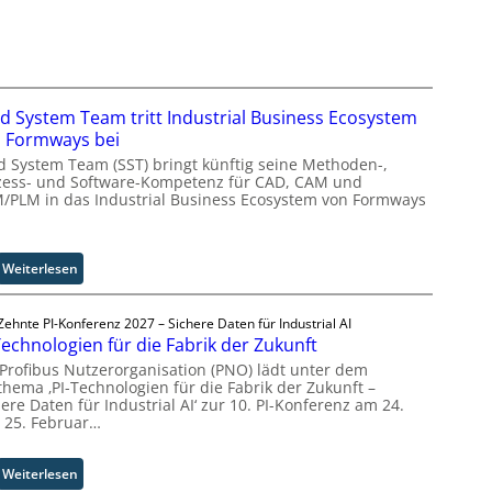
v
e
r
s
a
id System Team tritt Industrial Business Ecosystem
l
 Formways bei
A
id System Team (SST) bringt künftig seine Methoden-,
u
zess- und Software-Kompetenz für CAD, CAM und
t
/PLM in das Industrial Business Ecosystem von Formways
o
m
a
:
Weiterlesen
t
S
i
o
o
Zehnte PI-Konferenz 2027 – Sichere Daten für Industrial AI
l
n
Technologien für die Fabrik der Zukunft
i
.
 Profibus Nutzerorganisation (PNO) lädt unter dem
d
O
thema ‚PI-Technologien für die Fabrik der Zukunft –
S
r
ere Daten für Industrial AI‘ zur 10. PI-Konferenz am 24.
y
g
 25. Februar…
s
w
t
ä
:
Weiterlesen
e
c