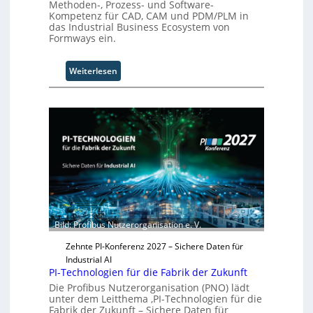
Methoden-, Prozess- und Software-
i
Kompetenz für CAD, CAM und PDM/PLM in
o
das Industrial Business Ecosystem von
n
Formways ein.
.
O
:
Weiterlesen
r
S
g
o
w
l
ä
i
c
d
h
S
s
y
t
s
w
t
e
e
i
m
t
Bild: Profibus Nutzerorganisation e. V.
T
e
e
r
Zehnte PI-Konferenz 2027 – Sichere Daten für
a
Industrial AI
m
PI-Technologien für die Fabrik der Zukunft
t
Die Profibus Nutzerorganisation (PNO) lädt
r
unter dem Leitthema ‚PI-Technologien für die
Fabrik der Zukunft – Sichere Daten für
i