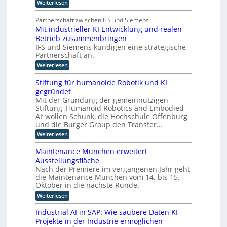
n
:
Weiterlesen
n
e
P
d
n
s
l
t
e
Partnerschaft zwischen IFS und Siemens
t
a
s
r
Mit industrieller KI Entwicklung und realen
l
t
t
D
Betrieb zusammenbringen
t
a
i
f
A
IFS und Siemens kündigen eine strategische
t
c
o
t
Partnerschaft an.
C
h
r
k
H
:
Weiterlesen
m
e
l
M
I
-
a
r
i
n
Stiftung für humanoide Robotik und KI
s
I
I
t
d
s
gegründet
n
i
n
u
i
Mit der Gründung der gemeinnützigen
n
d
s
s
t
Stiftung ‚Humanoid Robotics and Embodied
d
t
u
c
e
u
AI‘ wollen Schunk, die Hochschule Offenburg
r
h
s
s
l
i
und die Burger Group den Transfer…
e
t
t
e
l
Z
:
Weiterlesen
r
4
r
e
i
S
i
.
r
i
t
g
e
Maintenance München erweitert
0
t
i
e
l
e
r
Ausstellungsfläche
i
f
l
z
i
f
n
Nach der Premiere im vergangenen Jahr geht
t
e
c
u
i
die Maintenance München vom 14. bis 15.
u
z
r
h
z
n
Oktober in die nächste Runde.
K
z
t
i
g
I
e
u
:
Weiterlesen
e
f
E
t
M
r
o
ü
n
F
a
u
Industrial AI in SAP: Wie saubere Daten KI-
r
p
t
o
i
n
h
Projekte in der Industrie ermöglichen
w
t
k
n
g
u