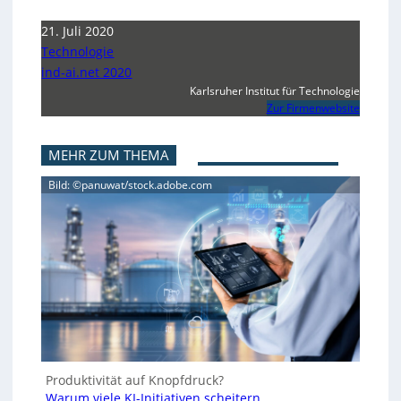
21. Juli 2020
Technologie
ind-ai.net 2020
Karlsruher Institut für Technologie
Zur Firmenwebsite
MEHR ZUM THEMA
Bild: ©panuwat/stock.adobe.com
Produktivität auf Knopfdruck?
Warum viele KI-Initiativen scheitern