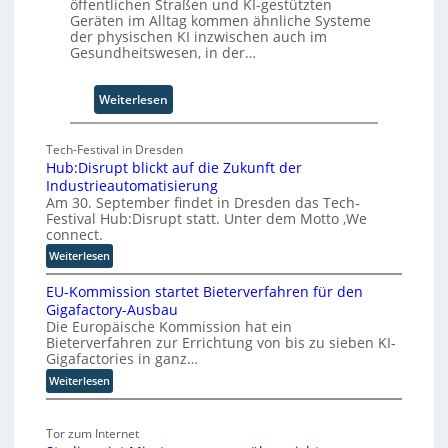
z
öffentlichen Straßen und KI-gestützten
Geräten im Alltag kommen ähnliche Systeme
u
der physischen KI inzwischen auch im
m
Gesundheitswesen, in der…
C
o
-
:
Weiterlesen
C
F
E
ü
Tech-Festival in Dresden
O
n
Hub:Disrupt blickt auf die Zukunft der
f
Industrieautomatisierung
S
Am 30. September findet in Dresden das Tech-
c
Festival Hub:Disrupt statt. Unter dem Motto ‚We
h
connect.
r
:
Weiterlesen
i
H
t
EU-Kommission startet Bieterverfahren für den
u
t
Gigafactory-Ausbau
b
Die Europäische Kommission hat ein
e
:
Bieterverfahren zur Errichtung von bis zu sieben KI-
f
D
Gigafactories in ganz…
i
ü
:
Weiterlesen
s
r
E
r
d
U
u
i
Tor zum Internet
-
p
e