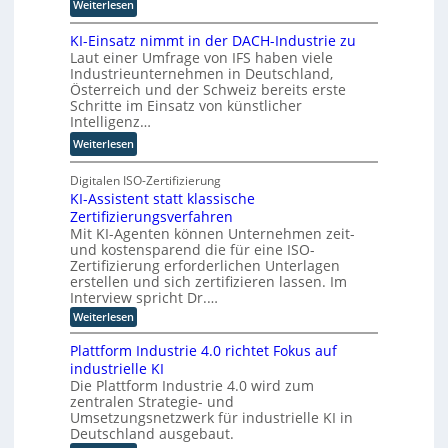
:
Weiterlesen
l
u
M
i
e
KI-Einsatz nimmt in der DACH-Industrie zu
i
n
r
Laut einer Umfrage von IFS haben viele
t
g
W
Industrieunternehmen in Deutschland,
Q
f
a
Österreich und der Schweiz bereits erste
u
ü
Schritte im Einsatz von künstlicher
g
a
r
Intelligenz…
o
n
T
-
:
Weiterlesen
t
a
C
K
e
t
E
I
Digitalen ISO-Zertifizierung
n
o
O
KI-Assistent statt klassische
-
c
r
Zertifizierungsverfahren
E
o
t
Mit KI-Agenten können Unternehmen zeit-
i
m
e
und kostensparend die für eine ISO-
n
p
Zertifizierung erforderlichen Unterlagen
s
u
erstellen und sich zertifizieren lassen. Im
a
t
Interview spricht Dr.…
t
i
:
Weiterlesen
z
n
K
n
I
g
Plattform Industrie 4.0 richtet Fokus auf
-
i
u
industrielle KI
A
m
n
Die Plattform Industrie 4.0 wird zum
s
m
zentralen Strategie- und
s
d
t
i
Umsetzungsnetzwerk für industrielle KI in
k
s
i
Deutschland ausgebaut.
ü
t