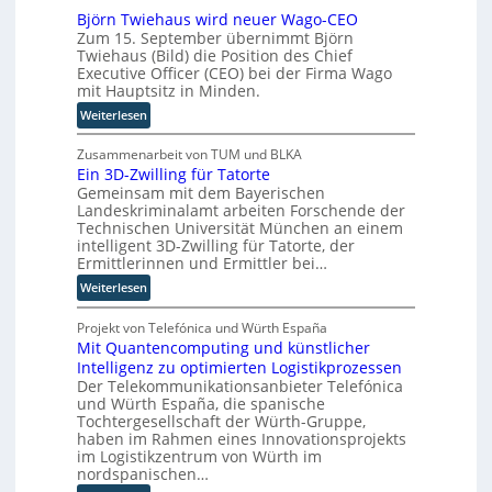
s
A
Björn Twiehaus wird neuer Wago-CEO
o
c
u
Zum 15. September übernimmt Björn
m
h
s
Twiehaus (Bild) die Position des Chief
a
e
b
Executive Officer (CEO) bei der Firma Wago
t
n
a
mit Hauptsitz in Minden.
i
R
u
:
Weiterlesen
s
o
B
i
u
j
Zusammenarbeit von TUM und BLKA
e
t
Ein 3D-Zwilling für Tatorte
ö
r
e
Gemeinsam mit dem Bayerischen
r
u
r
Landeskriminalamt arbeiten Forschende der
n
n
-
Technischen Universität München an einem
T
g
H
intelligent 3D-Zwilling für Tatorte, der
w
s
e
Ermittlerinnen und Ermittler bei…
i
l
r
:
Weiterlesen
e
ö
s
E
h
s
t
i
Projekt von Telefónica und Würth España
a
u
e
Mit Quantencomputing und künstlicher
n
u
n
l
Intelligenz zu optimierten Logistikprozessen
3
s
g
l
Der Telekommunikationsanbieter Telefónica
D
w
e
e
und Würth España, die spanische
-
i
n
r
Tochtergesellschaft der Würth-Gruppe,
Z
r
haben im Rahmen eines Innovationsprojekts
n
w
d
im Logistikzentrum von Würth im
i
n
nordspanischen…
l
e