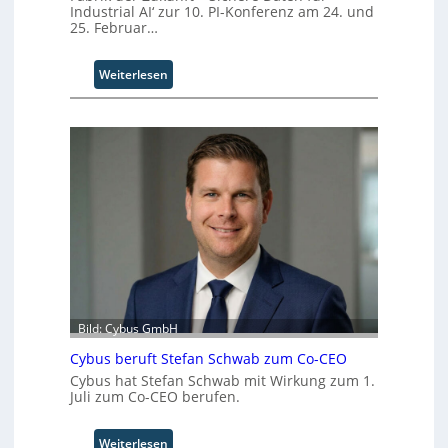
Industrial AI‘ zur 10. PI-Konferenz am 24. und
t
25. Februar…
t
I
n
:
Weiterlesen
d
P
u
I
s
-
t
T
r
e
i
c
a
h
l
n
B
o
u
l
s
o
i
g
n
i
Bild: Cybus GmbH
e
e
s
Cybus beruft Stefan Schwab zum Co-CEO
n
s
f
Cybus hat Stefan Schwab mit Wirkung zum 1.
E
Juli zum Co-CEO berufen.
ü
c
r
o
d
:
Weiterlesen