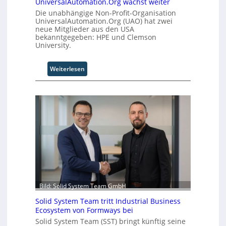
UniversalAutomation.Org wächst weiter
Die unabhängige Non-Profit-Organisation
UniversalAutomation.Org (UAO) hat zwei
neue Mitglieder aus den USA
bekanntgegeben: HPE und Clemson
University.
:
Weiterlesen
U
n
i
v
e
r
s
a
l
A
u
t
Bild: Solid System Team GmbH
o
Solid System Team tritt Industrial Business
m
Ecosystem von Formways bei
a
Solid System Team (SST) bringt künftig seine
t