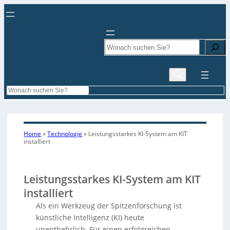
Search
Search
Home
»
Technologie
»
Leistungsstarkes KI-System am KIT
installiert
Leistungsstarkes KI-System am KIT
installiert
Als ein Werkzeug der Spitzenforschung ist
künstliche Intelligenz (KI) heute
unentbehrlich. Für einen erfolgreichen